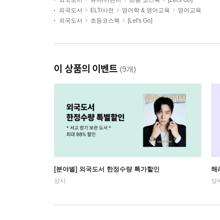
외국도서
유아/어린이
초등 코스북
[Let's Go]
외국도서
ELT/사전
영어학 & 영어교육
영어교육
외국도서
초등코스북
[Let's Go]
이 상품의 이벤트
(9개)
[분야별] 외국도서 한정수량 특가할인
해
상시
상