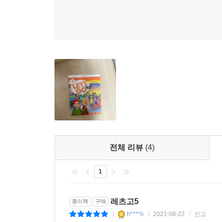
전체 리뷰
(4)
1
레츠고5
종이책
구매
h****h
2021-08-22
신고
|
|
|