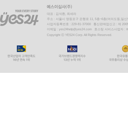
대표 : 김석환, 최세라
주소 : 서울시 영등포구 은행로 11, 5층~6층(여의도동,일신
사업자등록번호 : 229-81-37000 통신판매업신고 : 제 200
이메일 : yes24help@yes24.com 호스팅 서비스사업자 :
Copyright ⓒ YES24 Corp. All Rights Reserved.