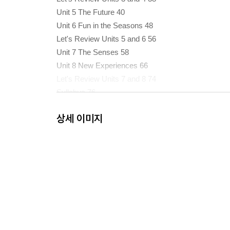
Unit 5 The Future 40
Unit 6 Fun in the Seasons 48
Let's Review Units 5 and 6 56
Unit 7 The Senses 58
Unit 8 New Experiences 66
Let's Review Units 7 and 8 74
Syllabus 76
Word List 78
상세 이미지