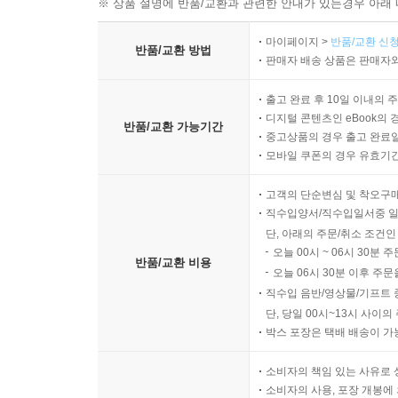
※ 상품 설명에 반품/교환과 관련한 안내가 있는경우 아래 
마이페이지 >
반품/교환 신청
반품/교환 방법
판매자 배송 상품은 판매자와
출고 완료 후 10일 이내의 
디지털 콘텐츠인 eBook의 
반품/교환 가능기간
중고상품의 경우 출고 완료일
모바일 쿠폰의 경우 유효기간(
고객의 단순변심 및 착오구
직수입양서/직수입일서중 일
단, 아래의 주문/취소 조건인
오늘 00시 ~ 06시 30분 
반품/교환 비용
오늘 06시 30분 이후 주문
직수입 음반/영상물/기프트 
단, 당일 00시~13시 사이
박스 포장은 택배 배송이 가
소비자의 책임 있는 사유로 
소비자의 사용, 포장 개봉에 