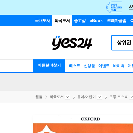
국내도서
외국도서
중고샵
eBook
크레마클럽
C
빠른분야찾기
베스트
신상품
이벤트
바이백
매
웰컴
외국도서
유아/어린이
초등 코스북