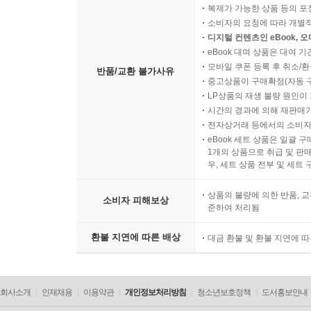
복제가 가능한 상품 등의 포장을 
소비자의 요청에 따라 개별
디지털 컨텐츠인 eBook, 
eBook 대여 상품은 대여 기
모바일 쿠폰 등록 후 취소/환
반품/교환 불가사유
중고상품이 구매확정(자동 
LP상품의 재생 불량 원인이 기
시간의 경과에 의해 재판매가
전자상거래 등에서의 소비자
eBook 세트 상품은 일괄 
1개의 상품으로 취급 및 판매
우, 세트 상품 전부 및 세트
상품의 불량에 의한 반품, 교
소비자 피해보상
준하여 처리됨
환불 지연에 따른 배상
대금 환불 및 환불 지연에 
회사소개
인재채용
이용약관
개인정보처리방침
청소년보호정책
도서홍보안내