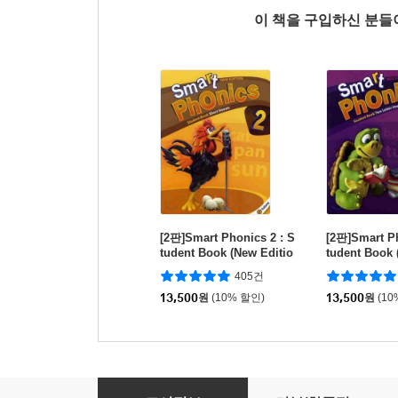
이 책을 구입하신 분
[2판]Smart Phonics 2 : S
[2판]Smart Ph
tudent Book (New Editio
tudent Book 
n)
n)
405건
13,500
원
(10% 할인)
13,500
원
(10
[5판]Let's Go 5 : Student Book