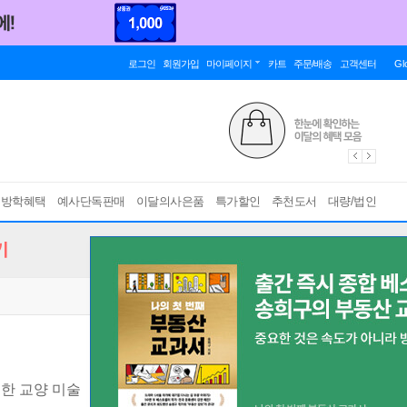
로그인
회원가입
마이페이지
카트
주문/배송
고객센터
Gl
름방학혜택
예사단독판매
이달의사은품
특가할인
추천도서
대량/법인
기
한 교양 미술