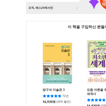
오직, 예스24에서만
이 책을 구입하신 분
방구석 미술관 3
요즘 어른을 
세계사
72건
16,920
원
(10% 할인)
16,920
원
(10