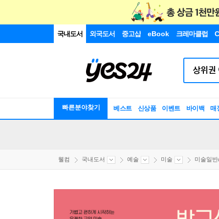
국내도서
외국도서
중고샵
eBook
크레마클럽
C
빠른분야찾기
베스트
신상품
이벤트
바이백
매
웰컴
국내도서
예술
미술
미술일반