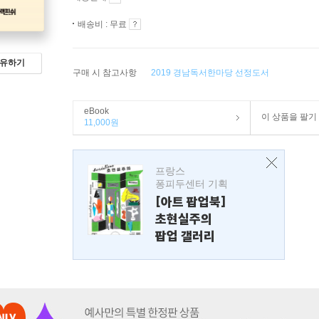
배송비 : 무료
유하기
구매 시 참고사항
2019 경남독서한마당 선정도서
eBook
이 상품을 팔기
11,000원
프랑스
퐁피두센터 기획
[아트 팝업북]
초현실주의
팝업 갤러리