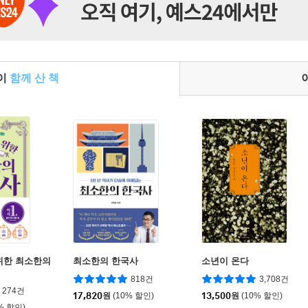
들이
함께 산 책
위한 최소한의
최소한의 한국사
소년이 온다
818건
3,708건
274건
17,820
원
(10% 할인)
13,500
원
(10% 할인)
% 할인)