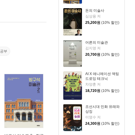
돈의 미술사
심상용 저
25,200
원
(10% 할인)
어른의 미술관
김지영 저
술공부
20,700
원
(10% 할인)
AI X 애니메이션 액팅
드로잉 테크닉
차양훈 저
18,720
원
(10% 할인)
조선시대 민화 유래와
상징
이영수 저
24,300
원
(10% 할인)