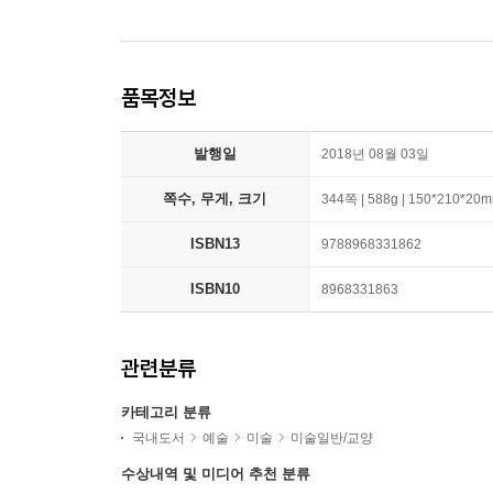
품목정보
발행일
2018년 08월 03일
쪽수, 무게, 크기
344쪽 | 588g | 150*210*20
ISBN13
9788968331862
ISBN10
8968331863
관련분류
카테고리 분류
국내도서
예술
미술
미술일반/교양
수상내역 및 미디어 추천 분류