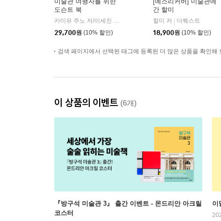
미술관 여행자를 위한
[예스리커버] 미술관에
도슨트 북
간 할미
카미유 주노 저/이세진 역
윌북(willbook)
할미 저
더퀘스트
|
|
29,700
원
(10% 할인)
18,900
원
(10% 할인)
검색 페이지에서 선택된 태그에 등록된 더 많은 상품을 확인해 
이 상품의 이벤트
(6개)
『방구석 미술관 3』 출간 이벤트 - 몬드리안 아크릴
이
코스터
20