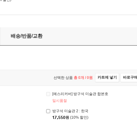
배송/반품/교환
카트에 넣기
바로구
선택한 상품
총
0
개 /
0
원
[예스리커버] 방구석 미술관 합본호
일시품절
방구석 미술관 2 : 한국
17,550
원
(10% 할인)