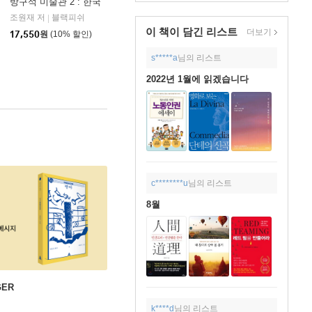
방구석 미술관 2 : 한국
조원재 저
블랙피쉬
|
이 책이 담긴
리스트
더보기
17,550
원
(10% 할인)
s*****a
님의 리스트
2022년 1월에 읽겠습니다
c********u
님의 리스트
8월
GER
k****d
님의 리스트