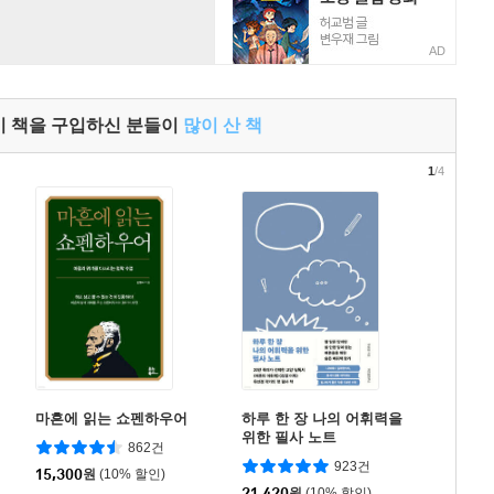
AD
이 책을 구입하신 분들이
많이 산 책
1
/4
마흔에 읽는 쇼펜하우어
하루 한 장 나의 어휘력을
위한 필사 노트
862건
923건
15,300
원
(10% 할인)
21,420
원
(10% 할인)