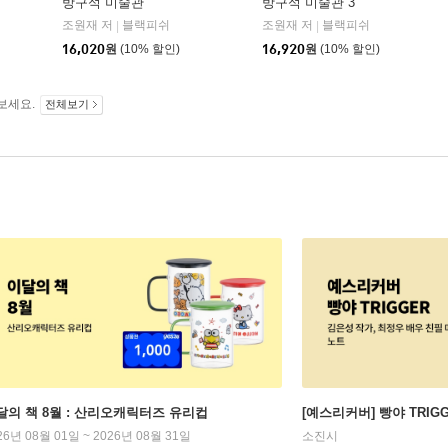
방구석 미술관
방구석 미술관 3
조원재 저
블랙피쉬
조원재 저
블랙피쉬
|
|
16,020
원
(10% 할인)
16,920
원
(10% 할인)
보세요.
전체보기
달의 책 8월 : 산리오캐릭터즈 유리컵
[예스리커버] 빵야 TRIG
26년 08월 01일 ~ 2026년 08월 31일
소진시