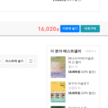
16,020
카트에 넣기
바로구매
원
이 분야 베스트셀러
더보기
[예스리커버] 미술관
매
리스트에 넣기
에 간 할미
할미 저
18,900
원
(10% 할인)
방구석 미술관 3
조원재 저
16,920
원
(10% 할인)
인상파 in 도쿄