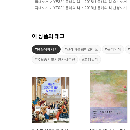
국내도서
YES24 올해의 책
2018년 올해의 책 후보도서
국내도서
YES24 올해의 책
2018년 올해의 책 선정도서
이 상품의 태그
#붓끝의메세지
#크레마클럽에있어요
#올해의책
#국립중앙도서관사서추천
#교양쌓기