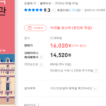
조원재
저
블랙피쉬
2018년 08월 03일
9.3
회원리뷰(
1,289
건)
판매지수 24,906
아크릴 코스터 (포인트 차감)
구매혜택
정가
17,800원
16,020
원
판매가
(10% 할인)
크레마머니
14,520
원
최대혜택가
YES포인트
890원 (5% 적립)
5만원이상 구매 시 2천원 추가적립
결제혜택
카드/간편결제 혜택을 확인하세요
배송안내