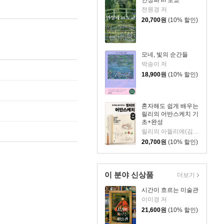
전원경 저
20,700
원
(10% 할인)
모네, 빛의 순간들
박송이 저
18,900
원
(10% 할인)
혼자해도 쉽게 배우는
릴리의 어반스케치 기
초+완성
릴리의 아뜰리에(김민아) 저
20,700
원
(10% 할인)
이 분야 신상품
더보기
시간이 흐르는 미술관
이미경 저
21,600
원
(10% 할인)