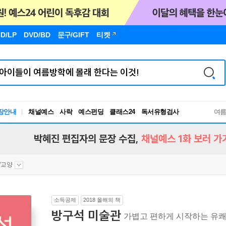
D/LP
DVD/BD
문구
/GIFT
티켓
장안내
채널예스
사락
예스펀딩
클래스24
독서유형검사
여
RBTI Lab
독서유형검사
박혜진 편집자의 문장 수집,
채널예스 1화 보러 가
/교양
소득공제
2018 올해의 책
방구석 미술관
가볍고 편하게 시작하는 유쾌