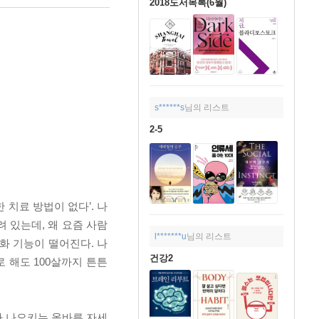
2018도서목록(6월)
s******s
님의 리스트
2-5
 치료 방법이 없다’. 나
 있는데, 왜 요즘 사람
l*******u
님의 리스트
화 기능이 떨어진다. 나
건강2
 해도 100살까지 튼튼
 나오키는 올바른 자세