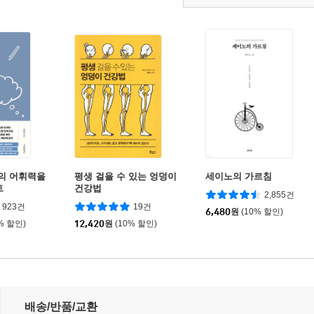
나의 어휘력을
평생 걸을 수 있는 엉덩이
세이노의 가르침
트
건강법
2,855건
923건
19건
6,480
원
(10% 할인)
% 할인)
12,420
원
(10% 할인)
배송/반품/교환