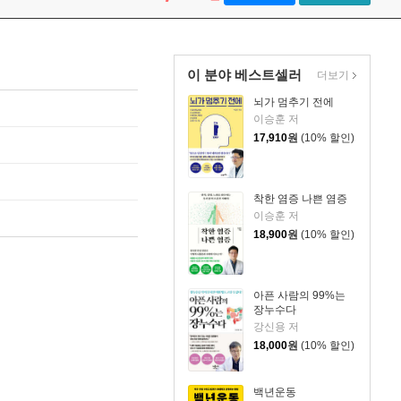
이 분야 베스트셀러
더보기
뇌가 멈추기 전에
이승훈 저
17,910
원
(10% 할인)
착한 염증 나쁜 염증
이승훈 저
18,900
원
(10% 할인)
아픈 사람의 99%는
장누수다
강신용 저
18,000
원
(10% 할인)
백년운동