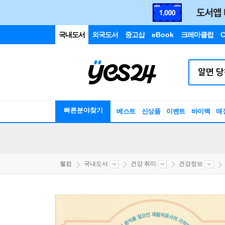
국내도서
외국도서
중고샵
eBook
크레마클럽
C
빠른분야찾기
베스트
신상품
이벤트
바이백
매
웰컴
국내도서
건강 취미
건강정보