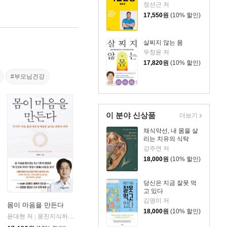
정선근 저
17,550
원
(10% 할인)
살찌지 않는 몸
우창윤 저
17,820
원
(10% 할인)
#부모님건강
이 분야 신상품
더보기
채식약선, 내 몸을 살
리는 치유의 식탁
강주연 저
18,000
원
(10% 할인)
당신은 지금 잘못 먹
고 있다
김명미 저
몸이 마음을 만든다
18,000
원
(10% 할인)
식하우스
윤대현 저
웅진지식하우스
|