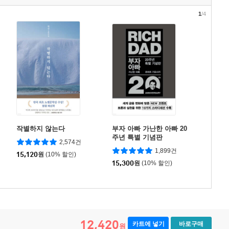
1
/4
작별하지 않는다
부자 아빠 가난한 아빠 20
주년 특별 기념판
2,574건
1,899건
15,120
원
(10% 할인)
15,300
원
(10% 할인)
12,420
카트에 넣기
바로구매
원