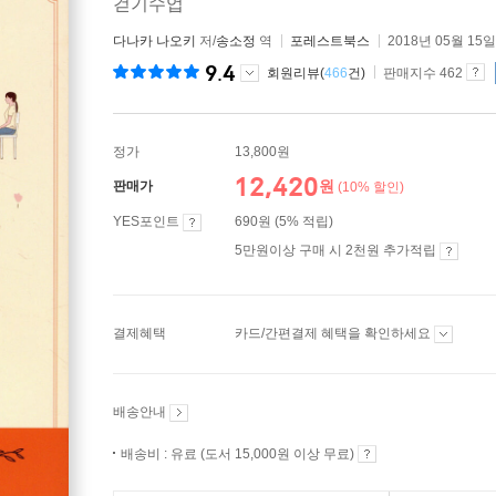
걷기수업
다나카 나오키
저/
송소정
역
포레스트북스
2018년 05월 15일
9.4
회원리뷰(
466
건)
판매지수 462
정가
13,800원
12,420
원
판매가
(10% 할인)
YES포인트
690원 (5% 적립)
5만원이상 구매 시 2천원 추가적립
결제혜택
카드/간편결제 혜택을 확인하세요
배송안내
배송비 : 유료 (도서 15,000원 이상 무료)