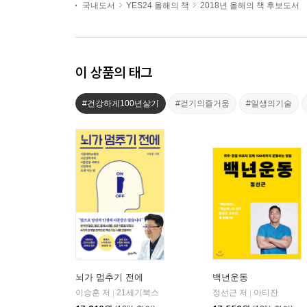
국내도서
YES24 올해의 책
2018년 올해의 책 후보도서
이 상품의 태그
#건강하게100년살기
#걷기의즐거움
#일생의기술
뇌가 멈추기 전에
백년운동
이승훈 저
21세기북스
정선근 저
아티잔
|
|