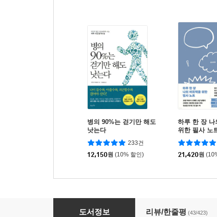
병의 90%는 걷기만 해도
하루 한 장 
낫는다
위한 필사 노
233건
12,150
원
(10% 할인)
21,420
원
(10
나는 당신이 오래오래 걸었으면 좋겠습니다
도서정보
리뷰/한줄평
(43/423)