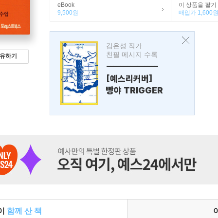
eBook
이 상품을 팔기
9,500원
매입가 1,600
김은성 작가
친필 메시지 수록
유하기
---------------
[예스리커버]
빵야 TRIGGER
들이
함께 산 책