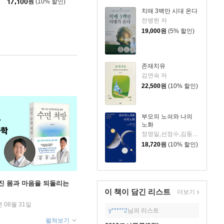
17,100
원
(10% 할인)
치매 3백만 시대 온다
전병헌 저
19,000
원
(5% 할인)
존재치유
김연숙 저
22,500
원
(10% 할인)
부모의 노쇠와 나의
노화
정영일,선정수,김동우,윤은선,최정연 저
18,720
원
(10% 할인)
무너진 몸과 마음을 되돌리는
이 책이 담긴
리스트
더보기
년 08월 31일
y*****2
님의 리스트
펼쳐보기