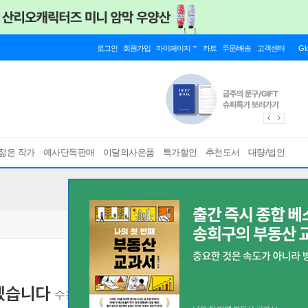
로그인
회원가입
마이페이지
카트
주문/배송
고객센터
Gl
젊은 작가
예사단독판매
이달의사은품
특가할인
추천도서
대량/법인
겠습니다
수천 명의 환자를 일으킨 재활치료사의 기적의