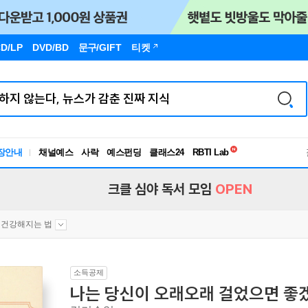
D/LP
DVD/BD
문구
/GIFT
티켓
독서유형검사
장안내
채널예스
사락
예스펀딩
클래스24
RBTI Lab
독서유형검사
크클 심야 독서 모임
OPEN
건강해지는 법
소득공제
나는 당신이 오래오래 걸었으면 좋