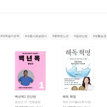
#제목잘지은책
#내몸사용설명서
#행복한노년
#잘걷는법
#생활습관
백년목1 진단편
해독 혁명
정선근 저
언탱글링
닥터 라이블리(최지영) 저
웅진지
|
|