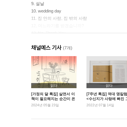
9. 설날
10. wedding day
11. 집 안의 사람, 집 밖의 사람
12, 며느라기를 받겠습니까?
13, No, Thank You
댓글 모음
채널예스 기사
(7개)
읽다
읽다
[가정의 달 특집] 살면서 이
[7주년 특집] 역대 명칼럼
책이 필요해지는 순간이 온
<수신지가 사랑에 빠진 
다
림책>
2024년 05월 23일
2022년 07월 14일