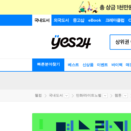
국내도서
외국도서
중고샵
eBook
크레마클럽
C
빠른분야찾기
베스트
신상품
이벤트
바이백
매
웰컴
국내도서
만화/라이트노벨
웹툰