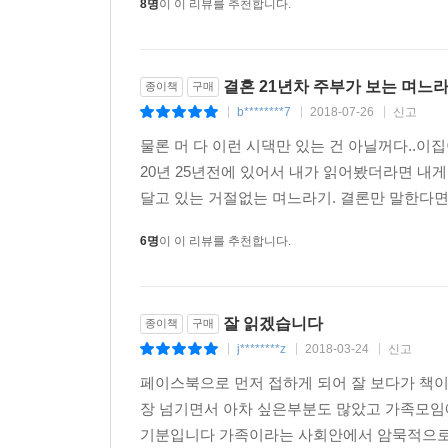
8명
이 이 리뷰를 추천합니다.
결혼 21년차 주부가 보는 며느
종이책
구매
b********7
2018-07-26
신고
|
|
|
물론 머 다 이런 시댁만 있는 건 아닐꺼다..이집
20년 25년전에 있어서 내가 읽어봤더라면 내
달고 있는 거절없는 며느라기. 결론만 말한다면
6명
이 이 리뷰를 추천합니다.
잘 읽겠습니다
종이책
구매
j********z
2018-03-24
신고
|
|
|
페이스북으로 먼저 접하게 되어 잘 보다가 책이
장 넘기면서 아차 싶은부분도 많았고 가족모임
기분입니다 가족이라는 사회안에서 암묵적으로 주