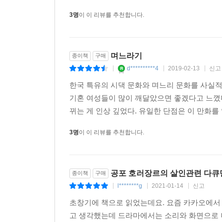
3명
이 이 리뷰를 추천합니다.
며느라기
종이책
구매
d**********4
2019-02-13
신고
|
|
|
한국 특유의 시댁 문화와 며느리 문화를 사실적
기혼 여성들이 많이 깨달았으면 좋겠다고 느꼈
뀌는 게 인상 깊었다. 유일한 단점은 이 만화를
3명
이 이 리뷰를 추천합니다.
공포 호러장르의 살인관련 다큐
종이책
구매
l********g
2021-01-14
신고
|
|
|
초창기에 책으로 읽었는데요. 요즘 카카오에서
고 생각했는데 드라마에서는 소리와 화면으로 나