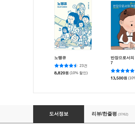
노땡큐
반장으로서의
7
23건
8,820
원
(10% 할인)
13,500
원
(10
며느라기
도서정보
리뷰/한줄평
(37/62)