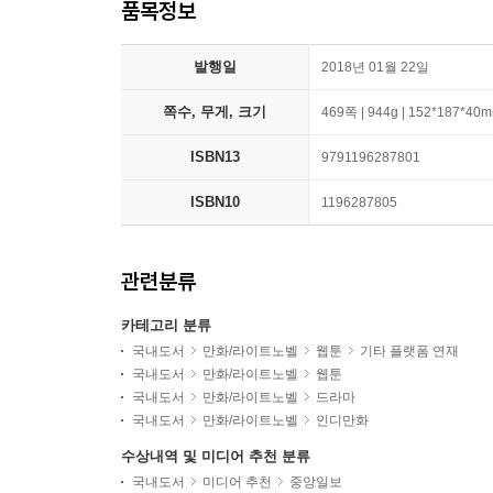
품목정보
발행일
2018년 01월 22일
쪽수, 무게, 크기
469쪽 | 944g | 152*187*40
ISBN13
9791196287801
ISBN10
1196287805
관련분류
카테고리 분류
국내도서
만화/라이트노벨
웹툰
기타 플랫폼 연재
국내도서
만화/라이트노벨
웹툰
국내도서
만화/라이트노벨
드라마
국내도서
만화/라이트노벨
인디만화
수상내역 및 미디어 추천 분류
국내도서
미디어 추천
중앙일보