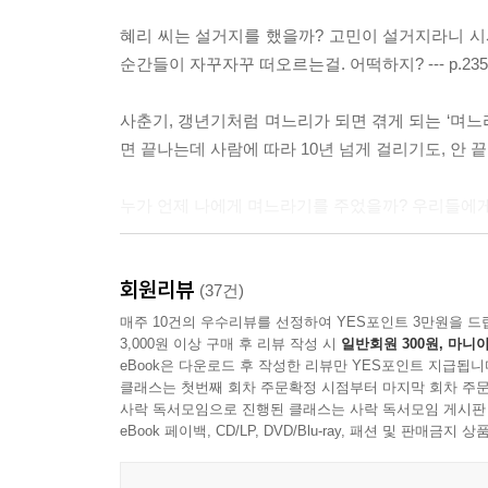
혜리 씨는 설거지를 했을까? 고민이 설거지라니 시
순간들이 자꾸자꾸 떠오르는걸. 어떡하지? --- p.235
사춘기, 갱년기처럼 며느리가 되면 겪게 되는 ‘며느라
면 끝나는데 사람에 따라 10년 넘게 걸리기도, 안 끝나기
누가 언제 나에게 며느라기를 주었을까? 우리들에게
--- p.420~422
회원리뷰
(37건)
매주 10건의 우수리뷰를 선정하여 YES포인트 3만원을 드
3,000원 이상 구매 후 리뷰 작성 시
일반회원 300원, 마니아
eBook은 다운로드 후 작성한 리뷰만 YES포인트 지급됩니
클래스는 첫번째 회차 주문확정 시점부터 마지막 회차 주문
사락 독서모임으로 진행된 클래스는 사락 독서모임 게시판
eBook 페이백, CD/LP, DVD/Blu-ray, 패션 및 판매금