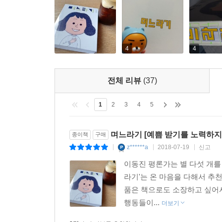
4
4
전체 리뷰
(37)
1
2
3
4
5
며느라기 [예쁨 받기를 노력하지
종이책
구매
z******a
2018-07-19
신고
|
|
|
이동진 평론가는 별 다섯 개를 
라기'는 온 마음을 다해서 추
품은 책으로도 소장하고 싶어서
행동들이...
더보기