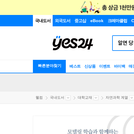
국내도서
외국도서
중고샵
eBook
크레마클럽
C
빠른분야찾기
베스트
신상품
이벤트
바이백
매
웰컴
국내도서
대학교재
자연과학 계열