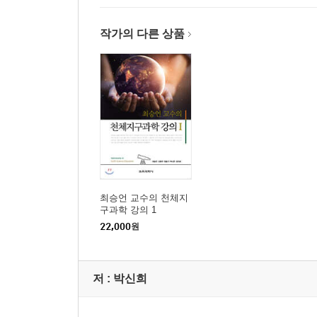
작가의 다른 상품
최승언 교수의 천체지
구과학 강의 1
22,000
원
저 :
박신희