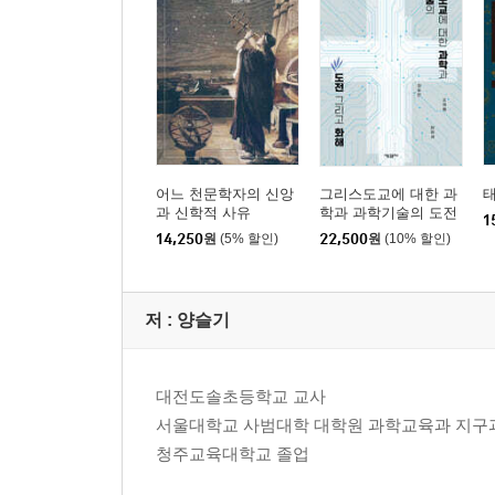
어느 천문학자의 신앙
그리스도교에 대한 과
과 신학적 사유
학과 과학기술의 도전
1
그리고 화해
14,250
원
(5% 할인)
22,500
원
(10% 할인)
저 :
양슬기
대전도솔초등학교 교사
서울대학교 사범대학 대학원 과학교육과 지구
청주교육대학교 졸업