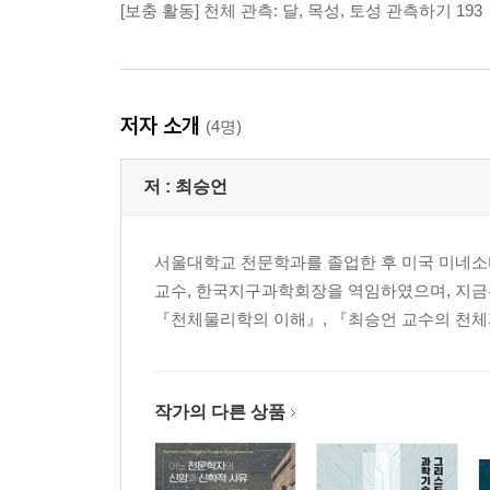
[보충 활동] 천체 관측: 달, 목성, 토성 관측하기 193
저자 소개
(4명)
저 :
최승언
서울대학교 천문학과를 졸업한 후 미국 미네
교수, 한국지구과학회장을 역임하였으며, 지금
『천체물리학의 이해』, 『최승언 교수의 천체
작가의 다른 상품