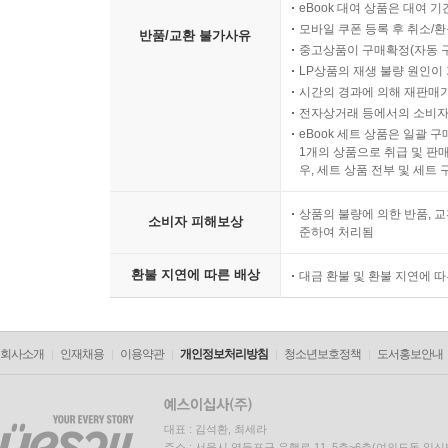
eBook 대여 상품은 대여 기
모바일 쿠폰 등록 후 취소/환
반품/교환 불가사유
중고상품이 구매확정(자동 
LP상품의 재생 불량 원인이 기
시간의 경과에 의해 재판매가
전자상거래 등에서의 소비자
eBook 세트 상품은 일괄 
1개의 상품으로 취급 및 판매
우, 세트 상품 전부 및 세트
상품의 불량에 의한 반품, 교
소비자 피해보상
준하여 처리됨
환불 지연에 따른 배상
대금 환불 및 환불 지연에 
회사소개
인재채용
이용약관
개인정보처리방침
청소년보호정책
도서홍보안내
대표 : 김석환, 최세라
주소 : 서울시 영등포구 은행로 11, 5층~6층(여의도동,일신