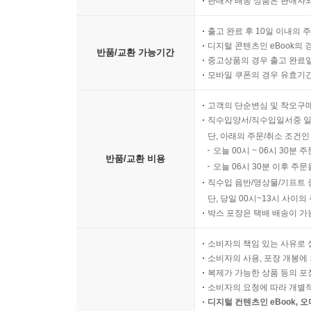
판매자 배송 상품은 판매자와
출고 완료 후 10일 이내의 
디지털 콘텐츠인 eBook의 
반품/교환 가능기간
중고상품의 경우 출고 완료일
모바일 쿠폰의 경우 유효기간(
고객의 단순변심 및 착오구
직수입양서/직수입일서중 일
단, 아래의 주문/취소 조건인
오늘 00시 ~ 06시 30분 
반품/교환 비용
오늘 06시 30분 이후 주문
직수입 음반/영상물/기프트 
단, 당일 00시~13시 사이
박스 포장은 택배 배송이 가
소비자의 책임 있는 사유로 
소비자의 사용, 포장 개봉에 
복제가 가능한 상품 등의 포장을 
소비자의 요청에 따라 개별
디지털 컨텐츠인 eBook, 