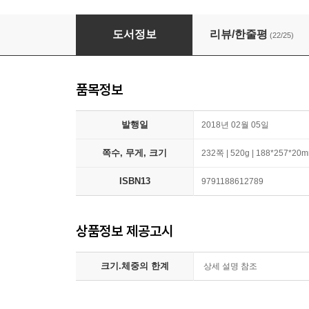
Do it! Vue.js 입문
도서정보
리뷰/한줄평
(22/25)
품목정보
발행일
2018년 02월 05일
쪽수, 무게, 크기
232쪽 | 520g | 188*257*20
ISBN13
9791188612789
상품정보 제공고시
크기.체중의 한계
상세 설명 참조