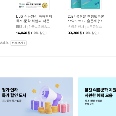
EBS 수능완성 국어영역
2027 유휘운 행정법총론
독서·문학·화법과 작문
요약노트+기출문제 (요.
(2026년)
플.)
비상교육
EBS 저
한국교육방송공사
유휘운 편저
모두공북스
|
|
|
14,040
원
(10% 할인)
33,300
원
(10% 할인)
보세요.
전체보기