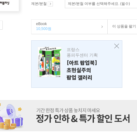
제본/분철
제본/분철 여부를 선택해주세요. (필수)
eBook
이 상품을 팔기
10,500원
프랑스
퐁피두센터 기획
[아트 팝업북]
초현실주의
팝업 갤러리