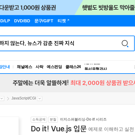
D/LP
DVD/BD
문구
/GIFT
티켓
장안내
채널예스
사락
예스펀딩
클래스24
독서유형검사
RBTI Lab
독서유형검사
주말에는 더욱 알뜰하게!
최대 2,000원 상품권 받으
JavaScript/CGI
이지스퍼블리싱-Do it! 시리즈
소득공제
분철
Do it! Vue.js 입문
예제로 이해하고 실전