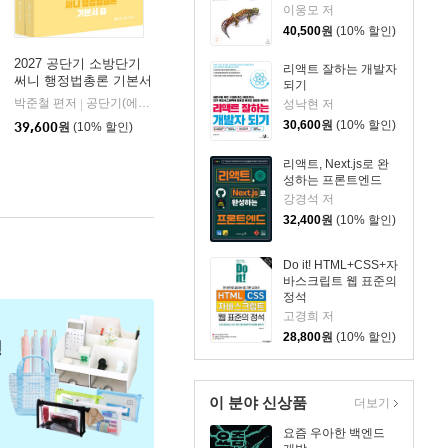
이웅모 저
40,500
원
(10% 할인)
2027 공단기 소방단기
리액트 잘하는 개발자
써니 행정법총론 기본서
되기
박준철 편저
공단기(에스티유니타스)
성낙현 저
|
30,600
원
(10% 할인)
39,600
원
(10% 할인)
리액트, Next.js로 완
성하는 프론트엔드
강경석 저
32,400
원
(10% 할인)
Do it! HTML+CSS+자
바스크립트 웹 표준의
정석
고경희 저
28,800
원
(10% 할인)
이 분야 신상품
더보기
요즘 우아한 백엔드