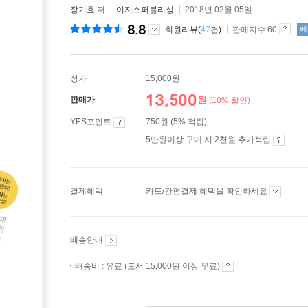
장기효
저
이지스퍼블리싱
2018년 02월 05일
8.8
회원리뷰(
47
건)
판매지수 60
베
정가
15,000원
13,500
원
판매가
(10% 할인)
YES포인트
750원 (5% 적립)
5만원이상 구매 시 2천원 추가적립
결제혜택
카드/간편결제 혜택을 확인하세요
배송안내
배송비 : 유료 (도서 15,000원 이상 무료)