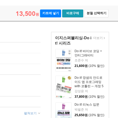
13,500
카트에 넣기
바로구매
분철 선택하기
원
이지스퍼블리싱-Do i
더보기
t! 시리즈
Do it! 바이브 코딩 +
안티그래비티
조준수 저
21,600
원
(10% 할인)
Do it! 깡샘의 안드로
이드 앱 프로그래밍
with 코틀린 ─ 개정 5
판
강성윤 저
37,800
원
(10% 할인)
Do it! 리눅스 입문
박필준 저
펼쳐보기
25,650
원
(10% 할인)