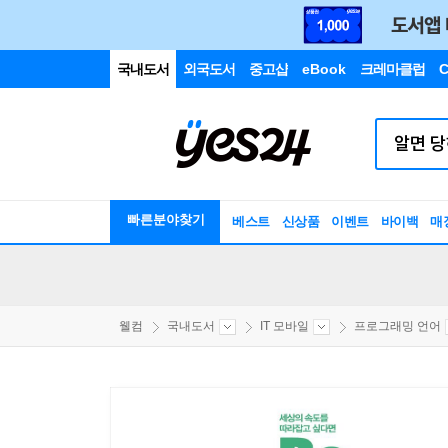
국내도서
외국도서
중고샵
eBook
크레마클럽
C
빠른분야찾기
베스트
신상품
이벤트
바이백
매
웰컴
국내도서
IT 모바일
프로그래밍 언어