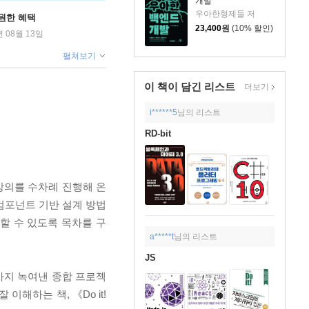
개발
우아한형제들 저
원한 혜택
23,400
원
(10% 할인)
년 08월 13일
펼쳐보기
이 책이 담긴
리스트
더보기
i******5
님의 리스트
RD-bit
 강의를 수차례 진행해 온
 컴포넌트 기반 설계 방법
할 수 있도록 목차를 구
a*****t
님의 리스트
JS
화까지 녹여낸 종합 프로젝
해하는 책, 《Do it!