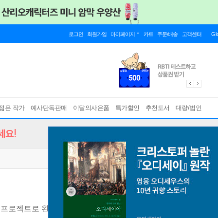
로그인
회원가입
마이페이지
카트
주문/배송
고객센터
Gl
젊은 작가
예사단독판매
이달의사은품
특가할인
추천도서
대량/법인
세요!
 프로젝트로 완성한다!