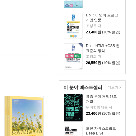
Do it! C 언어 프로그
래밍 입문
조성호 저
23,400
원
(10% 할인)
Do it! HTML+CSS 웹
표준의 정석
고경희 저
26,550
원
(10% 할인)
이 분야 베스트셀러
더보기
요즘 우아한 백엔드
개발
우아한형제들 저
23,400
원
(10% 할인)
모던 자바스크립트
Deep Dive