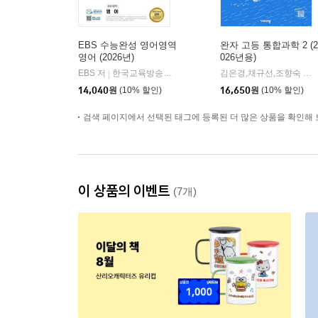
EBS 수능완성 영어영역
완자 고등 통합과학 2 (2
영어 (2026년)
026년용)
EBS 저
한국교육방송공사
김은경,채규선,조향숙 등저
|
14,040
원
(10% 할인)
16,650
원
(10% 할인)
검색 페이지에서 선택된 태그에 등록된 더 많은 상품을 확인해 
이 상품의 이벤트
(7개)