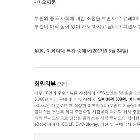
- 마오쩌둥
뒤통수를 한 대 얻어맞은 것 같은 충격을 받는다. 
루쉰의 중국 사회에 대한 조롱을 보면 매우 유쾌하다
루쉰은 자신에게 주어진 인생, 그 어느 것도 포기하
루쉰이 아직 살아 있어 차도 마시고 담배고 피면서 
책임지느라 직업인으로서, 작가로서 치열하게 살아
부양의 책임은 지지만 평생 마음을 주지 못하는 ‘
지켜야 할 것과 교육자로서의 존경과 명망도 잃지 
위화, 이화여대 특강 중에서(2017년 5월 24일)
했다. 중국 소설사에 대한 고전을 넘어 경전으로
바탕으로 한 것이다. 이처럼 자신의 생과 자신이 
사이에서 약해지고 포기하고 메말라가는 지금의 우리
회원리뷰
(7건)
희망이란 것은 본래 있었다고도 할 수 없고, 없다고
매주 10건의 우수리뷰를 선정하여 YES포인트 3만원을 드
사람들이 많아지면 그게 곧 길이 되는 것이다. _「
3,000원 이상 구매 후 리뷰 작성 시
일반회원 300원, 마니아
eBook은 다운로드 후 작성한 리뷰만 YES포인트 지급됩니
길을 잃어버린 세상, 출구가 막혀버린 사회에서 우리
클래스는 첫번째 회차 주문확정 시점부터 마지막 회차 주문
사락 독서모임으로 진행된 클래스는 사락 독서모임 게시판
‘내적 자각’과 ‘개인의 확립’에서 그 답을 찾고자 했
eBook 페이백, CD/LP, DVD/Blu-ray, 패션 및 판매금
어떤 세상, 어느 사회라도 문제가 없을 수는 없다.