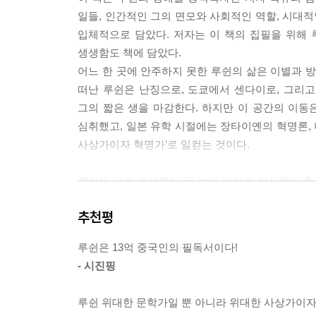
일들, 인간적인 그의 면모와 사회적인 역할, 시대적인
입체적으로 담았다. 저자는 이 책의 집필을 위해
생생함도 책에 담았다.
어느 한 곳에 안주하지 못한 루쉰의 삶은 이별과 방
떠난 루쉰은 난징으로, 도쿄에서 센다이로, 그리고 
그의 짧은 생을 마감한다. 하지만 이 공간의 이동
심취했고, 일본 유학 시절에는 장타이옌의 혁명론,
사상가이자 혁명가’로 일컫는 것이다.
루쉰은 그의 인생에서 두 번의 커다란 정신적인 충격
공부를 결심한다. 그런데 수업 시간에 본 사진 
추천평
일본인들에게 총살당하는 장면을 본 루쉰은 그날 밤 
결심한다. 이후 루쉰이 집요하게 매달렸던 것은 ‘저
루쉰은 13억 중국인의 필독서이다!
두 번째 전환점은 신해혁명 이후 위안스카이의 공
- 시진핑
하면서 시간을 보내고 있을 때였다. 그때 한 친구가
쇠로 만든 방이 한 칸 있고, 거기에 잠든 많은 
루쉰 위대한 문학가일 뿐 아니라 위대한 사상가이자
어떨까?” 이에 친구는 대답했다. “그 몇 사람이