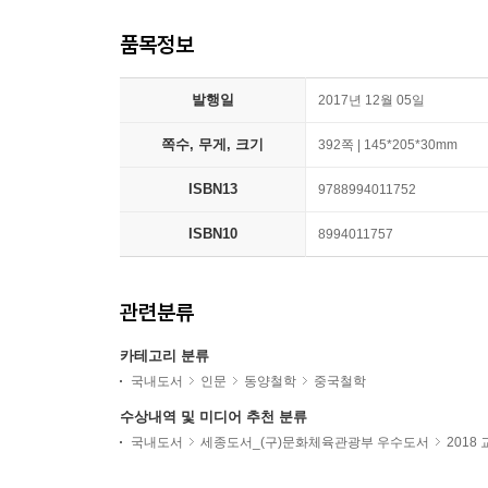
품목정보
발행일
2017년 12월 05일
쪽수, 무게, 크기
392쪽 | 145*205*30mm
ISBN13
9788994011752
ISBN10
8994011757
관련분류
카테고리 분류
국내도서
인문
동양철학
중국철학
수상내역 및 미디어 추천 분류
국내도서
세종도서_(구)문화체육관광부 우수도서
2018