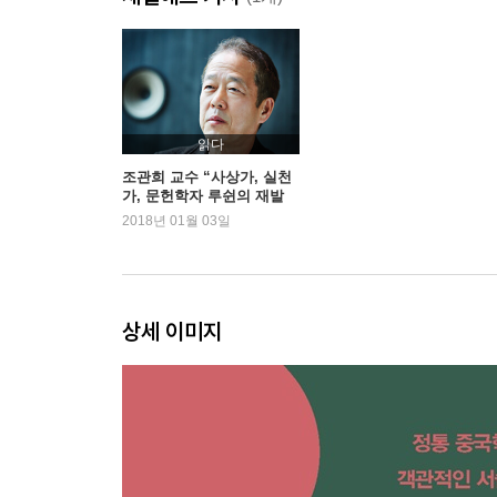
혁명에 실망하다
다시 난징으로
제3부 암중모색
고독과 비애
읽다
쇠로 만든 방을 깨부수고
조관희 교수 “사상가, 실천
가, 문헌학자 루쉰의 재발
소설을 쓰다
견”
2018년 01월 03일
고향을 떠나다
대학 강단에 서다
아큐의 탄생
위대한 ‘정신승리법’
상세 이미지
자기부정으로서의 근대
제4부 새로운 세상, 그러나
아우와의 결별
잃어버린 건강
여사대 사건