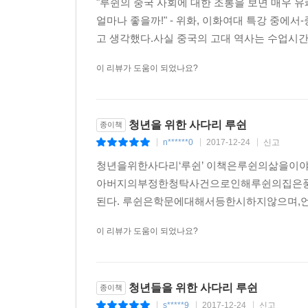
"루쉰의 중국 사회에 대한 조롱을 보면 매우 
얼마나 좋을까!" - 위화, 이화여대 특강 중에
고 생각했다.사실 중국의 고대 역사는 수업시간
이 리뷰가 도움이 되었나요?
청년을 위한 사다리 루쉰
종이책
n******0
2017-12-24
신고
|
|
|
청년을위한사다리‘루쉰’ 이책은루쉰의삶을이
아버지의부정한청탁사건으로인해루쉰의집은풍
된다. 루쉰은학문에대해서등한시하지않으며,언
이 리뷰가 도움이 되었나요?
청년들을 위한 사다리 루쉰
종이책
s*****9
2017-12-24
신고
|
|
|