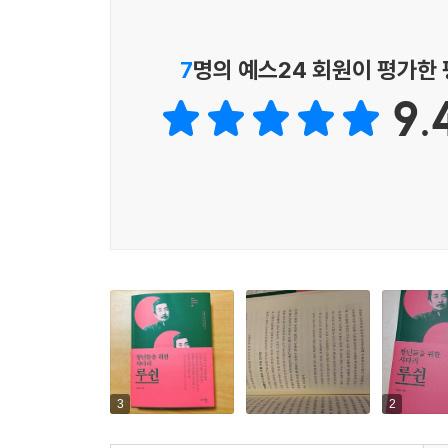
살았던 시기는 청 왕조가 무너지고 서구의 새로운 
‘악폐’에 물들어 있는 중국, 중국인들의 낡은 
「아큐정전」에서도 루쉰은 “사람을 각성시킬 수 
7
명의 예스24 회원이 평가한
사람의 각성”에 있다고 말했다.
9.
사실 「광인일기」 「아큐정전」이 워낙 많이 알려
공을 들여 집필했던 것은 그가 ‘잡문’이라 불렀던 
잡문이든 그때그때 필요한 형식을 빌려 자신의 생
생각했던 것은 ‘사람을 세우는 것立人’이었다. 그는
위해서는 ‘루쉰 자신과 같이 자각한 개인의 내적 
무관치 않다는 ‘주체성’의 문제는 루쉰 문학에서 
당시 새로운 시대로 이행하면서 혼란했던 중국 사회
출구가 막혀버린 사회에서 우리가 할 수 있는 일이란
루쉰의 혜안을 빌려보는 건 어떨까! 우리가 사는 
옛것과 새로운 것이 공존하는 루쉰의 표현을 빌리
‘어리석은 평범한’ 한 사람 한 사람이 해나가는 
3
2
‘어리석은 인간들의 각성’은 무엇보다 중요한 일이다