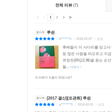
전체 리뷰
(7)
그렇지만 세계는 오히려 바보들이 만들었으며, 총명
_「역사적 중간물」
1
2
중국의 현재와 맞닿아 있는 격동의 중국과 중국인,
루쉰
종이책
지금의 중국과 중국인을 아는 기본 교양서
b*******o
2018-02-07
신고
|
|
|
루쉰이 살았던 시대는 왕조시대가 무너지고 새로운 시대
후배들이 이 사다리를 딛고서 더
등의 커다란 역사적 사건과 변곡점을 함께한다. 또한
등 많은 사람을 떠오르고 지금
중국의 현재와 맞닿아 있는 가장 가까운 중국의 역사
큐정전(阿Q正傳)을 듣는 순간 
루쉰의 개인사에서는 한 집안의 장남으로서 과도한
들...
더보기
엿볼 수 있다. 사랑하지도 않으면서 결혼하고 내
이 리뷰가 도움이 되었나요?
사람들의 모습이 담겨 있다. 루쉰의 소울메이트 
살았던 당대 지식인들의 고뇌를 알 수 있다. 「
당시 중국인들의 생활과 사회상, 그 속에 흐르는 
[2017 결산][조관희] 루쉰
중간물’의 단계에 있는 현재 중국과 중국인의 모습
종이책
a********5
2018-02-01
신고
것이다.
|
|
|