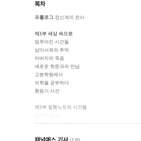
목차
프롤로그
정신계의 전사
제1부 세상 속으로
멈추어진 시간들
삼미서옥의 추억
아버지의 죽음
새로운 학문과의 만남
고분학원에서
의학을 공부하다
환등기 사건
제2부 질풍노도의 시간들
적막한 도쿄
정신계의 전사를 찾아서
중국으로 돌아가다
채널예스 기사
항저우와 사오싱에서의 교사 생활
(1개)