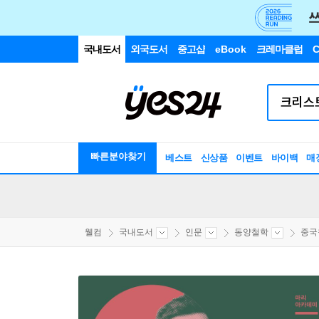
국내도서
외국도서
중고샵
eBook
크레마클럽
C
빠른분야찾기
베스트
신상품
이벤트
바이백
매
웰컴
국내도서
인문
동양철학
중국