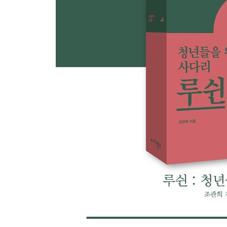
제6부 투창과 비수가 되어
베이징에서의 5강
구망救亡 중의 계몽
모로서기
좌련의 해산과 국방문학 논쟁
불멸의 민족혼
에필로그
절망과 희망 사이에서