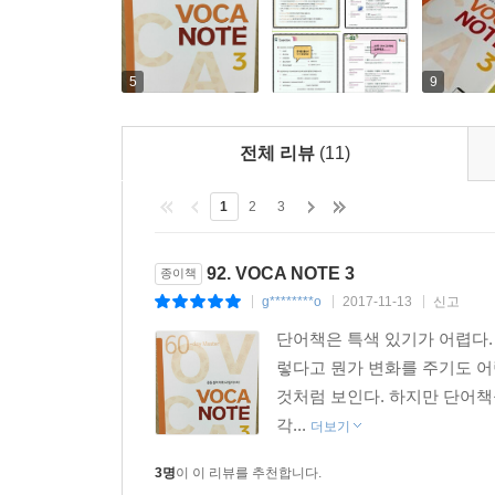
5
9
전체 리뷰
(11)
1
2
3
92. VOCA NOTE 3
종이책
g********o
2017-11-13
신고
|
|
|
단어책은 특색 있기가 어렵다.
렇다고 뭔가 변화를 주기도 어렵
것처럼 보인다. 하지만 단어책
각...
더보기
3명
이 이 리뷰를 추천합니다.