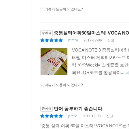
이 리뷰가 도움이 되었나요?
중등실력어휘60일마스터! VOCA NOT
종이책
h****o
2017-12-06
신고
|
|
|
VOCA NOTE 3 중등실력어
60일 마스터 게획!! 보카
력 쑥쑥Weekly 스케줄을
되요. QR코드를 활용하여...
더
이 리뷰가 도움이 되었나요?
단어 공부하기 좋습니다.
종이책
j****2
2017-12-03
신고
|
|
|
'중등 실력 어휘 60일 마스터! VOCA NOTE'