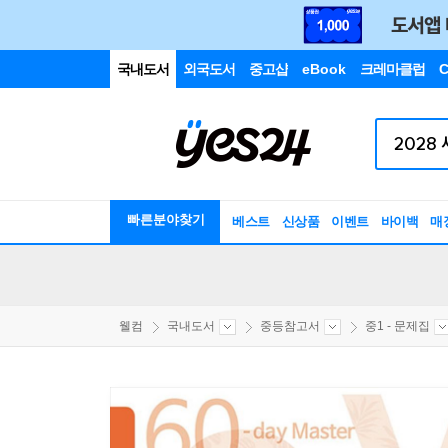
국내도서
외국도서
중고샵
eBook
크레마클럽
C
빠른분야찾기
베스트
신상품
이벤트
바이백
매
웰컴
국내도서
중등참고서
중1 - 문제집