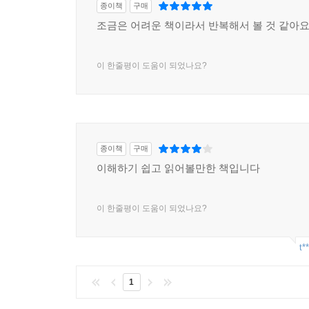
종이책
구매
조금은 어려운 책이라서 반복해서 볼 것 같아
이 책에서 스밀은 에너지라는 용어가 어떻게 잘못
이용이 어떠한 역사적 경로를 밟아서 이루어져 왔는지
에너지), 빛(전자기 에너지), 연료와 식료품의 
이 한줄평이 도움이 되었나요?
화석연료에서부터 수력, 풍력, 태양, 바이오매스
섭취에서부터 가전제품과 자동차, 갖가지 상품에 
눈에 보여 준다.
종이책
구매
국가별?지역별 에너지 사용량과 경제성장률을 다각
이해하기 쉽고 읽어볼만한 책입니다
위해 꼭 많은 에너지가 필요하지 않다 점도 강조
경제는 결코 이루어지기 어렵다는 사실과 요즘 유행
농도를 줄이기 위해 바다에 철을 뿌려서 이산화
이 한줄평이 도움이 되었나요?
진행되고 있는 대안적인 접근의 문제점에 대해서도 
걱정스럽게도, 심각한 지구온난화가 진행되고 화
t*
방생한 온실기체를 흡수하는 효과적인 방법을 사용하
더 확대하는 방향으로 갈 수도 있다. 하지만 어느
1
해결책이 될 수 없으며, 모두가 경제적 사회적 환경