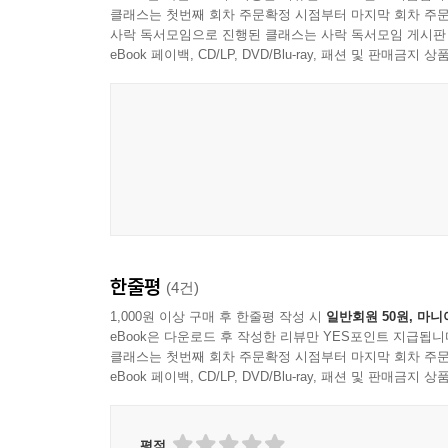
클래스는 첫번째 회차 주문확정 시점부터 마지막 회차 주문
영국의 물리학자이자 작가인 찰스 스노는 일찍이 
사락 독서모임으로 진행된 클래스는 사락 독서모임 게시판
거의 아는 바가 없다는 사실을 토로하고 있는데, 
eBook 페이백, CD/LP, DVD/Blu-ray, 패션 및 판매금
사람들은 에너지에 대해 별다른 지식이 없다. 기원
거쳐, 엔트로피라는 말을 만들고 열역학 제2법
정의보다는 사실상 추상적이고 모호한 개념으로 통
옮긴이 윤순진 교수도 《에너지란 무엇인가》를 번
에너지 정책과 계획’이란 과목을 열고 있는데, 
이해가 부족하여 보다 총체적인 접근을 시도하는 데
없이는 그 만큼 에너지 정책과 환경 문제에 접근하기
한줄평
(4건)
통합적인 접근과 에너지의 정치경제학
1,000원 이상 구매 후 한줄평 작성 시
일반회원 50원, 마니
eBook은 다운로드 후 작성한 리뷰만 YES포인트 지급됩니
클래스는 첫번째 회차 주문확정 시점부터 마지막 회차 주문
유독 21세기 들어 정부와 기업은 앞 다투어 정
eBook 페이백, CD/LP, DVD/Blu-ray, 패션 및 판매금
다큐멘터리를 양산하면서 ‘에너지 신드롬’에 편승하
본질은 어쩌면 에너지 절약과 친환경을 강조하는 
이루어지고 있는가의 문제이기도 하기 때문이다. 
평점