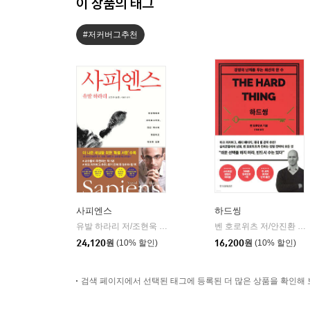
이 상품의 태그
#저커버그추천
사피엔스
하드씽
유발 하라리 저/조현욱 역/이태수 감수
김영사
벤 호로위츠 저/안진환 역
|
|
24,120
원
(10% 할인)
16,200
원
(10% 할인)
검색 페이지에서 선택된 태그에 등록된 더 많은 상품을 확인해 