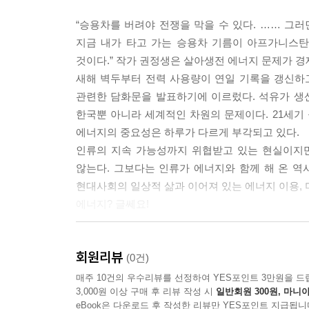
“승용차를 버려야 전쟁을 막을 수 있다. …… 그
지금 내가 타고 가는 승용차 기름이 아프가니스탄
것이다.” 작가 권정생은 살아생전 에너지 문제가 경제
새해 벽두부터 전력 사용량이 연일 기록을 갱신하고
관련한 담화문을 발표하기에 이르렀다. 석유가 생산
한국뿐 아니라 세계적인 차원의 문제이다. 21세기 
에너지의 중요성은 하루가 다르게 부각되고 있다.
인류의 지속 가능성까지 위협받고 있는 현실이지만
않는다. 그보다는 인류가 에너지와 함께 해 온 역
현대사회의 일상적 삶과 이어져 있는 에너지 이용, 
에너지? 글쎄요!
나는 전통문화에 따라 고등교육을 받고 상당히 열
회원리뷰
나는 한두 번 정도 격분해서 함께 있는 사람들에게 
(0건)
차가웠고 부정적이기까지 했다. 내가 물어 본 것은 
매주 10건의 우수리뷰를 선정하여 YES포인트 3만원을 드
3,000원 이상 구매 후 리뷰 작성 시
일반회원 300원, 마니아
질문일 뿐이었다. ― 찰스 스노(1959년)
eBook은 다운로드 후 작성한 리뷰만 YES포인트 지급됩니