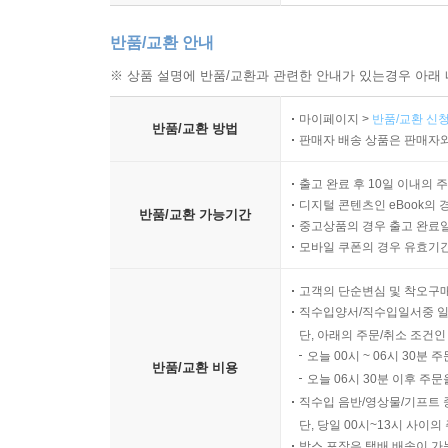
반품/교환 안내
※ 상품 설명에 반품/교환과 관련한 안내가 있는경우 아래 
마이페이지 >
반품/교환 신청
반품/교환 방법
판매자 배송 상품은 판매자와
출고 완료 후 10일 이내의 
디지털 콘텐츠인 eBook의 
반품/교환 가능기간
중고상품의 경우 출고 완료일
모바일 쿠폰의 경우 유효기간(
고객의 단순변심 및 착오구
직수입양서/직수입일서중 일
단, 아래의 주문/취소 조건인
오늘 00시 ~ 06시 30분 
반품/교환 비용
오늘 06시 30분 이후 주문
직수입 음반/영상물/기프트 
단, 당일 00시~13시 사이
박스 포장은 택배 배송이 가