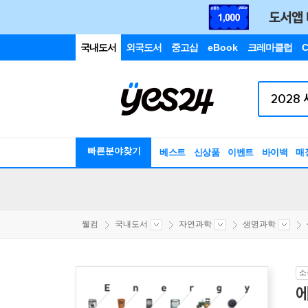
국내도서
외국도서
중고샵
eBook
크레마클럽
C
빠른분야찾기
베스트
신상품
이벤트
바이백
매
웰컴
국내도서
자연과학
생명과학
소