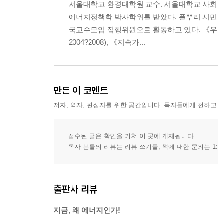
5장 일상생활과 에너지
서울대학교 환경대학원 교수. 서울대학교 사회
음식물 섭취
에너지정책학 박사학위를 받았다. 풀뿌리 시민
냉난방과 조명, 가전제품
국교수모임 집행위원으로 활동하고 있다. 《우리 
자동차와 기차
2004?2008), 《지속가...
비행기
상품에 포함된 에너지 비용
지구적인 상호 의존과 에너지 수송
만든 이 코멘트
6장 미래의 에너지
저자, 역자, 편집자를 위한 공간입니다. 독자들에게 전하고
에너지 소비와 불평등
재생가능 에너지: 바이오매스, 물, 바람, 태양
접수된 글은 확인을 거쳐 이 곳에 게재됩니다.
혁신과 발명
독자 분들의 리뷰는 리뷰 쓰기를, 책에 대한 문의는 1:
옮긴이 후기
그림 표 차례
출판사 리뷰
찾아보기
지금, 왜 에너지인가!