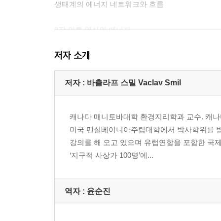
생태계의 에너지 네트워크와 흐름
3장 인류 역사와 에너지
음식, 물질대사, 활동
저자 소개
사냥과 채집
전통적인 농업과 가축
바이오매스 연료: 열과 빛
저자 : 바츨라프 스밀 Vaclav Smil
산업화 이전의 도시: 수송과 제조
근대사회와 기계
캐나다 매니토바대학 환경지리학과 교수. 캐나
미국 펜실베이니아주립대학에서 박사학위를 받았다
4장 화석연료 문명
강의를 해 오고 있으며 유럽연합을 포함한 국제
석탄
‘지구적 사상가 100명’에...
원유
석유와 천연가스
전기
역자 : 윤순진
에너지와 환경