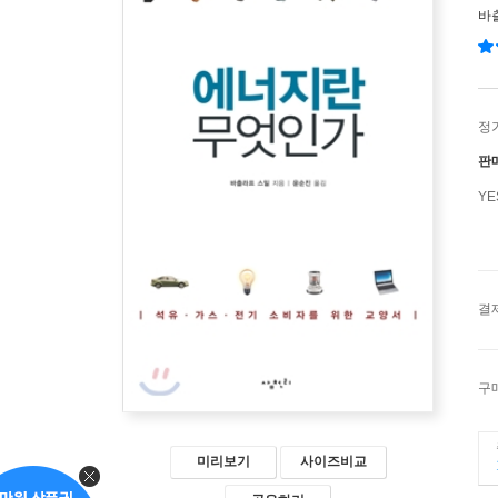
바
정
판
Y
결
구
미리보기
사이즈비교