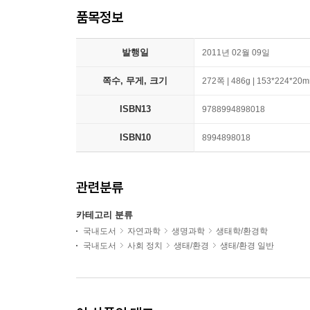
품목정보
발행일
2011년 02월 09일
쪽수, 무게, 크기
272쪽 | 486g | 153*224*20
ISBN13
9788994898018
ISBN10
8994898018
관련분류
카테고리 분류
국내도서
자연과학
생명과학
생태학/환경학
국내도서
사회 정치
생태/환경
생태/환경 일반