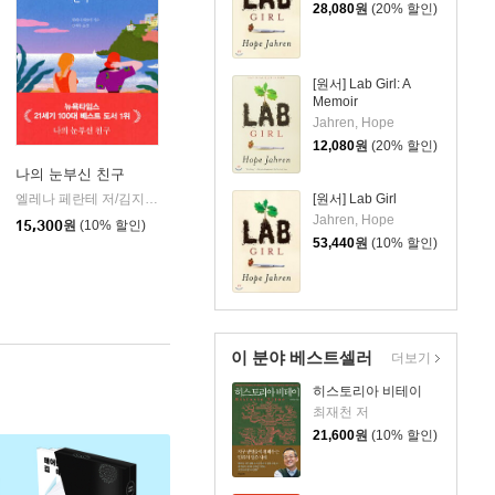
28,080
원
(20% 할인)
[원서] Lab Girl: A
Memoir
Jahren, Hope
12,080
원
(20% 할인)
나의 눈부신 친구
[원서] Lab Girl
엘레나 페란테 저/김지우 역
한길사
|
Jahren, Hope
15,300
원
(10% 할인)
53,440
원
(10% 할인)
이 분야 베스트셀러
더보기
히스토리아 비테이
최재천 저
21,600
원
(10% 할인)