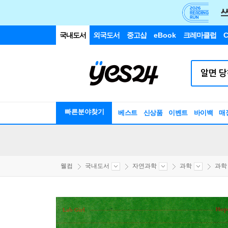
국내도서
외국도서
중고샵
eBook
크레마클럽
C
빠른분야찾기
베스트
신상품
이벤트
바이백
매
웰컴
국내도서
자연과학
과학
과학