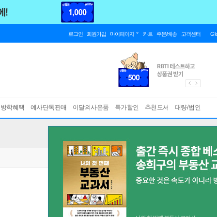
로그인
회원가입
마이페이지
카트
주문/배송
고객센터
Gl
름방학혜택
예사단독판매
이달의사은품
특가할인
추천도서
대량/법인