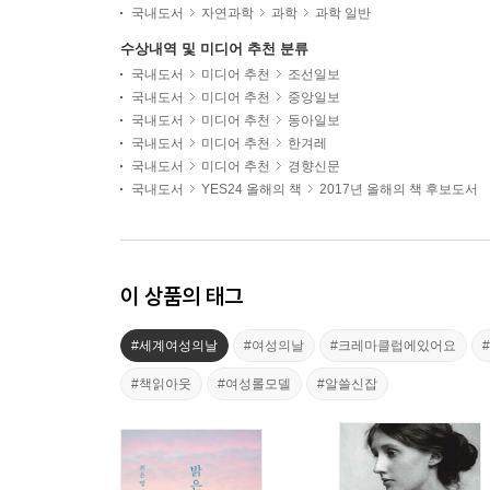
국내도서
자연과학
과학
과학 일반
수상내역 및 미디어 추천 분류
국내도서
미디어 추천
조선일보
국내도서
미디어 추천
중앙일보
국내도서
미디어 추천
동아일보
국내도서
미디어 추천
한겨레
국내도서
미디어 추천
경향신문
국내도서
YES24 올해의 책
2017년 올해의 책 후보도서
이 상품의 태그
#세계여성의날
#여성의날
#크레마클럽에있어요
#책읽아웃
#여성롤모델
#알쓸신잡