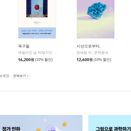
욕구들
시선으로부터,
민음사
캐럴라인 냅 저/정지인 역
북하우스
정세랑 저
문학동네
|
|
|
16,200
원
(10% 할인)
12,600
원
(10% 할인)
보세요.
전체보기