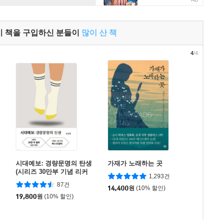
이 책을 구입하신 분들이
많이 산 책
4
/4
시대예보: 경량문명의 탄생
가재가 노래하는 곳
(시리즈 30만부 기념 리커
1,293건
버 한정판)
87건
14,400
원
(10% 할인)
19,800
원
(10% 할인)