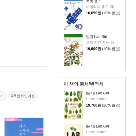
로켓 걸스
나탈리아 홀트 저/고정아 역
16,650
원
(10% 할인)
랩걸 Lab Girl
호프 자런 저/신혜우 그림/김희정 역
19,800
원
(10% 할인)
이 책의 원서/번역서
[원서] Lab Girl
야기
#독립적인여성
Hope Jahren
19,760
원
(20% 할인)
[원서] Lab Girl
Hope Jahren