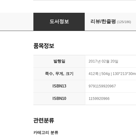
랩걸 Lab Girl
도서정보
리뷰/한줄평
(125/186)
품목정보
발행일
2017년 02월 20일
쪽수, 무게, 크기
412쪽 | 504g | 130*213*30
ISBN13
9791159920967
ISBN10
1159920966
관련분류
카테고리 분류