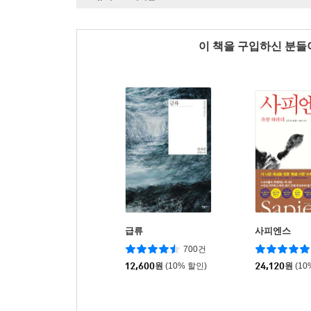
이 책을 구입하신 분
급류
사피엔스
700건
12,600
원
(10% 할인)
24,120
원
(10