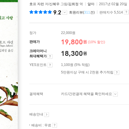
호프 자런
저/
신혜우
그림/
김희정
역
알마
2017년 02월 20일
9.2
회원리뷰(
311
건)
판매지수 5,514
정가
22,000원
19,800
원
판매가
(10% 할인)
크레마머니
18,300
원
최대혜택가
YES포인트
1,100원 (5% 적립)
5만원이상 구매 시 2천원 추가적립
결제혜택
카드/간편결제 혜택을 확인하세요
배송안내
배송비 : 무료