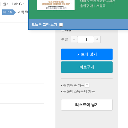
원서 :
Lab Girl
과학 58위
국내도서 top20 7주
베스트
오늘은 그만 보기
판매중
수량
카트에 넣기
바로구매
해외배송 가능
문화비소득공제 가능
리스트에 넣기