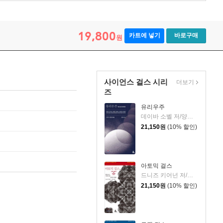
19,800
카트에 넣기
바로구매
원
사이언스 걸스 시리
더보기
즈
유리우주
데이바 소벨 저/양병찬 역
21,150
원
(10% 할인)
아토믹 걸스
드니즈 키어넌 저/고정아 역
21,150
원
(10% 할인)