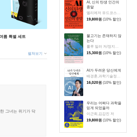
AI, 신의 탄생 인간의
종말
엘리에저 유드코스키,네이트 소아레스 공저/고영훈 역
19,800
원
(10% 할인)
물고기는 존재하지 않
 여름 특별 세트
는다
룰루 밀러 저/정지인 역
15,300
원
(10% 할인)
펼쳐보기
AI가 두려운 당신에게
배경훈,과학기술정보통신부 저
16,020
원
(10% 할인)
우리는 어쩌다 과학을
믿게 되었을까
두한 그녀는 위기가 닥
이근희,김갑진 저
19,800
원
(10% 할인)