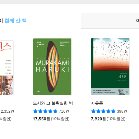
들이
함께 산 책
도시와 그 불확실한 벽
자유론
2,352건
716건
398건
% 할인)
17,550
원
(10% 할인)
7,920
원
(10% 할인)