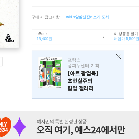
구매 시 참고사항
tvN <알쓸신잡> 소개 도서
eBook
이 상품을 팔기
15,400원
매입가 5,500
프랑스
퐁피두센터 기획
[아트 팝업북]
초현실주의
팝업 갤러리