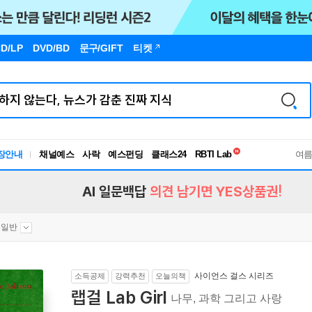
D/LP
DVD/BD
문구
/GIFT
티켓
독서유형검사
RBTI Lab
장안내
채널예스
사락
예스펀딩
클래스24
독서유형검사
여
AI 일문백답
의견 남기면 YES상품권!
 일반
사이언스 걸스 시리즈
소득공제
강력추천
오늘의책
랩걸 Lab Girl
나무, 과학 그리고 사랑