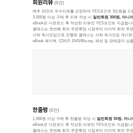
회원리뷰
(0건)
목 적
매주 10건의 우수리뷰를 선정하여 YES포인트 3만원을 드
커니의 소년병학교(1909)
3,000원 이상 구매 후 리뷰 작성 시
일반회원 300원, 마니아
구한말의 두 군인과 한국식 산병교련
eBook은 다운로드 후 작성한 리뷰만 YES포인트 지급됩니
클래스는 첫번째 회차 주문확정 시점부터 마지막 회차 주문
미국 무관학교의 분류
사락 독서모임으로 진행된 클래스는 사락 독서모임 게시판
소년병학교와 헤이스팅스 대학
eBook 페이백, CD/LP, DVD/Blu-ray, 패션 및 판매금
소년병학교 구성원
소년병학교의 일과
과목들
무기와 군복
군 가
정신교육
소년병학교와 두 미국 군사고등학교
제5장 한인소년병학교의 과외활동
한줄평
(0건)
육상반
1,000원 이상 구매 후 한줄평 작성 시
일반회원 50원, 마니
야구반
eBook은 다운로드 후 작성한 리뷰만 YES포인트 지급됩니
연극반
클래스는 첫번째 회차 주문확정 시점부터 마지막 회차 주문