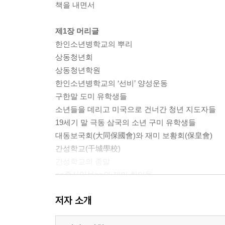
책을 내면서
제1장 머리글
한인소년병학교의 뿌리
상동청년회
상동청년학원
한인소년병학교의 ‘선비’ 양성운동
구한말 도미 유학생들
소년들을 데리고 미국으로 건너간 청년 지도자들
19세기 말 극동 삼국의 소년 구미 유학생들
대동보국회(大同保國會)와 재미 보황회(保皇會)
간성학교(干城學校)
간성학교의 종말
<<중서일보>>와 재미 한인들
저자 소개
제2장 네브래스카 주의 한인들
셔먼 부인의 한인 전도관