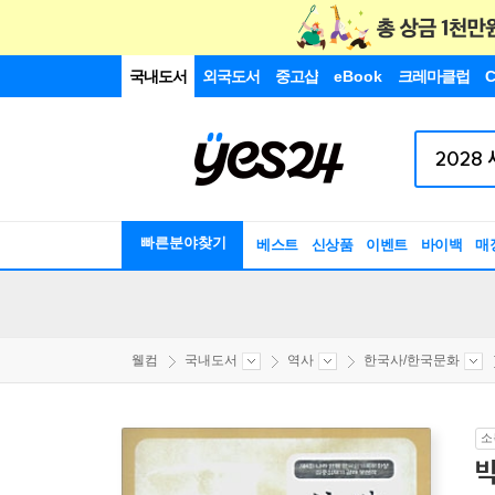
국내도서
외국도서
중고샵
eBook
크레마클럽
C
빠른분야찾기
베스트
신상품
이벤트
바이백
매
웰컴
국내도서
역사
한국사/한국문화
소