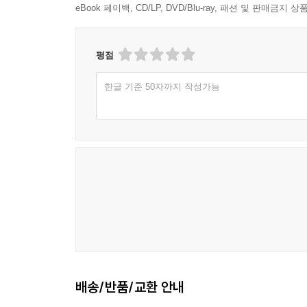
eBook 페이백, CD/LP, DVD/Blu-ray, 패션 및 판매금
한국유학생회 창립과 영문잡지 출판
지방사회 미국인들과 교류
평점
제6장 한인소년병학교의 종말
일본 정부의 한인소년병학교에 관한 보고서들
한글 기준 50자까지 작성가능
한인소년병학교의 단기적 영향
군민군단
한인비행사양성소
소년병학교와 간성학교의 비교
다른 한인 무관학교와 비교
소년병학교와 신흥무관학교
제7장 네브래스카 한인사회와 네브래스카 문화
네브래스카 대한인거류민회
대한인국민회와 교섭
링컨 시의 한인 학생 기숙사
배송/반품/교환 안내
헤이스팅스의 한인 학생 전도관