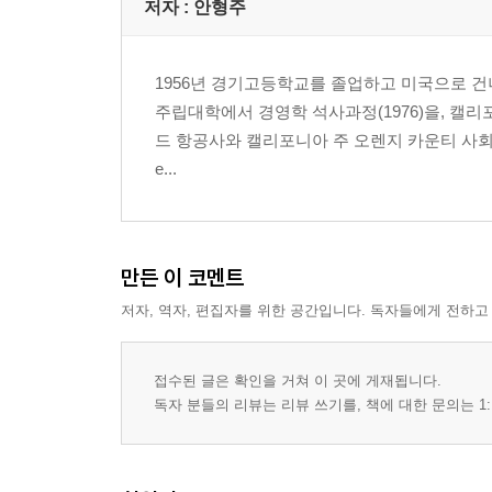
커니 시의 한인 ‘스쿨보이’들
저자 : 안형주
정한경(鄭翰景, 1890~1985)
정양필(鄭良弼, 1893~1974)
1956년 경기고등학교를 졸업하고 미국으로 건
유일한(柳一韓, 1894~1971)
주립대학에서 경영학 석사과정(1976)을, 캘
이관수(1897~1917)
드 항공사와 캘리포니아 주 오렌지 카운티 사회복지부에서
이노익(李魯翊, 1878~?)
e...
커니 시의 한인들
제3장 재미 한인들의 초기 독립운동과 한인소년병학교의
포츠머스 강화회담
만든 이 코멘트
주미 한국공관의 철거
저자, 역자, 편집자를 위한 공간입니다. 독자들에게 전하고
부역자를 다룸
헤이그 세계평화회의
스티븐스 사건
접수된 글은 확인을 거쳐 이 곳에 게재됩니다.
애국동지대표회
독자 분들의 리뷰는 리뷰 쓰기를, 책에 대한 문의는 1:
한국인 밀정의 보고
제4장 한인소년병학교(1909~1914)：생도들, 일과