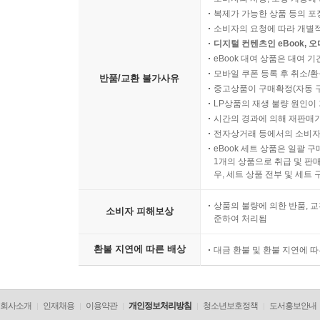
복제가 가능한 상품 등의 포장을 
제10장 맺는 말
소비자의 요청에 따라 개별
디지털 컨텐츠인 eBook, 
참고 문헌
eBook 대여 상품은 대여 기
부록 1_ <상동청년회>(보고서 <조선 독립운동의 근
모바일 쿠폰 등록 후 취소/환
반품/교환 불가사유
중고상품이 구매확정(자동 
부록 2_ 우운선생츄도문(憂雲先生追悼文)
LP상품의 재생 불량 원인이 기
부록 3_ 우성(于醒) 박용만 연보(1881~1928)
시간의 경과에 의해 재판매가
전자상거래 등에서의 소비자
eBook 세트 상품은 일괄 
1개의 상품으로 취급 및 판매
우, 세트 상품 전부 및 세트
상품의 불량에 의한 반품, 교
소비자 피해보상
준하여 처리됨
환불 지연에 따른 배상
대금 환불 및 환불 지연에 
회사소개
인재채용
이용약관
개인정보처리방침
청소년보호정책
도서홍보안내