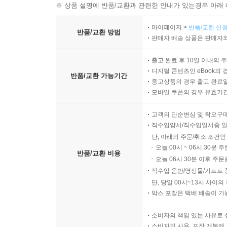
대학원을 마친 생도들
※ 상품 설명에 반품/교환과 관련한 안내가 있는경우 아래 
독립군 양성을 위하여 헌신한 소년병학교 출신
마이페이지 >
반품/교환 신청
김장호 극동 방문의 의의와 영향
반품/교환 방법
판매자 배송 상품은 판매자와
3·1 운동과 구미위원부
네브래스카 주 주민들의 한국을 위한 청원서
출고 완료 후 10일 이내의 
박용만의 한글 연구와 소년병학교 생도들
디지털 콘텐츠인 eBook의 
반품/교환 가능기간
재미 한인 신문의 언론인으로 활약한 이들
중고상품의 경우 출고 완료일
모바일 쿠폰의 경우 유효기간(
중국음식 도매업을 창업한 이들
의사가 된 소년병학교 출신들
고객의 단순변심 및 착오구
사진사가 된 소년병학교 출신들
직수입양서/직수입일서중 일
출판된 저서들
단, 아래의 주문/취소 조건인
소년병 출신들의 귀국과 활동
오늘 00시 ~ 06시 30분 
반품/교환 비용
오늘 06시 30분 이후 주문
태평양전쟁과 그 영향
직수입 음반/영상물/기프트 
김용성과 맹호군
단, 당일 00시~13시 사이
유일한과 재미 한족연합회 그리고 납코(NAPKO) 
박스 포장은 택배 배송이 가
의견의 차이와 타협 그리고 인내
태평양전쟁 뒤
소비자의 책임 있는 사유로 
소비자의 사용, 포장 개봉에 