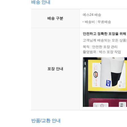
배송 안내
소년병학교의 후원자들
1910년대 초 커니와 헤이스팅스의 경제와 문화
예스24 배송
헤이스팅스 시의 경제와 문화
배송 구분
배송비 : 무료배송
사회기구와 각 교파 교회들
소수민족들
안전하고 정확한 포장을 위해 
문 화
고객님께 배송되는 모든 상품을
목적 : 안전한 포장 관리
촬영범위 : 박스 포장 작업
제8장 한인소년병학교 교사와 생도들의 글
<<제국신문>>에 실린 소년병학교 교사들의 글
포장 안내
소년병학교 교사들의 한시(漢詩)
박용만의 시조(時調)
박용만의 <<신한민보>> 사설
소년병학교 교사들의 글
생도들의 글
제9장 한인소년병학교와 민족운동
반품/교환 안내
학업의 성취