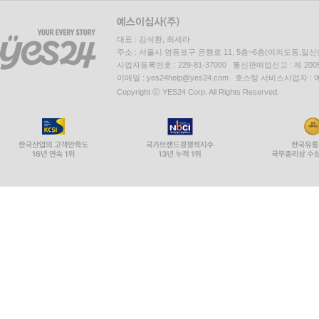
대표 : 김석환, 최세라
주소 : 서울시 영등포구 은행로 11, 5층~6층(여의도동,일신
사업자등록번호 : 229-81-37000 통신판매업신고 : 제 200
이메일 : yes24help@yes24.com 호스팅 서비스사업자 :
Copyright ⓒ YES24 Corp. All Rights Reserved.