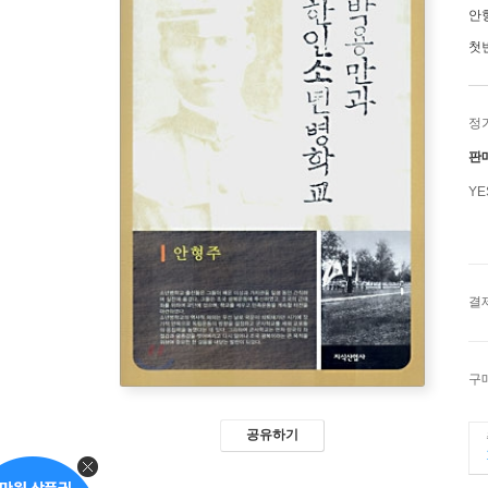
안
첫
정
판
Y
결
구
공유하기