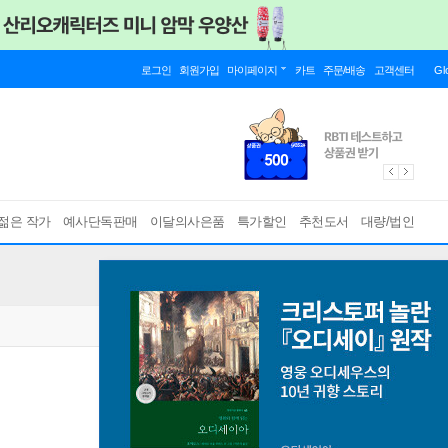
로그인
회원가입
마이페이지
카트
주문/배송
고객센터
Gl
젊은 작가
예사단독판매
이달의사은품
특가할인
추천도서
대량/법인