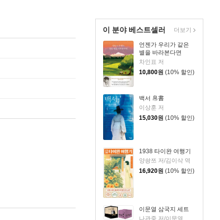
이 분야 베스트셀러
더보기
언젠가 우리가 같은
별을 바라본다면
차인표 저
10,800
원
(10% 할인)
백서 帛書
이상훈 저
15,030
원
(10% 할인)
1938 타이완 여행기
양솽쯔 저/김이삭 역
16,920
원
(10% 할인)
이문열 삼국지 세트
나관중 저/이문열 평역/정문 그림