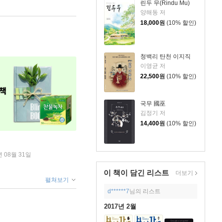
린두 무(Rindu Mu)
양해동 저
18,000
원
(10% 할인)
청백리 탄천 이지직
이영균 저
22,500
원
(10% 할인)
국무 國巫
김정기 저
14,400
원
(10% 할인)
년 08월 31일
이 책이 담긴
리스트
더보기
펼쳐보기
d******7
님의 리스트
2017년 2월