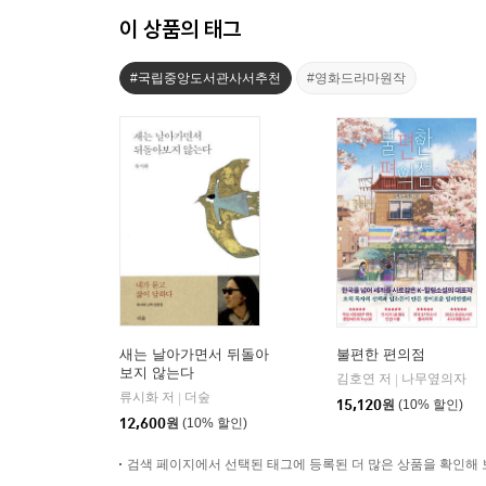
이 상품의 태그
#국립중앙도서관사서추천
#영화드라마원작
새는 날아가면서 뒤돌아
불편한 편의점
보지 않는다
김호연 저
나무옆의자
|
류시화 저
더숲
|
15,120
원
(10% 할인)
12,600
원
(10% 할인)
검색 페이지에서 선택된 태그에 등록된 더 많은 상품을 확인해 