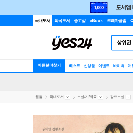
국내도서
외국도서
중고샵
eBook
크레마클럽
C
빠른분야찾기
베스트
신상품
이벤트
바이백
매
웰컴
국내도서
소설/시/희곡
장르소설