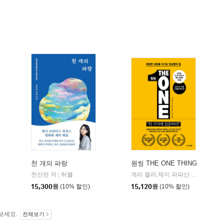
천 개의 파랑
원씽 THE ONE THING
천선란 저
허블
게리 켈러,제이 파파산 공저/구세희 역
|
15,300
원
(10% 할인)
15,120
원
(10% 할인)
보세요.
전체보기