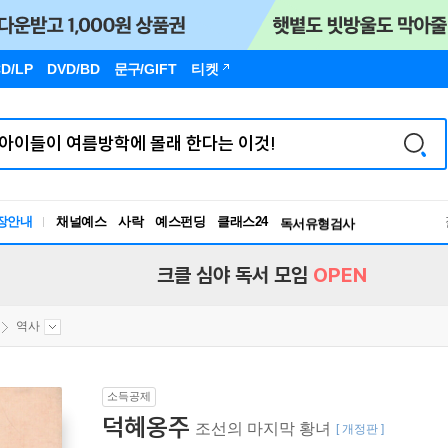
D/LP
DVD/BD
문구
/GIFT
티켓
장안내
채널예스
사락
예스펀딩
클래스24
독서유형검사
RBTI Lab
독서유형검사
크클 심야 독서 모임
OPEN
역사
소득공제
덕혜옹주
조선의 마지막 황녀
[ 개정판 ]