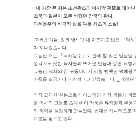
“내 가장 큰 죄는 조선왕조의 마지막 핏줄로 태어난
조국과 일본이 모두 버렸던 망국의 황녀,
덕혜옹주의 비극적 삶을 다룬 최초의 소설!
2009년 겨울, 잉크 냄새가 채 마르지도 않은 『덕
쩍 지나갔습니다.
그동안 저는 『덕혜옹주』로 인해 참 많은 일들을 
생각지도 못한 독자들의 뜨거운 반응과 강연 요청에
그늘진 역사의 한 귀퉁이에서 잊힐 뻔했던 덕혜옹주
아픔을 조금이나마 건져내고 싶었습니다. _ 개정판 ‘
가장 고귀한 신분으로 태어났지만 가장 외롭게 생을 
을 역사의 그늘로 초대한 이 작품은 뮤지컬과 무용
의 저력을 실감하게 만들었다. 현재는 시나리오로 
개봉을 앞두고 있다.