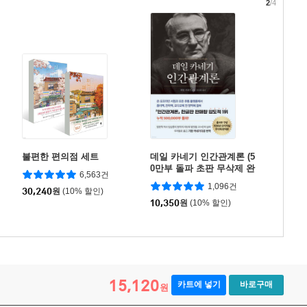
2
/4
불편한 편의점 세트
데일 카네기 인간관계론 (5
0만부 돌파 초판 무삭제 완
6,563건
역본)
1,096건
30,240
원
(10% 할인)
10,350
원
(10% 할인)
15,120
카트에 넣기
바로구매
원