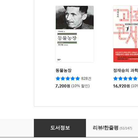
동물농장
정재승의 과
828건
7,200
원
(10% 할인)
16,920
원
(10
덕혜옹주
도서정보
리뷰/한줄평
(51/147)