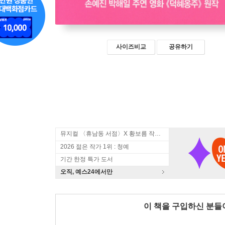
사이즈비교
공유하기
뮤지컬 〈휴남동 서점〉X 황보름 작가 북토크
2026 젊은 작가 1위 : 청예
기간 한정 특가 도서
오직, 예스24에서만
이 책을 구입하신 분