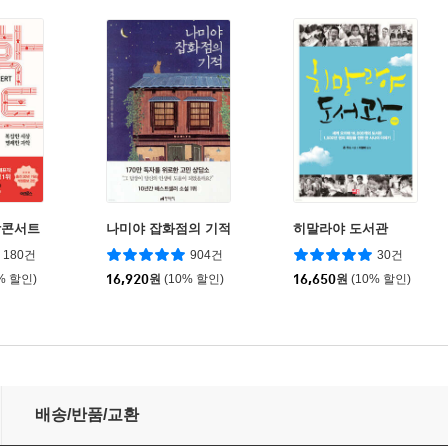
학콘서트
나미야 잡화점의 기적
히말라야 도서관
180건
904건
30건
% 할인)
16,920
원
(10% 할인)
16,650
원
(10% 할인)
배송/반품/교환