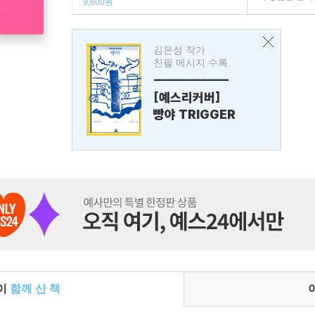
9,600원
김은성 작가
친필 메시지 수록
---------------
[예스리커버]
빵야 TRIGGER
들이
함께 산 책