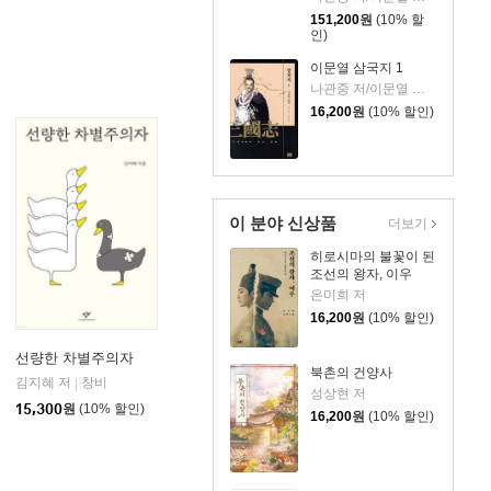
151,200
원
(10% 할
인)
이문열 삼국지 1
나관중 저/이문열 평역/정문 그림
16,200
원
(10% 할인)
이 분야 신상품
더보기
히로시마의 불꽃이 된
조선의 왕자, 이우
은미희 저
16,200
원
(10% 할인)
선량한 차별주의자
북촌의 건양사
김지혜 저
비즈니스북스
창비
|
|
성상현 저
15,300
원
(10% 할인)
16,200
원
(10% 할인)