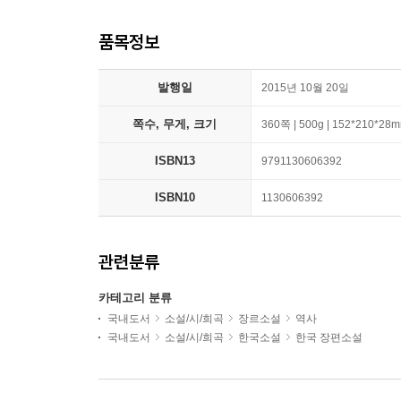
품목정보
발행일
2015년 10월 20일
쪽수, 무게, 크기
360쪽 | 500g | 152*210*28
ISBN13
9791130606392
ISBN10
1130606392
관련분류
카테고리 분류
국내도서
소설/시/희곡
장르소설
역사
국내도서
소설/시/희곡
한국소설
한국 장편소설