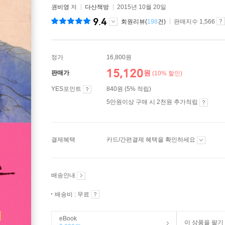
권비영
저
다산책방
2015년 10월 20일
9.4
회원리뷰(
198
건)
판매지수 1,566
정가
16,800원
15,120
원
판매가
(10% 할인)
YES포인트
840원 (5% 적립)
5만원이상 구매 시 2천원 추가적립
결제혜택
카드/간편결제 혜택을 확인하세요
배송안내
배송비 : 무료
eBook
이 상품을 팔기