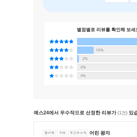
읽을 때마다 더욱 깊은 의미를 곱씹게 되는 작품
아름다운 은유로 녹여 내고 있기 때문일 것이다.
잘 알려져 있듯이, 서문에서 생텍쥐페리는 자신의
별점별로 리뷰를 확인해 보세
어린이들에게 용서를 구했다. 그리고 대신 [어
마무리했다. 이 서문은 이 작품이 어린이들만을 위한
18%
주는 것이다.
2%
다른 별에서 온 어린 왕자의 순수한 시선으로 모순
0%
성찰을 제공한다. [소행성 B612]에서 찾아와 어
0%
자아낸다. 어린 왕자가 여행 중에 만난 왕, 허영쟁이
어른들의 일그러진 모습들이다. 황현산 선생의 
존재와는 진정한 관계를 맺지 못한다. 세상 만물을
자기 밖으로 빠져나갈 수 없기에 자신의 순환 논리
예스24에서 우수작으로 선정한 리뷰가
(1건)
있습
파악하는 사업가, 세상 만물이 지식의 대상이지만 그
그러나 인간은 자기가 공들여 일구고 가꾼 것들과만
어린 왕자
종이책
구매
주간우수작