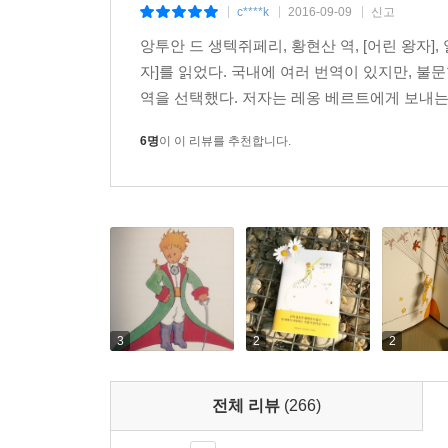
선생의 말에 따르면, [길들인다]는 것은 [자기 아
c****k
2016-09-09
신고
|
|
|
[중요한 것은 눈에 보이지 않는다]라는 이 작품의 
앙투안 드 생텍쥐페리, 황현산 역, [어린 왕자], 열린책들, 2
없는 유일무이한 가치로 만들어 준다. 이 책에
자]를 읽었다. 국내에 여러 번역이 있지만, 
가치로는 환원되지 않는 것들이다. 자신의 작은 꽃 
역을 선택했다. 저자는 레옹 베르트에게 보내는 
우리가 잃어버린 소중한 가치들을 일깨워 준다.
6명
이 이 리뷰를 추천합니다.
[어린 왕자]를 다시 읽을 때마다 우리는 이처럼 
돌아보는 자리로 돌아오게 된다. 이 이야기가 남녀
이 작품을 보다 새롭고 완성도 높은 번역으로 다시 한
3
2
2
전체 리뷰
(266)