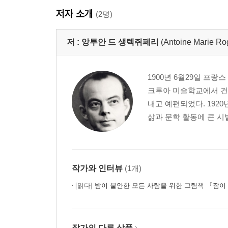
저자 소개
(2명)
저 :
앙투안 드 생텍쥐페리
(Antoine Marie Ro
1900년 6월29일 프
크루아 미술학교에서 건
내고 예편되었다. 192
삶과 문학 활동에 큰 시발
작가와 인터뷰
(1개)
[읽다]
밤이 불안한 모든 사람을 위한 그림책 『잠이 달아나
작가의 다른 상품