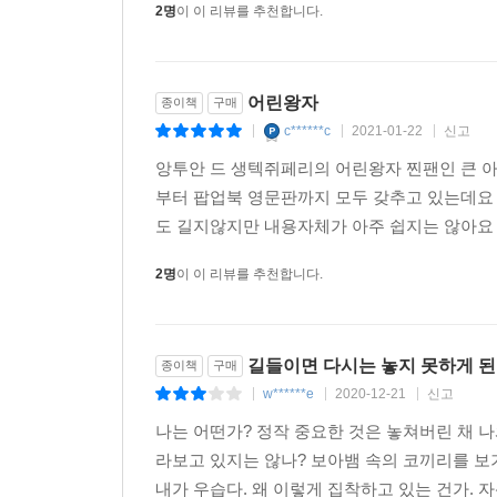
2명
이 이 리뷰를 추천합니다.
어린왕자
종이책
구매
c******c
2021-01-22
신고
|
|
|
앙투안 드 생텍쥐페리의 어린왕자 찐팬인 큰 
부터 팝업북 영문판까지 모두 갖추고 있는데요 
도 길지않지만 내용자체가 아주 쉽지는 않아요 
2명
이 이 리뷰를 추천합니다.
길들이면 다시는 놓지 못하게 
종이책
구매
w******e
2020-12-21
신고
|
|
|
나는 어떤가? 정작 중요한 것은 놓쳐버린 채 나
라보고 있지는 않나? 보아뱀 속의 코끼리를 보
내가 우습다. 왜 이렇게 집착하고 있는 건가. 자