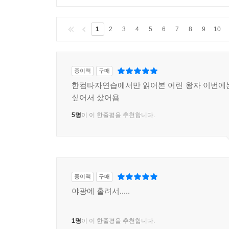
1
2
3
4
5
6
7
8
9
10
종이책
구매
한컴타자연습에서만 읽어본 어린 왕자 이번에
싶어서 샀어욤
5명
이 이 한줄평을 추천합니다.
종이책
구매
야광에 홀려서.....
1명
이 이 한줄평을 추천합니다.