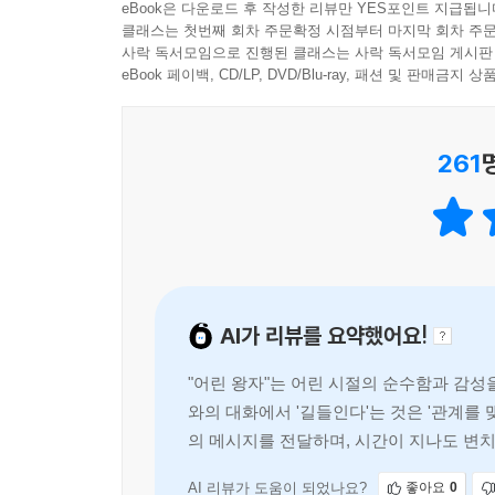
eBook은 다운로드 후 작성한 리뷰만 YES포인트 지급됩니
어린이의 세계로 접근하는 일이었다. 황현산 선생
그는 웃고 줄을 만지고 도르래를 잡아당겼다.
클래스는 첫번째 회차 주문확정 시점부터 마지막 회차 주문
과정에서, [《무리하게》자연스럽게 옮기지도 말고,
사락 독서모임으로 진행된 클래스는 사락 독서모임 게시판
그러자, 바람이 오랫동안 잠들었다 일어났을 때 낡
마침내 접근할 수 있다는 생각]을 하게 되었다고 
eBook 페이백, CD/LP, DVD/Blu-ray, 패션 및 판매금
「아저씨, 들리지.」 어린 왕자는 말했다. 「우리가
눈높이에 맞추기 위해 무리하게 [어린이다움]을 지
나는 그에게 힘든 일을 시키고 싶지 않았다.
문체 앞에 한없이 투명해지는 것만이 그가 번역에 
「내가 하마.」 그에게 말했다. 「너한테는 너무 무
261
기울이며 최대한 원문에 충실한 번역을 고집하는 그
천천히 나는 두레박을 우물의 둘레돌까지 들어 올
리는 물 속에서 해가 출렁거리는 것을 나는 보았다.
열린책들의 『어린 왕자』는 이처럼 이 작품의 문
「나는 이 물이 마시고 싶어.」 어린 왕자가 말했다
선생이 번역한 프랑스 갈리마르 출판사의 플레아드 
그 말에 나는 그가 찾고 있던 것이 무엇인가를 알았
원문 텍스트 선택부터 번역의 마무리 작업까지, 국
나는 두레박을 그의 입술까지 들어 올렸다. 그는 눈
마련하고자 했다.
다. 그 물은, 별빛을 받고 걸어온 발걸음과 도르래
AI가 리뷰를 요약했어요!
였을 때에도 이처럼 크리스마스트리의 불빛, 자정 미
어린이들에게, 또한 어린이였던 어른들에게 바치는
"어린 왕자"는 어린 시절의 순수함과 감성
[중요한 것은 눈에 보이지 않는다]
--- pp.99-100
와의 대화에서 '길들인다'는 것은 '관계를
의 메시지를 전달하며, 시간이 지나도 변치
누구나 한 번쯤은 성장의 문턱에서 [어린 왕자]를 
많이 읽힌 책 중 하나로서, 수많은 독자들이 독서
AI 리뷰가 도움이 되었나요?
좋아요
0