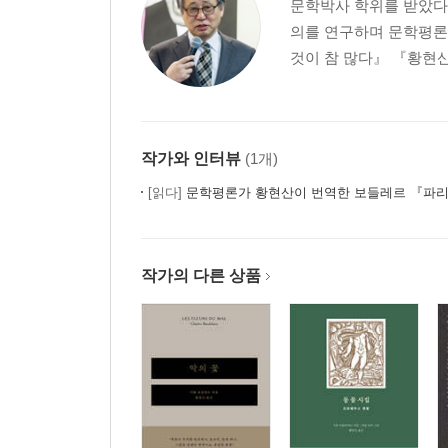
문학박사 학위를 받았다
의를 연구하며 문학평론
것이 참 많다』 『황현산
작가와 인터뷰
(1개)
[읽다]
문학평론가 황현산이 번역한 보들레르 『파리
작가의 다른 상품