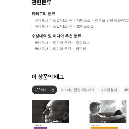
관련분류
카테고리 분류
국내도서
소설/시/희곡
테마소설
어른을 위한 동화/우화
국내도서
소설/시/희곡
프랑스소설
수상내역 및 미디어 추천 분류
국내도서
미디어 추천
중앙일보
국내도서
미디어 추천
한겨레
이 상품의 태그
#20세기고전
#크레마클럽에있어요
#어린왕자
#