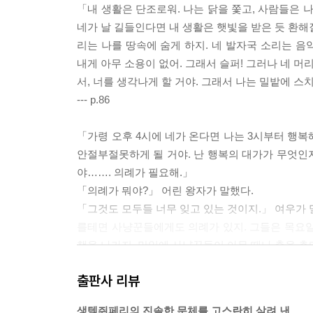
「내 생활은 단조로워. 나는 닭을 쫓고, 사람들은 나
네가 날 길들인다면 내 생활은 햇빛을 받은 듯 환해질
리는 나를 땅속에 숨게 하지. 네 발자국 소리는 음악
내게 아무 소용이 없어. 그래서 슬퍼! 그러나 네 머
서, 너를 생각나게 할 거야. 그래서 나는 밀밭에 스
--- p.86
「가령 오후 4시에 네가 온다면 나는 3시부터 행복해
안절부절못하게 될 거야. 난 행복의 대가가 무엇인지 
야……. 의례가 필요해.」
「의례가 뭐야?」 어린 왕자가 말했다.
「그것도 모두들 너무 잊고 있는 것이지.」 여우가 말
를테면 사냥꾼들에게도 의례가 있지. 그들은 목요일
책을 나가지. 만일에 사냥꾼들이 아무 때나 춤을 춘다
--- p.87
출판사 리뷰
어린 왕자는 장미들을 다시 보러 갔다.
생텍쥐페리의 진솔한 문체를 고스란히 살려 낸,