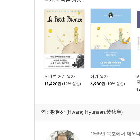
초판본 어린 왕자
어린 왕자
인
자
12,420
원
(10% 할인)
6,930
원
(10% 할인)
1
역 :
황현산
(Hwang Hyunsan,黃鉉産)
1945년 목포에서 태