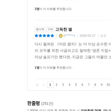
2명
이 이 리뷰를 추천합니다.
고독한 별
종이책
구매
s*******z
2026-02-27
신고
|
|
|
다시 펼쳐든 《어린 왕자》는 더 이상 순수한 
리 모두를 위한 서글프고도 절박한 ‘생존 지침
마냥 슬프기만 했다면, 지금은 그들이 머물던 소
1명
이 이 리뷰를 추천합니다.
1
2
3
4
5
6
7
8
9
10
한줄평
(291건)
1,000원 이상 구매 후 한줄평 작성 시
일반회원 50원, 마니