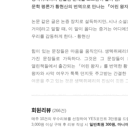
그는 꽃들에게 말했다. 「너희들은 내 장미를 전혀
문학 평론가 황현산의 번역으로 만나는 『어린 왕
누구도 길들이지 않았어. 너희들은 옛날 내 여우와 
삼았고, 그래서 이제는 이 세상에서 단 하나밖에 없
논문 같은 글은 논증 장치로 설득하지만, 시나 소설
이 말에 장미꽃들은 난처했다.
거야]라고 말할 때, 이 말이 옳다는 증거는 어디
「너희들은 아름다워, 그러나 너희들은 비어 있어.」
우리를 감동하게 한다. - 황현산
인은 내 장미도 너희들과 비슷하다고 생각할 거야. 
바람막이로 바람을 막아 준 꽃이기 때문이야. 내가 
힘이 있는 문장들은 마음을 움직인다. 생텍쥐페리
고, 허풍을 들어 주고, 때로는 침묵까지 들어 준 꽃
가진 문장들로 가득하다. 그것은 그 문장들이
--- pp.88-89
열린책들에서 출간되는 『어린 왕자』를 번역한 황
왕자와 사막 여우가 툭툭 던지듯 주고받는 간결한
어린 왕자가 잠이 들어 나는 그를 품에 안고 다시 
여운을 주고 있는 것은 생텍쥐페리의 진심이 깃든 그
그보다 더 부서지기 쉬운 것은 없으리라는 느낌마저 
며 혼자 생각했다. 「내가 여기 보고 있는 것은 껍질
비단 『어린 왕자』에만 해당되는 이야기는 아닐 
그의 반쯤 벌린 입술에 어렴풋이 떠오르는 미소를 보
이해하는 것은 문학 작품을 읽고 번역하는 데 있어
바치는 그의 성실한 마음 때문이다. 비록 잠이 들
회원리뷰
섬세한 이해, 정확하고도 아름다운 문장력, 예리한
(266건)
그래서 나는 그가 더욱 더 부서지기 쉽다는 걸 알아
왕자』는 그가 이 작품을 새롭게 번역하고 가다듬
매주 10건의 우수리뷰를 선정하여 YES포인트 3만원을 드
--- pp.97-98
3,000원 이상 구매 후 리뷰 작성 시
일반회원 300원, 마니아
고스란히 살려 내기 위해 심혈을 기울인 결과물이