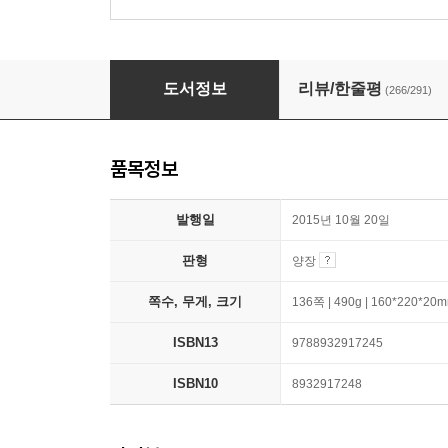
어린 왕자
도서정보
리뷰/한줄평
(266/291)
품목정보
발행일
2015년 10월 20일
판형
양장
쪽수, 무게, 크기
136쪽 | 490g | 160*220*20
ISBN13
9788932917245
ISBN10
8932917248