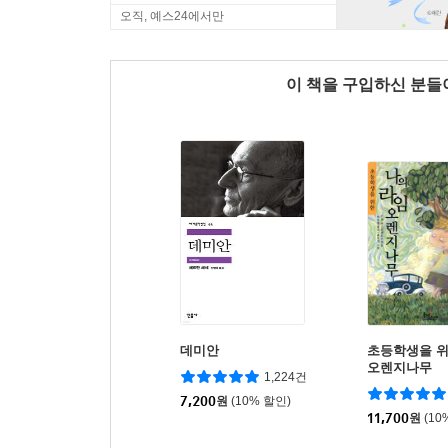
오직, 예스24에서만
이 책을 구입하신 분
데미안
초등학생을 위
오렌지나무
1,224건
7,200
원
(10% 할인)
11,700
원
(10