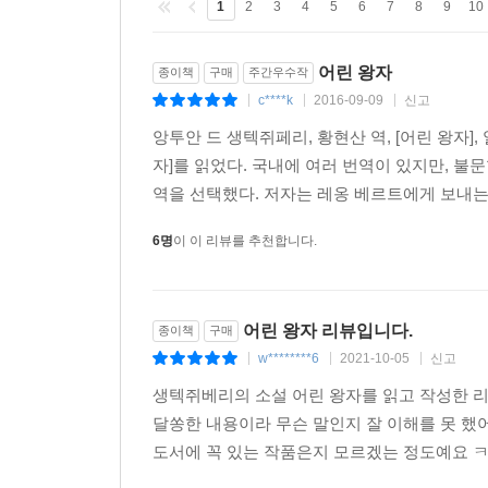
1
2
3
4
5
6
7
8
9
10
어린 왕자
종이책
구매
주간우수작
c****k
2016-09-09
신고
|
|
|
앙투안 드 생텍쥐페리, 황현산 역, [어린 왕자], 열린책들, 2
자]를 읽었다. 국내에 여러 번역이 있지만, 
역을 선택했다. 저자는 레옹 베르트에게 보내는 
6명
이 이 리뷰를 추천합니다.
어린 왕자 리뷰입니다.
종이책
구매
w********6
2021-10-05
신고
|
|
|
생텍쥐베리의 소설 어린 왕자를 읽고 작성한 리
달쏭한 내용이라 무슨 말인지 잘 이해를 못 했
도서에 꼭 있는 작품은지 모르겠는 정도예요 ㅋㅋ