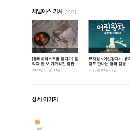
채널예스 기사
(14개)
읽다
즐기다
[플레이리스트를 듣다가] 음
뮤지컬 <어린왕자> - 뮤
악과 한 보 가까워진 출판
컬로 만나는 글의 감동
마케팅
2023년 05월 03일
2023년 03월 07일
상세 이미지