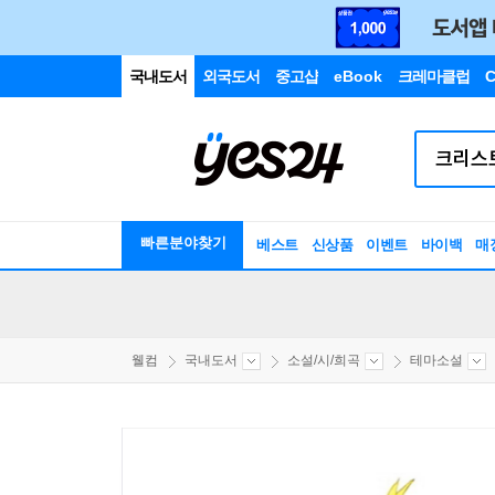
국내도서
외국도서
중고샵
eBook
크레마클럽
C
빠른분야찾기
베스트
신상품
이벤트
바이백
매
웰컴
국내도서
소설/시/희곡
테마소설