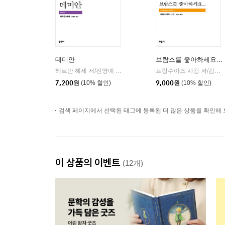
데미안
브람스를 좋아하세요...
헤르만 헤세 저/전영애 역
민음사
프랑수아즈 사강 저/김남주 역
|
7,200
원
(10% 할인)
9,000
원
(10% 할인)
검색 페이지에서 선택된 태그에 등록된 더 많은 상품을 확인해 
이 상품의 이벤트
(12개)