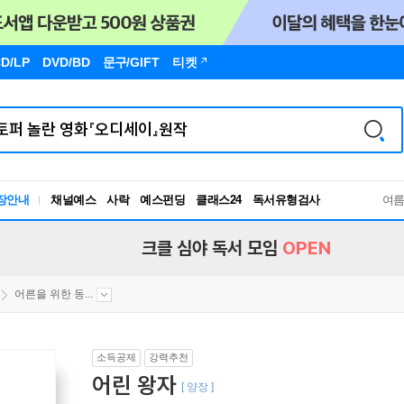
D/LP
DVD/BD
문구
/GIFT
티켓
장안내
채널예스
사락
예스펀딩
클래스24
독서유형검사
여
RBTI Lab
독서유형검사
크클 심야 독서 모임
OPEN
어른을 위한 동...
소득공제
강력추천
어린 왕자
[ 양장 ]