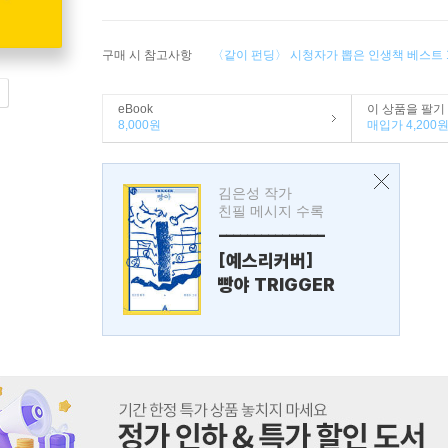
구매 시 참고사항
〈같이 펀딩〉 시청자가 뽑은 인생책 베스트 
eBook
이 상품을 팔기
8,000원
매입가 4,200
김은성 작가
친필 메시지 수록
---------------
[예스리커버]
빵야 TRIGGER