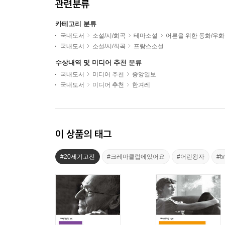
관련분류
카테고리 분류
국내도서
소설/시/희곡
테마소설
어른을 위한 동화/우화
국내도서
소설/시/희곡
프랑스소설
수상내역 및 미디어 추천 분류
국내도서
미디어 추천
중앙일보
국내도서
미디어 추천
한겨레
이 상품의 태그
#20세기고전
#크레마클럽에있어요
#어린왕자
#