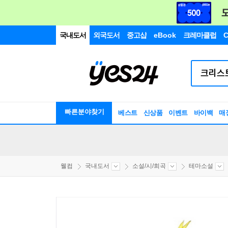
국내도서
외국도서
중고샵
eBook
크레마클럽
C
빠른분야찾기
베스트
신상품
이벤트
바이백
매
웰컴
국내도서
소설/시/희곡
테마소설