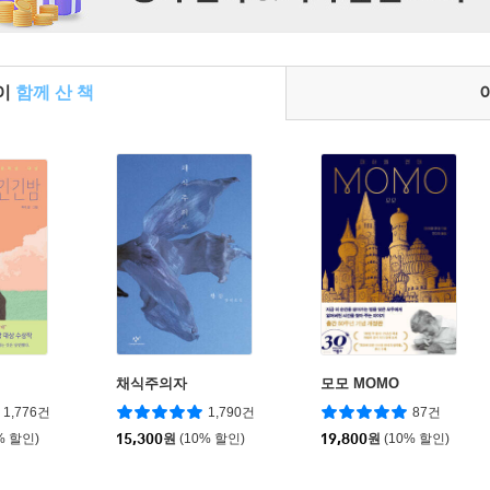
들이
함께 산 책
채식주의자
모모 MOMO
1,776건
1,790건
87건
% 할인)
15,300
원
(10% 할인)
19,800
원
(10% 할인)