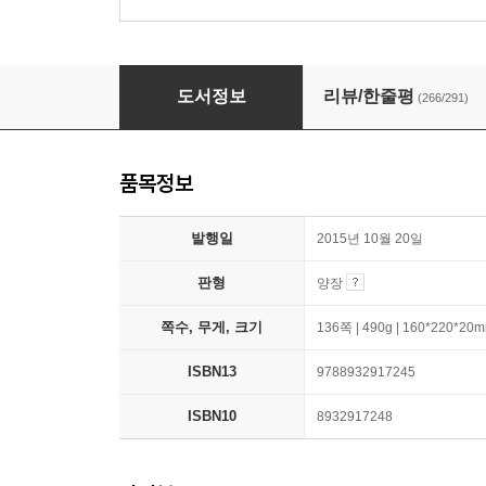
어린 왕자
도서정보
리뷰/한줄평
(266/291)
품목정보
발행일
2015년 10월 20일
판형
양장
쪽수, 무게, 크기
136쪽 | 490g | 160*220*20
ISBN13
9788932917245
ISBN10
8932917248