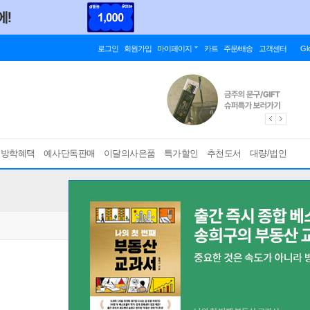
로그인
회원가입
마이페이지
카트
주문/배송
고객센터
Gl
름방학혜택
예사단독판매
이달의사은품
특가할인
추천도서
대량/법인