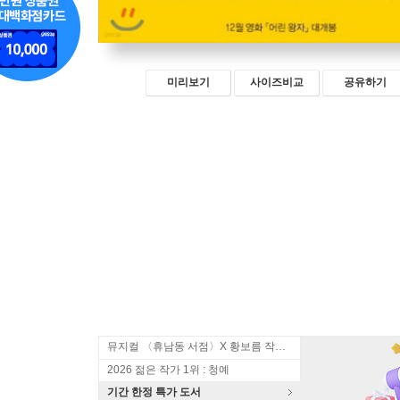
미리보기
사이즈비교
공유하기
뮤지컬 〈휴남동 서점〉X 황보름 작가 북토크
2026 젊은 작가 1위 : 청예
기간 한정 특가 도서