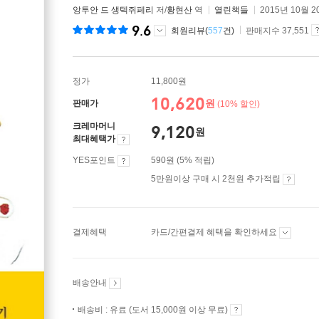
앙투안 드 생텍쥐페리
저/
황현산
역
열린책들
2015년 10월 2
9.6
회원리뷰(
557
건)
판매지수 37,551
정가
11,800원
10,620
원
판매가
(10% 할인)
크레마머니
9,120
원
최대혜택가
YES포인트
590원 (5% 적립)
5만원이상 구매 시 2천원 추가적립
결제혜택
카드/간편결제 혜택을 확인하세요
배송안내
배송비 : 유료 (도서 15,000원 이상 무료)