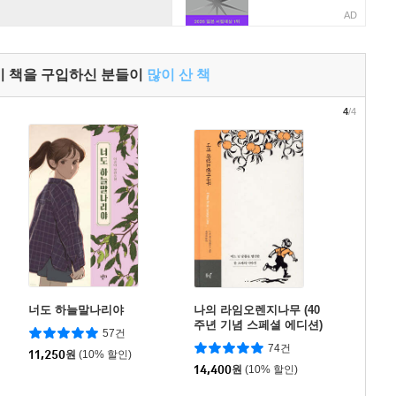
AD
이 책을 구입하신 분들이
많이 산 책
4
/4
너도 하늘말나리야
나의 라임오렌지나무 (40
주년 기념 스페셜 에디션)
57건
74건
11,250
원
(10% 할인)
14,400
원
(10% 할인)