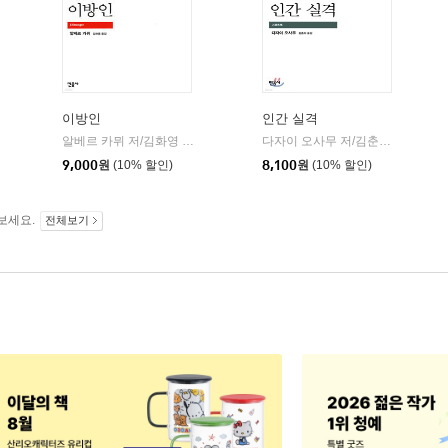
이방인
인간 실격
민음사
알베르 카뮈 저/김화영 역
민음사
다자이 오사무 저/김춘미 역
민음
|
|
|
9,000
원
(10% 할인)
8,100
원
(10% 할인)
보세요.
전체보기