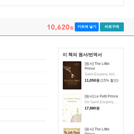
10,620
카트에 넣기
바로구매
원
이 책의 원서/번역서
[원서] The Little
Prince
Saint-Exupery, Antoine de/ Howard, Richard (TRN)/ Maguire, Gregory (FRW)
11,050
원
(15% 할인)
[원서] Le Petit Prince
De Saint-Exupery, Antoine
17,980
원
[원서] The Little
Prince