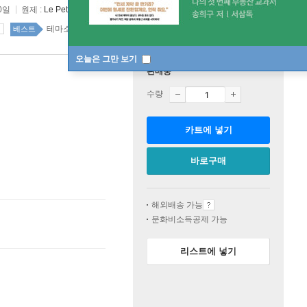
0일
원제 :
Le Petit Prince
테마소설 18위
소설/시/희곡 top20 2주
베스트
오늘은 그만 보기
판매중
수량
카트에 넣기
바로구매
해외배송 가능
문화비소득공제 가능
리스트에 넣기