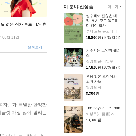
이 분야 신상품
더보기
실수해도 괜찮은 내
일, 루시 모드 몽고메
될 젊은 작가 투표 - 1위 청
리 영어 필사
루시 모드 몽고메리 저/이루리 편역
년 08월 21일
19,800
원
(10% 할인)
펼쳐보기
저주받은 고양이 펠리
스
김명철 글/최연주 그림
17,820
원
(10% 할인)
은혜 갚은 호랑이와
꼬마 사또
임영실 저
8,300
원
 왕자』가 특별한 한정판
The Boy on the Train
지금껏 가장 많이 팔리는
이성호(기쁨샘) 저
13,300
원