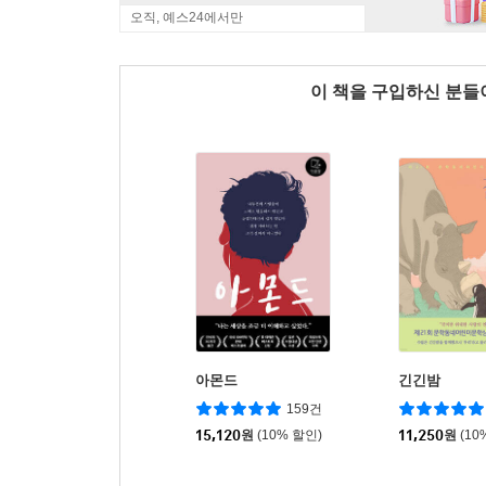
오직, 예스24에서만
이 책을 구입하신 분
아몬드
긴긴밤
159건
15,120
원
(10% 할인)
11,250
원
(10