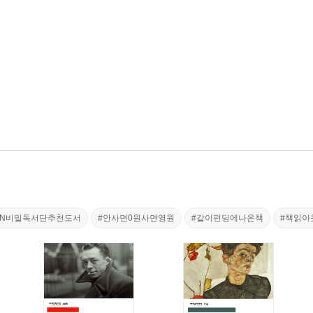
tvN비밀독서단추천도서
#안사면0원사면영원
#같이펀딩에나온책
#책읽아