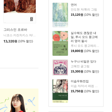
연어
안도현 저/휘리 그림
15,120
원
(10% 할인)
그리스인 조르바
실수해도 괜찮은 내
사
니코스 카잔차키스 저/이윤기 역
열린책들
|
일, 루시 모드 몽고메
리 영어 필사
13,320
원
(10% 할인)
루시 모드 몽고메리 저/이루리 편역
19,800
원
(10% 할인)
누구나 비밀은 있다
고혜진 글그림
15,300
원
(10% 할인)
이솝우화전집
이솝 저/아서 래컴 외 그림/박문재 역
15,750
원
(10% 할인)