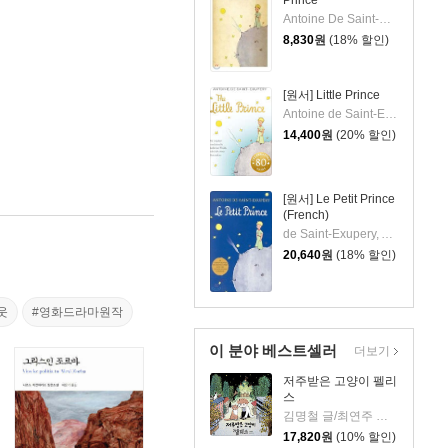
Antoine De Saint-Exupery
8,830
원
(18% 할인)
[원서] Little Prince
Antoine de Saint-Exupery
14,400
원
(20% 할인)
[원서] Le Petit Prince
(French)
de Saint-Exupery, Antoine
20,640
원
(18% 할인)
웃
#영화드라마원작
이 분야 베스트셀러
더보기
저주받은 고양이 펠리
스
김명철 글/최연주 그림
17,820
원
(10% 할인)