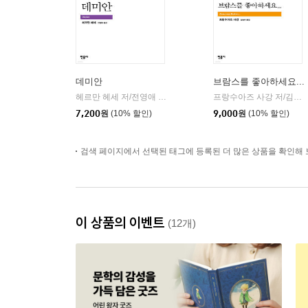
데미안
브람스를 좋아하세요...
헤르만 헤세 저/전영애 역
민음사
프랑수아즈 사강 저/김남주 역
|
7,200
원
(10% 할인)
9,000
원
(10% 할인)
검색 페이지에서 선택된 태그에 등록된 더 많은 상품을 확인해 
이 상품의 이벤트
(12개)