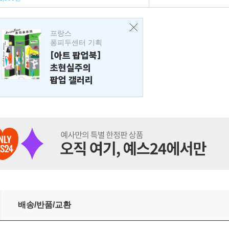
프랑스
퐁피두센터 기획
[아트 팝업북]
초현실주의
팝업 갤러리
배송/반품/교환