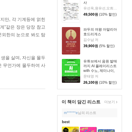
사
유선옥,원유선,오희숙 저
49,500
원
(10% 할인)
지만, 각 기계등에 얽힌
게"같은 장은 당장 참고
파두의 여왕 아말리아
문외한의 눈으로 봐도 탐
호드리게스
김수남 저
39,900
원
(5% 할인)
생을 살며, 자신을 몰두
유튜브에서 음원 발매
은 무언가에 몰두하여 사
까지 AI 플레이리스트
with 수노, 제미나이,
리퍼, 캔바, 캡컷, 스포
문태영 저
티파이
26,100
원
(10% 할인)
이 책이 담긴
리스트
더보기
m******e
님의 리스트
best