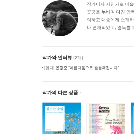
작가이자 사진가로 미술,
케이블 없인 소리가 나지 않는다
곳곳을 누비며 다진 안목
국산 하이엔드 오디오, 그 불운한 황제를 위하여
의하고 대중에게 소개하는
순수 오디오의 종말은 다가오는가?
나 연재되었고, 열독률 1
3. 하이엔드 오디오의 세계
현대 하이엔드 오디오의 출발, 마크 레빈슨
관록의 거봉, 매킨토시
작가와 인터뷰
(2개)
현대 미국 하이엔드 스피커의 이단아, 아발론
사라지지 않는 전설, 탄노이
[읽다]
윤광준 “아름다움으로 촘촘해집시다”
앰프 설계의 천재 넬슨 패스가 만드는 패스
세상에서 가장 아름다운 스피커, 소누스 파베르
스코틀랜드인의 반듯함과 린
작가의 다른 상품
순백의 아름다움, 골드문트의 세계
아날로그의 화신, 윌슨 베네시
이탈리아의 패션 앰프, 패토스