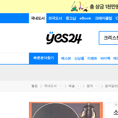
국내도서
외국도서
중고샵
eBook
크레마클럽
C
빠른분야찾기
베스트
신상품
이벤트
바이백
매
웰컴
국내도서
예술
음악
음악일반
소