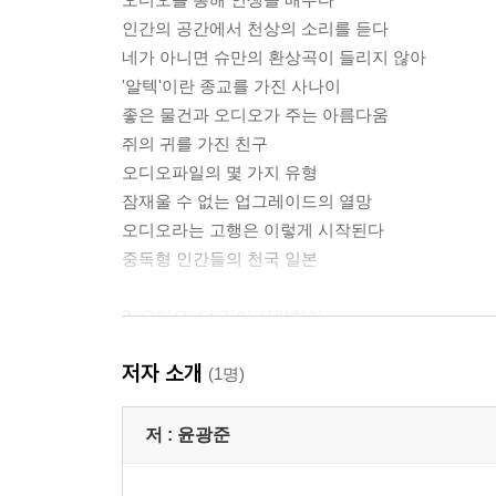
인간의 공간에서 천상의 소리를 듣다
네가 아니면 슈만의 환상곡이 들리지 않아
'알텍'이란 종교를 가진 사나이
좋은 물건과 오디오가 주는 아름다움
쥐의 귀를 가진 친구
오디오파일의 몇 가지 유형
잠재울 수 없는 업그레이드의 열망
오디오라는 고행은 이렇게 시작된다
중독형 인간들의 천국 일본
2. 오디오, 더 깊이 사랑하기
지금 오디오를 시작하려는 사람들에게
저자 소개
CD플레이어의 진실
(1명)
스피커는 오디오의 알파와 오메가
듬직한 남성의 풍모 앰프의 세계
저 :
윤광준
아날로그 사운드는 영원하다
오디오의 작은 우주 카트리지