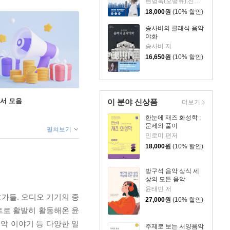
현병욱(오땡큐),신수진 공저
18,000
원
(10% 할인)
송사비의 클래식 음악
야화
송사비 저
16,650
원
(10% 할인)
도서 모음
이 분야 신상품
더보기
한눈에 재즈 화성학 :
문제와 풀이
펼쳐보기
민로미 편저
18,000
원
(10% 할인)
방구석 음악 상식 세
상의 모든 음악
윤태민 저
가들. 오디오 기기의 중
27,000
원
(10% 할인)
트로 활발히 활동해온 윤
악 이야기 등 다양한 일
주제로 보는 서양음악