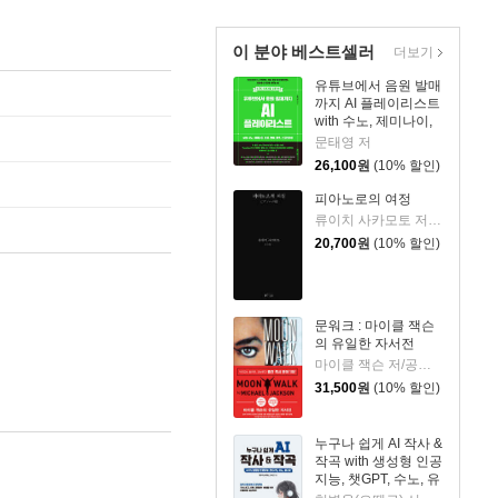
이 분야 베스트셀러
더보기
유튜브에서 음원 발매
까지 AI 플레이리스트
with 수노, 제미나이,
리퍼, 캔바, 캡컷, 스포
문태영 저
티파이
26,100
원
(10% 할인)
피아노로의 여정
류이치 사카모토 저/황국영 역
20,700
원
(10% 할인)
문워크 : 마이클 잭슨
의 유일한 자서전
마이클 잭슨 저/공경희 역
31,500
원
(10% 할인)
누구나 쉽게 AI 작사 &
작곡 with 생성형 인공
지능, 챗GPT, 수노, 유
디오