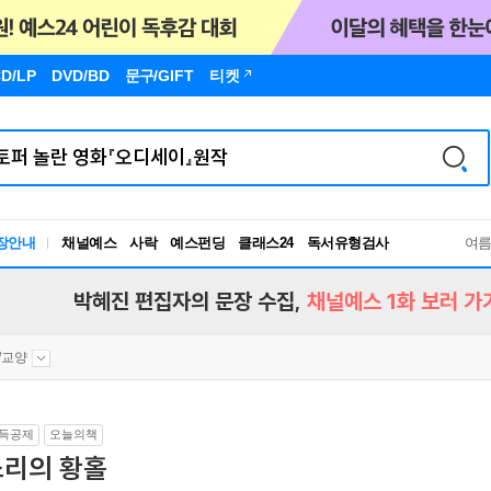
D/LP
DVD/BD
문구
/GIFT
티켓
장안내
채널예스
사락
예스펀딩
클래스24
독서유형검사
여
RBTI Lab
독서유형검사
박혜진 편집자의 문장 수집,
채널예스 1화 보러 가
/교양
득공제
오늘의책
소리의 황홀