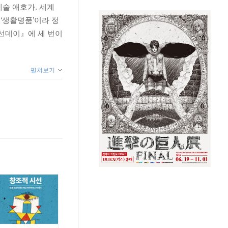
예술 애호가. 세계
‘생활명품’이라 정
앙선데이』에 세 번이
펼쳐보기