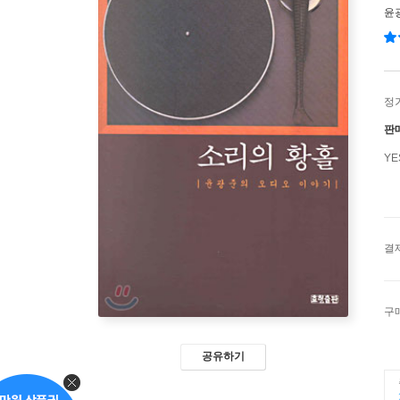
윤
정
판
Y
결
구
공유하기