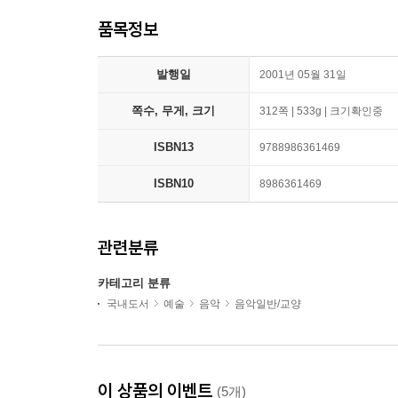
품목정보
발행일
2001년 05월 31일
쪽수, 무게, 크기
312쪽 | 533g | 크기확인중
ISBN13
9788986361469
ISBN10
8986361469
관련분류
카테고리 분류
국내도서
예술
음악
음악일반/교양
이 상품의 이벤트
(5개)