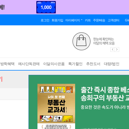
로그인
회원가입
마이페이지
카트
주문/배송
고객센터
Gl
름방학혜택
예사단독판매
이달의사은품
특가할인
추천도서
대량/법인
기