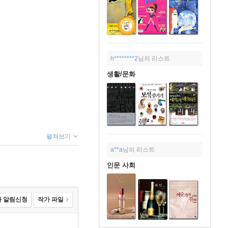
h********2
님의 리스트
생활/문화
펼쳐보기
a**a
님의 리스트
인문 사회
 알림신청
작가 파일