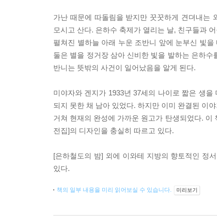
가난 때문에 따돌림을 받지만 꿋꿋하게 견뎌내는 
모시고 산다. 은하수 축제가 열리는 날, 친구들과 
펼쳐진 별하늘 아래 누운 조반니 앞에 눈부신 빛을
둘은 별을 정거장 삼아 신비한 빛을 발하는 은하수
반니는 뜻밖의 사건이 일어났음을 알게 된다.
미야자와 겐지가 1933년 37세의 나이로 짧은 생을
되지 못한 채 남아 있었다. 하지만 이미 완결된 이
거쳐 현재의 완성에 가까운 원고가 탄생되었다. 이 책
전집]의 디자인을 충실히 따르고 있다.
[은하철도의 밤] 외에 이와테 지방의 향토적인 정서
있다.
책의 일부 내용을 미리 읽어보실 수 있습니다.
미리보기