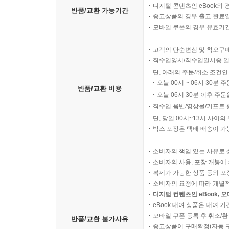
디지털 콘텐츠인 eBook의 
반품/교환 가능기간
중고상품의 경우 출고 완료일
모바일 쿠폰의 경우 유효기간(
고객의 단순변심 및 착오구
직수입양서/직수입일서중 일
단, 아래의 주문/취소 조건인
오늘 00시 ~ 06시 30분 
반품/교환 비용
오늘 06시 30분 이후 주문
직수입 음반/영상물/기프트 
단, 당일 00시~13시 사이
박스 포장은 택배 배송이 가
소비자의 책임 있는 사유로 
소비자의 사용, 포장 개봉에 
복제가 가능한 상품 등의 포장을 
소비자의 요청에 따라 개별
디지털 컨텐츠인 eBook, 
eBook 대여 상품은 대여 기
모바일 쿠폰 등록 후 취소/환
반품/교환 불가사유
중고상품이 구매확정(자동 