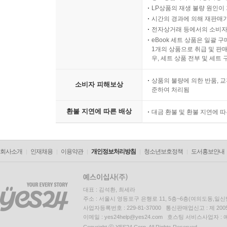
LP상품의 재생 불량 원인이 기
시간의 경과에 의해 재판매가
전자상거래 등에서의 소비자
eBook 세트 상품은 일괄 
1개의 상품으로 취급 및 판매
우, 세트 상품 전부 및 세트
상품의 불량에 의한 반품, 교
소비자 피해보상
준하여 처리됨
환불 지연에 따른 배상
대금 환불 및 환불 지연에 
회사소개
인재채용
이용약관
개인정보처리방침
청소년보호정책
도서홍보안내
대표 : 김석환, 최세라
주소 : 서울시 영등포구 은행로 11, 5층~6층(여의도동,일신
사업자등록번호 : 229-81-37000 통신판매업신고 : 제 200
이메일 : yes24help@yes24.com 호스팅 서비스사업자 :