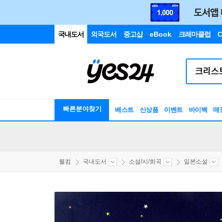
국내도서
외국도서
중고샵
eBook
크레마클럽
C
빠른분야찾기
베스트
신상품
이벤트
바이백
매
웰컴
국내도서
소설/시/희곡
일본소설