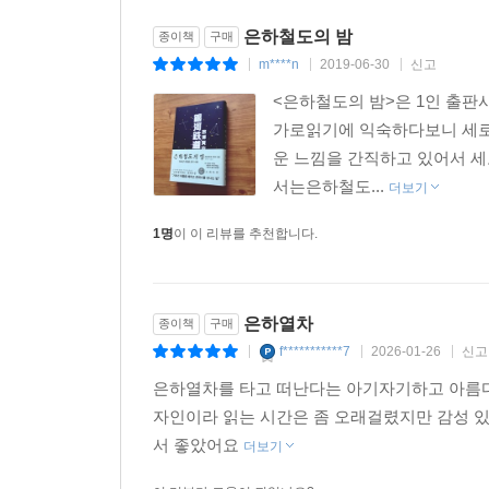
은하철도의 밤
종이책
구매
m****n
2019-06-30
신고
|
|
|
<은하철도의 밤>은 1인 출판
가로읽기에 익숙하다보니 세로
운 느낌을 간직하고 있어서 
서는은하철도...
더보기
1명
이 이 리뷰를 추천합니다.
은하열차
종이책
구매
f***********7
2026-01-26
신고
|
|
|
은하열차를 타고 떠난다는 아기자기하고 아름다
자인이라 읽는 시간은 좀 오래걸렸지만 감성 
서 좋았어요
더보기