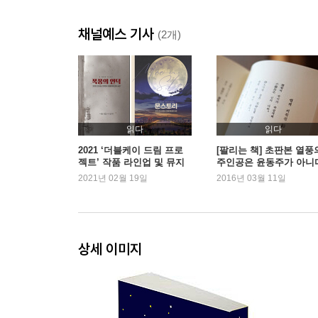
채널예스 기사
(2개)
읽다
읽다
2021 ‘더블케이 드림 프로
[팔리는 책] 초판본 열풍
젝트’ 작품 라인업 및 뮤지
주인공은 윤동주가 아니
컬 <문스토리> 캐스팅 공
2021년 02월 19일
2016년 03월 11일
개!
상세 이미지