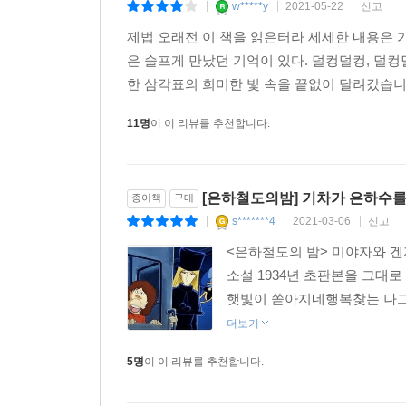
w*****y
2021-05-22
신고
|
|
|
제법 오래전 이 책을 읽은터라 세세한 내용은
은 슬프게 만났던 기억이 있다. 덜컹덜컹, 덜컹
한 삼각표의 희미한 빛 속을 끝없이 달려갔습니다.
11명
이 이 리뷰를 추천합니다.
[은하철도의밤] 기차가 은하수를
종이책
구매
s*******4
2021-03-06
신고
|
|
|
<은하철도의 밤> 미야자와 겐지 
소설 1934년 초판본을 그
햇빛이 쏟아지네행복찾는 나그
더보기
5명
이 이 리뷰를 추천합니다.