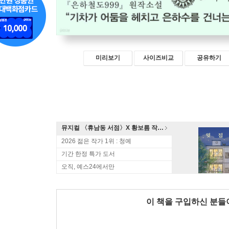
미리보기
사이즈비교
공유하기
뮤지컬 〈휴남동 서점〉X 황보름 작가 북토크
2026 젊은 작가 1위 : 청예
기간 한정 특가 도서
오직, 예스24에서만
이 책을 구입하신 분