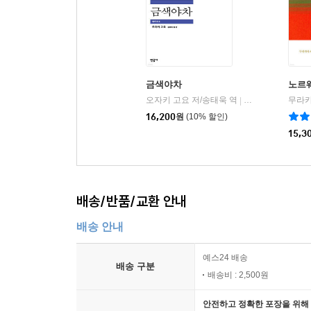
금색야차
노르
오자키 고요 저/송태욱 역
민음사
|
16,200
원
(10% 할인)
15,3
배송/반품/교환 안내
배송 안내
예스24 배송
배송 구분
배송비 : 2,500원
안전하고 정확한 포장을 위해 