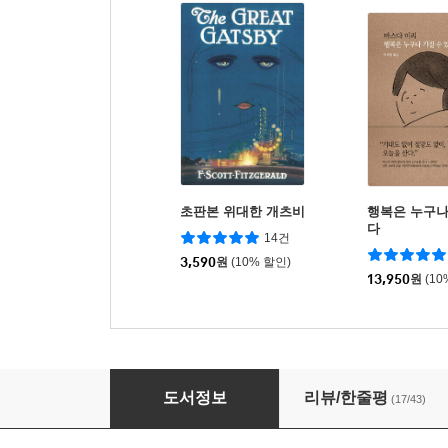
초판본 위대한 개츠비
행복은 누구나
다
14건
3,590
원
(10% 할인)
13,950
원
(10
은하철도의 밤 (한국어판)
도서정보
리뷰/한줄평
(17/43)