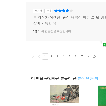
종이책
구매
두 아이가 여행한, ★이 빼곡이 박힌 그 날 밤
상이 가득한 책
1명
이 이 한줄평을 추천합니다.
1
2
3
4
5
6
7
이 책을 구입하신 분들이 산
분야 연관 책