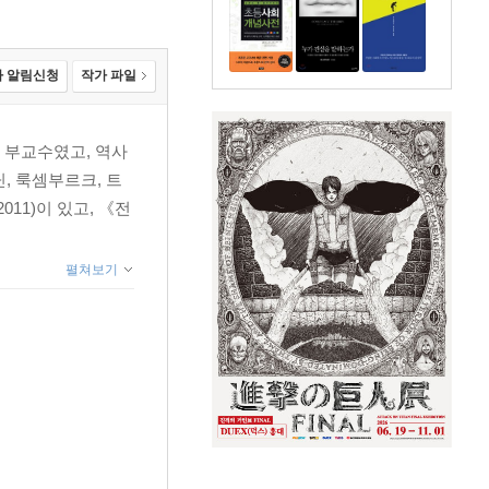
 알림신청
작가 파일
 부교수였고, 역사
, 룩셈부르크, 트
011)이 있고, 《전
펼쳐보기