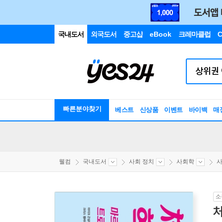
국내도서
외국도서
중고샵
eBook
크레마클럽
C
빠른분야찾기
베스트
신상품
이벤트
바이백
매
웰컴
국내도서
사회 정치
사회학
사
소