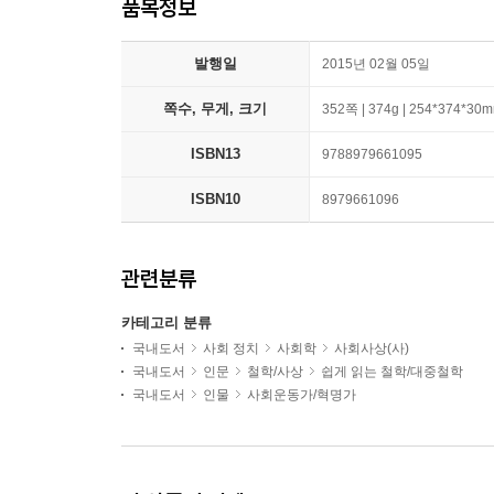
품목정보
발행일
2015년 02월 05일
쪽수, 무게, 크기
352쪽 | 374g | 254*374*30
ISBN13
9788979661095
ISBN10
8979661096
관련분류
카테고리 분류
국내도서
사회 정치
사회학
사회사상(사)
국내도서
인문
철학/사상
쉽게 읽는 철학/대중철학
국내도서
인물
사회운동가/혁명가