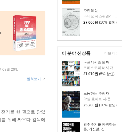
주인의 눈
마테오 파스퀴넬리 저/김상민 역/이광석 해제
27,000
원
(10% 할인)
이 분야 신상품
더보기
나르시시즘 문화
크리스토퍼 래시 저/김태희 역
년 08월 20일
27,070
원
(5% 할인)
펼쳐보기
노동하는 주권자
악셀 호네트 저/문성훈,이지선,이행남 역
25,200
원
(10% 할인)
 전기를 한 권으로 담았
리를 위해 싸우다 감옥에
민주주의를 파괴하는
돈, 거짓말, 신