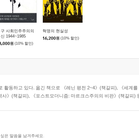
서구 사회민주주의의
혁명의 현실성
신 1944~1985
16,200
원
(10% 할인)
8,000
원
(10% 할인)
동하고 있다. 옮긴 책으로 《레닌 평전 2~4》(책갈피), 《세계를 뒤
역사》(책갈피), 《포스트모더니즘: 마르크스주의의 비판》(책갈피) 등
 싶은 말씀을 남겨주세요.