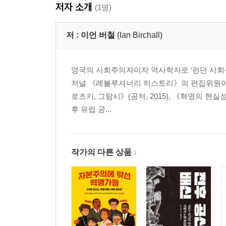
저자 소개
(1명)
저 :
이언 버철
(Ian Birchall)
영국의 사회주의자이자 역사학자로 ‘런던 사회
저널 《레볼루셔너리 히스토리》의 편집위원이었다
로츠키, 그람시》(공저, 2015), 《혁명의 현실성
후 유럽 공...
작가의 다른 상품