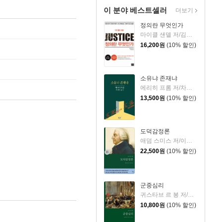
이 분야 베스트셀러
더보기
정의란 무엇인가
마이클 샌델 저/김선욱 감수/김명철 역
16,200
원
(10% 할인)
소유냐 존재냐
에리히 프롬 저/차경아 역
13,500
원
(10% 할인)
도덕감정론
애덤 스미스 저/이종인 역
22,500
원
(10% 할인)
군중심리
귀스타브 르 봉 저/강주헌 역
10,800
원
(10% 할인)