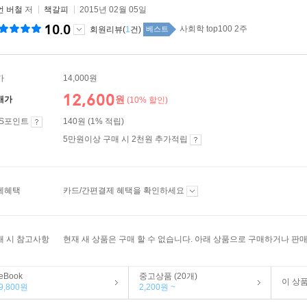
언 버철
저
책갈피
2015년 02월 05일
10.0
사회학 top100 2주
회원리뷰(
1
건)
베스트
가
14,000원
12,600
원
매가
(10% 할인)
ES포인트
140원 (1% 적립)
5만원이상 구매 시 2천원 추가적립
제혜택
카드/간편결제 혜택을 확인하세요
매 시 참고사항
현재 새 상품은 구매 할 수 없습니다. 아래 상품으로 구매하거나 판매
eBook
중고상품 (20개)
이 상
9,800원
2,200원 ~