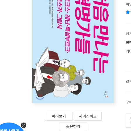
이
정
판
Y
결
구
미리보기
사이즈비교
공유하기