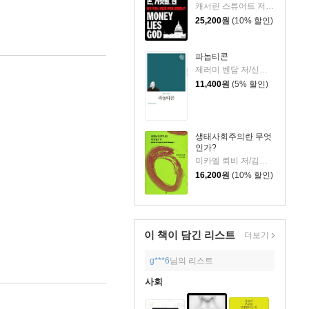
캐서린 스튜어트 저/안효상 역
25,200
원
(10% 할인)
파놉티콘
제러미 벤담 저/신건수 역
11,400
원
(5% 할인)
생태사회주의란 무엇
인가?
미카엘 뢰비 저/김덕민 역
16,200
원
(10% 할인)
이 책이 담긴
리스트
더보기
g***6
님의 리스트
사회