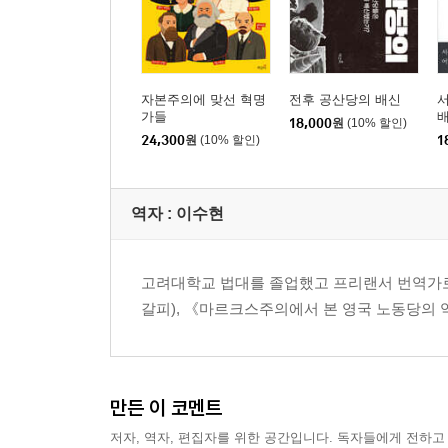
자본주의에 맞선 혁명
전후 공산당의 배신
가들
배
18,000
원
(10% 할인)
24,300
원
(10% 할인)
1
역자 : 이수현
고려대학교 법대를 졸업했고 프리랜서 번역가로 활
갈피), 《마르크스주의에서 본 영국 노동당의 
만든 이 코멘트
저자, 역자, 편집자를 위한 공간입니다. 독자들에게 전하고