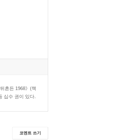
흔든 1968》(책
 십수 권이 있다.
코멘트 쓰기