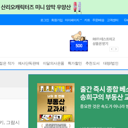
로그인
회원가입
마이페이지
카트
주문/배송
고객센터
Gl
젊은 작가
예사단독판매
이달의사은품
특가할인
추천도서
대량/법인
키, 그람시