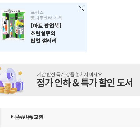
프랑스
퐁피두센터 기획
[아트 팝업북]
초현실주의
팝업 갤러리
배송/반품/교환