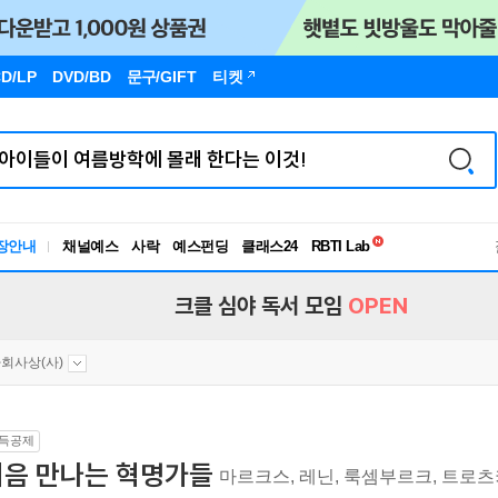
D/LP
DVD/BD
문구
/GIFT
티켓
독서유형검사
장안내
채널예스
사락
예스펀딩
클래스24
RBTI Lab
독서유형검사
크클 심야 독서 모임
OPEN
회사상(사)
득공제
처음 만나는 혁명가들
마르크스, 레닌, 룩셈부르크, 트로츠