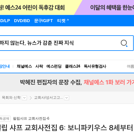
D/LP
DVD/BD
문구
/GIFT
티켓
장안내
채널예스
사락
예스펀딩
클래스24
독서유형검사
여
RBTI Lab
독서유형검사
박혜진 편집자의 문장 수집,
채널예스 1화 보러 가
목회와 신학
교회사/성서고고...
필립샤프 교회사전집-6
득공제
립 샤프 교회사전집 6: 보니파키우스 8세부