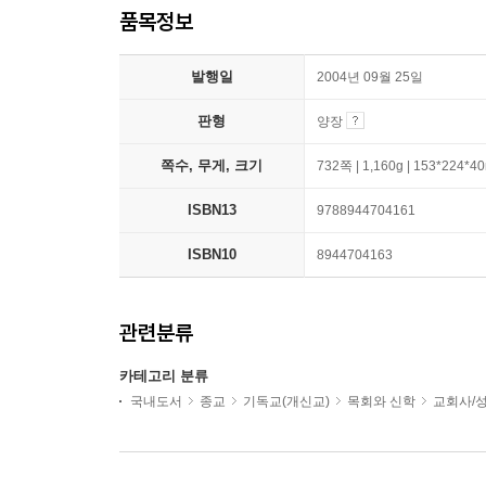
품목정보
발행일
2004년 09월 25일
판형
양장
쪽수, 무게, 크기
732쪽 | 1,160g | 153*224*
ISBN13
9788944704161
ISBN10
8944704163
관련분류
카테고리 분류
국내도서
종교
기독교(개신교)
목회와 신학
교회사/