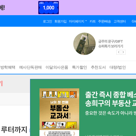
로그인
회원가입
마이페이지
카트
주문/배송
고객센터
Gl
름방학혜택
예사단독판매
이달의사은품
특가할인
추천도서
대량/법인
기
터 루터까지
[ 양장 ]