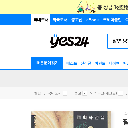
국내도서
외국도서
중고샵
eBook
크레마클럽
C
빠른분야찾기
베스트
신상품
이벤트
바이백
매
웰컴
국내도서
종교
기독교(개신교)
소
필