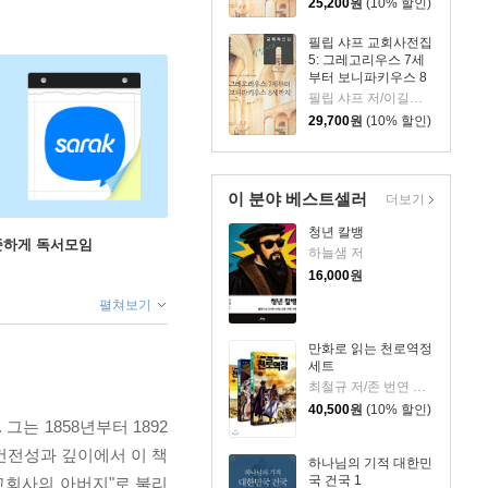
25,200
원
(10% 할인)
필립 샤프 교회사전집
5: 그레고리우스 7세
부터 보니파키우스 8
세까지
필립 샤프 저/이길상 역
29,700
원
(10% 할인)
이 분야 베스트셀러
더보기
청년 칼뱅
꾸준하게 독서모임
하늘샘 저
16,000
원
펼쳐보기
만화로 읽는 천로역정
세트
최철규 저/존 번연 원작
40,500
원
(10% 할인)
 1858년부터 1892
건전성과 깊이에서 이 책
하나님의 기적 대한민
국 건국 1
교회사의 아버지"로 불리