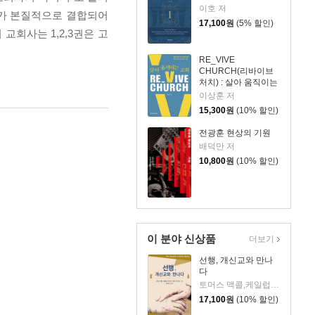
이호 저
소가 본질적으로 결합되어
17,100
원
(5% 할인)
교회사는 1,2,3권은 고
RE_VIVE
CHURCH(리바이브
처치) : 살아 움직이는
교회
이상훈 저
15,300
원
(10% 할인)
전광훈 현상의 기원
배덕만 저
10,800
원
(10% 할인)
이 분야 신상품
더보기
선행, 개신교와 만나
다
토머스 맥콜,케일럽 프리드먼,매트 프리드먼 저/류재성 역
17,100
원
(10% 할인)