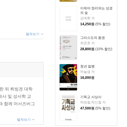
이제야 정리되는 성경
의 숲
김예환 저
14,250
원
(5% 할인)
펼쳐보기
그리스도의 왕권
최준호 저
28,800
원
(10% 할인)
청년 칼뱅
하늘샘 저
16,000
원
한 뒤 튀빙겐 대학
회사 및 성서학 교
기독교 사상사
탁영철,탁신철 저
과 함께 머서즈버그
47,500
원
(5% 할인)
펼쳐보기