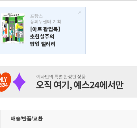
프랑스
퐁피두센터 기획
[아트 팝업북]
초현실주의
팝업 갤러리
 루터까지
배송/반품/교환