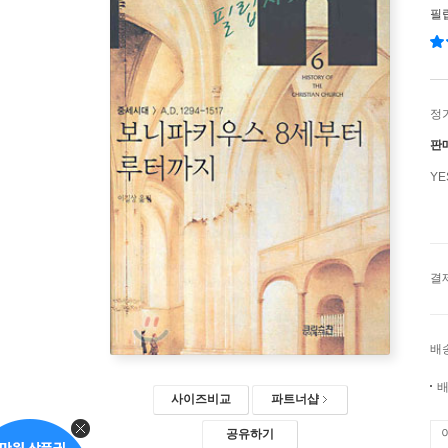
필
정
판
Y
결
배
배
사이즈비교
파트너샵
공유하기