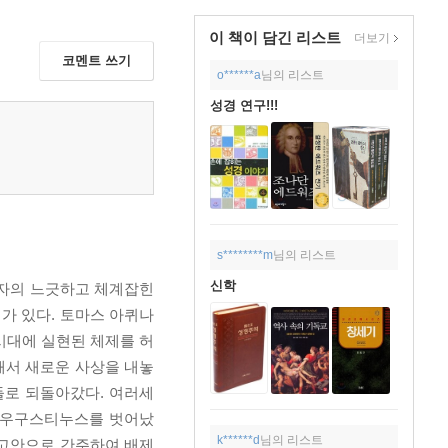
이 책이 담긴
리스트
더보기
코멘트 쓰기
o******a
님의 리스트
성경 연구!!!
s********m
님의 리스트
신학
후자의 느긋하고 체계잡힌
가 있다. 토마스 아퀴나
시대에 실현된 체제를 허
해서 새로운 사상을 내놓
들로 되돌아갔다. 여러세
 아우구스티누스를 벗어났
k******d
님의 리스트
 고안으로 간주하여 배제