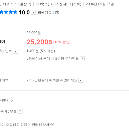
립 샤프
저 /
이길상
역
CH북스(크리스천다이제스트)
2004년 09월 25일
10.0
회원리뷰(
1
건)
가
28,000원
25,200
원
매가
(10% 할인)
ES포인트
1,400원 (5% 적립)
5만원이상 구매 시 2천원 추가적립
제혜택
카드/간편결제 혜택을 확인하세요
송안내
송비 : 무료
이미 소장하고 있다면 판매해 보세요!