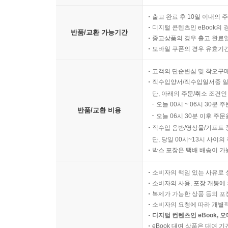
2.10.3 공개 서버 보안
출고 완료 후 10일 이내의 
2.10.4 전자거래 및 핀테크 보안
디지털 콘텐츠인 eBook의 
반품/교환 가능기간
중고상품의 경우 출고 완료일
2.10.5 정보전송 보안
모바일 쿠폰의 경우 유효기간(
2.10.6 업무용 단말기기 보안
2.10.7 보조저장매체 관리
고객의 단순변심 및 착오구
2.10.8 패치관리
직수입양서/직수입일서중 일
2.10.9 악성코드 통제
단, 아래의 주문/취소 조건인
오늘 00시 ~ 06시 30분 
__나. 사례 연구
반품/교환 비용
오늘 06시 30분 이후 주문
2.11 사고 예방 및 대응
직수입 음반/영상물/기프트 
__가. 인증 분야 및 항목 설명
단, 당일 00시~13시 사이
2.11.1 사고 예방 및 대응체계 구축
박스 포장은 택배 배송이 가
2.11.2 취약점 점검 및 조치
2.11.3 이상행위 분석 및 모니터링
소비자의 책임 있는 사유로 
소비자의 사용, 포장 개봉에 
2.11.4 사고 대응 훈련 및 개선
복제가 가능한 상품 등의 포장을 
2.11.5 사고 대응 및 복구
소비자의 요청에 따라 개별
__나. 사례 연구
디지털 컨텐츠인 eBook, 
2.12 재해복구
eBook 대여 상품은 대여 기