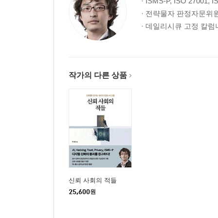
· ISMS-P, ISO 2700
1.1.3 조직 구성
· 전략물자 판정자문위
1.1.4 범위 설정
· 데일리시큐 고정 칼
1.1.5 정책 수립
1.1.6 자원 할당
__나. 사례 연구
1.2 위험관리
작가의 다른 상품
__가. 인증 분야 및 항목 설명
1.2.1 정보자산 식별
1.2.2 현황 및 흐름분석
1.2.3 위험평가
1.2.4 보호대책 선정
__나. 사례 연구
1.3 관리체계 운영
__가. 인증 분야 및 항목 설명
신뢰 사회의 적들
1.3.1 보호대책 구현
25,600
원
1.3.2 보호대책 공유
1.3.3 운영현황 관리