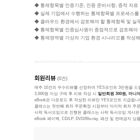
◆ 통제항목별 인증기준, 인증 준비사항, 증적 자료
2.2.3 보안 서약
◆ 실제 기업에서 수행하는 통제항목별 프로세스를 
2.2.4 인식제고 및 교육훈련
◆ 클라우드 환경에서 검토해야 할 통제항목 및 실
2.2.5 퇴직 및 직무 변경 관리
◆ 통제항목별 인증심사원이 중점적으로 검토해야 
2.2.6 보안 위반 시 조치
◆ 통제영역별 가상의 기업 환경 시나리오를 작성해 
__나. 사례 연구
2.3 외부자 보안
__가. 인증 분야 및 항목 설명
◈ 이 책의 대상 독자 ◈
2.3.1 외부자 현황 관리
2.3.2 외부자 계약 시 보안
회원리뷰
정보보호를 공부하거나 ISMS-P를 공부하고 있
(0건)
2.3.3 외부자 보안 이행 관리
추천한다.
매주 10건의 우수리뷰를 선정하여 YES포인트 3만원을 드
2.3.4 외부자 계약 변경 및 만료 시 보안
3,000원 이상 구매 후 리뷰 작성 시
일반회원 300원, 마니아
또한 정보보호최고책임자, 개인정보보호책임자 등 
__나. 사례 연구
eBook은 다운로드 후 작성한 리뷰만 YES포인트 지급됩니
환경에서의 ISMS-P 인증 실무지식을 쌓고 싶은 I
2.4 물리보안
클래스는 첫번째 회차 주문확정 시점부터 마지막 회차 주문
사락 독서모임으로 진행된 클래스는 사락 독서모임 게시판
__가. 인증 분야 및 항목 설명
◆ 조직을 체계적으로 관리해야 하는 정보보호최고책임
eBook 페이백, CD/LP, DVD/Blu-ray, 패션 및 판매금
2.4.1 보호구역 지정
◆ ISMS-P 인증심사원 자격증 시험을 공부하고 있
2.4.2 출입통제
◆ 정보보호 및 개인정보보호 관리체계 기초를 공부
2.4.3 정보시스템 보호