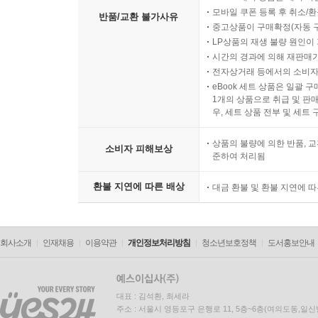
모바일 쿠폰 등록 후 취소/환
__가. 인증 분야 및 항목 설명
반품/교환 불가사유
중고상품이 구매확정(자동 
2.12.1 재해, 재난 대비 안전조치
LP상품의 재생 불량 원인이 기
2.12.2 재해복구 시험 및 개선
시간의 경과에 의해 재판매가
__나. 사례 연구
전자상거래 등에서의 소비자
3. 개인정보 처리단계별 요구사항
eBook 세트 상품은 일괄 
1개의 상품으로 취급 및 판매
3.1 개인정보 수집 시 보호조치
우, 세트 상품 전부 및 세트
__가. 인증 분야 및 항목 설명
3.1.1 개인정보 수집·이용
상품의 불량에 의한 반품, 교
소비자 피해보상
준하여 처리됨
3.1.2 개인정보 수집 제한
3.1.3 주민등록번호 처리 제한
환불 지연에 따른 배상
대금 환불 및 환불 지연에 
3.1.4 민감정보 및 고유식별정보의 처리 제한
3.1.5 개인정보 간접수집
3.1.6 영상정보처리기기 설치·운영
회사소개
인재채용
이용약관
개인정보처리방침
청소년보호정책
도서홍보안내
3.1.7 마케팅 목적의 개인정보 수집·이용
__나. 사례 연구
3.2 개인정보 보유 및 이용 시 보호조치
대표 : 김석환, 최세라
__가. 인증 분야 및 항목 설명
주소 : 서울시 영등포구 은행로 11, 5층~6층(여의도동,일신