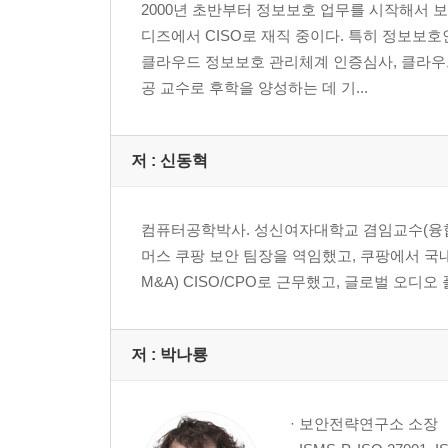
2000년 초반부터 정보보호 업무를 시작해서 
5. 위험분석 및 평가
디즈에서 CISO로 재직 중이다. 특히 정보보
5.1 Risk-Based Approach Risk Assessment
클라우드 정보보호 관리체계 인증심사, 클라우
5.2 Asset-Based Approach Risk Assessment
공 교수로 후학을 양성하는 데 기...
__가. 자산 식별 및 중요도 산정
__나. 위협 식별 및 중요도 평가
__다. 위험평가
저 :
신동혁
__라. 보호대책 수립
6. 정보보호 감사
7. 정보보호 및 개인정보보호 관리체계 운영명세서
컴퓨터공학박사. 성신여자대학교 겸임교수(융합보안공
머스 쿠팡 보안 팀장을 역임했고, 쿠팡에서 국
M&A) CISO/CPO로 근무했고, 글로벌 오디오 
3장. ISMS-P 인증심사 기준 및 심사방법
1. 관리체계 수립 및 운영
1.1 관리체계 기반 마련
저 :
박나룡
__가. 인증 분야 및 항목 설명
1.1.1 경영진의 참여
· 보안전략연구소 소장
1.1.2 최고책임자의 지정