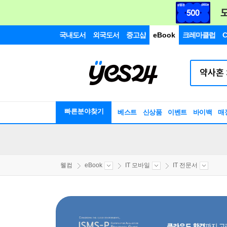
국내도서
외국도서
중고샵
eBook
크레마클럽
C
빠른분야찾기
베스트
신상품
이벤트
바이백
매
웰컴
eBook
IT 모바일
IT 전문서