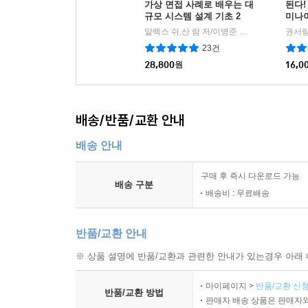
2.8.4 시험 데이터 보안
가상 면접 사례로 배우는 대
된다!
규모 시스템 설계 기초 2
미나
2.8.5 소스 프로그램 관리
알렉스 쉬,산 람 저/이병준 역
인사이트(insigh
권서림
|
2.8.6 운영환경 이관
23건
__나. 사례 연구
28,800
원
16,0
2.9 시스템 및 서비스 운영관리
__가. 인증 분야 및 항목 설명
2.9.1 변경관리
배송/반품/교환 안내
2.9.2 성능 및 장애관리
배송 안내
2.9.3 백업 및 복구관리
2.9.4 로그 및 접속기록 관리
구매 후 즉시 다운로드 가능
2.9.5 로그 및 접속기록 점검
배송 구분
배송비 : 무료배송
2.9.6 시간 동기화
2.9.7 정보자산의 재사용 및 폐기
반품/교환 안내
__나. 사례 연구
2.10 시스템 및 서비스 보안관리
※ 상품 설명에 반품/교환과 관련한 안내가 있는경우 아래 
__가. 인증 분야 및 항목 설명
마이페이지 >
반품/교환 신청
2.10.1 보안 시스템 운영
반품/교환 방법
판매자 배송 상품은 판매자와
2.10.2 클라우드 보안