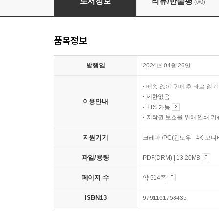
도서정보
리뷰/한줄평
(0/0)
품목정보
발행일
2024년 04월 26일
배송 없이 구매 후 바로 읽
제한없음
이용안내
TTS 가능
저작권 보호를 위해 인쇄 기
지원기기
크레마 /PC(윈도우 - 4K 모
파일/용량
PDF(DRM) | 13.20MB
페이지 수
약 514쪽
ISBN13
9791161758435