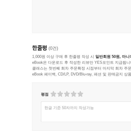
◆ 대기업, 중소기업, 스타트업 정보보호 담당자로 
2.4.4 보호설비 운영
◆ 정보보호 및 개인정보보호 관리체계 실무 지식을
2.4.5 보호구역 내 작업
◆ 인증결함 도출 및 결함 보고서 작성 실무 지식을
2.4.6 반출입 기기 통제
◆ 클라우드 환경에서의 ISMS-P 인증 실무 지식을 
2.4.7 업무환경 보안
__나. 사례 연구
2.5 인증 및 권한관리
한줄평
(0건)
◈ 이 책의 구성 ◈
__가. 인증 분야 및 항목 설명
1,000원 이상 구매 후 한줄평 작성 시
일반회원 50원, 마니
2.5.1 사용자 계정관리
eBook은 다운로드 후 작성한 리뷰만 YES포인트 지급됩니
1장에서는 통합된 ISMS-P 인증의 이해도를 높이고
2.5.2 사용자 식별
클래스는 첫번째 회차 주문확정 시점부터 마지막 회차 주문
2장에서는 정보보호 인증을 취득하기 위해 사전에 준
2.5.3 사용자 인증
eBook 페이백, CD/LP, DVD/Blu-ray, 패션 및 판매금
평가, 정보보호 감사, 정보보호 및 개인정보보호 
2.5.4 비밀번호 관리
3장에서는 정보보호인증 심사기준인 관리체계 수립 및
2.5.5 특수 계정 및 권한 관리
항목)에 대해 인증기준을 설명하고 각 인증항목별 
평점
2.5.6 접근권한 검토
서비스를 사용하는 경우 확인이 필요한 통제항목
__나. 사례 연구
한글 기준 50자까지 작성가능
심사와 동일하게 정책 및 지침 확인, 인터뷰 또는 
2.6 접근통제
끝까지 모든 내용을 다룬다.
__가. 인증 분야 및 항목 설명
각종 IT 시스템이나 정보보호의 기본 지식과 정보보호
2.6.1 네트워크 접근