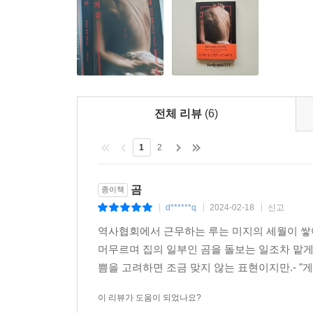
전체 리뷰
(6)
1
2
곰
종이책
d******q
2024-02-18
신고
|
|
|
역사협회에서 근무하는 루는 미지의 세월이 쌓
머무르며 집의 일부인 곰을 돌보는 일조차 맡게 
쁨을 고려하면 조금 맞지 않는 표현이지만.- "
이 리뷰가 도움이 되었나요?