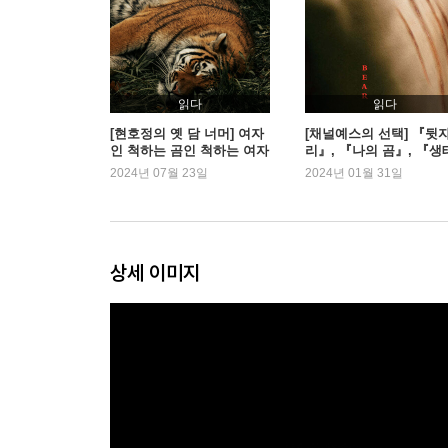
읽다
읽다
[현호정의 옛 담 너머] 여자
[채널예스의 선택] 『뒷
인 척하는 곰인 척하는 여자
리』, 『나의 곰』, 『생
아니면 아예 호랑이
시민을 위한 동물지리와
2024년 07월 23일
2024년 01월 31일
경 이야기』
상세 이미지