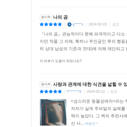
나의 곰
종이책
g*****s
2024-02-15
신고
|
|
|
『나의 곰』관능적이다 못해 파격적이고 다소 충
지만 작품 그 자체, 특히나 주인공인 루의 행
히 상대 남성의 기준과 잣대)에 의해 재단되고 
이 리뷰가 도움이 되었나요?
사랑과 관계에 대한 식견을 넓힐 수 
종이책
f********d
2024-02-12
신고
|
|
|
<성스러운 동물성애자>라는 책이
저자가 실제 주파일의 실례를
력이 높았다. 그 책의 추천사에
선 사...
더보기