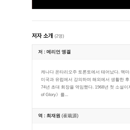
저자 소개
(2명)
저 :
메리언 엥겔
캐나다 온타리오주 토론토에서 태어났다. 맥
미국과 유럽에서 강의하며 해외에서 생활한 후 1
74년 초대 회장을 역임했다. 1968년 첫 소설
of Glory》를...
역 :
최재원
(崔栽源)