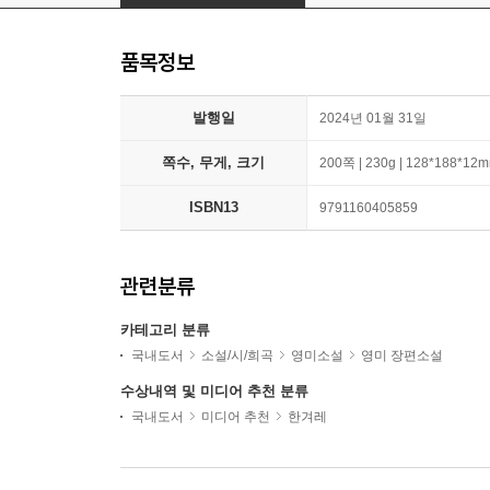
품목정보
발행일
2024년 01월 31일
쪽수, 무게, 크기
200쪽 | 230g | 128*188*12
ISBN13
9791160405859
관련분류
카테고리 분류
국내도서
소설/시/희곡
영미소설
영미 장편소설
수상내역 및 미디어 추천 분류
국내도서
미디어 추천
한겨레