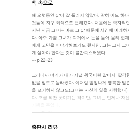
책 속으로
꽤 오랫동안 삶이 잘 풀리지 않았다. 딱히 어느 하
것들이 자꾸 회색으로 변해갔다. 처음에는 학자적인
지난 지금 그녀는 바로 그 삶 때문에 시간에 비례하
다. 아주 가끔 그녀가 과거에서 눈을 들어 올려 현
에게 고민을 이야기해보기도 했지만, 그는 그저 그녀
게 살아야 한다는 것이 불만족스러웠다.
--- p.22~23
그러니까 여기가 내가 지낼 왕국이란 말이지. 팔각형 
없을 정도로 놀라웠다. 이처럼 엄청나게 행복한 발견을
을 포기하지 않고도(그녀는 자신의 일을 사랑했다) 
다. 조금 외딴 곳이기는 하지만, 그녀는 언제나 자
기쁨을 주었다.
--- p.36~37
출판사 리뷰
그녀는 무방비 상태로 잠깐 극심한 공포를 느꼈다. 