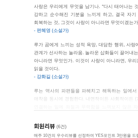
사랑은 우리에게 무엇을 남기나. “다시 태어나는 
사랑은 우리에게 무엇을 남기나. “다시 태어나는 
아, 그녀는 외로웠다. 위로받을 수 없을 만큼 외로웠
강하고 순수해진 기분을 느끼게 하고, 결국 자기
강하고 순수해진 기분을 느끼게 하고, 결국 자기
치 남자들이 썩어 문드러져가는 그녀의 영혼을 알기
회복하는 것, 그것이 사랑이 아니라면 무엇이겠는가
회복하는 것, 그것이 사랑이 아니라면 무엇이겠는가.
--- p.126
- 편혜영 (소설가)
“엥겔의 모든 문장을 신뢰한다. 계속 읽고 싶다. 읽
혀는 근육질이었지만 마치 장어처럼 늘어나기도 하
루가 곰에게 느끼는 성적 욕망, 대담한 행위, 사랑
존재의 의미를 찾아 헤매는 우리에게
을 위해 인내했다. 그녀가 절정에 다다르며 훌쩍였고
관계가 선사하는 놀라움. 놀라운 삽화들이 끌어내는 
메리언 엥겔이 건네는 강렬한 메시지
--- p.128
아니라면 무엇인가. 이것이 사랑이 아니라면, 우리는
읽을 것이다.
루는 한때 자기 일을 사랑했다. “학자적인 은둔 생활
그녀는 남자들의 에로티시즘이 아니라 그들이 여자
- 강화길 (소설가)
지난 지금은 오히려 일 때문에 빨리 나이 들었다
녀밖에 될 수 없었다.
잉크로 얼룩진 지문”과 “밝은 빛 아래에서 초점을 
루는 역사의 파편들을 파헤치고 해독하는 일에서
--- p.154
살아야 한다는 것이” 불만족스러운 것이다. 협회장
애착을 동시에 경험한다. 내면적이든 사회적이든 (
연결하는 일에 좌절과 무력함을 느껴보지 않은 자
이제 그녀는 그를 사랑한다는 것을, 지금껏 느껴보
루는 협회장의 지시로 고전적인 아름다움을 뽐내는
마술이나 낭만도 아니다. 무표정의 유머로 이루어진
으로 둔 적이 있었지만, 그가 사랑한다고 말했을 때
되면서 “다시 태어나는 것 같은” 기분을 느낀다. 
것을. 가치는 이유가 아니라 존재라는 것을. 이유 불
서야 알게 된 바 그 말은 곧, 양말이 잘 개져 있고
회원리뷰
(6건)
존재에 대한 의문이 그녀를 끈질기게 따라다녀 삶
- 최재원 (시인)
도 혀가 풀리지 않고 올리브 오일을 먹어도 배에 주
매주 10건의 우수리뷰를 선정하여 YES포인트 3만원을 드
않은 사람은 없을 것이다. 루는 집요한 성찰 끝에