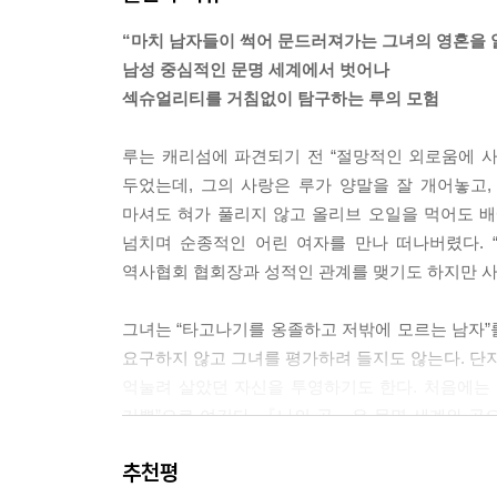
같은 것이 났다. 분명 발톱이 부엌의 리놀륨 바닥에
“마치 남자들이 썩어 문드러져가는 그녀의 영혼을 
--- p.74
남성 중심적인 문명 세계에서 벗어나
섹슈얼리티를 거침없이 탐구하는 루의 모험
한때 절망적인 외로움에 사무쳐 길에서 남자를 데
사실은 별로 좋은 사람이 아닌 것으로 드러났던 그 
루는 캐리섬에 파견되기 전 “절망적인 외로움에 사
때문이다. 공포심이 두 사건을 엮은 거야, 공포심
두었는데, 그의 사랑은 루가 양말을 잘 개어놓고,
--- p.86
마셔도 혀가 풀리지 않고 올리브 오일을 먹어도 배
넘치며 순종적인 어린 여자를 만나 떠나버렸다. 
이곳에서 그녀는 제 존재를 정당화할 수가 없었다.
역사협회 협회장과 성적인 관계를 맺기도 하지만 사
어 결국에는 그녀로 하여금 체계를 찾고 비밀을 
뿐이었다. 호머의 이야기만큼 살아 있으며 숨겨진 것
그녀는 “타고나기를 옹졸하고 저밖에 모르는 남자”
뿐이었다.
요구하지 않고 그녀를 평가하려 들지도 않는다. 단지
--- p.113
억눌려 살았던 자신을 투영하기도 한다. 처음에는 무
기쁨”으로 여긴다. 『나의 곰』은 문명 세계와 곰
현실적인 아내는 요크에 남겨두고, 꿈을 좇아 그가 
여자”가 되길 선택한 루의 결단을 통해 짜릿한 
리는 야생에 있었다.
추천평
진정한 사랑임을 역설한다.
--- p.126