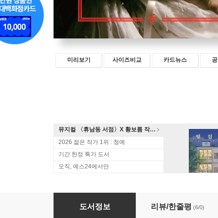
미리보기
사이즈비교
카드뉴스
공
뮤지컬 〈휴남동 서점〉X 황보름 작가 북토크
2026 젊은 작가 1위 : 청예
기간 한정 특가 도서
오직, 예스24에서만
나의 곰
도서정보
리뷰/한줄평
(6/0)