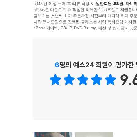
--- p.163
3,000원 이상 구매 후 리뷰 작성 시
일반회원 300원, 마니아
기묘하고도 놀라운 책. 충격적인 울림이 있다.
출간된 『나의 곰』이 세대를 초월해 던지는 ‘나
eBook은 다운로드 후 작성한 리뷰만 YES포인트 지급됩니
- 마거릿 애트우드 (소설가)
우리의 마음 구석구석에 와닿는다.
클래스는 첫번째 회차 주문확정 시점부터 마지막 회차 주문
“곰, 나는 인간 여자에 불과해. 네 따각거리는 발
사락 독서모임으로 진행된 클래스는 사락 독서모임 게시판
게 하듯 내 심장을 파내줘. 내 머리를 찢어 떼어내, 
eBook 페이백, CD/LP, DVD/Blu-ray, 패션 및 판매금
『나의 곰』은 신비롭고 놀라운 역작이다.
날씨가 바뀌고 지하실 창에도 볕이 들 때쯤, 햇
--- p.166
- [뉴욕 타임스]
무렵이면, 지척지척 나아가던 자신만의 세계가 지닌
것들, 이미 사랑과 고통을 겪은 것들, 과거를 
그녀는 연인과 가까이 있고 싶었고 그에게 양 가
금지된 것, 상상조차 할 수 없는 것, 생각하기 어려
어지럽게 치장해놓은 게시판의 구겨지고 쓸모없는 
며 벌거벗고 누워서 헐떡였다. 그러나 안전하게 그를
- [워싱턴 포스트]
6
명의 예스24 회원이 평가한
항상 수치스러웠다. 오래전 영혼에 각인된 풍요로운 
--- p.168
고요하게 관능적이면서도 페미니즘적인 이야기다.
9.
엥겔의 대표작『나의 곰』은 “기묘하고도 놀라운 
- [뉴요커]
짐승의 냄새를 풍기는 여자, 공허하고 화가 났다. 
이야기다”(〈뉴요커〉), “흥미진진한 이야기. 훌
--- p.170
떠난 엥겔은 짧은 생애 동안 현대 여성들의 경험
흥미진진한 이야기. 훌륭하고 감동적이다.
작가의 권익신장 활동에 적극적이었다. 『나의 곰
- [퍼블리셔스 위클리]
그가 전해준 것이 무엇인지 그녀는 몰랐다. 영웅의 
대한 탐구로 여긴 엥겔의 문제의식이 고스란히 녹아
이다. 그러나 이상하고도 날카로운 짧은 순간 동안 
질문으로 스스로를 괴롭히고 수많은 무의미한 대답
이 되었다는 느낌이 아니라 마침내 순수해졌다는 감
이유가 아니라 존재라는 것을. 이유 불문하고 가차 
--- p.189