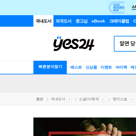
국내도서
외국도서
중고샵
eBook
크레마클럽
C
빠른분야찾기
베스트
신상품
이벤트
바이백
매
웰컴
국내도서
소설/시/희곡
영미소설