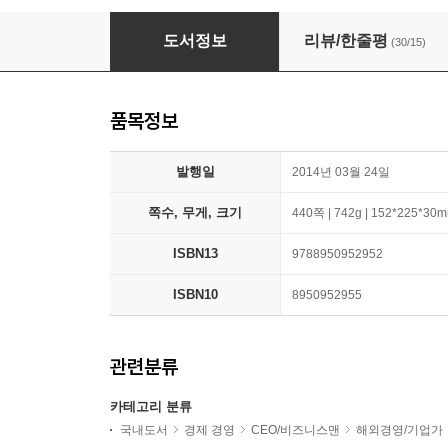
아마존, 세상의 모든 것을 팝니다
도서정보
리뷰/한줄평
(30/15)
품목정보
발행일
2014년 03월 24일
쪽수, 무게, 크기
440쪽 | 742g | 152*225*30
ISBN13
9788950952952
ISBN10
8950952955
관련분류
카테고리 분류
국내도서
경제 경영
CEO/비즈니스맨
해외경영/기업가