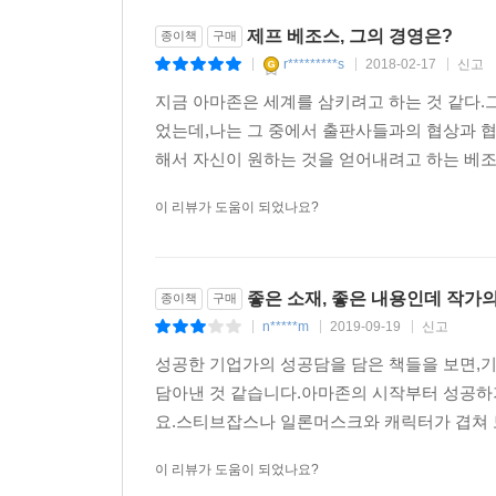
오늘은 그저 거대한 미래의 첫날Day 1일 뿐.
제프 베조스, 그의 경영은?
종이책
구매
_제프 베조스
r*********s
2018-02-17
신고
|
|
|
지금 아마존은 세계를 삼키려고 하는 것 같다
었는데,나는 그 중에서 출판사들과의 협상과 협
해서 자신이 원하는 것을 얻어내려고 하는 베조
이 리뷰가 도움이 되었나요?
좋은 소재, 좋은 내용인데 작가
종이책
구매
n*****m
2019-09-19
신고
|
|
|
성공한 기업가의 성공담을 담은 책들을 보면,
담아낸 것 같습니다.아마존의 시작부터 성공하
요.스티브잡스나 일론머스크와 캐릭터가 겹쳐 보
이 리뷰가 도움이 되었나요?