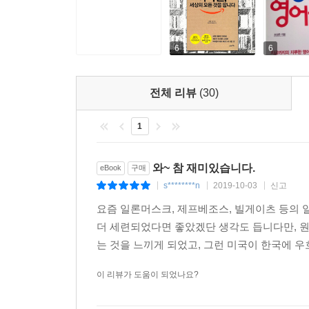
일명 ‘제프이즘’으로 회자된다. ‘똑똑하게 일하고,
종류의 소매상이 있습니다. 하나는 가격을 더 높게
회사가 있습니다. 우리는 주저 없이 두 번째를 선택
6
6
한편 제프 베조스는 스티브 잡스, 빌 게이츠, 
“미안하지만 오늘 얼간이 약을 먹었나?”, “당신, 게
회사의 CEO입니다’라고 적힌 증명서라도 떼어와
전체 리뷰
(30)
지금의 아마존을 일궈왔다.
이외에도 세상에 드러난 적이 없는 제프 베조스의 실
1
시대를 살아가는 현대인들에게 많은 깨달음을 안겨
이 책은 2013년 파이낸셜 타임스&골드만삭스 ‘올
와~ 참 재미있습니다.
eBook
구매
있고 흥미로운 통찰력을 제공하는 경제경영서에 수
s********n
2019-10-03
신고
|
|
|
영감을 불어넣어주는 책’, ‘경영 관련 교훈이 가득하
요즘 일론머스크, 제프베조스, 빌게이츠 등의 
테리 애비뉴와 리퍼블리컨 가에 위치한 아마존 총
더 세련되었다면 좋았겠단 생각도 듭니다만, 원
경영주의 글이 쓰여 있다.
는 것을 느끼게 되었고, 그런 미국이 한국에 우호
여전히 많은 물건은 계속 발명되고,
이 리뷰가 도움이 되었나요?
여전히 새로운 일이 많이 일어나리라.
인터넷의 위력을 우리는 아직 깨닫지 못하고 있다.