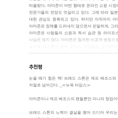
떠올랐다. 아마존이 어떤 형태로 온라인 쇼핑 시장에
전문가들의 전망도 엇갈리고 있다. 그에 따라 일
대한 관심도 증폭되고 있다. 하지만 아직까지 아
아마존은 정체를 드러내지 않으면서 은밀하게, 그리
아마존은 사람들의 쇼핑과 독서 습관 등 라이프
사실은 많지 않다. 아마존은 철저한 비공개 방침으로
보기에 대수롭지 않아 보이는 자료들도 공개하지 
성장해왔는지, 지금까지 아마존을 진두지휘해온 제
실체와 전모를 낱낱이 보여주는 최초이자 유일한 책
추천평
아마존은 1995년 7월 온라인 서점으로 첫 발걸음
회사가 세계 최대 전자상거래 업체로 성장했다. 초기부
눈을 떼기 힘든 책! 브래드 스톤은 제프 베조스
DVD, 음반, 컴퓨터 소프트웨어, 전자제품 등으로
저절로 넘어간다. _≪뉴욕 타임스≫
거의 모든 분야의 상품을 팔고 있다. 그동안 아마존
를 인수했고 우주산업에까지 과감히 투자하고 있다
아마존이나 제프 베조스의 팬들뿐만 아니라 창업이나
아마존의 CEO 제프 베조스는 아마존의 성장 요인으로 ‘
그중에서 첫 손가락에 꼽는 아마존의 최고 가치는 
브래드 스톤의 노력이 결실을 맺어 드디어 우리는
비서와 함께 자신의 이메일 주소 ‘jeff@Amaz