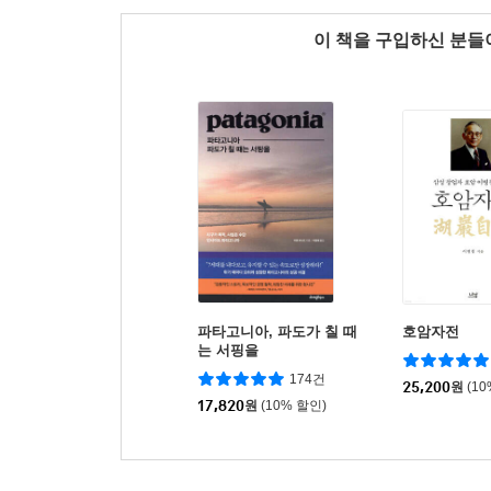
이 책을 구입하신 분
파타고니아, 파도가 칠 때
호암자전
는 서핑을
174건
25,200
원
(1
17,820
원
(10% 할인)