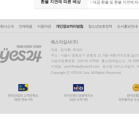
환불 지연에 따른 배상
대금 환불 및 환불 지연에 
회사소개
인재채용
이용약관
개인정보처리방침
청소년보호정책
도서홍보안내
대표 : 김석환, 최세라
주소 : 서울시 영등포구 은행로 11, 5층~6층(여의도동,일신
사업자등록번호 : 229-81-37000 통신판매업신고 : 제 200
이메일 : yes24help@yes24.com 호스팅 서비스사업자 :
Copyright ⓒ YES24 Corp. All Rights Reserved.