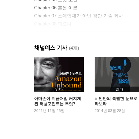
Chapter 06 혼돈 이론
Chapter 07 소매업체가 아닌 첨단 기술 회사
Chapter 08 피오나
Part 3 선교사 혹은 용병?
채널예스 기사
Chapter 09 발사!
(4개)
Chapter 10 편리한 신념
Chapter 11 물음표의 왕국
*감사의 말
*제프 베조스가 읽은 책들
읽다
읽다
*옮긴이의 말
아마존이 지금처럼 커지게
시인만의 특별한 눈으로
된 터닝포인트는 무엇?
라보라
*주석
2021년 11월 26일
2014년 03월 28일