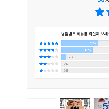
새로운 제품을 개발할 때 반드시 필요한 생산적 사고
이외에도 이 책은 아마존이 지금까지 어떻게 사
승리했는지 등 아마존과 제프 베조스의 모든 이야
기업이다. 아마존이 펼칠 진짜 쇼는 이제 겨우 시작
이 책을 강력 추천한다.
별점별로 리뷰를 확인해 보세
스티브 잡스를 능가하는 최후의 ‘천재 기술 CEO’ 
50%
그의 담대한 꿈과 성공 비결은 무엇인가?
43%
“아마존은 달까지 뻗어나갈 거예요”
7%
0%
스티브 잡스, 빌 게이츠, 마크 주커버그 같은 
0%
비공개를 원칙으로 하고, 제프 베조스 자신도 언
논설위원으로 오랫동안 IT업계 관련 기사를 써왔다
허락받았다. 브래드 스톤은 이 책을 쓰기 위해 30
않았던 가족사를 듣기도 했다. 이를 바탕으로 저자
제프 베조스는 20년이 채 안 되는 시간 동안
바꿔놓았고, 인터넷 시대의 기업이 무엇인지 정의했