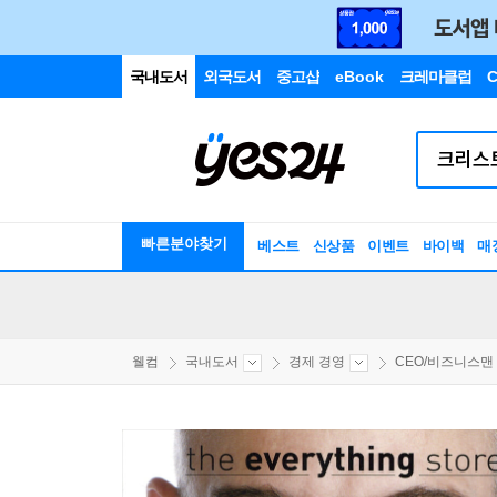
국내도서
외국도서
중고샵
eBook
크레마클럽
C
빠른분야찾기
베스트
신상품
이벤트
바이백
매
웰컴
국내도서
경제 경영
CEO/비즈니스맨