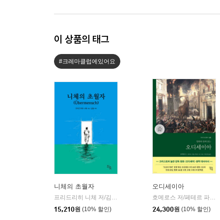
이 상품의 태그
#크레마클럽에있어요
니체의 초월자
오디세이아
프리드리히 니체 저/김철 편역
히읏
호메로스 저/페테르 파울 루벤스 그림/박문재 역
|
15,210
원
(10% 할인)
24,300
원
(10% 할인)