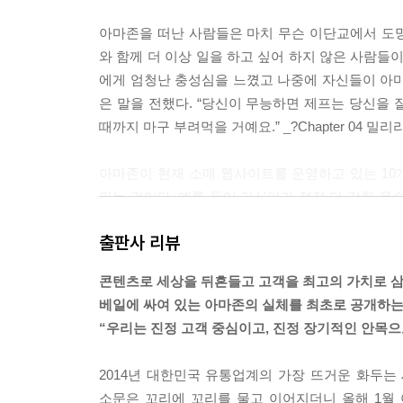
아마존을 떠난 사람들은 마치 무슨 이단교에서 도
와 함께 더 이상 일을 하고 싶어 하지 않은 사람들
에게 엄청난 충성심을 느꼈고 나중에 자신들이 아마
은 말을 전했다. “당신이 무능하면 제프는 당신을
때까지 마구 부려먹을 거예요.” _?Chapter 04 밀리
아마존이 현재 소매 웹사이트를 운영하고 있는 10
파는 것이다. 예를 들어 러시아가 점점 더 강한 운
매장과 디지털 서비스를 개시할 것이다. 2012년 
출판사 리뷰
로 시장에 씨를 뿌리는 방법을 쓸지도 모른다. (중
라는 것은 쉽게 예견할 수 있다. 그는 더 빨리 움직
콘텐츠로 세상을 뒤흔들고 고객을 최고의 가치로 삼
위해 품은 거대한 비전을 실현하기 위해 크고 작은 
베일에 싸여 있는 아마존의 실체를 최초로 공개하는
_?Chapter 11 물음표의 왕국?
“우리는 진정 고객 중심이고, 진정 장기적인 안목으
2014년 대한민국 유통업계의 가장 뜨거운 화두는
--- 본문 중에서
소문은 꼬리에 꼬리를 물고 이어지더니 올해 1월