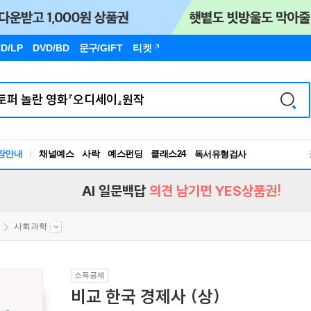
D/LP
DVD/BD
문구
/GIFT
티켓
장안내
채널예스
사락
예스펀딩
클래스24
독서유형검사
RBTI Lab
독서유형검사
AI 일문백답
의견 남기면 YES상품권!
사회과학
소득공제
비교 한국 경제사 (상)