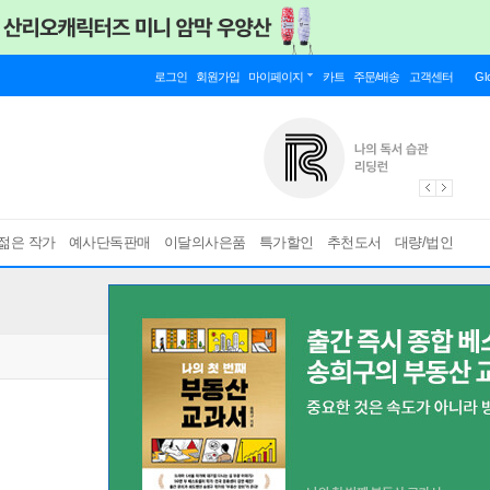
로그인
회원가입
마이페이지
카트
주문/배송
고객센터
Gl
젊은 작가
예사단독판매
이달의사은품
특가할인
추천도서
대량/법인