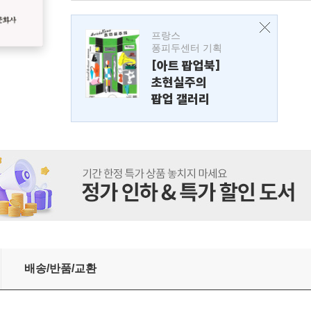
프랑스
퐁피두센터 기획
[아트 팝업북]
초현실주의
팝업 갤러리
배송/반품/교환