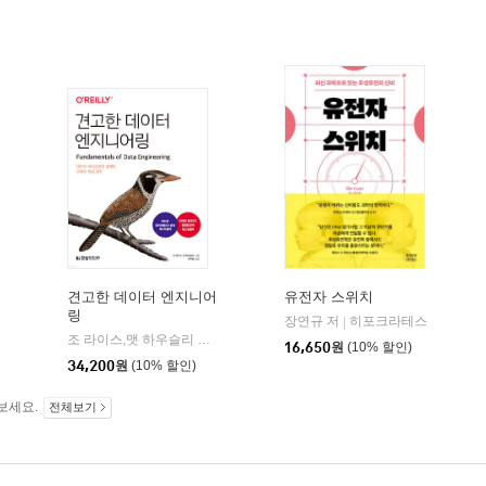
견고한 데이터 엔지니어
유전자 스위치
링
장연규 저
히포크라테스
|
조 라이스,맷 하우슬리 저/김인범 역
한빛미디어
|
16,650
원
(10% 할인)
34,200
원
(10% 할인)
보세요.
전체보기