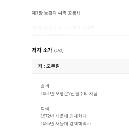
제1장 농경과 씨족 공동체
제1절 현생 인류의 이동과 한민족
제2절 고대 농업혁명
제3절 씨족 공동체
저자 소개
(1명)
제2장 (원)삼국 시대와 공납제
저 :
오두환
제1절 부족과 군장 국가
제2절 족장 질서와 공납제 사회
출생
제3절 농업 경제와 부세제도
1951년 오영근?신필주의 차남
제4절 교역과 화폐
학력
제3장 통일 신라 시대의 가산 귀족 관료제
1972년 서울대 경제학과
1985년 서울대 경제학박사
제1절 가산 귀족 관료제와 식?녹읍제