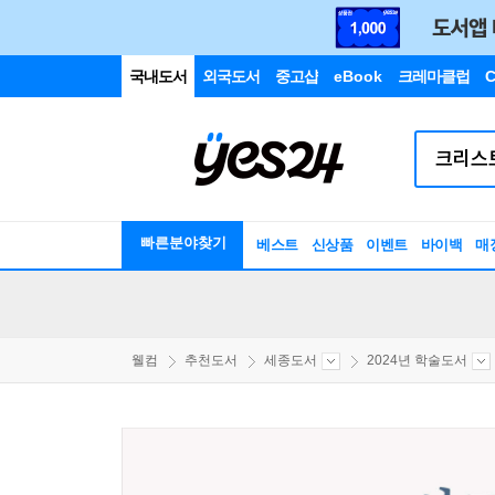
국내도서
외국도서
중고샵
eBook
크레마클럽
C
빠른분야찾기
베스트
신상품
이벤트
바이백
매
웰컴
추천도서
세종도서
2024년 학술도서