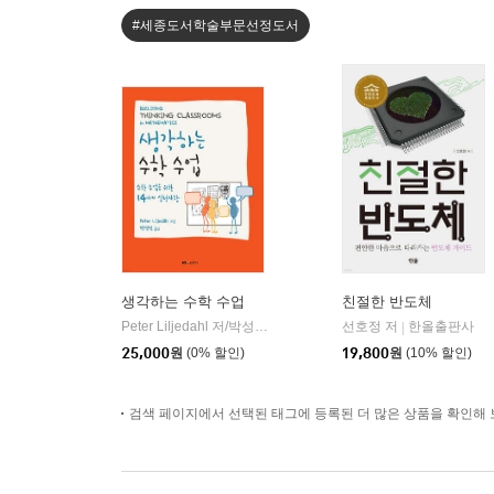
#세종도서학술부문선정도서
생각하는 수학 수업
친절한 반도체
Peter Liljedahl 저/박성선 역
경문사
선호정 저
한올출판사
|
|
25,000
원
(0% 할인)
19,800
원
(10% 할인)
검색 페이지에서 선택된 태그에 등록된 더 많은 상품을 확인해 