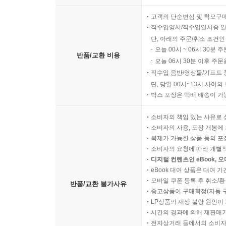
고객의 단순변심 및 착오구
직수입양서/직수입일서중 일
단, 아래의 주문/취소 조건인
오늘 00시 ~ 06시 30분 
반품/교환 비용
오늘 06시 30분 이후 주문
직수입 음반/영상물/기프트 
단, 당일 00시~13시 사이
박스 포장은 택배 배송이 가
소비자의 책임 있는 사유로 
소비자의 사용, 포장 개봉에 
복제가 가능한 상품 등의 포장을 
소비자의 요청에 따라 개별
디지털 컨텐츠인 eBook, 
eBook 대여 상품은 대여 기
모바일 쿠폰 등록 후 취소/환
반품/교환 불가사유
중고상품이 구매확정(자동 
LP상품의 재생 불량 원인이 기
시간의 경과에 의해 재판매가
전자상거래 등에서의 소비자