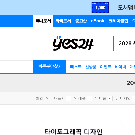
국내도서
외국도서
중고샵
eBook
크레마클럽
C
빠른분야찾기
베스트
신상품
이벤트
바이백
매
20
웰컴
국내도서
예술
미술
디자인