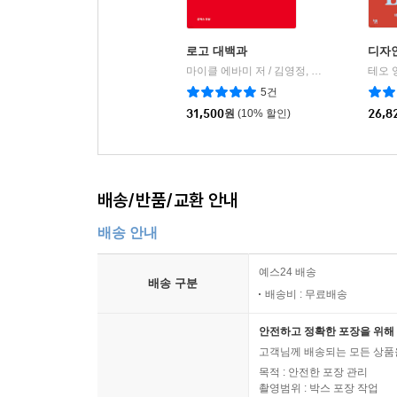
로고 대백과
디자인
마이클 에바미 저 / 김영정, 정이정 역
유엑스
테오 
|
5건
31,500
원
(10% 할인)
26,8
배송/반품/교환 안내
배송 안내
예스24 배송
배송 구분
배송비 : 무료배송
안전하고 정확한 포장을 위해 
고객님께 배송되는 모든 상품을
목적 : 안전한 포장 관리
촬영범위 : 박스 포장 작업