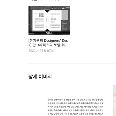
평면 공간 구성
표
줄
색
종이
읽다
포스터
[유지원의 Designers’ Des
k] 안그라픽스의 토양 위,
형태의 다양함
신체와 시간 탐구로 나아가
2021년 06월 07일
구체예술
는 한 걸음 - 안마노 디자이
너
타이포그래피, 색, 드로잉
새로운 책
상세 이미지
옮긴이의 글