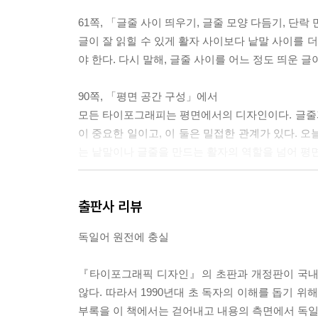
61쪽, 「글줄 사이 띄우기, 글줄 모양 다듬기, 단
글이 잘 읽힐 수 있게 활자 사이보다 낱말 사이를 
야 한다. 다시 말해, 글줄 사이를 어느 정도 띄운 글
90쪽, 「평면 공간 구성」에서
모든 타이포그래피는 평면에서의 디자인이다. 글줄
이 중요한 일이고, 이 둘은 밀접한 관계가 있다. 
는 낱말이나 글줄을 만드는 활자의 역할을 넘어 평
출판사 리뷰
얀 치홀트는 활자 사이나 글줄 사이를 바르게 띄우지
렇게 대하는 타이포그래퍼의 형편없는 자세와 이에
독일어 원전에 충실
음에 불편한 가시로 남아 찌르는 이유는 우리에게
있는 일말의 양심이 그의 글을 소중하고 아프게 받아
『타이포그래픽 디자인』의 초판과 개정판이 국내에
그래퍼의 가슴 가장 깊은 곳에 은장도처럼 지녀야 할
않다. 따라서 1990년대 초 독자의 이해를 돕기 
부록을 이 책에서는 걷어내고 내용의 측면에서 독일
---150쪽, 「옮긴이의 글」에서