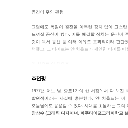
옮긴이 주와 판형
그럼에도 독일어 원전을 아무런 장치 없이 고스란
느껴질 공산이 컸다. 이를 해결할 장치는 옮긴이 
것이 독서 동선 등 여러 이유로 효과적이라 판단
택했고, 그 비례로는 얀 치홀트가 제안한 비례를 따
얀 치홀트 얀 치횰트
독일어권에서 Jan Tschichold[tlt]는 ‘얀
추천평
치홀트’로 표기했다.
1977년 어느 날, 종로1가의 한 서점에서 다 해
그래픽 디자이너뿐 아니라
발원점이라는 사실에 흥분했다. 얀 치홀트는 이 
오늘날에도 응용할 수 있다. 시대를 초월하는 그의 
이 책의 초판과 개정판이 절판된 뒤에도 일부 학
안상수 (그래픽 디자이너, 파주타이포그라피학교 설
돌았을지도 모를 일이다. 출간된 지 20여 년이 
실감하게 했다. 한편, 작업자는 문학을 전공했음에도