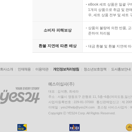
eBook 세트 상품은 일괄 
1개의 상품으로 취급 및 판매
우, 세트 상품 전부 및 세트
상품의 불량에 의한 반품, 교
소비자 피해보상
준하여 처리됨
환불 지연에 따른 배상
대금 환불 및 환불 지연에 
회사소개
인재채용
이용약관
개인정보처리방침
청소년보호정책
도서홍보안내
대표 : 김석환, 최세라
주소 : 서울시 영등포구 은행로 11, 5층~6층(여의도동,일신
사업자등록번호 : 229-81-37000 통신판매업신고 : 제 200
이메일 : yes24help@yes24.com 호스팅 서비스사업자 :
Copyright ⓒ YES24 Corp. All Rights Reserved.