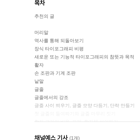
목차
추천의 글
머리말
역사를 통해 되돌아보기
장식 타이포그래피 비평
새로운 또는 기능적 타이포그래피의 참뜻과 목적
활자
손 조판과 기계 조판
낱말
글줄
글줄에서의 강조
글줄 사이 띄우기, 글줄 모양 다듬기, 단락 만들기
첫 글줄의 들여짜기와 글줄 마무리 짓기
활자 크기의 비율, 표제, 활자체 섞어짜기
규격
채널예스 기사
일상적인 소량 인쇄물 작업
(1개)