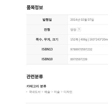
품목정보
발행일
2014년 02월 07일
판형
양장
쪽수, 무게, 크기
152쪽 | 406g | 163*243*20
ISBN13
9788970597232
ISBN10
8970597239
관련분류
카테고리 분류
국내도서
예술
미술
디자인