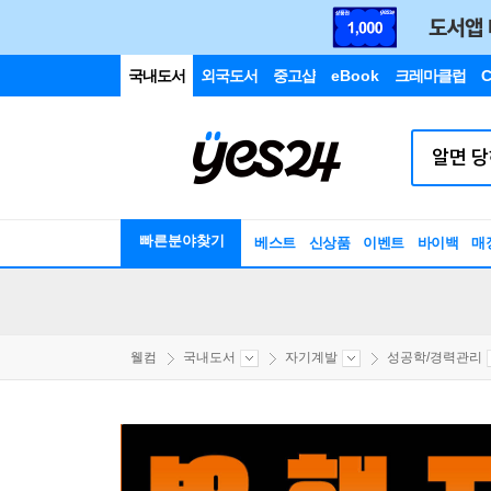
국내도서
외국도서
중고샵
eBook
크레마클럽
C
빠른분야찾기
베스트
신상품
이벤트
바이백
매
웰컴
국내도서
자기계발
성공학/경력관리