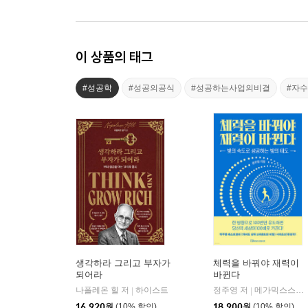
이 상품의 태그
#성공학
#성공의공식
#성공하는사업의비결
#자
생각하라 그리고 부자가
체력을 바꿔야 재력이
되어라
바뀐다
나폴레온 힐 저
하이스트
정주영 저
메가믹스스튜디오
|
|
16,920
원
(10% 할인)
18,900
원
(10% 할인)