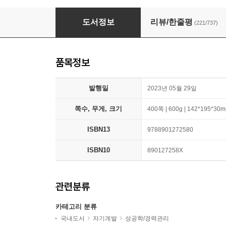
역행자 확장판
도서정보
리뷰/한줄평
(221/737)
품목정보
발행일
2023년 05월 29일
쪽수, 무게, 크기
400쪽 | 600g | 142*195*30
ISBN13
9788901272580
ISBN10
890127258X
관련분류
카테고리 분류
국내도서
자기계발
성공학/경력관리