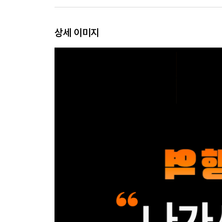
정체성 소프트웨어를 설치하기
자유의지가 없다는 믿음에 대하여
상세 이미지
CHAPTER 4 역행자 3단계_ 유전자 오작동 극복
뇌는 어떻게 진화했을까
진화의 목적은 완벽함이 아니라 생존이다
유전자 오작동을 이기는 역행자의 사고방식
오작동을 극복하고 30억을 취하다
CHAPTER 5 역행자 4단계_ 뇌 자동화
뇌를 복리로 성장시킨다면
뇌 최적화 1단계_ 22전략
뇌 최적화 2단계_ 오목 이론
뇌 최적화 3단계_ 뇌를 증폭시키는 3가지 방법