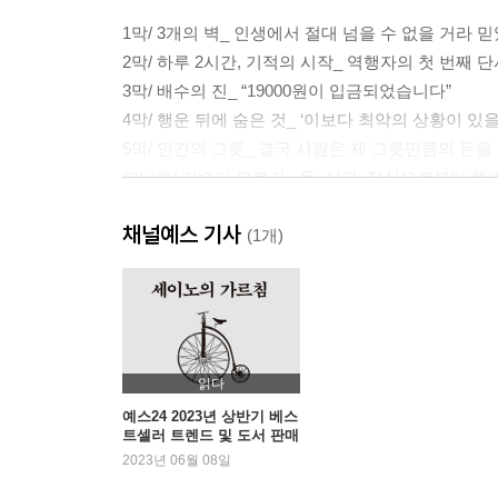
1막/ 3개의 벽_ 인생에서 절대 넘을 수 없을 거라 
2막/ 하루 2시간, 기적의 시작_ 역행자의 첫 번째 
3막/ 배수의 진_ “19000원이 입금되었습니다”
4막/ 행운 뒤에 숨은 것_ ‘이보다 최악의 상황이 있을
5막/ 인간의 그릇_ 결국 사람은 제 그릇만큼의 돈을
피날레/ 거슬러 오르기_ 돈, 시간, 정신으로부터 완
채널예스 기사
CHAPTER 2 역행자 1단계_ 자의식 해체
(1개)
자의식이 인간을 망치는 이유
내가 너무 소중한 사람들
자의식 해체의 3가지 단계
인생을 허비하는 특별한 방법
읽다
예스24 2023년 상반기 베스
트셀러 트렌드 및 도서 판매
CHAPTER 3 역행자 2단계_ 정체성 만들기
동향
2023년 06월 08일
내 머리를 포맷할 수 있다면