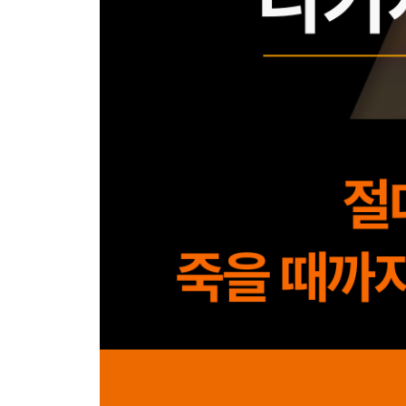
CHAPTER 6 역행자 5단계_ 역행자의 지식
기버 이론_ 역행자는 1을 받으면 2를 준다
확률 게임_ 역행자는 확률에만 베팅한다
타이탄의 도구_ 유전자에 각인된 장인 정신을 역행
메타인지_ 주관적인 판단은 순리자들의 전유물이
실행력 레벨과 관성
CHAPTER 7 역행자 6단계_ 경제적 자유를 얻는 
돈을 버는 근본 원리
경제적 자유라는 성을 함락시키는 방법
당신이 직장인이든 백수든 열아홉이든 쉰이든
경제적 자유를 위한 5가지 공부법
젊은 부자들은 어떻게 공부했을까
경제적 자유로 가는 알고리즘 설계
나를 부자로 만들어준 본질 강화란 무엇인가