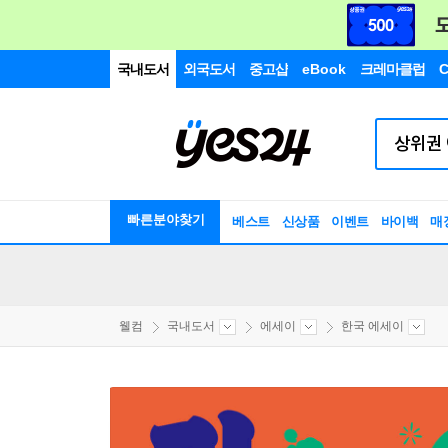
국내도서
외국도서
중고샵
eBook
크레마클럽
C
빠른분야찾기
베스트
신상품
이벤트
바이백
매
웰컴
국내도서
에세이
한국 에세이