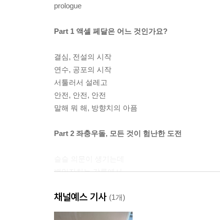
prologue
Part 1 액셀 페달은 어느 것인가요?
결심, 전설의 시작
연수, 공포의 시작
서툴러서 설레고
안전, 안전, 안전
말해 뭐 해, 방향치의 아픔
Part 2 좌충우돌, 모든 것이 험난한 도전
슬슬 의문이 생기는데
백일잔치는 강릉에서
슬슬 화가 나는데
채널예스 기사
하이패스, 패스해도 되나요?
(1개)