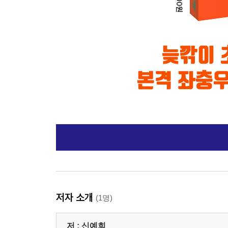
저자 소개
(1명)
저 :
신예희