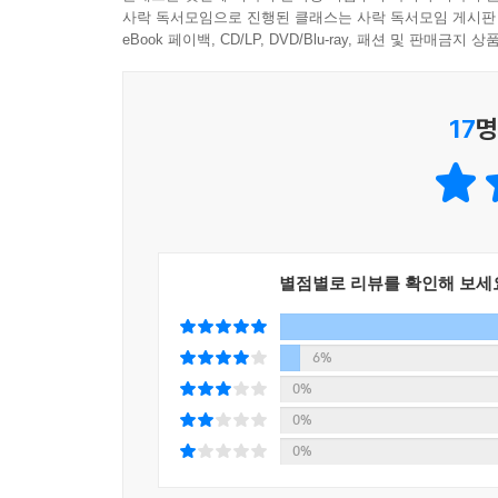
힘의 균형이 한쪽으로 기울 것이다. 력 중의 력, 기
사락 독서모임으로 진행된 클래스는 사락 독서모임 게시판
늘어난다. 마침내 운전을 해냈다는 성취감은 때로 
eBook 페이백, CD/LP, DVD/Blu-ray, 패션 및 판매금
17
명
별점별로 리뷰를 확인해 보세
6%
0%
0%
0%