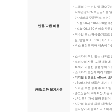
고객의 단순변심 및 착오구
직수입양서/직수입일서중 일
단, 아래의 주문/취소 조건인
오늘 00시 ~ 06시 30분 
반품/교환 비용
오늘 06시 30분 이후 주문
직수입 음반/영상물/기프트 
단, 당일 00시~13시 사이
박스 포장은 택배 배송이 가
소비자의 책임 있는 사유로 
소비자의 사용, 포장 개봉에 
복제가 가능한 상품 등의 포장을 
소비자의 요청에 따라 개별
디지털 컨텐츠인 eBook, 
eBook 대여 상품은 대여 기
모바일 쿠폰 등록 후 취소/환
반품/교환 불가사유
중고상품이 구매확정(자동 
LP상품의 재생 불량 원인이 기
시간의 경과에 의해 재판매가
전자상거래 등에서의 소비자