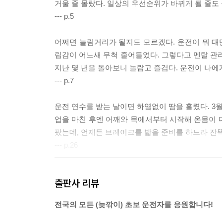
거울 줄 몰랐다. 일상의 우선순위가 바뀌게 될 줄도
--- p.5
어쩌면 놀림거리가 될지도 모르겠다. 운전이 뭐 대단
립감이 어느새 무척 줄어들었다. 그렇다고 멘탈 관리
지난 몇 년을 돌아보니 놀랍고 즐겁다. 운전이 나에
--- p.7
운전 연수를 받는 날이면 하염없이 땀을 흘렸다. 3월
업을 마친 후엔 어깨와 목에서부터 시작해 온몸이 다
팠는데, 언제든 브레이크를 밟을 준비를 하느라 잔
--- p.26
신기하게도, 오히려 머릿속이 단순해지고 맑아졌다. 
출판사 리뷰
팔랑 흔들면서, 내 고민의 우선순위가 재정렬되기 시
서 집에 가는 게 먼저지, 이 사람아!
전국의 모든 (늦깎이) 초보 운전자를 응원합니다!
--- p.28