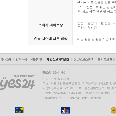
eBook 세트 상품은 일괄 
1개의 상품으로 취급 및 판매
우, 세트 상품 전부 및 세트
상품의 불량에 의한 반품, 교
소비자 피해보상
준하여 처리됨
환불 지연에 따른 배상
대금 환불 및 환불 지연에 
회사소개
인재채용
이용약관
개인정보처리방침
청소년보호정책
도서홍보안내
대표 : 김석환, 최세라
주소 : 서울시 영등포구 은행로 11, 5층~6층(여의도동,일신
사업자등록번호 : 229-81-37000 통신판매업신고 : 제 200
이메일 : yes24help@yes24.com 호스팅 서비스사업자 :
Copyright ⓒ YES24 Corp. All Rights Reserved.