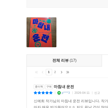
전체 리뷰
(17)
1
2
마침내 운전
종이책
구매
p****3
2026-04-11
신고
|
|
|
신예희 작가님의 마침내 운전 리뷰입니다. 작가
마자 매우 반가웠어요ㅎㅎ 저도 워낙 겁이 많아 