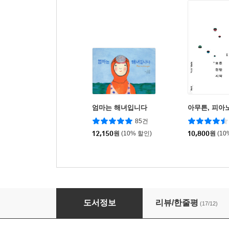
엄마는 해녀입니다
아무튼, 피아
85건
12,150
원
(10% 할인)
10,800
원
(10
마침내 운전
도서정보
리뷰/한줄평
(17/12)