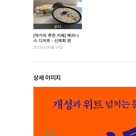
Part 3 서서히 느끼는 도로의 민낯
옵션의 늪
긁고 긁히고, 박고 박히고
읽다
성취감은 셀프
[작가의 추천 카페] 해피니
스 디저트 - 신예희 편
영원한 숙제, 주차
2023년 06월 14일
깜빡깜빡, 굽신굽신
조수석에 존재의 이유를 묻다
비 오는 날의 낭만 따위
상세 이미지
Part 4 작은 공간이 선물한 나의 세상
가자, 시내로
나, 좀 하는 거 같은데?
1인 가구 운전자의 소망
운전의 기쁨과 슬픔
epilogue