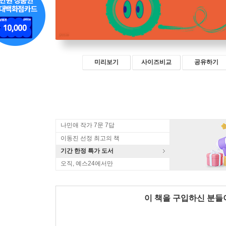
미리보기
사이즈비교
공유하기
나민애 작가 7문 7답
이동진 선정 최고의 책
기간 한정 특가 도서
오직, 예스24에서만
이 책을 구입하신 분