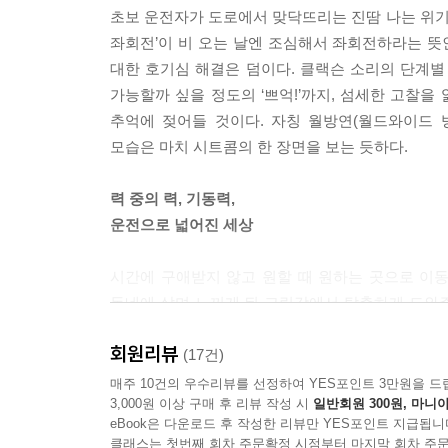
초보 운전자가 도로에서 맞닥뜨리는 진땀 나는 위기의
서툴고 정신없지만, 서툴러서 설레기도 한다. 희한하게
좌회전’이 비 오는 날엔 조심해서 좌회전하라는 
거 할 줄 몰라요’라는 말을 쉽게 할 수 없다. 몰라
대한 호기심 해결은 덤이다. 클랙슨 소리의 단계별
다. 궁지에 몰릴 때면 보는 사람 없는 곳에서 머리를
가능할까 싶을 정도의 ‘쁘억!’까지, 섬세한 고찰을
편해진 것이다. 몰라요, 못해요, 소리를 맘 놓고 하
추억에 젖어들 것이다. 자칭 월방연(월드와이드 
니었다. 운전을 할 때마다 배울 거리가 끊임없이 굴러
모습은 마치 시트콤의 한 장면을 보는 듯하다.
--- p.34
력 중의 력, 기동력,
그나저나 운전 첫해에 배운 실로 다양한 것 중에서 
운전으로 넓어진 세상
미묘한 차이. 하해와 같이 자비로우신 선배 운전자님
을 날리시어 엄히 꾸짖으신다. 처음엔 가벼운 소리에
시간에 구애받지 않고 원할 때 원하는 곳으로 이동
악하게 되었다.
동네에 살며 느끼게 된 고립감에서 탈출하게 도와
내려가 액셀을 밟고 누군가 만나러 갈 수 있고, 마
--- p.35
회원리뷰
근교 여행도 가능해진다. 프리랜서라는 장점까지 더
(17건)
전에 돌아오는 일이 더 이상 어렵지 않다.
매주 10건의 우수리뷰를 선정하여 YES포인트 3만원을 드
3,000원 이상 구매 후 리뷰 작성 시
일반회원 300원, 마니아
eBook은 다운로드 후 작성한 리뷰만 YES포인트 지급됩니
때로는 힘의 균형을 유지하는 역할도 한다. 이동
클래스는 첫번째 회차 주문확정 시점부터 마지막 회차 주문