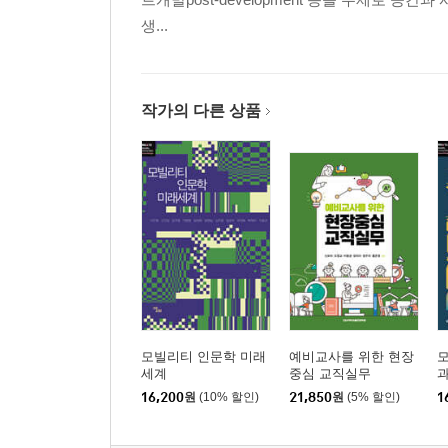
개척리와 신한촌의 문화·역사 투어리즘
생...
아르바트거리의 문화·역사 투어리즘
문화·역사 투어리즘 장소로서 블라디보스토크의 
작가의 다른 상품
초국적 역사문화의 계승과 확산 : 필라델피아와 로스
미국에서의 독립운동
미국에서의 3·1운동 및 임시정부 수립 100주년 기
행사 장소: 기억 공간, 코리아타운, 한인교회
문화적 방법론
재미 한인들의 3·1운동 인식과 100주년 기념행사의
미주 한인들의 독립운동 관련 역사 연구 활성화를 
모빌리티 인문학 미래
예비교사를 위한 현장
세계
중심 교직실무
16,200
원
(10% 할인)
21,850
원
(5% 할인)
1