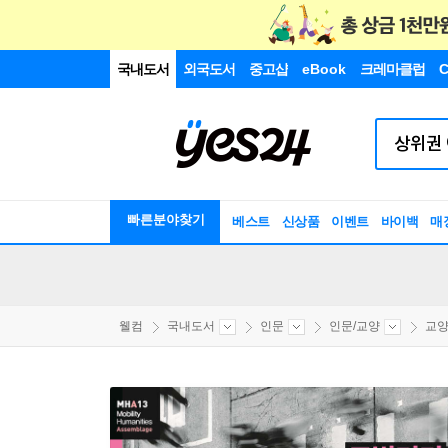
국내도서
외국도서
중고샵
eBook
크레마클럽
C
빠른분야찾기
베스트
신상품
이벤트
바이백
매
웰컴
국내도서
인문
인문/교양
교양