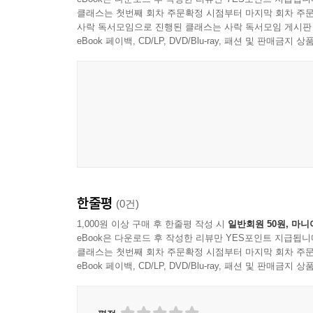
장소윤리, 일본 에도 시대 ‘명소’ 형성에서 작
클래스는 첫번째 회차 주문확정 시점부터 마지막 회차 주문
다룬다. 전혀 이질적인 시간과 공간을 다루는 세
사락 독서모임으로 진행된 클래스는 사락 독서모임 게시판
모바일 공동체의 생성을 윤리적 관점에서 논의한다
eBook 페이백, CD/LP, DVD/Blu-ray, 패션 및 판매금
3부 ‘역사적 (임)모빌리티의 문화와 정치’에는 
100주년 기념사업 등을 다루는 세 편의 글이 실려 
블라디보스토크의 신한촌과 아르바트거리가 문화·
기념하는 방식이 갖는 의미 등을 다룬다. 세 편
통해서 문화적 상호작용에 참여하기도 하는 공통문화
한줄평
(0건)
1,000원 이상 구매 후 한줄평 작성 시
일반회원 50원, 마니
eBook은 다운로드 후 작성한 리뷰만 YES포인트 지급됩니
클래스는 첫번째 회차 주문확정 시점부터 마지막 회차 주문
eBook 페이백, CD/LP, DVD/Blu-ray, 패션 및 판매금