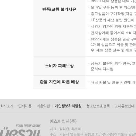
eBook 대여 상품은 대여 기
모바일 쿠폰 등록 후 취소/환
반품/교환 불가사유
중고상품이 구매확정(자동 
LP상품의 재생 불량 원인이 기
시간의 경과에 의해 재판매가
전자상거래 등에서의 소비자
eBook 세트 상품은 일괄 
1개의 상품으로 취급 및 판매
우, 세트 상품 전부 및 세트
상품의 불량에 의한 반품, 교
소비자 피해보상
준하여 처리됨
환불 지연에 따른 배상
대금 환불 및 환불 지연에 
회사소개
인재채용
이용약관
개인정보처리방침
청소년보호정책
도서홍보안내
대표 : 김석환, 최세라
주소 : 서울시 영등포구 은행로 11, 5층~6층(여의도동,일신