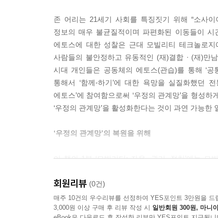
er이 필요하고 어떤 의례를 실행할 특정 장소가 필
존 어리는 21세기 사회를 특징짓기 위해 “소사이어티s
--- p.172
정보의 매우 불균질적이며 파편화된 이동들이 시간
에토스에 대한 성찰은 근대 모빌리티 테크놀로지에
명소 생태계에서 미디어는 인간과 공간 사이의 네트
사람들의 불안정하고 유동적인 (재)결합 · (재)만남
역할을 한다. 인류는 인간 사회에서 자기 이익에 
시대 개인들은 공동체의 에토스(관습)를 통해 ‘공통
--- p.199
통해서 ‘함께-하기’에 대한 욕망을 실질화했던 
에토스’에 참여함으로써 ‘우정의 관계망’을 형성하게 
1970년대 들어 이--- p.푸 투안Yi--- p.Fu
‘우정의 관계망’을 활성화한다는 것이 과연 가능한 
고 주관적인 존재로서 인간에 의해 영향을 받는 것으
위·지각·동기·경험 등에 영향을 받는 것으로, 인간
‘우정의 관계망’의 복원을 위해
--- p.285
이 책의 1부 ‘모빌리티: 자유, 권리, 정치’에는 
사회발전의 관점에 입각해서 모빌리티와 커먼즈the
회원리뷰
개념의 비판적 재구성을 시도한다. 그리고 모빌리
(0건)
매주 10건의 우수리뷰를 선정하여 YES포인트 3만원을 드
3,000원 이상 구매 후 리뷰 작성 시
일반회원 300원, 마니아
2부 ‘모바일 공동체와 모빌리티 윤리’는 모빌리티
eBook은 다운로드 후 작성한 리뷰만 YES포인트 지급됩니