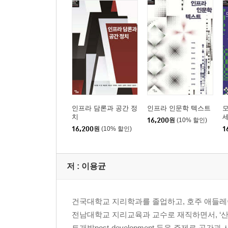
택시 서사의 윤리적 구조: 양석일梁石日의 《택시
택시 드라이버, 양석일
택시, 택시 운전사, 승객의 관계를 통해서 본 택시 
이념의 소거, 자이니치 서사의 윤리적 구조
백미러를 통해 바라보는 일본사회, 그리고 윤리적 
3부 역사적 (임)모빌리티의 문화와 정치
인프라 담론과 공간 정
인프라 인문학 텍스트
치
일제강점기 한센 정책과 미디어의 대중 관리 전략 
16,200
원
(10% 할인)
16,200
원
(10% 할인)
1
미쓰다 겐스케의 한센 사업과 한센인
한센인을 바라보는 ‘눈’의 형성과 변용
근대 의학 문화의 전시장 소록도갱생원
저 :
이용균
블라디보스토크의 경관을 통한 문화·역사 투어리즘
러시아 극동 지역의 떠오르는 중심지, 블라디보스토
건국대학교 지리학과를 졸업하고, 호주 애들레
문화·역사 투어리즘
전남대학교 지리교육과 교수로 재직하면서, ‘산업입지
블라디보스토크 개관
트개발post-development 등을 주제로 