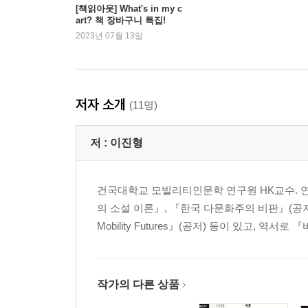
대문의 안과 바깥
[책읽아웃] What's in my c
art? 책 장바구니 특집!
2023년 07월 13일
2부 모바일 공동체와 모빌리티 윤리
고도 모빌리티 시대의 장소윤리 _김태희
장소와 인간
저자 소개
(11명)
고도 모빌리티 시대의 장소감
고도 모빌리티 시대의 장소윤리
저 :
이진형
지구적 장소감과 지구적 장소윤리
고도 모빌리티 시대, 취약성의 장소윤리
건국대학교 모빌리티인문학 연구원 HK교수. 
모빌리티와 문학윤리비평의 관점에서 본 ‘명소’: 
의 소설 이론』, 『한국 다문화주의 비판』(공저), 『모빌
명소에 작용하는 세 가지 엔진
Mobility Futures』(공저) 등이 있고, 역
모빌리티 관점에서의 명소
문학윤리학 측면에서의 명소
명소 뒤의 메커니즘
작가의 다른 상품
《동해도 오십삼차》의 명소