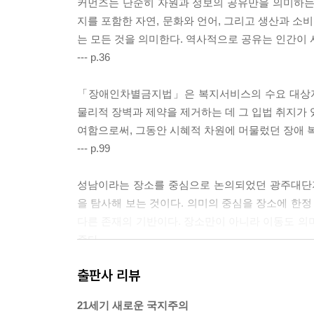
커먼즈는 단순히 자원과 정보의 공유만을 의미하는
지를 포함한 자연, 문화와 언어, 그리고 생산과 소
는 모든 것을 의미한다. 역사적으로 공유는 인간이
--- p.36
「장애인차별금지법」은 복지서비스의 수요 대상자
물리적 장벽과 제약을 제거하는 데 그 입법 취지가 
여함으로써, 그동안 시혜적 차원에 머물렀던 장애 
--- p.99
성남이라는 장소를 중심으로 논의되었던 광주대단
을 탐사해 보는 것이다. 의미의 중심을 장소에 한정
다른 존재의 기반이다. 장소만이 아니라 이동도 의
준다.
--- p.124
출판사 리뷰
그러나 서구에서 윤리ethics라는 말의 어원인 에토
21세기 새로운 국지주의
습을 의미했다. 윤리는 어떤 공동의 장소에서 공유하는 