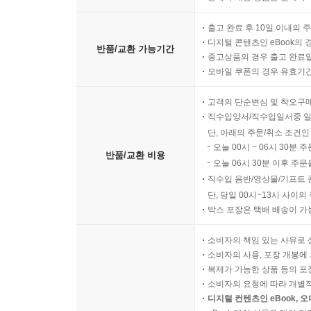
출고 완료 후 10일 이내의 
디지털 콘텐츠인 eBook의 
반품/교환 가능기간
중고상품의 경우 출고 완료일
모바일 쿠폰의 경우 유효기간(
고객의 단순변심 및 착오구
직수입양서/직수입일서중 일
단, 아래의 주문/취소 조건인
오늘 00시 ~ 06시 30분 
반품/교환 비용
오늘 06시 30분 이후 주문
직수입 음반/영상물/기프트 
단, 당일 00시~13시 사이
박스 포장은 택배 배송이 가
소비자의 책임 있는 사유로 
소비자의 사용, 포장 개봉에 
복제가 가능한 상품 등의 포장을 
소비자의 요청에 따라 개별
디지털 컨텐츠인 eBook, 