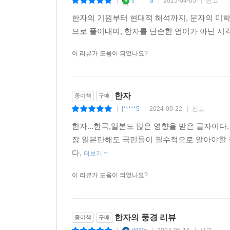
s******a
2025-04-05
신고
|
|
|
양피지와 코덱스: 기록 매체의 변화가 이끈 사유 방
5부 제국의 한자 ─ 전서와 예서: 진나라는 소전
한자의 기원부터 현대적 해석까지, 문자의 미학
종이가 발명되면서 간독을 대체했지만 책의 구성 
육국 문자를 폐지하고 주문을 기본으로 행정 문서
으로 풀어내며, 한자를 단순한 언어가 아닌 시
을 따른 것이다. 최초의 종이책은 동서양 모두 두루
의미를 새겨 넣는다. 예서는 소전을 좀 더 간략화한
는 voluminum에서 유래했다. 동양에서 책을 세는
이 리뷰가 도움이 되었나요?
문자를 예술로 구현하는 서예의 특징을 서술한다. 
사유 형성에 큰 영향을 주었다고 평가된다. 문자에
성립을 기념하는 비문을 세웠고, 귀족은 송덕비나 비
되었다는 뜻이다. 결국 근대 개인주의 사유 방식의 
현대의 책이 등장하게 된 배경 등까지 두루 살핀다.
용을 알고 있는 사람이 옆에서 읽어주지 않으면 글자
한자
종이책
구매
구술적인 발화 맥락에 의존한 것이다. 그래서 과거
6부 최초의 한자 사전 ─ 『설문해자』: 허신의 『
j*****5
2024-09-22
신고
|
|
|
개인 사유를 발전시킨 서구의 지성과는 다른 사유 
허신은 당시 고문을 부정하고 예서로 문자의 의미를
한자...한국,일본도 많은 영향을 받은 글자이
필요하다는 인식에서 『설문해자』라는 책을 저술하
--- pp.467~469
장 일본만해도 국민들이 필수적으로 알아야할 
다.
더보기
갑골문과 룬문자는 어째서 직선으로 이루어졌나
이 리뷰가 도움이 되었나요?
한자와 뇌 과학, 예술, 인류학, 동서양 철학의 만남
『한자의 풍경』의 묘미는 한자와 더불어 다양한 
아니라 뇌 과학의 문자 상자 이론, 룬문자와의 비
한자의 풍경 리뷰
종이책
구매
추상화 이론의 몬드리안과 칸딘스키의 직선과 곡선