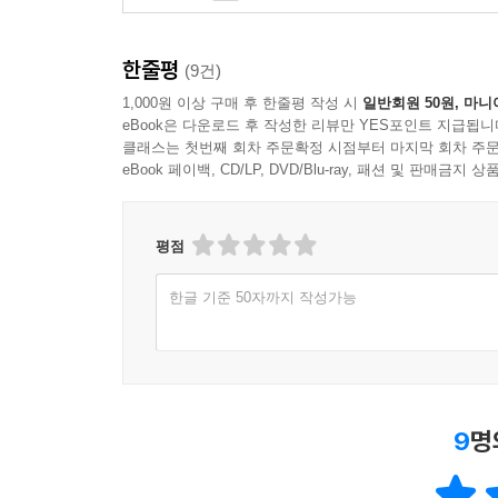
‘포기’는 영아 유기에서, ‘결핍’은 깨진 도기 그릇에
한줄평
(9건)
오늘을 해석하고 내 것으로 향유하는 핵심적 방법,
1,000원 이상 구매 후 한줄평 작성 시
일반회원 50원, 마니
eBook은 다운로드 후 작성한 리뷰만 YES포인트 지급됩니
저자는 편집자와 진행한 서면 인터뷰에서 한자를 
클래스는 첫번째 회차 주문확정 시점부터 마지막 회차 주문
갖추어졌다는 자신감의 표현일 수도 있다고 말한다
eBook 페이백, CD/LP, DVD/Blu-ray, 패션 및 판매금
“앞으로 우리 사회에서 한자는 어쩌면 서양 사회의
숨 쉬던 말들이 시간이 지나면서 그 빛을 잃을지도
평점
것으로 만들어야 한다는 뜻이기도 하다.
한글 기준 50자까지 작성가능
『한자의 풍경』에서는 포기, 결핍, 추천, 법 등 
자의 갑골문은 피가 뚝뚝 떨어지는 갓 낳은 아이
글자로, 중국 문명의 기원이라 할 주나라 시조 이
상태를 나타낸 것이다. 물이 새거나 옥의 표면이 갈
(缺乏)은 도기의 깨진 틈으로 내용물이 흘러내려 
9
명
법(法) 자의 원래 글자는 해치라는 전설의 동물