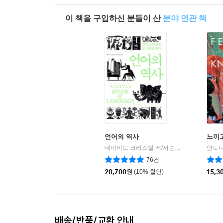
이 책을 구입하신 분들이 산
분야 연관 책
언어의 역사
느끼고
데이비드 크리스털 저/서순승 역
소소의책
|
76건
20,700
원
(10% 할인)
15,3
배송/반품/교환 안내