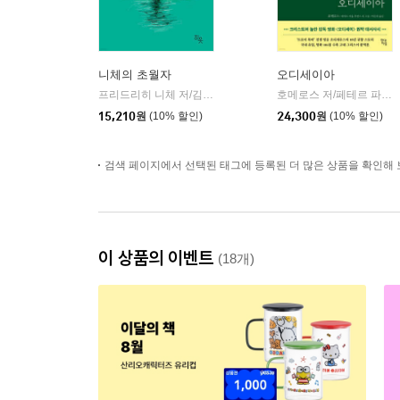
니체의 초월자
오디세이아
프리드리히 니체 저/김철 편역
히읏
호메로스 저/페테르 파울 루벤스 그림/박문재 역
|
15,210
원
(10% 할인)
24,300
원
(10% 할인)
검색 페이지에서 선택된 태그에 등록된 더 많은 상품을 확인해 
이 상품의 이벤트
(18개)