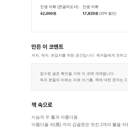
공화의 시대│춘추 시대의 시작│패자의 등장│회맹 
인생 어휘 (큰글자도서)
인생 어휘
2장 공자 ─ 논쟁 시대를 열다
42,000
원
17,820
원
(10% 할인)
문자를 사용하는 새로운 계급의 출현│백가쟁명│금
3장 춘추 시대의 언어와 문자
춘추 시대의 표준어│춘추 시대의 문자
4장 철기 사용으로 촉발된 전쟁 시대
만든 이 코멘트
철기 시대의 시작│철기 문화의 탄생을 보여주는 
5장 혁신과 개성의 전국 시대
저자, 역자, 편집자를 위한 공간입니다. 독자들에게 전하고
전국 시대의 시작│새로운 지배층의 출현│주체적 
6장 교육 수단이 된 동방의 문자
접수된 글은 확인을 거쳐 이 곳에 게재됩니다.
문자의 대중화 ─ 인본주의를 이끌다│본격적인 배
독자 분들의 리뷰는 리뷰 쓰기를, 책에 대한 문의는 1:
7장 서쪽 변방에 보존된 전통 문자
서주 왕실의 문자
8장 조충서 ─ 소외된 남방 문자
책 속으로
동서남북의 기원│남방 문화에 대한 편견│남방의 
9장 새와 봉황의 문자
사슴의 두 뿔과 아름다움
조충서의 배경 ─ 고대 중국의 새 숭배 문화│새의 신 
아름다울 려(麗) 자의 갑골문은 멋진 2개의 뿔을 자
10장 용의 문자