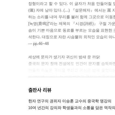
장형이라고 할 수 있다. 이 글자가 처음 만들어질 
용은 어떻게 중화 민족의 상징이 되었나│용의 전설
(儷) 자에 남아 있다. (…) 『설문해자』에서는 麗
하는 소리를 내며 무리를 불러 함께 그곳으로 이동
5부 제국의 한자 ─ 전서와 예서
[녹명(鹿鳴)]”라는 제목의 『시경(詩經)』 구절 가
슴이 기쁜 마음으로 동료를 부르는 모습을 표현한 
1장 권위적인 제국의 탄생
석한다. 대칭으로 자란 사슴뿔의 외적인 모습이 아
진나라의 탄생│진은 어떻게 제국이 되었나
--- pp.46~48
2장 문서 행정을 통한 법치의 구현
예의 또 다른 이름 법│법의 기원│문서 행정으로 
세상에 문자가 생기자 귀신이 밤새 운 까닭
3장 소전 ─ 제국 문자의 탄생
중국의 문자 창제 전설에도 인간이 문자를 습득하
행정 문서 작성용 간체자│상급 관리의 우아한 서체
만들자 하늘은 곡식을 뿌리고 귀신은 밤새 울었다는
4장 예서 ─ 또 한 번의 간략화
두 가지로 나뉜다. 첫 번째 해석은 문자가 만들어짐
권력자가 통일시킨 한자 자형│예서에 얽힌 다양한 
를 부르게 하여 창조적 사고를 마비시키려고 했다는
활용하다
출판사 리뷰
을 알고 슬피 울었다는 것이다. 두 번째 해석은 『
5장 예서에서 해서로 ─ 예술이 된 문자
보고 서계를 만들었다. 그러자 사기와 허위가 생겨
예서의 대표 작품 ─ 을영비, 조전비, 석문송│해서
한자 연구의 권위자 이승훈 교수의 중국학 명강의
송곳과 칼을 날카롭게 연마하는 데 힘을 쏟게 되었다
6장 돌과 바위에 새긴 문자
10여 년간의 강의와 학생들과의 소통을 담은 역작의
받을까 두려워서 밤새 울었다.”
뼈, 쇠, 돌의 의미│서쪽에서 전래된 석각 전통│처