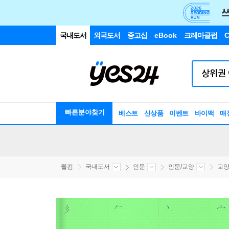
국내도서
외국도서
중고샵
eBook
크레마클럽
C
빠른분야찾기
베스트
신상품
이벤트
바이백
매
웰컴
국내도서
인문
인문/교양
교양