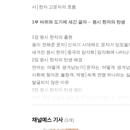
서│한자 고문자의 흐름
1부 바위와 도기에 새긴 글자 ─ 원시 한자의 탄생
1장 원시 한자의 출현
용이 전해준 문자│신석기 시대에도 문자가 있었을
새겨진 원시 한자│중국의 암각화│암각화에 나타난
2장 원시 한자의 탄생 배경
언어는 어떻게 생겨났는가│문자는 어떻게 생겨났
사회에 찾아온 불청객, 역병│씨족 연맹 하나라는
발굴되지 않은 이유
3장 원시 한자의 탄생 원리
한자 창제 전설에 숨은 문자 탄생의 비밀│뇌 과학으
2부 뼈에 새긴 글자 ─ 한자의 완성 갑골문
채널예스 기사
(1개)
1장 갑골문의 탄생