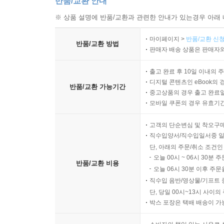
반품/교환 안내
※ 상품 설명에 반품/교환과 관련한 안내가 있는경우 아래 
마이페이지 >
반품/교환 신청
반품/교환 방법
판매자 배송 상품은 판매자와
출고 완료 후 10일 이내의 
디지털 콘텐츠인 eBook의 
반품/교환 가능기간
중고상품의 경우 출고 완료일
모바일 쿠폰의 경우 유효기간(
고객의 단순변심 및 착오구
직수입양서/직수입일서중 일
단, 아래의 주문/취소 조건인
오늘 00시 ~ 06시 30분 
반품/교환 비용
오늘 06시 30분 이후 주문
직수입 음반/영상물/기프트 
단, 당일 00시~13시 사이
박스 포장은 택배 배송이 가