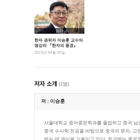
상나라의 역사│갑골문은 어떻게 발견되었나│갑골이
어떻게 제작했을까│갑골문의 구성│갑골문의 주요
밝혀낸 역사적 사실│진의 진실
2장 갑골문 속 사회 풍경
읽다
갑골문에 나타난 여성│글자에 남은 노예 사회의 
한자 권위자 이승훈 교수의
명강의 『한자의 풍경』
않는 것을 그리는 글자 ─ 귀신과 죽음│새로움은
2023년 04월 06일
│갑골문에는 여름과 겨울이 없었다?
3장 갑골문의 특징
그림에서 문자로│붓 ─ 한자의 형태를 결정하다
돼지에서부터│소와 양│갑골문이 직선으로 이뤄진 까
저자 소개
(1명)
3부 청동기에 새긴 글자 ─ 고대 국가의 한자 금문
저 :
이승훈
1장 주나라 ─ 새로운 문명의 시작
주나라의 역사│농업 국가의 기원│주나라의 건국과
서울대학교 중어중문학과를 졸업하고 중국 남
2장 세계관의 변화 ─ 인격신 제에서 보편 윤리 천
중국 수사학 전공을 바탕으로 중국의 문자, 고
천의 화려한 등장│『주역』, 천의 원리를 풀어내다
하는 데 관심을 기울이고 있다. 최근에는 중국