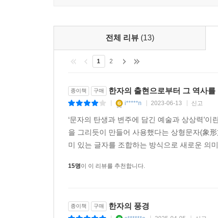
상세히 설명하고, 일본 대학자 시라카와 시즈카의 
을 수도 있다. 이 단어는 2000년 넘는 시간 동안 
여성, 노예, 동물, 시공간, 조상과 제사, 귀신
왕이 직접 통치하지 않고 합의제 기관을 최고 권력
시대에는 모두 날카로운 도구로 문자를 뼈에 새
보나 가장 적합한 번역어가 아닐 수 없었다. (…)
전체 리뷰
(13)
바꾸었다고 밝힌다.
최근에 공화 시기에 제작된 청동기 금문이 발굴되었
보(師和父)라는 이름으로도 불렸다. 이 금문에서 주
1
2
3부 청동기에 새긴 글자 ─ 고대 국가의 한자 금문
“사화보가 이와 같이 말한다”라는 똑같은 표현을 사
건국 주역들은 자신들이 멸망시킨 상나라의 주술적 
둘러싼 오랜 논쟁은 청동기 금문의 발견으로 일단락
한자의 출현으로부터 그 역사를
종이책
구매
그대로 계승한다. 저자는 바로 이것이 중국 역사
--- pp.310~311
i*****n
2023-06-13
신고
|
|
|
문명권이 지속되는 계기를 제공했기 때문이다. 이
이어받았다. 이 시기 청동기에 새긴 많은 글자는
‘문자의 탄생과 변주에 담긴 예술과 상상력’이
문서 행정의 제국 진나라에서 칼과 붓을 함께 지닌 
싶은 지배층의 욕망을 반영한다.
을 그리듯이 만들어 사용했다는 상형문자(象形
문관용은 소맷자락 안에 두 손을 맞잡은 자세로 섰는
미 있는 글자를 조합하는 방식으로 새로운 의미
통과 죽간을 끼워 넣는 작은 구멍도 나 있다. 문자
4부 기축 시대의 한자 ─ 육국고문: 주 왕실이 쇠
다. 글씨를 잘못 쓰면 차고 있는 칼로 죽간을 벗겨
15명
이 이 리뷰를 추천합니다.
제자백가는 역동적 토론과 논쟁을 이끌었고, 이
비했던 것이다. 사마천은 이들이 칼과 붓을 함께 
의사소통과 교육의 수단으로 자리매김한다. 중국 고
높은 지위의 사람이 직접 문서를 작성하는 경우는 
밀려나 새와 벌레의 문자인 조충서라 불리며 소외
--- p.410
한자의 풍경
종이책
구매
한편으로는 혁신과 개성의 시대이기도 했다.