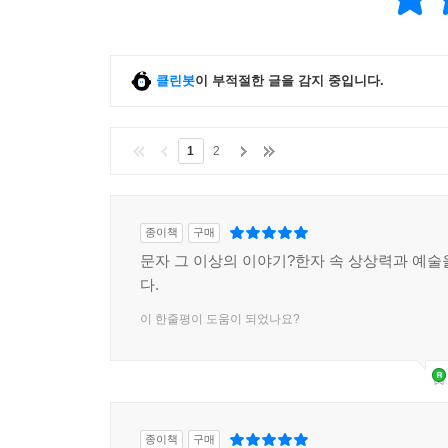
싸울 때는 정직하지 않은 사람을, 논쟁할 때는 거짓
여기에서 좋은 것을 추천(推薦)한다는 의미가 비롯
클린봇
이 부적절한 글을 감지 중입니다.
『한자의 풍경』 속 한 글자 한 글자에는 그것이 
크고 넓다. 왜 인간은 그리기에서 시작하여 문자를
답은 오늘의 우리에게 있는지도 모른다. 우리는 뼈,
1
2
한글과 타 문자와 숫자 등을 조합해가며 독창적 
우리가 영위하는 문자 생활과 텍스트의 의미, 그것
종이책
구매
문자 그 이상의 이야기?한자 속 상상력과 예술
다.
이 한줄평이 도움이 되었나요?
종이책
구매