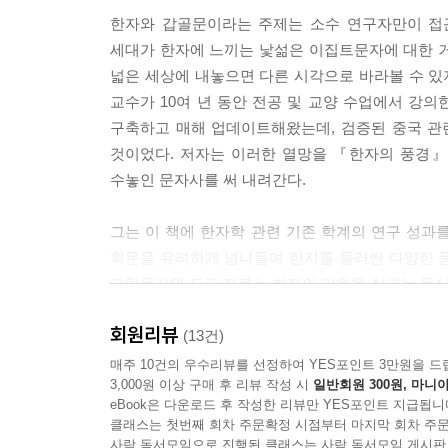
--- pp.89~90
영원한 기억에 대한 욕망│사후 세계와 묘지명│돌에
한자와 갑골문이라는 주제는 소수 연구자만이 접근
7장 죽간 ─ 대나무 조각에 쓴 문자
세대가 한자에 느끼는 낯섦은 이집트문자에 대한 
동요는 어린 남자 노예의 숨 가쁜 노동요였다
사막에 보존된 문자 기록│고묘에서 출토된 간독│죽
넓은 세상에 내놓으면 다른 시각으로 바라볼 수 
신(辛) 자는 원래 죄인의 살에 먹물로 글씨를 쓰거
8장 책의 등장 ─ 생각의 방식을 바꾸다
교수가 10여 년 동안 전공 및 교양 수업에서 강
글자로 쓴다. 맵다는 것은 사실 혀로 느끼는 맛이 
편철 ─ 책의 집필 방식을 결정하다│양피지와 코덱
구축하고 매해 업데이트해왔는데, 검증된 중국 관
표현하는 데 가장 적합한 것이 아닐 수 없다. 동(童
9장 백서 ─ 비단에 쓴 문자
것이었다. 저자는 이러한 열망을 『한자의 풍경』
르는 노동요를 뜻했다. 어린이의 순수한 동심을 표
비단에 쓴 문자│초증서│마왕퇴백서
수놓인 문자사를 써 내려간다.
은 우리를 소름 끼치게 한다. 고대에는 형벌을 받은
10장 종이에 쓴 문자 ─ 법의 진화를 이끌다
이를 가리키게 되었고, 별도로 노예를 나타내는 하인
종이의 사용│간독에서 종이로
그는 이 책에 한자학 관련 기존 학계의 연구 성과를
이것이 나중에는 정식 부인이 아닌 소실을 의미하게
학문을 유려하게 넘나들며 한자를 둘러싼 다양한 풍경
--- pp.152~153
6부 최초의 한자 사전 ─ 『설문해자』
그림문자와 도판 자료는 한자의 기원을 살피는 동
불어넣는다. 이 책은 좁게는 한자라는 문자를, 넓게
여성의 지위에 관한 새로운 해석: 술과 빗자루
회원리뷰
1장 『설문해자』의 탄생
이야기 솜씨와 체계적 지식의 배열은 500여 쪽이라
(13건)
갑골문 부(婦) 자는 여성이 빗자루 추를 들고 있는
한자 사전의 역사│왕망의 화천 ─ 잘못된 문자 해
기분을 맛보게 한다.
매주 10건의 우수리뷰를 선정하여 YES포인트 3만원을 드
고 이야기하는 사람도 있다. 하나는 알고 둘은 모르
2장 『설문해자』의 구성과 내용
3,000원 이상 구매 후 리뷰 작성 시
일반회원 300원, 마니아
을 정결하게 하는 도구였다. 또는 군대 지휘관들이
eBook은 다운로드 후 작성한 리뷰만 YES포인트 지급됩니
허신은 누구인가│부수법으로 배열하다
거북 뼈에 새겨 신을 받들던 고귀한 문자가
康)이라는 사람이 술과 빗자루를 만들었다고 한다. 
클래스는 첫번째 회차 주문확정 시점부터 마지막 회차 주문
3장 『설문해자』의 한계와 운명
제국을 이끄는 통치 행정의 수단이 되기까지
사락 독서모임으로 진행된 클래스는 사락 독서모임 게시판