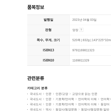
품목정보
발행일
2023년 04월 03일
판형
양장
쪽수, 무게, 크기
520쪽 | 832g | 143*225*32
ISBN13
9791169811323
ISBN10
1169811329
관련분류
카테고리 분류
국내도서
인문
인문/교양
교양으로 읽는 인문
국내도서
인문
기호학/언어학
언어학의 이해
언어학 
국내도서
인문
기호학/언어학
언어학의 이해
동양어
국내도서
역사
동양사/동양문화
동양사/동양문화 일반