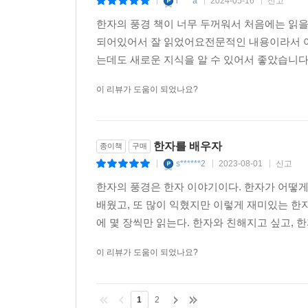
r****a
2024-05-16
신고
|
|
|
파고들어가 발견해놓은 성과들을, 다른 지식의 묘목
한자의 풍경 책이 너무 두꺼워서 처음에는 읽
되어있어서 잘 읽었어요전문적인 내용이라서 
문자를 사용했던 5000년이라는 시간은 인간 진화의
는데도 새로운 지식을 알 수 있어서 좋았습니다
여유가 없었다. 인간의 뇌는 오랜 기간 동안 수렵 채집
같은 몇 개의 기호들을 인식할 때 활성화된다. 
이 리뷰가 도움이 되었나요?
모양으로 떨어지는 경우는 거의 없다. 그리고 이 
문자 상자 영역은 원래 문자를 처리하는 곳이 아니라
곳이었다. 이런 윤곽선들을 인식하는 곳을 문자 상
한자를 배우자
종이책
구매
─ 85-87쪽
s******2
2023-08-01
신고
|
|
|
한자의 풍경은 한자 이야기이다. 한자가 어떻게
저자에 따르면 현재까지 개발된 대부분의 문자 
배웠고, 또 많이 익혔지만 이렇게 재미있는 한자
예외적인 경우이다. 이런 고대 문자의 유사성은 갑
에 몇 장씩만 읽는다. 한자와 친해지고 싶고, 한
딱딱한 물체에 새겼다. 영어에서 문자를 의미하는 wr
민족은 너도밤나무(beech)의 두꺼운 껍질을 벗겨
이 리뷰가 도움이 되었나요?
beech의 변형으로 나무였고, library의 어원
조각의 흔적이 있듯이 영어 book과 library
1
2
출발했다는 설명이다.