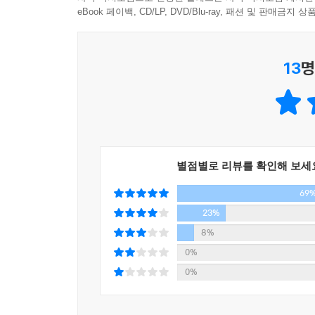
는 술과 성스러운 제단을 정결하게 하는 도구의 조
『설문해자』 해석의 한계│『설문해자』의 운명
문자를 둘러싼 극적이고도 빛나는 순간들
eBook 페이백, CD/LP, DVD/Blu-ray, 패션 및 판매금
히 집에서 청소하는 사람은 아니었던 것이다. 갑골
--- pp.144~145
주│도판 출처│참고 문헌│색인
이승훈 교수는 『한자의 풍경』에서 한자가 탄생한
13
명
생동감 있는 모습을 포착한다. 무당이 제사에서 춤을
마음: 심장이 가리키는 것
쓰고 그것을 낭독하던 엄숙한 현장, 노나라 출신 공
갑골문에는 아직 이런 마음과 관련된 원초적인 글
생애를 새긴 돌을 묻어 죽음 이후에도 영원히 기
에게 의지하였기 때문에 스스로 판단하고 능동적으로
체화하고 사용했다. 구체적인 그림문자로 시작했던
자에 불과하다. 신의 의지를 표현하는 데 중점을 
청동기에서 대나무, 비단, 종이와 붓으로 기록 매체
그런데 갑골문 시대에서 1000년이 지난 한나라 때
같다.
이 흐르면서 인간의 이성이 예리해지고 감정이 풍
별점별로 리뷰를 확인해 보세
들이 이제는 스스로의 마음을 돌아보고 그것이 어
69
1부 바위와 도기에 새긴 글자 ─ 원시 한자의 탄
마음이 변화해온 흔적이 그대로 남아 있다.
무엇인지, 고대 인류의 초기 문자 형태는 왜 서
23%
--- p.162
인면어문과 대문구 문화의 도문이 한자의 기원이라는
8%
환경 변화에 따른 수렵 채집 사회에서 농경 사회로의
0%
공화주의: republic의 번역어 공화국의 ‘공화’는 
0%
금문 공(共) 자는 두 손으로 술잔을 쥔 모습이다. 
2부 뼈에 새긴 글자 ─ 한자의 완성 갑골문: 상나라
타내는 화가 결합된 화 자가 나중에 간략해진 것이
동물 뼈에 복점을 기록하였다. 이것이 바로 갑골
이미지를 떠올린 것이다. 공화는 실존 인물의 이름일