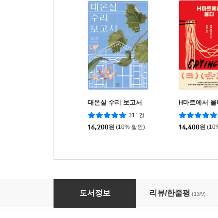
대온실 수리 보고서
H마트에서 울
311건
16,200
원
(10% 할인)
14,400
원
(10
한자의 풍경
도서정보
리뷰/한줄평
(13/9)