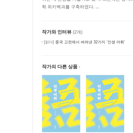
3장 문자의 연속성 ─ 중국이라는 정체성이 시작되
학 위키백과를 구축하였다. ...
상나라 문자의 계승│중국의 기원
4장 신의 세계에서 인간 세상으로 내려온 문자
문자 보급으로 인한 세계관의 변화
작가와 인터뷰
(2개)
5장 금문의 문화적 특징
예기 ─ 무용지물의 청동기│거대 신전을 대신한 청동
[읽다]
중국 고전에서 벼려낸 32가지 ‘인생 어휘’
6장 청동기에 새긴 문자
청동기 시대에 청동은 없었다?│중국의 청동기 문명
오해와 진실
작가의 다른 상품
7장 금문의 황금시대
대우정 ─ 천명을 처음 기록한 정│모공정 ─ 예술적
8장 금문의 발전 과정
금문의 형태 변화│금문의 내용 변화
4부 기축 시대의 한자 ─ 육국고문
1장 춘추 시대 ─ 공화에서 시작해 맹서로 유지된 