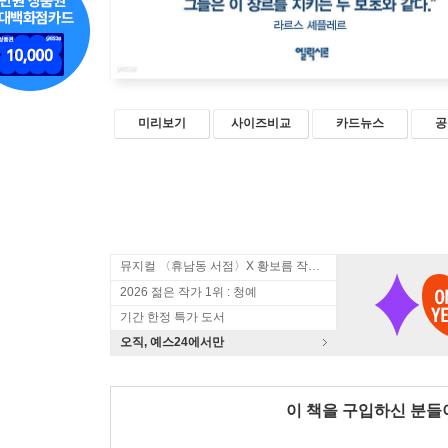
미리보기
사이즈비교
카드뉴스
공
뮤지컬 〈휴남동 서점〉X 황보름 작가 북토크
2026 젊은 작가 1위 : 청예
기간 한정 특가 도서
오직, 예스24에서만
이 책을 구입하신 분