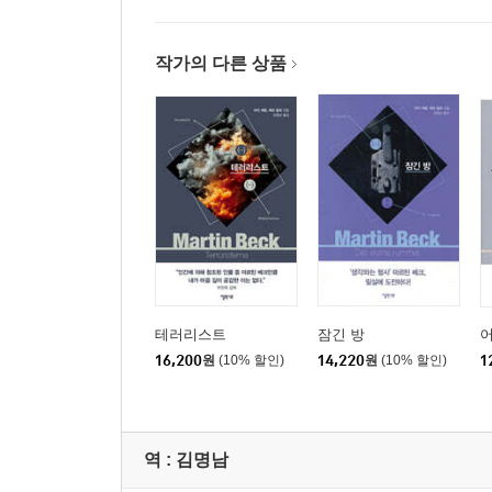
작가의 다른 상품
테러리스트
잠긴 방
어
16,200
원
(10% 할인)
14,220
원
(10% 할인)
1
역 :
김명남