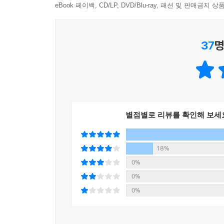
세력화하여 점점 더 자신들의 권위에만 집착한다.
eBook 페이백, CD/LP, DVD/Blu-ray, 패션 및 판매금
실망감을 안은 채 또 다른 길을 택한다.
37
명
‘라르스 셰플레르’라는 필명으로 활동하는 스웨
대해, ‘죽음’과 ‘여성’이라는 “시대를 초월하여
찬사를 바치기도 했다.
범죄소설을 현실의 거울상으로 만들다
별점별로 리뷰를 확인해 보세
“범죄소설은 언제나 동시대를 가장 선명하게 재현한
‘마르틴 베크’ 시리즈 전반에 흐르는 사회 비판
18%
알려진 스웨덴의 현실을 범죄소설이라는 장치를 통
0%
면면들을 발견할 수 있게 했다. 등장인물들은 베
0%
이렇게 사회상을 문학작품에 녹여 넣는 작풍은 ‘마르
0%
라르스 셰플레르는 이 책의 서문에서, 영국 탐정