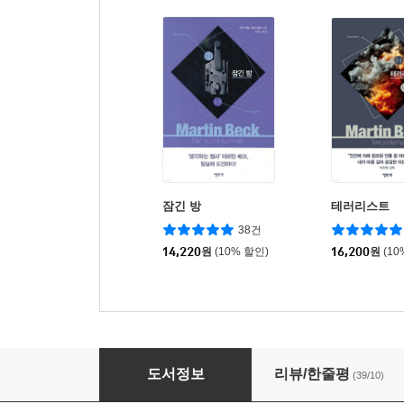
잠긴 방
테러리스트
38건
14,220
원
(10% 할인)
16,200
원
(10
경찰 살해자
도서정보
리뷰/한줄평
(39/10)