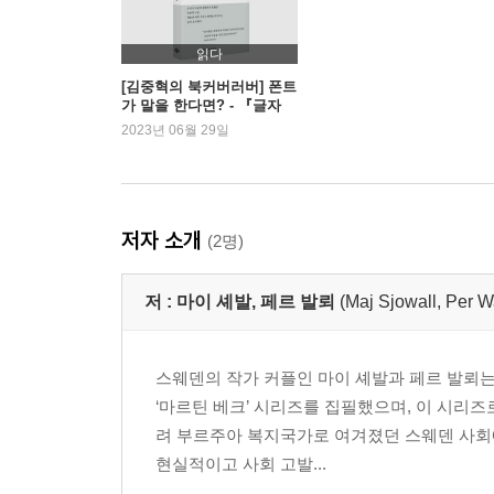
읽다
[김중혁의 북커버러버] 폰트
가 말을 한다면? - 『글자
풍경』, 『폰트의 맛』
2023년 06월 29일
저자 소개
(2명)
저 :
마이 셰발, 페르 발뢰
(Maj Sjowall, Per W
스웨덴의 작가 커플인 마이 셰발과 페르 발뢰는 
‘마르틴 베크’ 시리즈를 집필했으며, 이 시리
려 부르주아 복지국가로 여겨졌던 스웨덴 사회에
현실적이고 사회 고발...