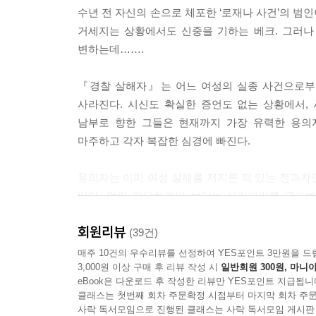
수년 전 자신의 손으로 체포한 ‘로재나 사건’의 범인
거세지는 상황에서도 신중을 기하는 베크. 그러나
변하는데…….
『경찰 살해자』는 어느 여성의 실종 사건으로부터
사라진다. 시신도 확실한 증언도 없는 상황에서,
남부로 향한 그들은 현재까지 가장 유력한 용의
마주하고 각자 복잡한 심경에 빠진다.
용의자는 이미 여성 살해를 저지른 적 있는 전과
있다. 얼핏 간단하게만 보이는 사건이기에 국가
베크를 압박한다. 그리고 마침내 실종 여성의 
회원리뷰
총격전으로 경찰과 대중의 관심은 급격히 옮겨간다.
(39건)
‘실종 사건’은 홀로 마무리하라며 베크에게서 관심을
매주 10건의 우수리뷰를 선정하여 YES포인트 3만원을 드
3,000원 이상 구매 후 리뷰 작성 시
일반회원 300원, 마니아
eBook은 다운로드 후 작성한 리뷰만 YES포인트 지급됩니
서로 관계없이 굴러가는 듯하던 각각의 사건들은 
클래스는 첫번째 회차 주문확정 시점부터 마지막 회차 주문
이어 스웨덴 사회의 타락과 경찰 조직의 방만한 실
사락 독서모임으로 진행된 클래스는 사락 독서모임 게시판