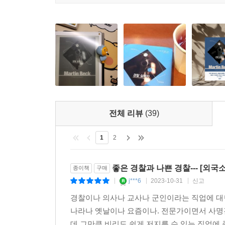
베크’ 시리즈가 “더러운 현재를 끌어들”여 “사회의
발뢰는 “(상업적인 장르를 활용해) 사회의 위선과 
지닌다. 한편, 첫 출간으로부터 이미 오십여 년이
시대로부터 독자들의 시대가 완전히 달라지지는 않
‘마르틴 베크’ 시리즈 이후로 범죄소설은 흐름이
작가들에게 범죄소설이 나아갈 길을 보여주었다. “경찰
작가들로부터 찬사를 받고 있는 ‘마르틴 베크’ 시리
전체 리뷰
(39)
1
2
좋은 경찰과 나쁜 경찰--- [외국
종이책
구매
j***6
2023-10-31
신고
|
|
|
경찰이나 의사나 교사나 군인이라는 직업에 대
나라나 옛날이나 요즘이나. 전문가이면서 사명
데 그만큼 비리도 쉽게 저지를 수 있는 직업에 