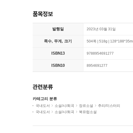
품목정보
발행일
2023년 03월 31일
쪽수, 무게, 크기
504쪽 | 518g | 128*188*35
ISBN13
9788954691277
ISBN10
8954691277
관련분류
카테고리 분류
국내도서
소설/시/희곡
장르소설
추리/미스터리
국내도서
소설/시/희곡
북유럽소설