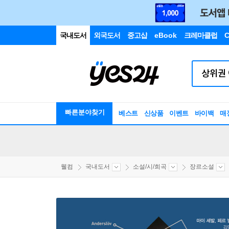
국내도서
외국도서
중고샵
eBook
크레마클럽
C
빠른분야찾기
베스트
신상품
이벤트
바이백
매
웰컴
국내도서
소설/시/희곡
장르소설