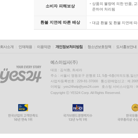
상품의 불량에 의한 반품, 교
소비자 피해보상
준하여 처리됨
환불 지연에 따른 배상
대금 환불 및 환불 지연에 
회사소개
인재채용
이용약관
개인정보처리방침
청소년보호정책
도서홍보안내
대표 : 김석환, 최세라
주소 : 서울시 영등포구 은행로 11, 5층~6층(여의도동,일신
사업자등록번호 : 229-81-37000 통신판매업신고 : 제 200
이메일 : yes24help@yes24.com 호스팅 서비스사업자 :
Copyright ⓒ YES24 Corp. All Rights Reserved.