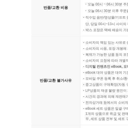
오늘 00시 ~ 06시 30분 
반품/교환 비용
오늘 06시 30분 이후 주문
직수입 음반/영상물/기프트 
단, 당일 00시~13시 사이
박스 포장은 택배 배송이 가
소비자의 책임 있는 사유로 
소비자의 사용, 포장 개봉에 
복제가 가능한 상품 등의 포장을 
소비자의 요청에 따라 개별
디지털 컨텐츠인 eBook, 
eBook 대여 상품은 대여 기
모바일 쿠폰 등록 후 취소/환
반품/교환 불가사유
중고상품이 구매확정(자동 
LP상품의 재생 불량 원인이 기
시간의 경과에 의해 재판매가
전자상거래 등에서의 소비자
eBook 세트 상품은 일괄 
1개의 상품으로 취급 및 판매
우, 세트 상품 전부 및 세트