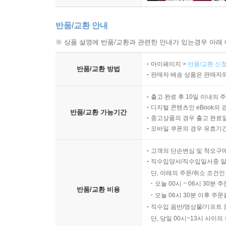
반품/교환 안내
※ 상품 설명에 반품/교환과 관련한 안내가 있는경우 아래 
마이페이지 >
반품/교환 신청
반품/교환 방법
판매자 배송 상품은 판매자와
출고 완료 후 10일 이내의 
디지털 콘텐츠인 eBook의 
반품/교환 가능기간
중고상품의 경우 출고 완료일
모바일 쿠폰의 경우 유효기간(
고객의 단순변심 및 착오구
직수입양서/직수입일서중 일
단, 아래의 주문/취소 조건인
오늘 00시 ~ 06시 30분 
반품/교환 비용
오늘 06시 30분 이후 주문
직수입 음반/영상물/기프트 
단, 당일 00시~13시 사이