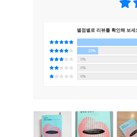
다.
이처럼 다양한 외부 위협으로 인해 인체 내부에서
--- pp.280~281
도움으로 좋아지기도 한다. 저자는 신체의 불균형 
가르쳐준다. 이는 수면 습관, 과학기술과의 관계, 
별점별로 리뷰를 확인해 보세
핵심은 우리 모두 자기만의 안정감을 찾아야 한다는
23%
목표다. 만약 내가 삶을 충만하게 만드는 데 건강이
0%
자체가 나를 힘들게 한다면 이번에는 힘을 좀 뺄 차
0%
있을 삶의 측면들을 하나씩 들여다보자. (본문 중에
0%
실제로 오랫동안 불안, 소화불량, 원인 불명의 발
검토한 다음 염증을 일으킬 수 있는 음식을 금지해
누그러졌다. 수년간 심각한 불면증에 시달려온 남
화면을 들여다보며 일했고, 뉴욕에 있는 고층아파
가보라고 권했다. 자연 속에서, 인공조명이 없는 어
내 불안은 대체 무슨 말을 하고 싶어 하는 걸까?