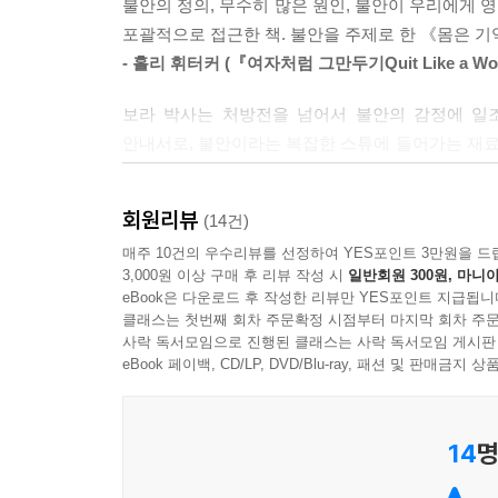
되돌리려고 노력할 수 있다. 앞으로 우리가 나아갈
불안의 정의, 무수히 많은 원인, 불안이 우리에게 
형적으로 발견됐다. 사회적으로 권리를 빼앗기거나 
아니면 둘 다인지를 파악하는 지점에서 시작된다. (
포괄적으로 접근한 책. 불안을 주제로 한 《몸은 기
의 순교를 긍정적으로 강조하는 문화에 응하기 위해
- 홀리 휘터커 (『여자처럼 그만두기Quit Like a W
것이다. 여기 뭔가가 잘못됐어요 또는 나 힘들어요 
불안이 나를 괴롭힐 때, 뜻대로 안 되는 자신의 
러한 질병이 현대사회에 가득한 독소(장내세균 불
보라 박사는 처방전을 넘어서 불안의 감정에 일
재고해보자. 내 몸이 어떤 신호를 보내고 있는지 
고 사회적 제약이 복잡하게 혼합되어 나타났다고 
안내서로, 불안이라는 복잡한 스튜에 들어가는 재
고 손가락질도 덜 받기 때문이다. 이 경우에는 신
조언들을 제공한다.
갑자기 배가 아픈가? 쉽게 잠들지 못해 고통스러운
있다고 이해해야 한다. 그래서 여성(섬유근육통은 
- 엘리스 로에넨 (웰니스 브랜드 굽(GOOP)의 전 CC
몸이 보내는 불안의 신호에 대처하는 가장 실용적
지지 않을 때가 많다.
회원리뷰
(14건)
--- pp.176~178
불안은 당신의 삶을 작고 좁게 만든다. 그러나 보라
매주 10건의 우수리뷰를 선정하여 YES포인트 3만원을 드
실제로 지난 10년간 환자들을 만나고 치료 과정
3,000원 이상 구매 후 리뷰 작성 시
일반회원 300원, 마니아
머릿속에서 벗어나 신체와 관계와 생활 방식을 돌아
배앓이, 초조함, 비관적인 생각 등 우리가 느끼는 
eBook은 다운로드 후 작성한 리뷰만 YES포인트 지급됩니
기억해라. 당신의 상사, 회사, 그리고 평생에 걸쳐
- 멀리사 어번 (홀30(Whole 30) 공동 창립자이자 CE
힘든 일을 겪으면서 발생한 증상일 수도 있지만, 당
클래스는 첫번째 회차 주문확정 시점부터 마지막 회차 주문
한 시간을 지정하고 그것을 기필코 지키는 책임은 
사락 독서모임으로 진행된 클래스는 사락 독서모임 게시판
일어나서 제일 먼저 핸드폰을 확인하는 것으로 하
사상 최고로 불안이 높은 이 시대에, 보라 박사
eBook 페이백, CD/LP, DVD/Blu-ray, 패션 및 판매금
사실 인간은 위협적인 포식자의 등장처럼 일상적
하지 마라. 침대에서 일어나 그날의 목적과 분위기를
홀리스틱한 관점에서 불안에 접근하며, 신중하고 
스트레스반응을 체내에 프로그램화한 상태다. 그런
으로 베란다에만 서 있어도 좋으니, 밖으로 나가서 
- 윌 콜 (기능의학 전문가, 『직관적 단식(Intuitive F
끊임없이 쏟아지는 알림 등등 만성적인 스트레스요
제 아침이 되었으니 정신을 차리고 주의를 환기하고
14
명
있어도, 소화가 잘 안 되는 음식을 먹어도, 인스타
밤이 되면 잠이 오게 하는 효과도 있다. 이처럼 
받아들인다. 그리고 그것은 우리에게 ‘불안’하다는