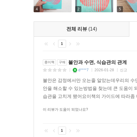
가짜 불안과 진짜 불안을 구별하고, 몸과 마음의 목
4
2
5
이런 생리적 욕구를 다스리고 난 후에도 여전히
튼튼해져도, 자연의 이치에 따르며 잠을 푹 자게 되
전체 리뷰
(14)
난 후에 맞닥뜨리는 불안이 바로 내면의 긴급하고 간
명료함과 연민에서 나온다.
1
저자는 이런 감정을 억누르거나 피하기보다는 끌어
불안과 수면, 식습관의 관계
종이책
구매
말하려는 것이 무엇일까?’라고 물어야 한다는 것
d****7
2026-01-28
신고
|
|
|
중요한 목소리를 놓칠 수 있다. 그러니 진짜 불
불안은 감정에서만 오는줄 알았는데우리의 수면
필요하다는 사실을 알려주는 중요한 지표 역할을 
안을 해소할 수 있는방법을 찾는데 큰 도움이
찾아낼 수 있다.
습관을 고치게 됐어요이책의 가이드에 따라좀 
가짜 불안과 진짜 불안은 얼핏 보면 상충하거나 모순되
이 리뷰가 도움이 되었나요?
세로토닌, 감마아미노부티르산(GABA), 장 염증, 
(spiritual needs)의 교차점에 존재하는 심리·정
1
문제다. 아무리 장을 치유하고 디카페인 커피를 