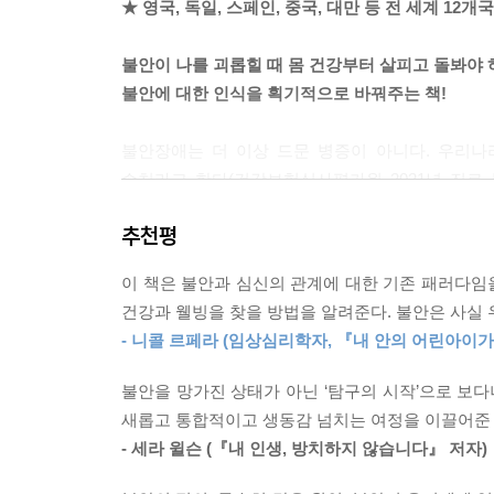
★ 영국, 독일, 스페인, 중국, 대만 등 전 세계 12개
이 있는데 이 또한 우리가 공포에 처했을 때 나타나
곧게 펴고 시선을 부드럽게 유지해라. 목을 앞으로 
불안이 나를 괴롭힐 때 몸 건강부터 살피고 돌봐야 
체공학적인 업무 환경을 갖추고 주기적으로 휴식 시
불안에 대한 인식을 획기적으로 바꿔주는 책!
이 좋다.
--- p.97
불안장애는 더 이상 드문 병증이 아니다. 우리나라 
수치라고 한다(건강보험심사평가원 2021년 진료 
진료할 때 나는 다른 이유가 증명되기 전까지는 일
떠안고 사는 사람들이 얼마나 될지 짐작조차 안 될
통을 과소평가하거나 불안이 높은 사람은 전부 당뇨
추천평
게 건강한 상태가 아닐 수도 있다. 사람들 대부분
『내 몸이 불안을 말한다』를 쓴 정신건강의학과
있어서 온종일 혈당이 오르내리는데, 혈당이 곤두
이 책은 불안과 심신의 관계에 대한 기존 패러다임
마운트시나이병원에서 정신과 레지던트로 일할 당시 
고려하면 내가 진료실에서 마주하는 불안의 뿌리에는
건강과 웰빙을 찾을 방법을 알려준다. 불안은 사실 
있을지 다방면으로 고민하고 대안적 접근들을 두루
해 혈당조절이 불안을 완화하는 가장 즉각적이고 효과
- 니콜 르페라 (임상심리학자, 『내 안의 어린아이가
들여다보는 것이었다. 다시 말해 불안은 단순히 마
배고파서 생기는 불안(hangxiety), 즉 혈당 저하로
--- p.115
불안을 망가진 상태가 아닌 ‘탐구의 시작’으로 보다
불안은, 그것이 생활 습관의 결과든 아니면 자신
새롭고 통합적이고 생동감 넘치는 여정을 이끌어준
자체는 문제가 아니며, 그저 우리 삶에서 다른 뭔가
환자가 자신의 기분과 욕구를 표현할 통로를 갖지
- 세라 윌슨 (『내 인생, 방치하지 않습니다』 저자)
생활, 또는 환경에서 뭔가 균형이 깨졌다는 증거이
‘그 형태를 전환’하여 드러나기도 했다. 특히 이