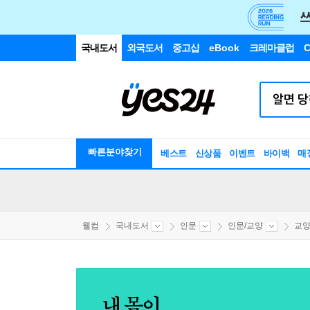
국내도서
외국도서
중고샵
eBook
크레마클럽
C
빠른분야찾기
베스트
신상품
이벤트
바이백
매
웰컴
국내도서
인문
인문/교양
교양