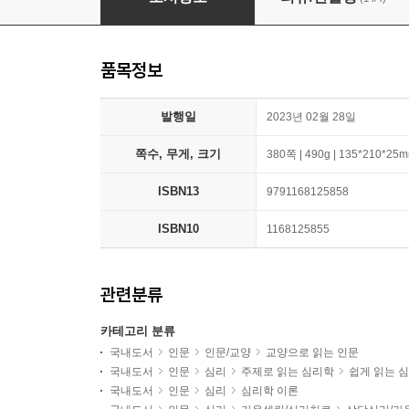
품목정보
발행일
2023년 02월 28일
쪽수, 무게, 크기
380쪽 | 490g | 135*210*25
ISBN13
9791168125858
ISBN10
1168125855
관련분류
카테고리 분류
국내도서
인문
인문/교양
교양으로 읽는 인문
국내도서
인문
심리
주제로 읽는 심리학
쉽게 읽는 
국내도서
인문
심리
심리학 이론