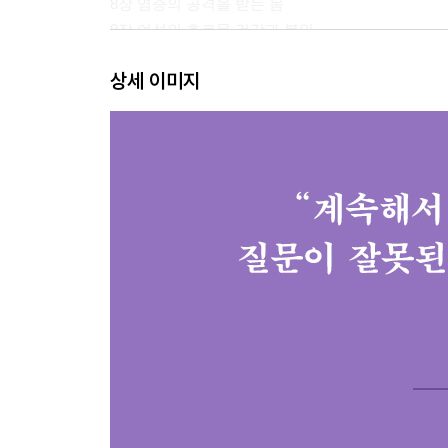
8장 염증의 공격을 받는 몸
9장 여성의 호르몬 건강과 불안
10장 조용한 유행병, 금단현상
상세 이미지
11장 스트레스를 해소하고 이완하기
3부 진짜 불안을 경청하고 앞으로 나아가는 법
12장 나를 알다
13장 당신이 노래를 멈춘 이유
14장 관계와 평온
15장 붙잡기, 흘려보내기
감사의 글
주
찾아보기