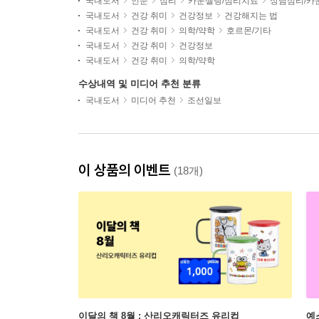
국내도서
인문
심리
카운셀링/심리치료
상담심리/카
국내도서
건강 취미
건강정보
건강해지는 법
국내도서
건강 취미
의학/약학
호르몬/기타
국내도서
건강 취미
건강정보
국내도서
건강 취미
의학/약학
수상내역 및 미디어 추천 분류
국내도서
미디어 추천
조선일보
이 상품의 이벤트
(18개)
이달의 책 8월 : 산리오캐릭터즈 유리컵
예