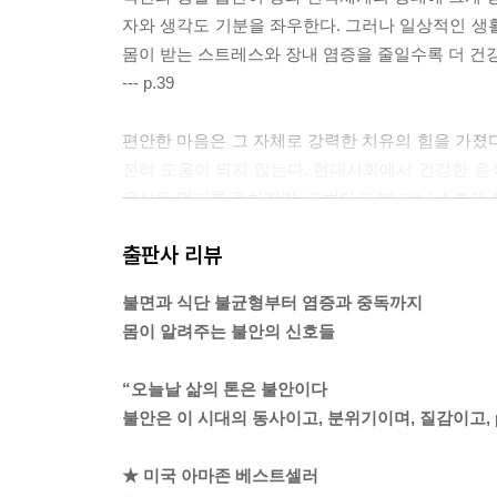
자와 생각도 기분을 좌우한다. 그러나 일상적인 생
몸이 받는 스트레스와 장내 염증을 줄일수록 더 건
--- p.39
편안한 마음은 그 자체로 강력한 치유의 힘을 가졌
전혀 도움이 되지 않는다. 현대사회에서 건강한 음식
음식을 먹기를 원하지만, 그렇다고 매 끼니 스트
내가 늘 환자들에게 강조하는 말을 여기서도 언급하
출판사 리뷰
식사하기 매우 어려운 나라에 살고 있다. 특히 집밥
에서 할 수 있는 한 가장 좋은 선택을 하되, 가끔
불면과 식단 불균형부터 염증과 중독까지
건 슈거 크래시를 피하는 것보다 그게 더 도움이 될 
몸이 알려주는 불안의 신호들
--- p.62
“오늘날 삶의 톤은 불안이다
화면을 들여다보는 자세가 뇌에 불안을 전할 수 있다
불안은 이 시대의 동사이고, 분위기이며, 질감이고, 
영향을 미치고, 교감신경계와 연결된 어깨, 등 위쪽
하는 자세는 우리가 스트레스 상황에 있다는 신호를
★ 미국 아마존 베스트셀러
는 상황이라도 생리적으로는 우리가 체감하는 것보다