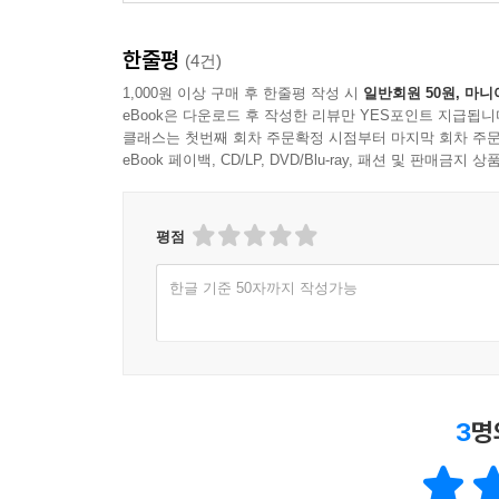
파악하고 대처해야 한다.
한줄평
(4건)
『내 몸이 불안을 말한다』는 불안의 유형을 구별
1,000원 이상 구매 후 한줄평 작성 시
일반회원 50원, 마니
뿌리부터 다뤄야 할 때와 잠시 멈춰 불안이 보내
eBook은 다운로드 후 작성한 리뷰만 YES포인트 지급됩니
실제로 적용해봄으로써, 불안이 ‘없는’ 삶이 아니라 
클래스는 첫번째 회차 주문확정 시점부터 마지막 회차 주문
eBook 페이백, CD/LP, DVD/Blu-ray, 패션 및 판매금
평점
한글 기준 50자까지 작성가능
3
명