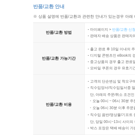
반품/교환 안내
※ 상품 설명에 반품/교환과 관련한 안내가 있는경우 아래 
마이페이지 >
반품/교환 신청
반품/교환 방법
판매자 배송 상품은 판매자와
출고 완료 후 10일 이내의 
디지털 콘텐츠인 eBook의 
반품/교환 가능기간
중고상품의 경우 출고 완료일
모바일 쿠폰의 경우 유효기간(
고객의 단순변심 및 착오구
직수입양서/직수입일서중 일
단, 아래의 주문/취소 조건인
오늘 00시 ~ 06시 30분 
반품/교환 비용
오늘 06시 30분 이후 주문
직수입 음반/영상물/기프트 
단, 당일 00시~13시 사이
박스 포장은 택배 배송이 가