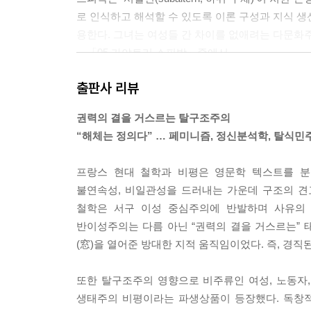
로 인식하고 해석할 수 있도록 이론 구성과 지식 생
용한다. 그녀는 여성들 간 차이를 없애려는 다문화
---「05 가야트리 스피박」중에서
출판사 리뷰
푸코는 이성에 기반을 둔 근대성(계몽적 기획)에 
비판적으로 바라볼 수 있게 해 주었다. 특히 그는 지식
권력의 결을 거스르는 탈구조주의
로 작동하는 자율 권력에 대한 탁월한 분석을 내놓았
“해체는 정의다” … 페미니즘, 정신분석학, 탈식민
---「07 미셸 푸코」중에서
프랑스 현대 철학과 비평은 영문학 텍스트를 분석하는데
이글턴은 현실과 동떨어진 (탈)구조주의 담론을 불
불연속성, 비일관성을 드러내는 가운데 구조의 견고함을
조적 모순에 주목하는 그는 개인의 자율성을 그다지
철학은 서구 이성 중심주의에 반발하며 사유의 지평
한 이론과 말의 잔치를 경계하기 때문이다. 그는 
반이성주의는 다름 아닌 “권력의 결을 거스르는” 
(窓)을 열어준 방대한 지적 움직임이었다. 즉, 경
---「09 테리 이글턴」중에서
또한 탈구조주의 영향으로 비주류인 여성, 노동자,
생태주의 비평이라는 파생상품이 등장했다. 독창적