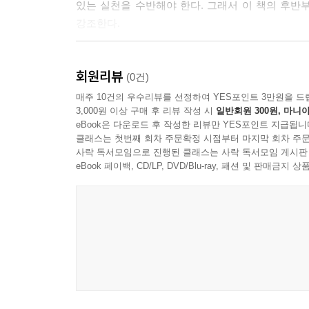
있는 실천을 수반해야 한다. 그래서 이 책의 후
강조한다.
이 책에서는 텍스트 내적 구조의 모순을 드러내
회원리뷰
일별한다. 독자는 이들 각자의 사유의 고갱이와 
(0건)
고유한 사유의 틀과 중요 개념, 그리고 특징을 섬
매주 10건의 우수리뷰를 선정하여 YES포인트 3만원을 드
3,000원 이상 구매 후 리뷰 작성 시
일반회원 300원, 마니아
수 있다. 아울러 탈구조주의 이론을 영문학 작품 
eBook은 다운로드 후 작성한 리뷰만 YES포인트 지급됩니
클래스는 첫번째 회차 주문확정 시점부터 마지막 회차 주문
사락 독서모임으로 진행된 클래스는 사락 독서모임 게시판
eBook 페이백, CD/LP, DVD/Blu-ray, 패션 및 판매금