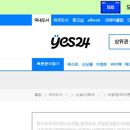
국내도서
외국도서
중고샵
eBook
크레마클럽
C
빠른분야찾기
베스트
신상품
이벤트
바이백
매
웰컴
국내도서
소설/시/희곡
비평/창작/이