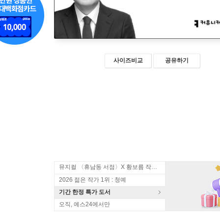
사이즈비교
공유하기
뮤지컬 〈휴남동 서점〉X 황보름 작가 북토크
2026 젊은 작가 1위 : 청예
기간 한정 특가 도서
오직, 예스24에서만