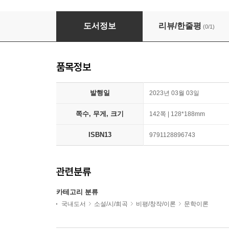
탈구조주의, 10가지 시각
도서정보
리뷰/한줄평
(0/1)
품목정보
발행일
2023년 03월 03일
쪽수, 무게, 크기
142쪽 | 128*188mm
ISBN13
9791128896743
관련분류
카테고리 분류
국내도서
소설/시/희곡
비평/창작/이론
문학이론