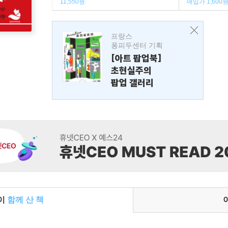
11,550원
매입가 1,600
프랑스
퐁피두센터 기획
[아트 팝업북]
초현실주의
팝업 갤러리
들이
함께 산 책