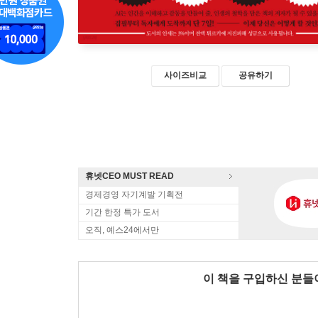
사이즈비교
공유하기
휴넷CEO MUST READ
경제경영 자기계발 기획전
기간 한정 특가 도서
오직, 예스24에서만
이 책을 구입하신 분