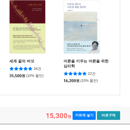
세계 끝의 버섯
어른을 키우는 어른을 위한
심리학
34건
22건
31,500
원
(10% 할인)
16,200
원
(10% 할인)
15,300
카트에 넣기
바로구매
원