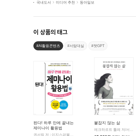
국내도서
미디어 추천
동아일보
이 상품의 태그
#AI활용콘텐츠
#서탐대실
#챗GPT
된다! 하루 만에 끝내는
붙잡지 않는 삶
제미나이 활용법
에크하르트 톨레 저/서진 편/루카 역
권서림 저
이지스퍼블리싱
|