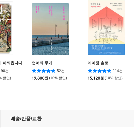
이 아뢰옵니다
언어의 무게
에이징 솔로
90건
52건
114건
% 할인)
19,800
원
(10% 할인)
15,120
원
(10% 할인)
배송/반품/교환