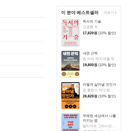
이 분야 베스트셀러
더보기
독서의 기술
고명환 저
17,820
원
(10% 할인)
내면 근력
짐 머피 저/지여울 역
19,800
원
(10% 할인)
어떻게 살아낼 것인가
짐 콜린스 저/고영훈,윤영호 역
26,820
원
(10% 할인)
무례한 세상에서 나를
지키는 법
발타자르 그라시안 저/하와이 대저택 편저