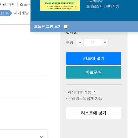
서진
기획
스노우폭스북스
2023년 02월 22일
자기계발 top100 3주
베스트
오늘은 그만 보기
판매중
수량
카트에 넣기
바로구매
해외배송 가능
문화비소득공제 가능
리스트에 넣기