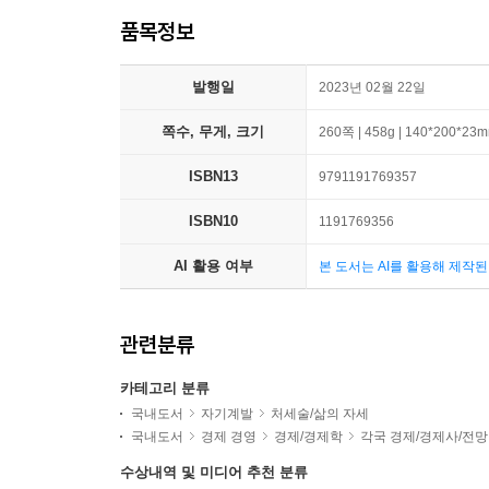
품목정보
발행일
2023년 02월 22일
쪽수, 무게, 크기
260쪽 | 458g | 140*200*23
ISBN13
9791191769357
ISBN10
1191769356
AI 활용 여부
본 도서는 AI를 활용해 제작
관련분류
카테고리 분류
국내도서
자기계발
처세술/삶의 자세
국내도서
경제 경영
경제/경제학
각국 경제/경제사/전망
수상내역 및 미디어 추천 분류