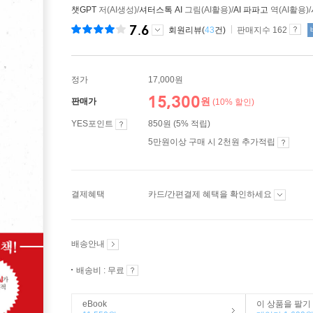
챗GPT
저(AI생성)/
셔터스톡 AI
그림(AI활용)/
AI 파파고
역(AI활용)/
7.6
회원리뷰(
43
건)
판매지수 162
정가
17,000원
15,300
원
판매가
(10% 할인)
YES포인트
850원 (5% 적립)
5만원이상 구매 시 2천원 추가적립
결제혜택
카드/간편결제 혜택을 확인하세요
배송안내
배송비 : 무료
eBook
이 상품을 팔기