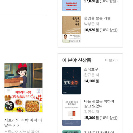
17,820
원
(10% 할인)
운명을 보는 기술
박성준 저
16,920
원
(10% 할인)
이 분야 신상품
더보기
조직호구
한규은 저
14,100
원
다들 괜찮은 척하며
살고 있었다
김민식 저
15,300
원
(10% 할인)
지브리의 식탁 마녀 배
달부 키키
iklish)
스튜디오 지브리 감수/주부의 벗사 편/이선희 역
대원씨아이
|
진상 고객 완벽하게