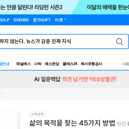
D/LP
DVD/BD
문구
/GIFT
티켓
장안내
채널예스
사락
예스펀딩
클래스24
독서유형검사
여
RBTI Lab
독서유형검사
AI 일문백답
의견 남기면 YES상품권!
소득공제
삶의 목적을 찾는 45가지 방법
인간 