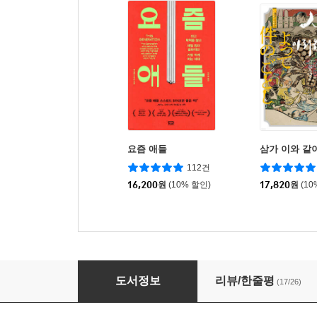
요즘 애들
삼가 이와 같
112건
16,200
원
(10% 할인)
17,820
원
(10
삶의 목적을 찾는 45가지 방법
도서정보
리뷰/한줄평
(17/26)