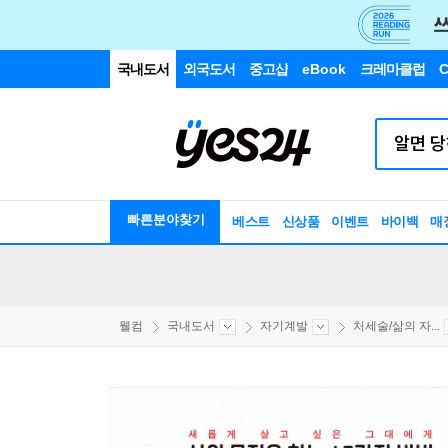
국내도서
외국도서
중고샵
eBook
크레마클럽
C
빠른분야찾기
베스트
신상품
이벤트
바이백
매
웰컴
국내도서
자기계발
처세술/삶의 자...