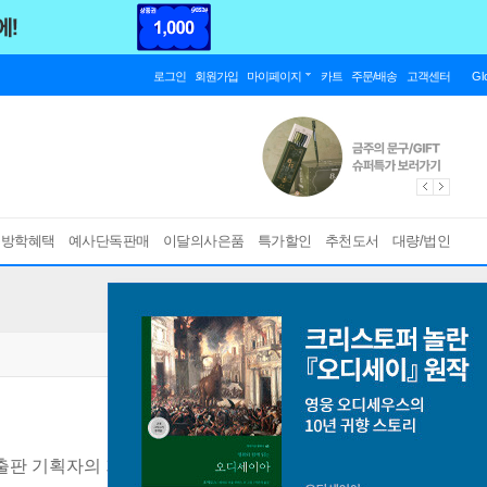
로그인
회원가입
마이페이지
카트
주문/배송
고객센터
Gl
름방학혜택
예사단독판매
이달의사은품
특가할인
추천도서
대량/법인
출판 기획자의 기획안으로 챗GPT AI가 쓴 최초의 책!