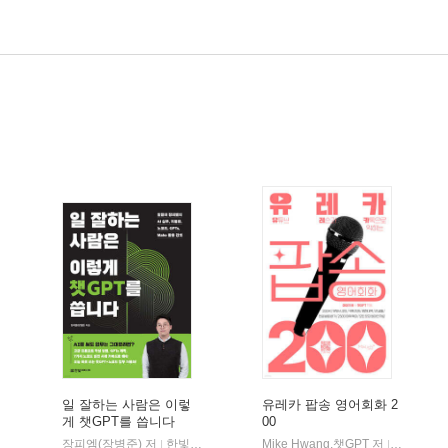
일 잘하는 사람은 이렇
유레카 팝송 영어회화 2
게 챗GPT를 씁니다
00
스노우폭스북스
|
장피엠(장병준) 저
한빛미디어
Mike Hwang,챗GPT 저
마이클리시(m
|
|