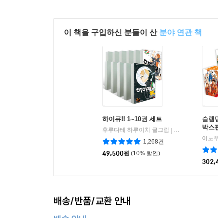
이 책을 구입하신 분들이 산
분야 연관 책
하이큐!! 1~10권 세트
슬램
박스판
후루다테 하루이치 글그림
대원
|
이노우
1,268건
49,500
원
(10% 할인)
302,
배송/반품/교환 안내