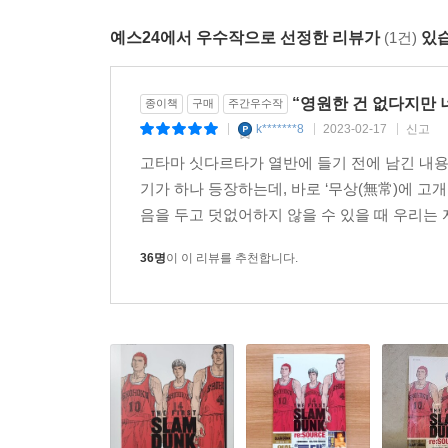
예스24에서 우수작으로 선정한 리뷰가
(1건)
있습
“영원한 건 없다지만 
종이책
구매
주간우수작
k*******8
2023-02-17
신고
|
|
|
고타마 싯다르타가 열반에 들기 전에 남긴 내
기가 하나 등장하는데, 바로 ‘무상(無常)에 
음을 두고 덧없어하지 않을 수 있을 때 우리는 
36명
이 이 리뷰를 추천합니다.