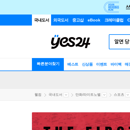
국내도서
외국도서
중고샵
eBook
크레마클럽
C
빠른분야찾기
베스트
신상품
이벤트
바이백
매
웰컴
국내도서
만화/라이트노벨
스포츠