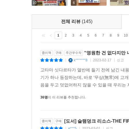
10
6
전체 리뷰
(145)
1
2
3
4
5
6
7
8
9
10
“영원한 건 없다지만 
종이책
구매
주간우수작
k*******8
2023-02-17
신고
|
|
|
고타마 싯다르타가 열반에 들기 전에 남긴 내
기가 하나 등장하는데, 바로 ‘무상(無常)에 
음을 두고 덧없어하지 않을 수 있을 때 우리는 
36명
이 이 리뷰를 추천합니다.
[도서] 슬램덩크 리소스-THE FIR
종이책
구매
e***5
2023-03-01
신고