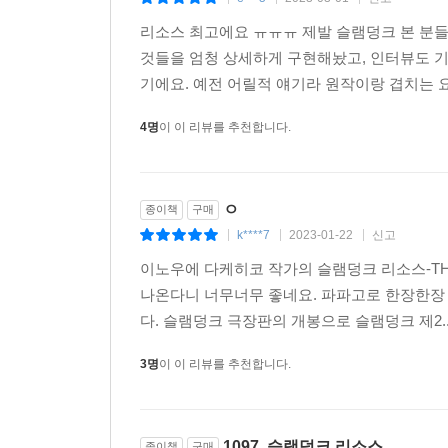
|
|
|
리소스 최고에요 ㅠㅠㅠ 제발 슬램덩크 본 분
것들을 엄청 상세하게 구현해놨고, 인터뷰도 
기에요. 예전 어릴적 얘기라 원작이랑 겹치는 요
4명
이 이 리뷰를 추천합니다.
ㅇ
종이책
구매
k****7
2023-01-22
신고
|
|
|
이노우에 다케히코 작가의 슬램덩크 리소스-THE 
나온다니 너무너무 좋네요. 파파고로 한장한장
다. 슬램덩크 극장판의 개봉으로 슬램덩크 제2...
3명
이 이 리뷰를 추천합니다.
1097. 슬램덩크 리소스
종이책
구매