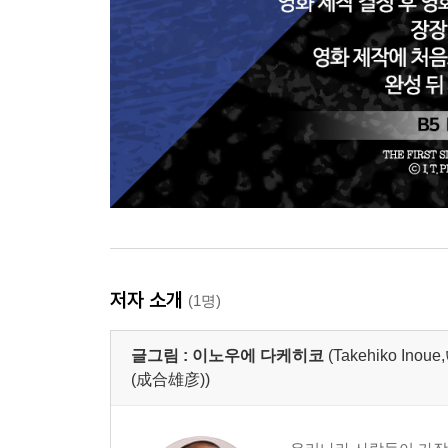
저자 소개
(1명)
글그림 :
이노우에 다케히코
(Takehiko 
(成合雄彦))