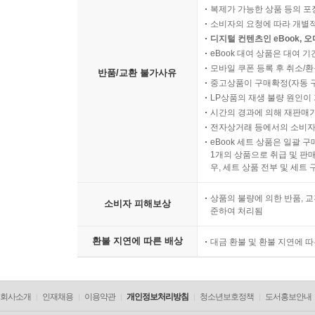
복제가 가능한 상품 등의 포장을 
소비자의 요청에 따라 개별
디지털 컨텐츠인 eBook, 
eBook 대여 상품은 대여 기
모바일 쿠폰 등록 후 취소/환
반품/교환 불가사유
중고상품이 구매확정(자동 
LP상품의 재생 불량 원인이 기
시간의 경과에 의해 재판매가
전자상거래 등에서의 소비자
eBook 세트 상품은 일괄 
1개의 상품으로 취급 및 판매
우, 세트 상품 전부 및 세트
상품의 불량에 의한 반품, 교
소비자 피해보상
준하여 처리됨
환불 지연에 따른 배상
대금 환불 및 환불 지연에 
회사소개
인재채용
이용약관
개인정보처리방침
청소년보호정책
도서홍보안내