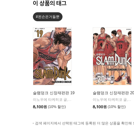
이 상품의 태그
#왼손은거들뿐
슬램덩크 신장재편판 19
슬램덩크 신장재편판 2
이노우에 타케히코 글,그림
대원
이노우에 타케히코 글,그림
|
8,100
원
(10% 할인)
8,100
원
(10% 할인)
검색 페이지에서 선택된 태그에 등록된 더 많은 상품을 확인해 