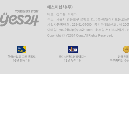
대표 : 김석환, 최세라
주소 : 서울시 영등포구 은행로 11, 5층~6층(여의도동,일신
사업자등록번호 : 229-81-37000 통신판매업신고 : 제 200
이메일 : yes24help@yes24.com 호스팅 서비스사업자 :
Copyright ⓒ YES24 Corp. All Rights Reserved.