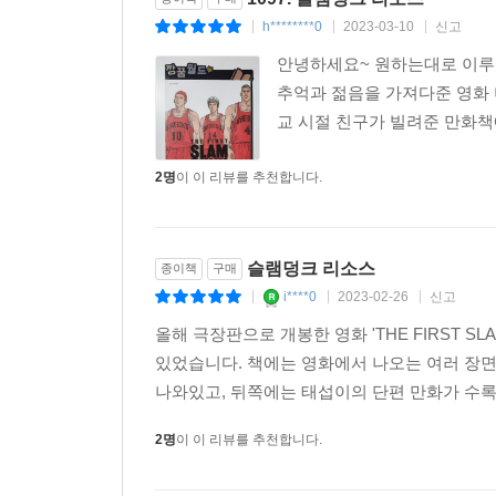
h********0
2023-03-10
신고
|
|
|
안녕하세요~ 원하는대로 이루어
추억과 젊음을 가져다준 영화 더
교 시절 친구가 빌려준 만화책에
2명
이 이 리뷰를 추천합니다.
슬램덩크 리소스
종이책
구매
i****0
2023-02-26
신고
|
|
|
올해 극장판으로 개봉한 영화 'THE FIRST 
있었습니다. 책에는 영화에서 나오는 여러 장면
나와있고, 뒤쪽에는 태섭이의 단편 만화가 수록
2명
이 이 리뷰를 추천합니다.