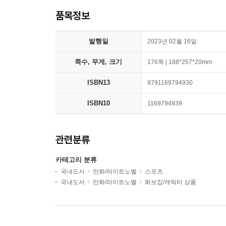
품목정보
발행일
2023년 02월 16일
쪽수, 무게, 크기
176쪽 | 188*257*20mm
ISBN13
9791169794930
ISBN10
1169794939
관련분류
카테고리 분류
국내도서
만화/라이트노벨
스포츠
국내도서
만화/라이트노벨
화보집/캐릭터 상품