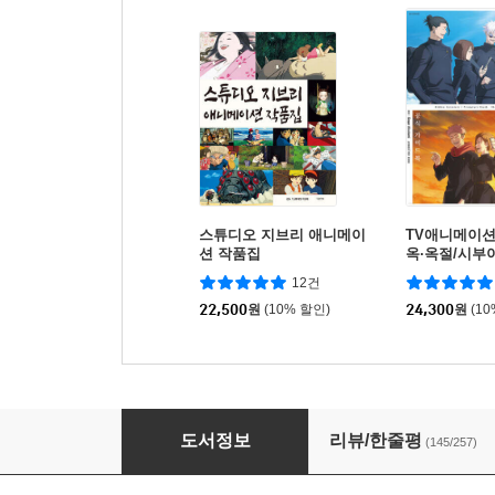
스튜디오 지브리 애니메이
TV애니메이션
션 작품집
옥·옥절/시부
가이드북
12건
22,500
원
(10% 할인)
24,300
원
(1
슬램덩크 리소스-THE FIRST SLAM DUNK re:
도서정보
리뷰/한줄평
(145/257)