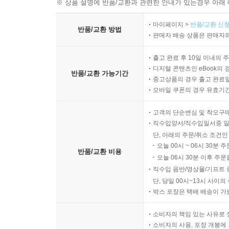
※ 상품 설명에 반품/교환과 관련한 안내가 있는경우 아래 
마이페이지 >
반품/교환 신청
반품/교환 방법
판매자 배송 상품은 판매자와
출고 완료 후 10일 이내의 
디지털 콘텐츠인 eBook의 
반품/교환 가능기간
중고상품의 경우 출고 완료일
모바일 쿠폰의 경우 유효기간(
고객의 단순변심 및 착오구
직수입양서/직수입일서중 일
단, 아래의 주문/취소 조건인
오늘 00시 ~ 06시 30분 
반품/교환 비용
오늘 06시 30분 이후 주문
직수입 음반/영상물/기프트 
단, 당일 00시~13시 사이
박스 포장은 택배 배송이 가
소비자의 책임 있는 사유로 
소비자의 사용, 포장 개봉에 