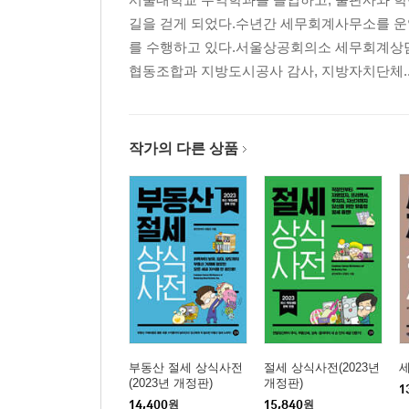
길을 걷게 되었다.수년간 세무회계사무소를 운
를 수행하고 있다.서울상공회의소 세무회계상
협동조합과 지방도시공사 감사, 지방자치단체..
작가의 다른 상품
부동산 절세 상식사전
절세 상식사전(2023년
(2023년 개정판)
개정판)
1
14,400
원
15,840
원