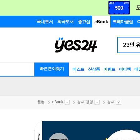
국내도서
외국도서
중고샵
eBook
크레마클럽
C
빠른분야찾기
베스트
신상품
이벤트
바이백
매
웰컴
eBook
경제 경영
경제