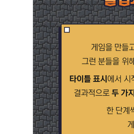
CHAPTER 10 | 탑뷰 액션 게임 완성하기 331
10.1 타이틀 화면 추가하기 331
10.2 게임 데이터 저장하기 337
10.3 보스 스테이지 만들기 354
10.4 여러 BGM과 SE 적용하기 378
APPENDIX | 한국어판 부록
APPENDIX A | 게임에서 사용되는 삼각함수 390
A.1 삼각함수란? 390
A.2 각도로 좌표 구하기(Sin과 Cos을 이용하여 벡터
A.3 좌표에서 벡터 구하기(Atan2 메서드 사용하기) 3
A.4 자주 쓰는 삼각함수 메서드 394
APPENDIX B | 실제 기기에 빌드 및 설치하기 397
B.1 iOS 기기에 설치 397