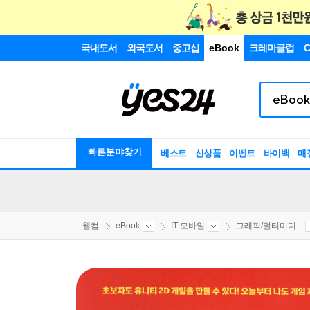
국내도서
외국도서
중고샵
eBook
크레마클럽
C
빠른분야찾기
베스트
신상품
이벤트
바이백
매
웰컴
eBook
IT 모바일
그래픽/멀티미디...