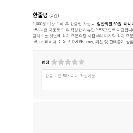
5. 이론학습 후 그 즉시 관련 기출ㆍ예상문제를 확
적중포인트 제63강 유형자산 교환취득
회계학은 실천학문이라는 특성을 지니므로 이론학습
적중포인트 제64강 교환취득시 취득원가 계산 등
한줄평
(0건)
적중예상문제’에 해당 이론과 관련된 기출문제는 
적중포인트 제65강 감가상각 일반사항
편제하여 이론의 실전 적용 모습을 바로 확인할 수 
1,000원 이상 구매 후 한줄평 작성 시
일반회원 50원, 마니
적중포인트 제66강 내용연수와 감가상각방법
eBook은 다운로드 후 작성한 리뷰만 YES포인트 지급됩니
적중포인트 제67강 기중취득시 연수합계법 적용 등
클래스는 첫번째 회차 주문확정 시점부터 마지막 회차 주문
6. 서술형 문제에 대한 오답노트를 ‘서술형Correct
적중포인트 제68강 유형자산의 손상
eBook 페이백, CD/LP, DVD/Blu-ray, 패션 및 판매금
서술형 문제에서 답으로 등장하였거나 출제가 
적중포인트 제69강 손상차손과 환입액 계산 등
수고로움을 덜도록 하였다.
적중포인트 제70강 유형자산의 제거
평점
적중포인트 제71강 유형자산 재평가모형 : 재평가
7. 실전에서 계산형 문제를 빨리 풀 수 있는 비법인
적중포인트 제72강 유형자산 재평가모형 : 재평
한글 기준 50자까지 작성가능
기본이론 접근시 체화된 강학상의 회계처리 방식
적중포인트 제73강 유형자산 재평가모형 : 손상과 
노하우로 개발한 빨리 풀 수 있는 방법을 ‘고속
적중포인트 제74강 유형자산 재평가모형의 종합적
바란다.
적중포인트 제75강 정부보조금 일반사항
적중포인트 제76강 자산관련 정부보조금 회계처리
8. 감정평가사ㆍ관세사 기출문제를 유형별로 총정
적중포인트 제77강 자산관련 정부보조금 감가상각비
본문 기출&적중예상문제에 제시한 기출문제 외에 
적중포인트 제78강 수익관련 정부보조금 회계처리
해결 가능하도록 하였다.
적중포인트 제79강 저리(低利)의 정부보조금
적중포인트 제80강 복구비용 회계처리