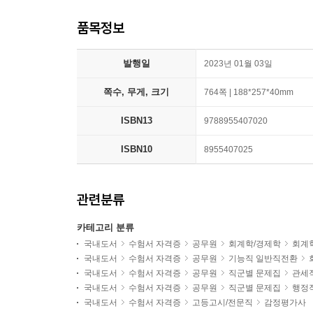
품목정보
발행일
2023년 01월 03일
쪽수, 무게, 크기
764쪽 | 188*257*40mm
ISBN13
9788955407020
ISBN10
8955407025
관련분류
카테고리 분류
국내도서
수험서 자격증
공무원
회계학/경제학
회계
국내도서
수험서 자격증
공무원
기능직 일반직전환
국내도서
수험서 자격증
공무원
직군별 문제집
관세
국내도서
수험서 자격증
공무원
직군별 문제집
행정
국내도서
수험서 자격증
고등고시/전문직
감정평가사