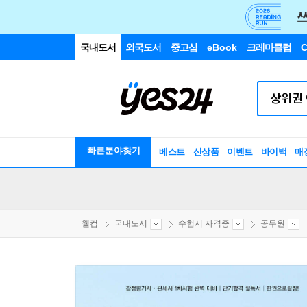
국내도서
외국도서
중고샵
eBook
크레마클럽
C
빠른분야찾기
베스트
신상품
이벤트
바이백
매
웰컴
국내도서
수험서 자격증
공무원