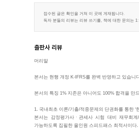
적중포인트 제37강 라이선싱
적중포인트 제38강 수수료 형태별 수익인식
접수된 글은 확인을 거쳐 이 곳에 게재됩니다.
독자 분들의 리뷰는 리뷰 쓰기를, 책에 대한 문의는 1:
적중포인트 제39강 거래유형별 수익인식(1)
적중포인트 제40강 거래유형별 수익인식(2
건설계약
출판사 리뷰
적중포인트 제41강 건설계약 일반사항
머리말
적중포인트 제42강 건설계약 기본회계처리
적중포인트 제43강 건설계약의 적용
본서는 현행 개정 K-IFRS를 완벽 반영하고 있습니다
적중포인트 제44강 건설계약 총예상손실
적중포인트 제45강 추정불가 건설계약
본서의 특징 1% 지존은 아니어도 100% 합격을 만
현금과 매출채권
1. 국내최초 이론/기출/적중문제의 단권화를 통한 
적중포인트 제46강 현금예금의 공시
본서는 감정평가사ㆍ관세사 시험 대비 재무회계/
적중포인트 제47강 은행계정조정표
가능하도록 집필한 올인원 스피드패스 최적서이다.
적중포인트 제48강 매출채권의 평가(손상)
적중포인트 제49강 매출채권의 양도