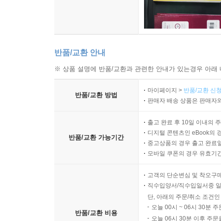
수험생들의 가장 큰 공부에 있어 오류는 저자의 
적중포인트 제92강 무형자산의 적용범위
정리할 수 있을 정도로 단권화를 행하고 있는지 
적중포인트 제93강 무형자산의 정의
학습자세는 그리 좋은 방향이 아닌 듯 싶습니다(실제
적중포인트 제94강 무형자산 인식과 개별취득
시험이 아님). 어떤 식으로든 정리가 되어야 하며 
적중포인트 제95강 무형자산의 취득형태
반품/교환 안내
것이, 합격을 위한 최선의 지름길임을 명심하시길 
적중포인트 제96강 무형자산 내용연수
※ 상품 설명에 반품/교환과 관련한 안내가 있는경우 아래 
적중포인트 제97강 무형자산 상각
저자 강경석 씀
적중포인트 제98강 내부창출무형자산
마이페이지 >
반품/교환 신청
반품/교환 방법
적중포인트 제99강 연구단계와 개발단계 구분 등
판매자 배송 상품은 판매자와
적중포인트 제100강 무형자산 재평가모형
출고 완료 후 10일 이내의 
적중포인트 제101강 무형자산 손상과 폐기ㆍ처분
디지털 콘텐츠인 eBook의 
반품/교환 가능기간
중고상품의 경우 출고 완료일
금융부채
모바일 쿠폰의 경우 유효기간(
적중포인트 제102강 금융부채 범위
고객의 단순변심 및 착오구
적중포인트 제103강 금융부채 분류ㆍ인식ㆍ제거
직수입양서/직수입일서중 일
적중포인트 제104강 금융부채 후속측정
단, 아래의 주문/취소 조건인
적중포인트 제105강 사채발행의 기본회계처리
오늘 00시 ~ 06시 30분 
반품/교환 비용
적중포인트 제106강 사채할인발행차금 상각 등
오늘 06시 30분 이후 주문