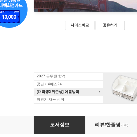
사이즈비교
공유하기
2027 공무원 합격
공단기X예스24
[대학생X취준생] 여름방학
하반기 채용 시작
FINAL 감정평가사·관세사·회계학(재무·원가)
도서정보
리뷰/한줄평
(0/0)