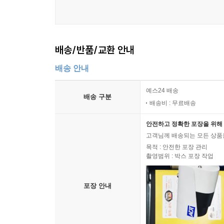
9. 각 이론 논제의 시험중요도를 별의 갯수로 표시
적중포인트 제81강 복구비용의 변동
별 3개로 표시한 부분은 학습의 최우선 순위임과 
별1개로 표시한 논제는 시간이 촉박한 수험생의 경우 
차입원가
배송/반품/교환 안내
적중포인트 제82강 차입원가의 개요
10. 효율적인 단기합격의 달성을 위해 지엽적인 
적중포인트 제83강 차입원가 자본화의 개시ㆍ중단
배송 안내
합본부록으로 제시한 ‘IFRS지엽논제’는 실제 시
적중포인트 제84강 차입원가 자본화액 산정
반드시 회계학 백점만점을 획득해야 하는 불가피한 상황
적중포인트 제85강 차입원가 자본화액계산 종합적
예스24 배송
배송 구분
적중포인트 제86강 복수회계기간의 차입원가 자본
배송비 : 무료배송
체계적으로 집필된 본서를 찬찬히 학습하다보면 어
안전하고 정확한 포장을 위해 
본 교재가 최고의 전문가로 성장하는데 밑거름이 
투자부동산
고객님께 배송되는 모든 상품을
파악하지 못한 오류는 없는지에 대한 두려움과 
적중포인트 제87강 투자부동산의 개요
목적 : 안전한 포장 관리
계속해서 보완해 나갈 것을 약속한다.
적중포인트 제88강 투자부동산의 인식과 측정
촬영범위 : 박스 포장 작업
적중포인트 제89강 투자부동산 공정가치모형의 적
끝으로 본 교재의 출간을 위해 물심양면 지원을 아
적중포인트 제90강 투자부동산 계정대체
포장 안내
순간이고 그 순간은 추억이 된다’라며 더 격렬하게 
적중포인트 제91강 자가사용부동산의 투자부동산(
저자의 ADVICE
무형자산