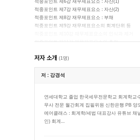
적중포인트 제6강 재무제표요소 : 자산(1)
적중포인트 제7강 재무제표요소 : 자산(2)
적중포인트 제8강 재무제표요소 : 부채
적중포인트 제9강 재무제표요소의 회계단위 등
적중포인트 제10강 재무제표요소의 인식과 제거
적중포인트 제11강 재무제표요소의 측정
적중포인트 제12강 자본과 자본유지개념 개괄
저자 소개
적중포인트 제13강 자본과 자본유지개념 사례
(1명)
재무제표 표시
저 :
강경석
적중포인트 제14강 재무제표 표시 일반사항
적중포인트 제15강 재무상태표 표시 : 표시정보와
연세대학교 졸업 한국세무전문학교 회계학교수
적중포인트 제16강 재무상태표 표시 : 분류기준
무사 전문 월간회계 집필위원 신한은행 PB 
적중포인트 제17강 포괄손익계산서 표시
에어클래스 : 회계학/세법 대표강사 유튜브 채널명
적중포인트 제18강 자본변동표ㆍ현금흐름표 표시
인) 회계...
적중포인트 제19강 Cashflow와 현재가치평가
수 익