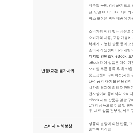
적중포인트 제107강 사채발행의 특수회계처리
직수입 음반/영상물/기프트 
적중포인트 제108강 이자지급ㆍ결산불일치시 사채
단, 당일 00시~13시 사이
박스 포장은 택배 배송이 가
적중포인트 제109강 이자지급일사이의 사채발행
적중포인트 제110강 이자지급일사이의 사채발행시
소비자의 책임 있는 사유로 
적중포인트 제111강 사채발행비와 사채상환
소비자의 사용, 포장 개봉에 
적중포인트 제112강 사채발행비가 있는 경우 유효
복제가 가능한 상품 등의 포장을 
적중포인트 제113강 사채할증발행시 상환손익계산
소비자의 요청에 따라 개별
디지털 컨텐츠인 eBook, 
적중포인트 제114강 연속상환사채
eBook 대여 상품은 대여 기
적중포인트 제115강 금융부채 조건변경
모바일 쿠폰 등록 후 취소/환
반품/교환 불가사유
중고상품이 구매확정(자동 
충당부채ㆍ우발부채
LP상품의 재생 불량 원인이 기
시간의 경과에 의해 재판매가
적중포인트 제116강 충당부채 인식(1)
전자상거래 등에서의 소비자
적중포인트 제117강 충당부채 인식(2)
eBook 세트 상품은 일괄 
적중포인트 제118강 우발부채ㆍ우발자산 인식
1개의 상품으로 취급 및 판매
우, 세트 상품 전부 및 세트
적중포인트 제119강 충당부채 측정 : 최선의 추정치
적중포인트 제120강 충당부채 측정 : 위험과 불확실
상품의 불량에 의한 반품, 교
소비자 피해보상
적중포인트 제121강 충당부채 변제ㆍ변동ㆍ사용
준하여 처리됨