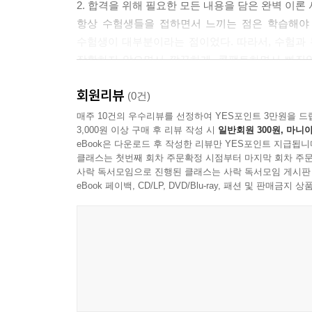
2. 합격을 위해 필요한 모든 내용을 담은 완벽 이
항상 수험생들을 접하면서 느끼는 점은 학습해야 
재고자산
수험생이 대부분이라는 점이었다. 따라서, 수험과 
적중포인트 제50강 재고자산 기본사항
장황하지 않으면서 깔끔하게, 콤팩트하면서 빠짐없
적중포인트 제51강 재고자산 포함항목 결정
교재에 옮겨 놓음으로써 수험생 입장에서 도무지 정
적중포인트 제52강 재고자산 취득원가
회원리뷰
(0건)
적중포인트 제53강 재고자산 원가흐름가정(단위원
3. 국내최초 모든 이론 논제를 한 페이지에 담기도
적중포인트 제54강 재고자산평가
매주 10건의 우수리뷰를 선정하여 YES포인트 3만원을 드
3,000원 이상 구매 후 리뷰 작성 시
일반회원 300원, 마니아
한 논제에 대하여 10여 페이지에 걸쳐 이어지다
적중포인트 제55강 재고자산감모손실ㆍ평가손실
eBook은 다운로드 후 작성한 리뷰만 YES포인트 지급됩니
해결코자 모든 논제는 한 페이지에 도표 형식으로
적중포인트 제56강 재고자산 비용의 구성
클래스는 첫번째 회차 주문확정 시점부터 마지막 회차 주문
편집체계는 저자의 모든 책에 일관되게 적용되고 
적중포인트 제57강 재고자산의 후속평가
사락 독서모임으로 진행된 클래스는 사락 독서모임 게시판
방법은 기존 책들의 서술형 내용처리 체계와는 다른
eBook 페이백, CD/LP, DVD/Blu-ray, 패션 및 판매금
적중포인트 제58강 재고자산원가의 추정 : 매출총
적중포인트 제59강 재고자산원가의 추정 : 소매재
4. 모든 기출문제를 편제하여 별도 기출문제집이 
기출문제를 철저히 분석하여 중복되는 기출문제를 
유형자산
‘기출유형총정리’를 통해 퍼펙트하게 완벽히 모두
적중포인트 제60강 유형자산의 인식
본서 한권으로 100% 커버가 되도록 하였다.
적중포인트 제61강 유형자산의 원가구성
적중포인트 제62강 토지ㆍ건물의 취득원가 결정