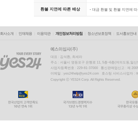
적중포인트 제122강 구조조정충당부채
환불 지연에 따른 배상
대금 환불 및 환불 지연에 
적중포인트 제123강 제품보증충당부채(보증구매선
적중포인트 제124강 경품충당부채
회사소개
인재채용
이용약관
개인정보처리방침
청소년보호정책
도서홍보안내
자 본
적중포인트 제125강 자본과 주식
적중포인트 제126강 이익배당우선주
대표 : 김석환, 최세라
적중포인트 제127강 증자ㆍ감자와 자기주식(자본거
주소 : 서울시 영등포구 은행로 11, 5층~6층(여의도동,일신
적중포인트 제128강 자기주식거래
사업자등록번호 : 229-81-37000 통신판매업신고 : 제 200
이메일 : yes24help@yes24.com 호스팅 서비스사업자 :
적중포인트 제129강 이익잉여금과 배당(손익거래)
Copyright ⓒ YES24 Corp. All Rights Reserved.
적중포인트 제130강 상환우선주
금융자산
적중포인트 제131강 금융자산 범위ㆍ분류ㆍ인식
적중포인트 제132강 금융자산 손상
적중포인트 제133강 FVPL금융자산(지분상품/채무
적중포인트 제134강 FVOCI금융자산(지분상품)