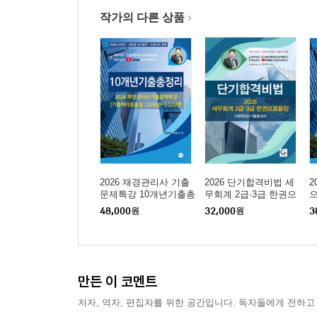
적중포인트 제20강 [1단계]계약의 식별(1)
작가의 다른 상품
적중포인트 제21강 계약의 식별(2
적중포인트 제22강 [2단계]수행의무 식별
적중포인트 제23강 [3단계]거래가격 산정(1)
적중포인트 제24강 거래가격 산정(2)
적중포인트 제25강 [4단계]거래가격 배분
적중포인트 제26강 [5단계]수익인식
적중포인트 제27강 계약원가
적중포인트 제28강 계약의 재무제표 표시
적중포인트 제29강 할부판매의 수익인식
2026 재경관리사 기출
2026 단기합격비법 세
2
문제특강 10개년기출총
무회계 2급·3급 한권으
적중포인트 제30강 장기할부판매
정리 (기출싹다모음집:
로끝장(이론완성/기출
정
48,000
원
32,000
원
3
적중포인트 제31강 선수금에 포함된 유의적인 금
2016년~2025년)
총정리)
적중포인트 제32강 위탁판매ㆍ상품권ㆍ시용판매
적중포인트 제33강 반품권이 있는 판매
적중포인트 제34강 재매입약정
만든 이 코멘트
적중포인트 제35강 고객충성제도 : 기업이 직접 보
저자, 역자, 편집자를 위한 공간입니다. 독자들에게 전하고
적중포인트 제36강 고객충성제도 : 제3자가 보상제