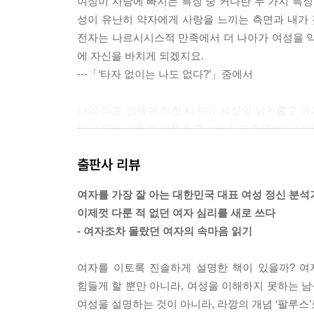
여성이 사랑에 빠지는 특징 중 커다란 두 가지 특징
성이 유난히 약자에게 사랑을 느끼는 측면과 내가 
전자는 나르시시스적 만족에서 더 나아가 여성을 약
에 자신을 바치게 되겠지요.
---「‘타자 없이는 나도 없다?’」중에서
나의 다른 선택에 의한 타자와 세상의 날카롭고 
부터 오는 고독과 고통을 즐기는 차원으로까지 나아
기에 누구나 갈 수 있고 누구나 할 수 있는 선택임
출판사 리뷰
---「‘지금은 상실의 시대’」중에서
여자를 가장 잘 아는 대한민국 대표 여성 정신 분석
진짜 구원은 불교에서 말하듯 더 이상 우리가 충동
이제껏 다룬 적 없던 여자 심리를 새로 쓰다
과 충동은 모두 사회적 산물이고 무의식 또한 타자로
- 여자조차 몰랐던 여자의 속마음 읽기
는 의미는 아무것도 남지 않는다는, 아무것도 아니라
요.
여자를 이토록 진솔하게 설명한 책이 있을까? 여
---「‘행복과 고통의 줄다리기’」중에서
힘들게 할 뿐만 아니라, 여성을 이해하지 못하는 
여성을 설명하는 것이 아니라, 라깡의 개념 ‘팔루스
가까운 남편과 아내 사이, 선생과 제자 사이, 자