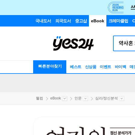
국내도서
외국도서
중고샵
eBook
크레마클럽
C
빠른분야찾기
베스트
신상품
이벤트
바이백
매
웰컴
eBook
인문
심리/정신분석