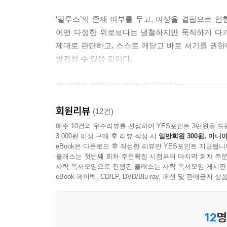
때는 상황이 그리 나쁘진 않습니다. 분석 과정에서
‘팔루스’의 존재 여부를 두고, 여성을 결핍으로 
에너지 자체가 문제가 아니라 사용하는 방식에 따라
어떤 다정한 위로보다는 냉철하지만 묵직하게 다가
로 들어가 스스로는 조금도 의식하지 못하거나 의식
제대로 판단하고, 스스로 깨닫고 바로 서기를 권한다
당화를 만들어 내며 또 다른 고통을 생산합니다.
발견할 수 있을 것이다.
---「‘결핍의 자리에 자리 잡은 질투’」중에서
왜 사람을 원하고, 사랑을 갈구할까?
우리는 입버릇처럼 ‘있는 그대로 받아들이기’를 말
- 여자의 심리코드: 결핍, 욕망, 사랑, 자존, 자유
부리는 말이기도 하지요. 우리 눈에 보이는 것이 
회원리뷰
(12건)
그 사이에 두지 못한다면 있는 그대로라는 말은 요
#1. 아이를 향한 비정상적 집착을 보이는 엄마
매주 10건의 우수리뷰를 선정하여 YES포인트 3만원을 드
---「‘그럼에도 사랑은 피어난다’」중에서
3,000원 이상 구매 후 리뷰 작성 시
일반회원 300원, 마니아
아이에게 헌신하고, 아이를 내조해야 한다고 생각하
eBook은 다운로드 후 작성한 리뷰만 YES포인트 지급됩니
맞춰서 있다. 자신 대한 과잉된 사랑에 아이는 때
어머니로서 결코 행복해질 수 없는 여성들도 있습니
클래스는 첫번째 회차 주문확정 시점부터 마지막 회차 주문
것일까? 엄마가 아이에게 과도하게 빠져 있다고 보기
사락 독서모임으로 진행된 클래스는 사락 독서모임 게시판
의 천성이고 근본이라고 알고 있기에 그렇지 못한 
사회적 관계망 안에서 존재하지만, 실제 관계를 맺
eBook 페이백, CD/LP, DVD/Blu-ray, 패션 및 판매금
이 요구하는 그 역할과 이미지에 자신을 포기하며 
과잉이 자신에게로 모두 쏠려, 거대한 자기 자신에게
야 하 는 일도 아닙니다. 다만 내가 어떤 사람인지
살아갈 수도 있겠지요.
12
명
#2. 남자 친구에게 툭하면 헤어지자고 말하는 여자
---「'여자는 없다'에서