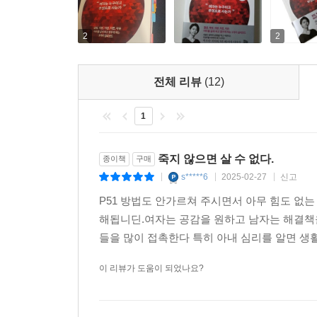
복일 수 있습니다. 누구의 영향도, 누구의 반영도 없
때때로 우리는 알 수 없는 마음의 문제 때문에 고
불행마자도 질투를 하기도 한다. 배고프지 않은데
2
2
---「‘홀로, 자유를 즐기기를’」중에서
행복하기만 해야 하는데 사랑 때문에 삶이 망가지기도
다가온다. 겉으로 드러나는 현상 너머 정신을 분석
전체 리뷰
(12)
있게 분석한 저자의 혜안이 더 값진 까닭이다.
1
저자는 우리 자신을 더욱 신랄하게 바라보라고 말한
말한다. 저자가 말하는 결핍, 욕망, 사랑, 자존,
죽지 않으면 살 수 없다.
종이책
구매
위해, 자유롭고 독립된 존재로 어떻게 살아야 할지, 
s*****6
2025-02-27
신고
|
|
|
P51 방법도 안가르쳐 주시면서 아무 힘도 
해됩니딘.여자는 공감을 원하고 남자는 해결책
들을 많이 접촉한다 특히 아내 심리를 알면 생
이 리뷰가 도움이 되었나요?