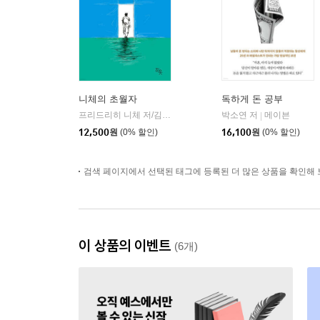
니체의 초월자
독하게 돈 공부
프리드리히 니체 저/김철 편역
히읏
박소연 저
메이븐
|
|
12,500
원
(0% 할인)
16,100
원
(0% 할인)
검색 페이지에서 선택된 태그에 등록된 더 많은 상품을 확인해 
이 상품의 이벤트
(6개)