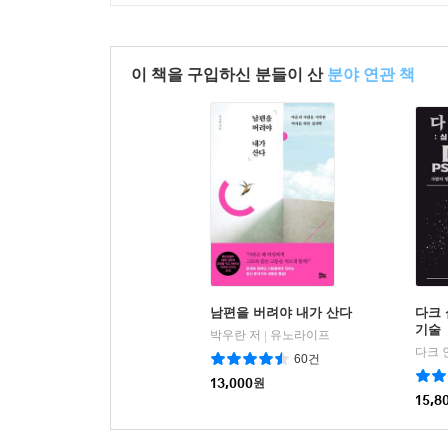
이 책을 구입하신 분들이 산
분야 연관 책
남편을 버려야 내가 산다
다크 
기술
박우란 저
유노라이프
|
다크 
60건
13,000
원
15,8