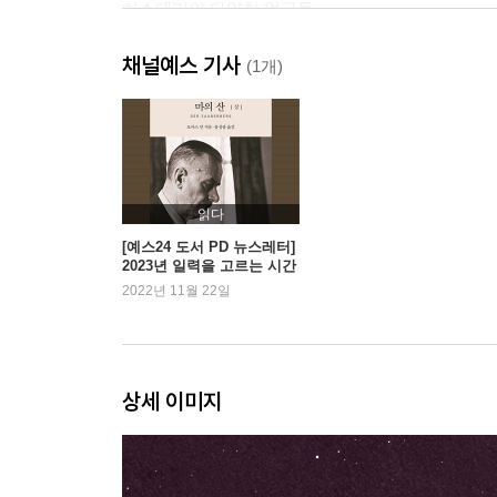
히스테리의 다양한 얼굴들
아버지라는 존재
채널예스 기사
타자 없이는 나도 없다?
(1개)
지금은 상실의 시대
3장 갖고 싶거나 버리고 싶거나 / 여자의 심리코드 2
욕망하면서 상처받는 이유
읽다
아무것도 하지 않고 싶음
[예스24 도서 PD 뉴스레터]
2023년 일력을 고르는 시간
여자, 동일시의 화신
- 『마의 산』 외
2022년 11월 22일
한 남자를 두고 싸우는 며느리와 시어머니
행복과 고통의 줄다리기
4장 사람을 원하고, 사랑을 원한다 / 여자의 심리코드
상세 이미지
사랑을 향한 광기
결핍의 자리에 자리 잡은 질투