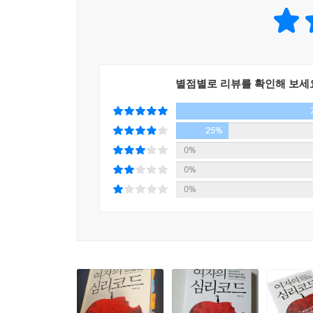
남자 친구에게 주기적으로 헤어지자고 말하는 여성이
보인다. 그런데 여성은 이 관계에서 만족하기보다
부부나 연인은 매일 가장 가까이에서 접촉하고 그 
보이면 진짜 그런지 의심부터 한다. 만나면 즐겁고
요한 부분을 차지하지만 긴밀한 육체적 관계가 없어
보면 그녀가 엄청나게 강렬한 사랑을 원하는 듯 
대화가 잘 되는 것과 서로의 언어를 이해하고 알아듣
황홀감이 아닌 ‘결핍’으로 보인다.
니다만 말하는 기술을 세련되게 연마하고 부드럽게
별점별로 리뷰를 확인해 보세
---「‘꺾이는 언어, 꺾이는 마음’에서
이런 사례는 상담실에서 만나는 많은 여성들의 
마음속에게는 크고 작은 상처로 겹겹이 쌓여 있을 
25%
부부나 연인은 매일 가장 가까이에서 접촉하고 그 
이유가 무엇인지 내 마음을 차근히 살펴보아야 한다
0%
의식하게 하고 부자연스럽게도 하며 통제하기도 합니
잡은 사회에서는 결핍이 더욱 강해질 수밖에 없다. 
0%
게 받아들인 세상의 시선일 수도 있습니다.
욕망을 만든다.
0%
그러한 시선 아래 놓여진 상태에서 내가 시선의 주체
서는 나를 지배하고 있는 시선들과 끊임없이 싸우
그러기에 지금 우리 자신을 ‘신랄하게 바라보는 
의 자리에 다시 들어가야 합니다.
가슴으로 살펴볼 필요가 있다. 그렇게 내 자신을 냉
---「‘여자 안에는 보헤미안이 산다’」중에서
무의식에서 발견한 ‘알 수 없는 마음’의 진실
우리가 행복이라고 믿어 의심치 않는 화목하고 안
- 여자 심리를 바르게 읽기
것도 관념에 지배된 타자의 행복에 지나지 않을 수도