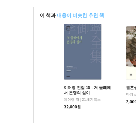
이 책과
내용이 비슷한 추천 책
이어령 전집 19 : 저 물레에
결혼
서 운명의 실이
마리 
이어령 저
21세기북스
|
7,00
32,000
원