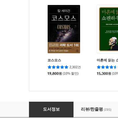
코스모스
마흔에 읽는 
2,302건
19,800
원
(10% 할인)
15,300
원
(10
과학으로 보는 문화유산
도서정보
리뷰/한줄평
(23/1)