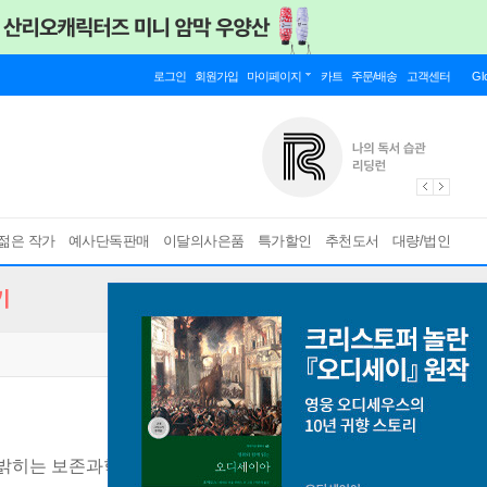
로그인
회원가입
마이페이지
카트
주문/배송
고객센터
Gl
젊은 작가
예사단독판매
이달의사은품
특가할인
추천도서
대량/법인
기
밝히는 보존과학의 세계