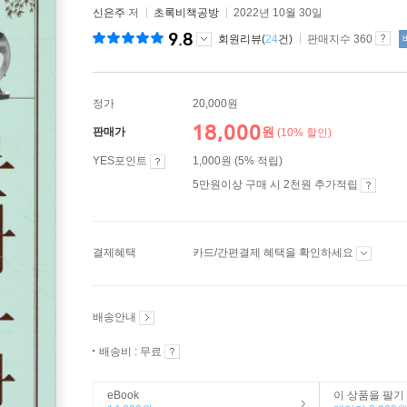
신은주
저
초록비책공방
2022년 10월 30일
9.8
회원리뷰(
24
건)
판매지수 360
정가
20,000원
18,000
원
판매가
(10% 할인)
YES포인트
1,000원 (5% 적립)
5만원이상 구매 시 2천원 추가적립
결제혜택
카드/간편결제 혜택을 확인하세요
배송안내
배송비 : 무료
eBook
이 상품을 팔기