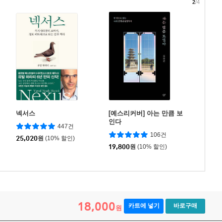
2
/4
넥서스
[예스리커버] 아는 만큼 보
인다
447건
106건
25,020
원
(10% 할인)
19,800
원
(10% 할인)
18,000
카트에 넣기
바로구매
원