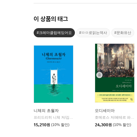
이 상품의 태그
#크레마클럽에있어요
#ㅁㅁ로읽는역사
#문화유산
니체의 초월자
오디세이아
프리드리히 니체 저/김철 편역
히읏
호메로스 저/페테르 파울 루벤스 그림/박문재 역
|
15,210
원
(10% 할인)
24,300
원
(10% 할인)