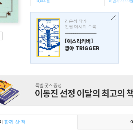
14,000원
매입가 3,000
김은성 작가
친필 메시지 수록
---------------
[예스리커버]
빵야 TRIGGER
들이
함께 산 책