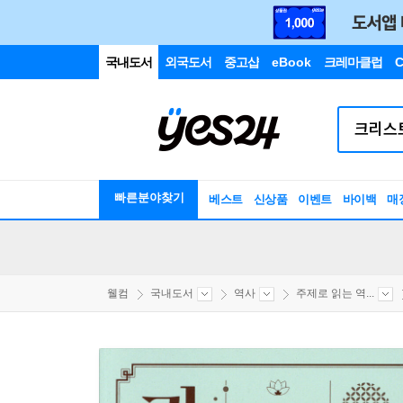
국내도서
외국도서
중고샵
eBook
크레마클럽
C
빠른분야찾기
베스트
신상품
이벤트
바이백
매
웰컴
국내도서
역사
주제로 읽는 역...