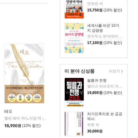
연유진 저
15,750
원
(10% 할인)
세계사를 바꾼 10가
지 감염병
조지무쇼 편저/와키무라 고헤이 감수/서수지 역
17,100
원
(10% 할인)
이 분야 신상품
더보기
필름과 전쟁
앨리스 러브조이 저/윤종은 역
19,800
원
(10% 할인)
테오
자기민족지로 쓴 공공
앨런 레비 저/노지양 역
오팬하우스
|
역사
유현 저
18,900
원
(10% 할인)
30,000
원