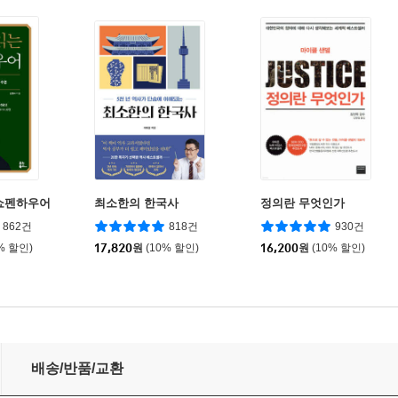
쇼펜하우어
최소한의 한국사
정의란 무엇인가
862건
818건
930건
% 할인)
17,820
원
(10% 할인)
16,200
원
(10% 할인)
배송/반품/교환