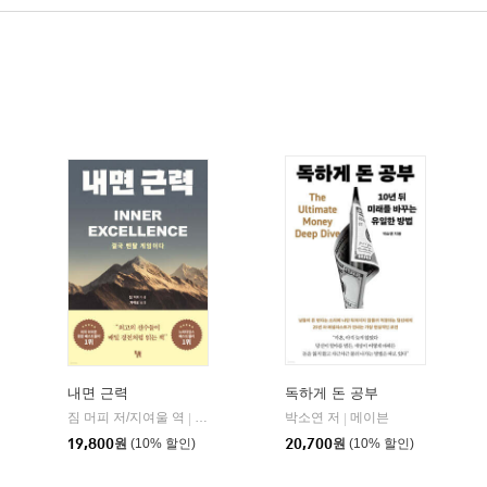
내면 근력
독하게 돈 공부
짐 머피 저/지여울 역
현대지성
윌북(willbook)
박소연 저
메이븐
|
|
|
19,800
원
(10% 할인)
20,700
원
(10% 할인)