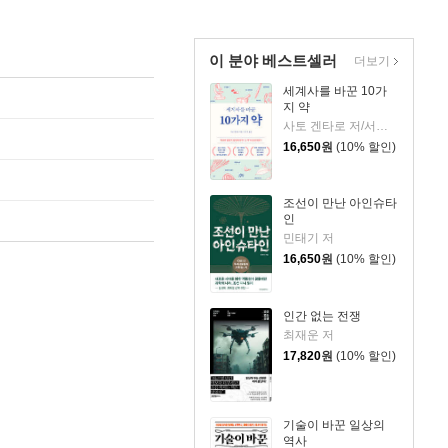
이 분야 베스트셀러
더보기
세계사를 바꾼 10가
지 약
사토 겐타로 저/서수지 역
16,650
원
(10% 할인)
조선이 만난 아인슈타
인
민태기 저
16,650
원
(10% 할인)
인간 없는 전쟁
최재운 저
17,820
원
(10% 할인)
기술이 바꾼 일상의
역사