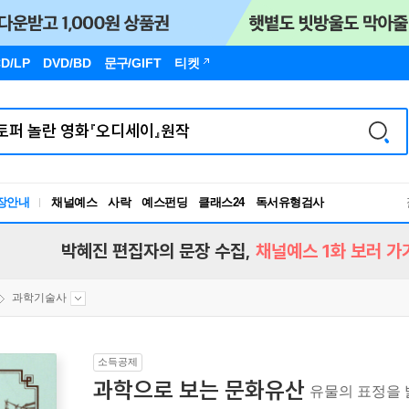
D/LP
DVD/BD
문구
/GIFT
티켓
독서유형검사
장안내
채널예스
사락
예스펀딩
클래스24
RBTI Lab
독서유형검사
박혜진 편집자의 문장 수집,
채널예스 1화 보러 가
과학기술사
소득공제
과학으로 보는 문화유산
유물의 표정을 