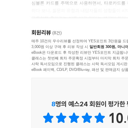
심볼론 카드를 주덱으로 사용하면서, 타로카드를 
고 폭력적이다. 타인에 대한 약점을 잡 아 다투기를
하다 보니, 질문의 유형과 내담자들의 성향들이 시
급류처럼 흘러가는 삶을 살고 있다는 생각이 든다.
3. 카드 해석
머릿속 생각으로 혼란스럽다. 심리적인 고갈과 체
회원리뷰
호소한다. 심볼론 카드는 내담자의 심리적인 불편
(8건)
(1) 카드 이미지
볼 수 없는 디테일하고 미묘한 심리적인 양상을 심
매주 10건의 우수리뷰를 선정하여 YES포인트 3만원을 드
멀리 보이는 성은 불타고 있고, 폐허가 되어 버린 
3,000원 이상 구매 후 리뷰 작성 시
일반회원 300원, 마니아
다. 날카로운 칼을 곧게 세우고 방패로 무장한 전
eBook은 다운로드 후 작성한 리뷰만 YES포인트 지급됩니
심불론 카드는 내담자의 심리적인 불편감을 해소하
오로지 앞을 향해서 나아가고 있다. 전쟁에서 반드시
클래스는 첫번째 회차 주문확정 시점부터 마지막 회차 주문
함께 방향성을 찾아가기에 최적화되어 있는 타로
사락 독서모임으로 진행된 클래스는 사락 독서모임 게시판
움이기에 한 발짝도 뒤로 물러설 수가 없다.
심볼론은 독일의 심리학자 피터 오번(Peter Orba
eBook 페이백, CD/LP, DVD/Blu-ray, 패션 및 판매금
기반으로 한 카드이다. 카드를 해석함에 있어 다양한
(2) 핵심 의미
상담을 진행할 수 있다, 그렇다고 반드시 점성학
긍정적 의미
때문이다.
· 열정과 의지가 강하다
8
명의 예스24 회원이 평가한
· 적극적이고 행동이 빠르다
이 카드의 구조적인 틀은 별자리와 행성의 조합이지만
· 솔직하고 주관이 뚜렷하다
10.
콤플렉스의 핵심을 이루는 원형의 유형(페르소나, 아
· 활동성과 추진력이 강하다
기반에 융합하여 심볼론 카드에 투사함으로써 원
· 쾌활하고 리더십이 강하다