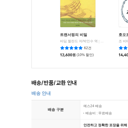
트랜서핑의 비밀
호오
바딤 젤란드 저/박인수 역
정신세계사
|
62건
12,600
원
(10% 할인)
14,4
배송/반품/교환 안내
배송 안내
예스24 배송
배송 구분
배송비 : 무료배송
안전하고 정확한 포장을 위해 