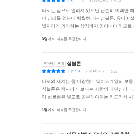
k******0
2022-11-01
신고
|
|
|
내용 위주로 구성하였다. 그것은 카드의 이미지 
타로는 점으로 알려져 있지만 단손히 미래만 
카드의 이미지와 실전 사례를 접목시켰다. 심볼론
다 심리를 읽는데 탁월하다는 심볼론, 유니버
이해를 자세히 다뤘다. 이해하기 쉬운 책이 유용한 
별자리가 의미하는 상징까지 읽어내야 하므로 근
심볼론 카드는
3명
이 이 리뷰를 추천합니다.
다양한 심리상담에 적용이 가능한 최고의 카드
심볼론 카드는 다양한 심리상담에 적용이 가능한 
심볼론
종이책
구매
있는 상담은 단연, 연애 상담이다.
j****9
2023-01-02
신고
|
|
|
타로의 세계는 참 다양한데 웨이트계열의 보통 
프로이트(Sigmund Freud)는 인간의 본능은 
심볼론은 점사라기 보다는 사람의 내면심리나 
추구한다. 그 욕망은 원초적인 자아의 욕망이지만
리 심볼론은 별도로 공부해야하는 카드라서 시작
뒤틀리고 공격적인 본능을 추구할 때, 자신과 타인
않을 때 오는 다양한 방어기제들을 보았고, 이것이
1명
이 이 리뷰를 추천합니다.
쾌락 추구는 열정과 환희를 느끼게 해 주지만 그것이 
채 서서히 침몰되어 간다.