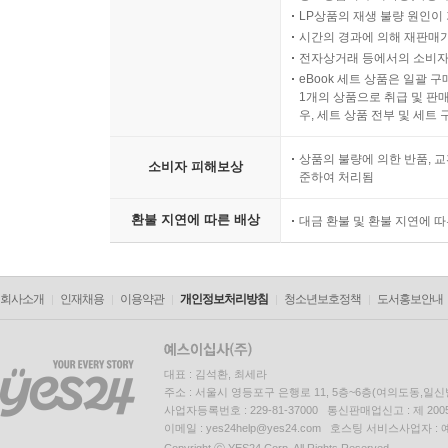
LP상품의 재생 불량 원인이 기
시간의 경과에 의해 재판매가
전자상거래 등에서의 소비자
eBook 세트 상품은 일괄 
1개의 상품으로 취급 및 판매
우, 세트 상품 전부 및 세트
상품의 불량에 의한 반품, 교
소비자 피해보상
준하여 처리됨
환불 지연에 따른 배상
대금 환불 및 환불 지연에 
회사소개
인재채용
이용약관
개인정보처리방침
청소년보호정책
도서홍보안내
대표 : 김석환, 최세라
주소 : 서울시 영등포구 은행로 11, 5층~6층(여의도동,일신
사업자등록번호 : 229-81-37000 통신판매업신고 : 제 200
이메일 : yes24help@yes24.com 호스팅 서비스사업자 :