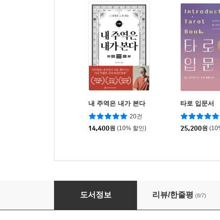
내 주역은 내가 본다
타로 입문서
20건
14,400
원
(10% 할인)
25,200
원
(1
쉽게 배우는 심리 타로 심볼론
도서정보
리뷰/한줄평
(8/7)