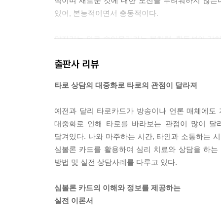
적이며 새로운 것에 대한 도전을 두려워하지 않는
있어, 본능적이면서 충동적이다.
양자리는 위로 솟아올라가는 불처럼, 활동성이 강하
리가 미흡하고 성급하다. 언제나 솔직하고 화끈한
출판사 리뷰
타인에 대한 배려가 없는 모습으로 비칠 수 있다.
는 당신이 될 것이다.
타로 상담의 대중화로 타로의 관점이 달라져
2. 화성Mars
예전과 달리 타로카드가 방송이나 언론 매체에도 
대중화로 인해 타로를 바라보는 관점이 많이 달
양자리의 지배 행성인 화성은 붉은 빛을 띠는 행성
담겨있다. 나와 마주하는 시간, 타인과 소통하는 시간
충동, 욕망을 나타낸다. 화성은 용기와 열정의 에너지
심볼론 카드를 활용하여 심리 치료와 상담을 하는
방법 및 실전 상담사례를 다루고 있다.
화성의 기호는 그리스 신화의 아레스(로마 신화 마르
이면서 불타오르는 화성의 에너지는 경쟁심, 투쟁, 
심볼론 카드의 이해와 정보를 제공하는
성이다. 화성의 욕망, 공격성, 경쟁심, 성 에너지
실전 이론서
는 승리의 월계관을 쓸 때까지 불굴의 용기와 두려
험이 도사리고 있어도 절대 포 기하지 않는다. 화