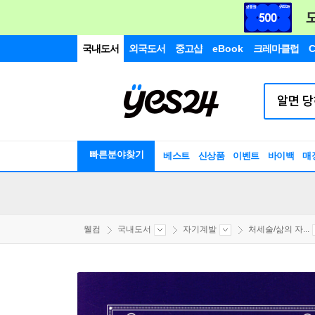
국내도서
외국도서
중고샵
eBook
크레마클럽
C
빠른분야찾기
베스트
신상품
이벤트
바이백
매
웰컴
국내도서
자기계발
처세술/삶의 자...