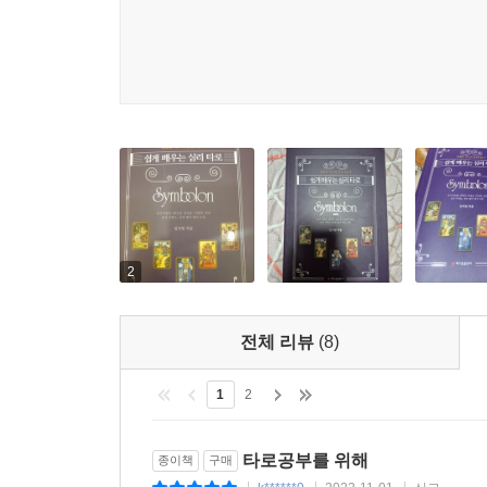
살아가는 사람들의 무의식에 억눌린 감정과 상처받은
실현하고, 무의식과 의식의 통합 과정을 통해 문제
부정적 의미
· 충동적이며 자기중심적이다
심볼론은 ‘치유’의 카드
· 경솔하고 성급하다
· 행동이 앞서고 무계획적이다
우리는 예측할 수 없는 일들에 두려움을 느낀다. 
· 구속받기 싫어하고 공격적이다
타로를 통해 비끼는 수많은 사람과 사연은 유사하다.
· 직설적이고 무책임하다
무의식에 깊이 꽁꽁 숨어있는 내면의 아이가 보호받지 
· 끝마무리가 미흡하다
다양한 감정의 찌꺼기들이 외적 상황으로 표출되지
못하고, 타인과도 거리감을 유지하면서 스스로 침몰
--- 본문 중에서
2
심볼론은 ‘치유’의 카드이다. 페르소나를 벗어 버리
전체 리뷰
(8)
내는 78장의 카드는 감정과 관계의 다양한 집합체
있는 용기를 준다. 주관적으로 투사되는 심볼론의
1
2
소통하고, 타인의 삶을 이해하고 자신을 둘러싼 환
하듯, 따뜻한 치유와 통찰의 카드임이 틀림없다.
타로공부를 위해
종이책
구매
심볼론 카드를 이해하기 위해서는 다양한 배경지식이