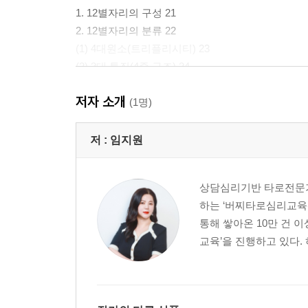
1. 12별자리의 구성 21
2. 12별자리의 분류 22
(1) 4대원소(트리플리시티) 23
(2) 3대 특질(4중 구조) 24
(3) 2대 극성(polarity) 25
저자 소개
3. 10행성의 구성 26
(1명)
(1) 고전 점성학의 7행성의 속성 27
(2) 현대 점성학의 12별자리와 10행성 27
저 :
임지원
(3) 에스펙트(aspect) 29
4.하우스의 개념 29
상담심리기반 타로전문가
하는 ‘버찌타로심리교육센
Ⅲ 심볼론 카드의 구성
통해 쌓아온 10만 건 
교육’을 진행하고 있다. 
1. 메이저 카드 12장 33
2. 달 카드 조합 35
3. 태양 카드 37
4. 마이너 카드 38