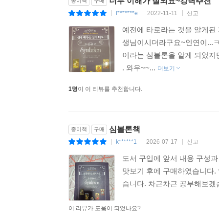
너무 이해가 잘되요~강력추천
종이책
구매
칼 구스타프 융(Carl Gustav jung)은 
l*******e
2022-11-11
신고
|
|
|
가변적으로 조절이 가능한 것으로 봤다. 심볼론을
예전에 타로라는 것을 알게된 
위로 드러내면서 페르소나를 벗고 심리적인 불편함
생님이시더라구요~인연이...ㅋ
못할 때 즉, 자기 직면과 수용이 필요한 경우에 많
이라는 심볼론을 알게 되었지만
. 와우~~...
더보기
상담자는 내담자에게 답을 알려주는 사람이 아니다. 
하는 많은 분이 이 실전 이론서를 통해서 내담자가 
1명
이 이 리뷰를 추천합니다.
심볼론책
종이책
구매
k******1
2026-07-17
신고
|
|
|
도서 구입에 앞서 내용 구성과 
맛보기 후에 구매하였습니다. 
습니다. 차근차근 공부해보겠
이 리뷰가 도움이 되었나요?