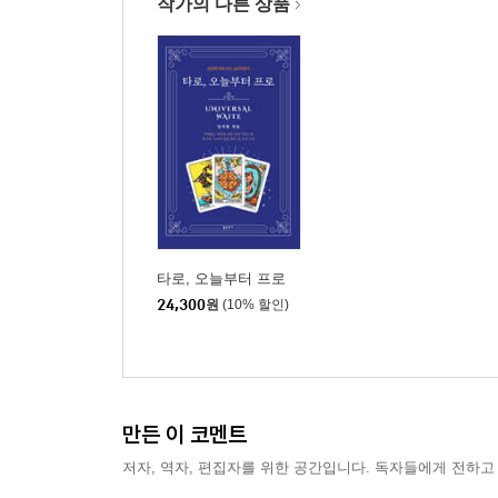
작가의 다른 상품
5. 심볼론 카드 78장의 조합 46
Ⅳ 메이저 카드의 이해
메이저 카드(1번-12번) 점성학적 의미 핵심 정리 50
Ⅴ 달 카드의 이해
13번-23번 132
타로, 오늘부터 프로
Ⅵ 태양 카드의 이해
24,300
원
(10% 할인)
24번-33번 178
Ⅶ 마이너 카드의 이해
만든 이 코멘트
저자, 역자, 편집자를 위한 공간입니다. 독자들에게 전하고
34번-78번 220