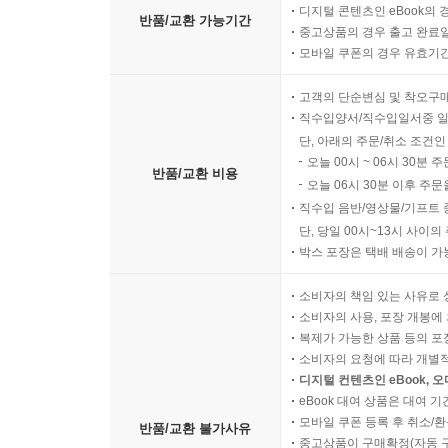
디지털 콘텐츠인 eBook의 
반품/교환 가능기간
중고상품의 경우 출고 완료일
모바일 쿠폰의 경우 유효기간(
고객의 단순변심 및 착오구
직수입양서/직수입일서중 일
단, 아래의 주문/취소 조건인
오늘 00시 ~ 06시 30분 
반품/교환 비용
오늘 06시 30분 이후 주문
직수입 음반/영상물/기프트 
단, 당일 00시~13시 사이
박스 포장은 택배 배송이 가
소비자의 책임 있는 사유로 
소비자의 사용, 포장 개봉에 
복제가 가능한 상품 등의 포장을 
소비자의 요청에 따라 개별
디지털 컨텐츠인 eBook, 
eBook 대여 상품은 대여 기
모바일 쿠폰 등록 후 취소/환
반품/교환 불가사유
중고상품이 구매확정(자동 