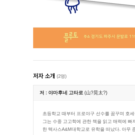
저자 소개
(2명)
저 :
야마후네 고타로
(山?晃太?)
초등학교 때부터 프로야구 선수를 꿈꾸며 호세이
그는 수중 고고학에 관한 책을 읽고 매력에 빠져
한 텍사스A&M대학교로 유학을 떠났다. 아무 