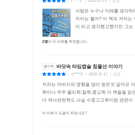
j*****2
2022-11-15
신고
|
|
|
이처럼 홈이 있는 목재는 하나밖에 없다. ‘틀림없는 킬
사람은 누구나 미래를 생각하며
차이는 뭘까? 이 책의 저자는
발굴 현장에서 벌어지는 예측불허의 사건과 흥미로
이 라고 생각했고했지만 그는 
베네치아 공화국 침몰선인 ‘갈리아나 그로사’를 발굴
오스만 제국 황제 무라트 3세의 궁전이 화재로 불탔
2명
이 이 리뷰를 추천합니다.
배가 베네치아에서 출항했으나 며칠 되지 않아 지
배는 사실 50년 전에도 한 번 발굴 조사가 된 적
동료 로드리고의 집요한 추적과 추리 끝에 마침내 
바닷속 타임캡슐 침몰선 이야기
종이책
침몰선 유적 발굴 프로젝트는 보통 수십 명이 
c*****3
2022-11-17
신고
|
|
|
프로젝트의 경우, 각자의 연인을 두고 바람을 피
저자는 아버지의 영향을 많이 받은것 같아요 
현장에서 사랑에 빠지기 쉬운 이 현상을 저자와 
학이나 우주 물리학,철학,종교학 이 책들을 읽
침몰선 발굴 프로젝트는 저자가 참여한 첫 발굴 현
다 역사관련책도 사실 수중고고학이랑 관련이 
오수가 흘러들어 악취가 나고 심지어 동물의 사체
배우기 시작한 당시는 더러운 강에 발을 담그는 것
이 리뷰가 도움이 되었나요?
2,000년 전 고대 선박인 ‘스텔라 우노’의 선체를
매우 고마운 경험이었다고 밝힌다.