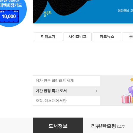
미리보기
사이즈비교
카드뉴스
공
뇌가 만든 합리화의 세계
기간 한정 특가 도서
오직, 예스24에서만
바닷속 타임캡슐 침몰선 이야기
도서정보
리뷰/한줄평
(11/0)