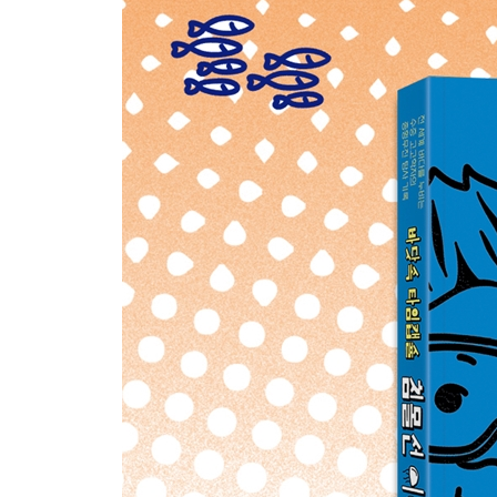
친구와 함께 코스타리카로 / 원숭이의 대합창과 밀
카리브해에 잠든 침몰선 두 척 / 노예선은 불굴의 
두 척이 잠든 현장으로 / 조급해 말고 진득하게 기
해저에서는 길을 잃지 마라! / 침몰선 탐정이 나설 차
7장 바하마에서 콜럼버스 선단의 그림자를 찾아라!
나쁜 예감 / 셀럽들을 곁눈질하며 작업 개시 / 발굴
발굴 기회를 놓치지 마라! / 왜 거기에 구멍이? / 
콜럼버스 선단의 배는 어떤 모습일까
8장 미크로네시아의 얕은 바다에서 제로센과 만나
전쟁과 수중 고고학 / 추크제도와 일본 / 수중 문화
형 같은 제프리 교수 / 금속제 배는 어떻게 부식될까
산호 서식지가 된 제로센 / 전쟁 유적은 놀이터였다
과거로 거슬러 올라가다 / 전쟁의 희생자가 잠든 곳