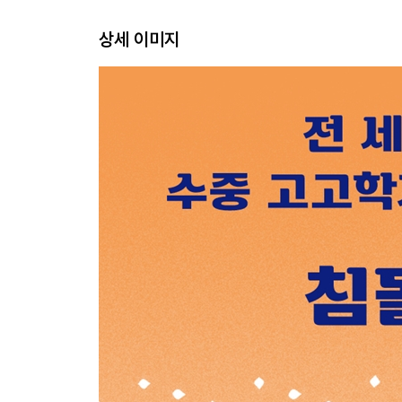
4장 에게해에서 악취 풍기는 보물을 인양하다
상세 이미지
느닷없이 날아든 의뢰 / 아이 러브 학술 조사 / 수
꿈에 그리던 그리스에 도착하다 / 어벤져스급 프로
암포라를 찾아라! / 소박하면서도 느긋한 푸르니섬 /
리더에게 인정받다 / 검푸른 바닷속, 이 얼마나 아
수중 작업의 시작은 예비 조사 / 빛과 어둠의 한가운데
프로젝트 중에는 살이 찐다 / 인양한 보물을 빠르게 
5장 그곳에 배가 있다면, 더러운 강도 마다하지 않
수중 고고학자의 활동 무대 / 2,000년 전에 침몰한
정말 더러운 강 / 아플 정도로 차가운 강물 / 물살을
드디어 만난 고대 선박 / 물속에서의 측량 작업 / 희
6장 침몰선 탐정, 카리브해에 잠든 배의 정체를 추