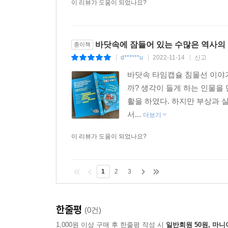
이 리뷰가 도움이 되었나요?
추크제도는 일본의 통치 아래 있던 곳이며 2차 
중요한 거점이 되었고, 1944년 일본이 무조건 항복
400기가 파괴되어 전쟁 유적이 되었다. 미크로
바닷속에 잠들어 있는 수많은 역사의
종이책
익숙하지만 수중 유적이나 문화유산을 관리하고 보
d******u
2022-11-14
신고
|
|
|
개최했다. 이 필드 스쿨에 강사로 초청된 저자는 역사
바닷속 타임캡슐 침몰선 이야기
까? 생각이 들게 하는 인물을
전쟁 유적을 다음 세대에 남기려고 노력하는 미크로
활을 하였다. 하지만 부상과 
유적은 대부분 폐허가 되어 잊히고 있기 때문이다.
서...
더보기
하다. 그러나 이 순간에도 세계의 많은 수중 유적이
다이너마이트 등을 사용해 침몰선을 산산조각 내고 
이 리뷰가 도움이 되었나요?
수행한다는 교묘한 거짓말로 사람들에게 접근한 다음
저자는 에필로그에서 독자들이 수중 고고학에 호
1
2
3
바란다고도 한다. 한 사람이라도 더 수중 고고학을
있기 때문이 아닐까? 《바닷속 타임캡슐 침몰선 
한줄평
(0건)
채울 수 있을 것이다.
1,000원 이상 구매 후 한줄평 작성 시
일반회원 50원, 마니