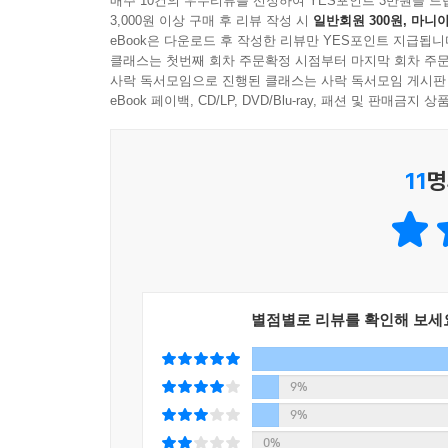
매주 10건의 우수리뷰를 선정하여 YES포인트 3만원을 드
체중이 느는 편이다. 푸르니섬 프로젝트에서는 5일
3,000원 이상 구매 후 리뷰 작성 시
일반회원 300원, 마니아
가지고 있다. 이런 기능을 익힌 수중 고고학자는 
날에는 발굴 작업 중에 시간이 비는 그리스인 팀원
eBook은 다운로드 후 작성한 리뷰만 YES포인트 지급됩니
밝혀내는 탐정인 셈이다.
그런데 이게 또 별미다! 그래서 평소보다 음식을 많이
클래스는 첫번째 회차 주문확정 시점부터 마지막 회차 주문
사락 독서모임으로 진행된 클래스는 사락 독서모임 게시판
하러 온 건지 헷갈릴 정도다. 분위기가 무르익으면 
프로야구 선수를 꿈꾸던 소년,
eBook 페이백, CD/LP, DVD/Blu-ray, 패션 및 판매금
푸짐한 저녁 식사가 준비되어 있다.
햄버거 주문도 못 하면서 도전한 미국 유학 생활,
--- pp.130~131
마침내 수중 고고학자가 되다!
11
명
‘수중 발굴 첫 경험을 여기서 하는구나.’ 그런데 현
《바닷속 타임캡슐 침몰선 이야기》의 저자 야마후
다. 강 표면에는 누리끼리한 색의 기포가 피어올라 
꿈이었다. 대학 야구 명문인 호세이대학교에 진학
다. 팔을 앞으로 뻗으면 손가락 끝이 보이지 않을 
느껴 3학년 때 야구를 그만두었다. 야구밖에 몰랐
가 흘러들어 오는 게 분명했다. 가축의 분뇨가 원료인
버지스가 쓴 《인류: 해저 1만 2,000년, 수중 
0미터 정도였고, 물살은 잔잔하지만 뭐라 말할 수 
빠져들었다.
사 중에 쥐나 두더지로 보이는 동물의 사체가 둥둥 
별점별로 리뷰를 확인해 보세
수중 고고학 프로젝트는 수질과는 무관하다. 그곳에
결국 저자는 영어 실력도 고고학 지식도 형편없었
--- pp.141~143
우선 영어부터 배우기 위해 텍사스A&M대학교의 어학
9%
몰라 손짓 발짓까지 동원해 간신히 접수를 마친다
9%
여기서 크리스처니스 퀸투스호의 역사 자료를 떠올려
도망치듯 나오기도 한다. 유학 생활이 반년 지났을 
0%