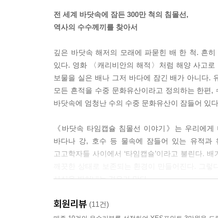
사람들과 수중 고고학에 관한 이야기를 나누다 보면 
전 세계 바닷속에 잠든 300만 척의 침몰선,
는 사람이 반드시 있다. 연예인이 트레저 헌터treas
역사의 수수께끼를 찾아서
하지만 트레저 헌터가 얼마나 추악한 행동을 저지르
이들은 그저 도굴꾼에 지나지 않으며, 트레저헌팅은
깊은 바닷속 해저의 모래에 파묻힌 배 한 척. 흔
루 프로펠러 뒤에 L자형 파이프를 장착하여 물 흐
있다. 영화 〈캐리비안의 해적〉처럼 해양 사고로 
본체가 철저히 파괴된다. 심지어 수심이 깊을 때는
보물을 실은 배나 그저 바다에 잠긴 배가 아니다. 
저에 흩어져 있는 금화나 은화 같은 유물을 찾아 옥
모든 흔적을 수중 문화유산이라고 정의하는 한편, 
--- pp.24~25
바닷속에 엄청난 수의 수중 문화유산이 잠들어 있다
유학 생활을 시작한 지 반년이 지나자 가장 낮은 레
《바닷속 타임캡슐 침몰선 이야기》는 우리에게 
치르기로 했다. 반년 전에는 알아들을 수 없었던 영어
바다나 강, 호수 등 물속에 잠들어 있는 유적과
영역으로 나뉘어 있다. 각각 30점씩 합계 120점 만
고고학자들 사이에서 ‘타임캡슐’이라고 불린다. 배
식이다. 적당히 찍어도 5점은 나올 텐데 1점이라니!
깨끗한 상태로 보존되는 환경이 만들어진다. 그렇
이 흘러도 대학원 입학은 무리였다.
사실을 밝혀내는 경우가 많다.
--- pp.75~76
회원리뷰
수중 고고학은 육상 고고학과는 발굴 작업도 다
(11건)
많은 사람이 해외를 돌아다니며 수중 발굴 일을 하
중에서도 수중 고고학자는 이런 기능까지 익혀야 한