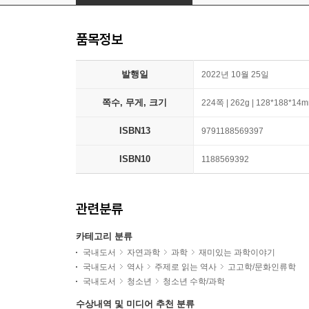
품목정보
발행일
2022년 10월 25일
쪽수, 무게, 크기
224쪽 | 262g | 128*188*14
ISBN13
9791188569397
ISBN10
1188569392
관련분류
카테고리 분류
국내도서
자연과학
과학
재미있는 과학이야기
국내도서
역사
주제로 읽는 역사
고고학/문화인류학
국내도서
청소년
청소년 수학/과학
수상내역 및 미디어 추천 분류