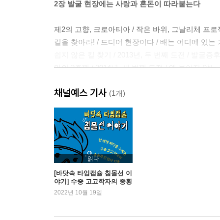
2장 발굴 현장에는 사랑과 혼돈이 따라붙는다
제2의 고향, 크로아티아 / 작은 바위, 그날리체 프
킬을 찾아라! / 드디어 현장이다 / 배는 어디에 있는 거야
쉽지 않은 킬 찾기 / 2013년, 두 번째 도전 / 발굴증
마의 3주째 / 2014년, 세 번째 도전 / 왜 보이지 않
은밀한 발굴 작업 / 드디어 킬을 발견하다 / 갈리아
채널예스 기사
(1개)
3장 맨땅에서 시작해 수중 고고학자가 되다
200달러, 오케이? / 내 꿈은 프로야구 선수 / 결국 
수중 고고학과의 만남 / 새로운 결심 / 드디어 미국
햄버거 세트 프리즈 / 독해 점수 딸랑 1점 / 어떡하지
읽다
첫 번째 특별한 만남 / 뇌에 스위치가 켜지다 / 두 
[바닷속 타임캡슐 침몰선 이
야기] 수중 고고학자의 종횡
최신 기술 포토그래메트리 / 새로운 가능성을 발견
무진 탐사 기록
2022년 10월 19일
박사 논문 주제는 오직 이것뿐! / 일본으로 돌아가야
쏟아지는 박수갈채와 러브콜 / 길이 없으면 만들면 