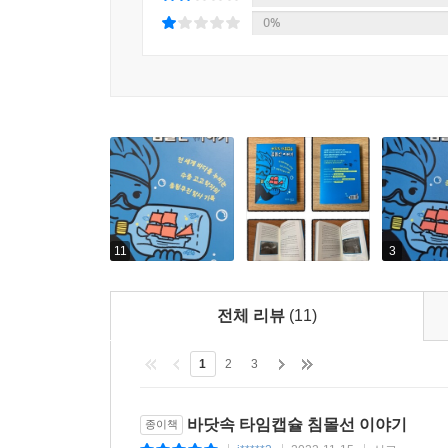
어내린 게 아니다. 사소한 말처럼 보이지만 매우 중
끝에 텍사스A&M대학교 ‘선박 고고학 프로그램’
0%
다는 시대적 배경을 고려해야 한다. 학교에서 수영
침몰선을 발굴하고 연구하는 수중 고고학자가 된 것
는 생각하기 어렵다. 아마도 작은 배로 옮겨 태웠다
떻게 해야 할까? 먼바다 으로 내린 닻의 줄을 절단
3장에서 이야기한 수중 고고학자 되기까지의 과정은
다 방향으로 흘러가서 웬만해서는 좌초될 가능성이 
얼마나 수중 고고학을 사랑하는지, 발굴 현장에서 
게 하면 배가 수심이 얕은 으로 이동하여 결국 좌
위함이었다면 크리스처니스 퀸투스호의 역사 자료와 
매력적이고 흥미진진한
니스 퀸투스호와 프리데리커스 쿼터스호일 가능성이
침몰선 유적 발굴의 세계
--- pp.177~178
《바닷속 타임캡슐 침몰선 이야기》에서는 저자가
11
3
아름다운 그리스 에게해, 코스타리카 카리브해,
이야기를 풀어놓는다. 특히 소설을 읽는 듯한 생생한
전체 리뷰
(11)
“이 배의 프레임은 이미 발굴되어 있었기 때문에 
1
2
3
늘어세운 커다란 목재와 목재 사이로 방금 로드리고
않았다. ‘빨리 확인해보고 싶어!’ 급한 마음을
바닷속 타임캡슐 침몰선 이야기
종이책
만져졌다. 420년 전 목재라고는 생각할 수 없을 