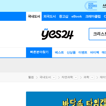
국내도서
외국도서
중고샵
eBook
크레마클럽
C
빠른분야찾기
베스트
신상품
이벤트
바이백
매
웰컴
국내도서
자연과학
과학
재미