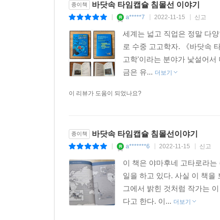
바닷속 타임캡슐 침몰선 이야기
종이책
오랜 시간 발굴 경험을 쌓아온 저자는 2019년, 
a*****7
2022-11-15
신고
|
|
|
대포, 닻의 위치 그리고 저자의 전문 분야인 포토
세계는 넓고 직업은 정말 다양
사이에서 해적선으로 소문났던 코스타리카 카리브
로 수중 고고학자. 《바닷속 
배에서 해방된 노예들이 코스타리카 사람들의 뿌리
고학'이라는 분야가 낯설어서 
금은 유...
더보기
《바닷속 타임캡슐 침몰선 이야기》에는 독자의 이
실려 있다. 또한 저자와 동료들이 물속에서 발굴하는
이 리뷰가 도움이 되었나요?
함께 수중 침몰선 유적을 하나하나 발굴하는 기분을 
과거와 현재, 미래를 잇는
바닷속 타임캡슐 침몰선이야기
종이책
수중 문화유산을 지키자!
a*******6
2022-11-15
신고
|
|
|
이 책은 야마후네 고타로라는
《바닷속 타임캡슐 침몰선 이야기》 마지막 장에서는
일을 하고 있다. 사실 이 책
미크로네시아 연방, 오스트레일리아에서 중요하게 
그에서 밝힌 것처럼 작가는 이
유적이다. 특히 미크로네시아 연방의 추크제도 바닷
다고 한다. 이...
더보기
수많은 다이버가 방문하는 곳이다.