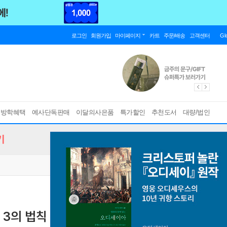
로그인
회원가입
마이페이지
카트
주문/배송
고객센터
Gl
름방학혜택
예사단독판매
이달의사은품
특가할인
추천도서
대량/법인
기
 3의 법칙 채소·과일식
단순하면서 자연스러운 가