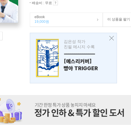
배송비 : 무료
eBook
이 상품을 팔기
19,000원
김은성 작가
친필 메시지 수록
---------------
[예스리커버]
빵야 TRIGGER