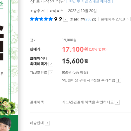
장 효과적인 식단
[ 10만 부 기념 스페셜 에디션 ]
조승우
저
바이북스
2022년 10월 20일
9.2
회원리뷰(
236
건)
판매지수 2,418
정가
19,000원
17,100
원
판매가
(10% 할인)
크레마머니
15,600
원
최대혜택가
YES포인트
950원 (5% 적립)
5만원이상 구매 시 2천원 추가적립
결제혜택
카드/간편결제 혜택을 확인하세요
배송안내