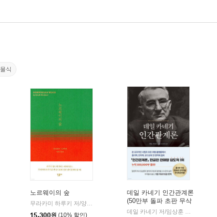
식물식
노르웨이의 숲
데일 카네기 인간관계론
(50만부 돌파 초판 무삭
현대문학
무라카미 하루키 저/양억관 역
민음사
|
|
제 완역본)
데일 카네기 저/임상훈 역
현대지
|
15,300
원
(10% 할인)