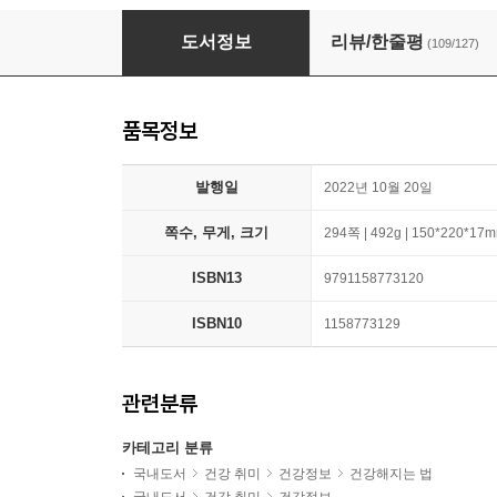
건강과 다이어트를 동시에 잡는 7대 3의 법칙 
도서정보
리뷰/한줄평
(109/127)
품목정보
발행일
2022년 10월 20일
쪽수, 무게, 크기
294쪽 | 492g | 150*220*17
ISBN13
9791158773120
ISBN10
1158773129
관련분류
카테고리 분류
국내도서
건강 취미
건강정보
건강해지는 법