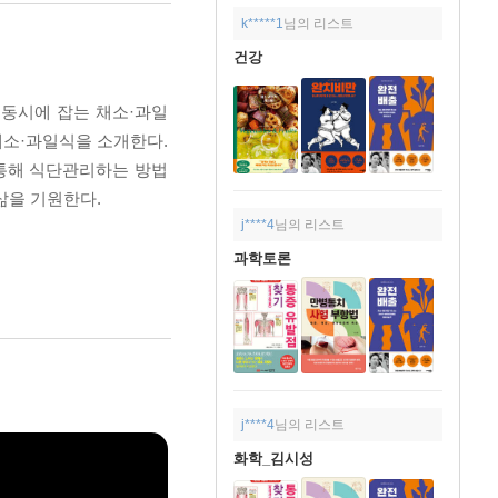
k*****1
님의 리스트
건강
동시에 잡는 채소·과일
채소·과일식을 소개한다.
 통해 식단관리하는 방법
삶을 기원한다.
j****4
님의 리스트
과학토론
j****4
님의 리스트
화학_김시성