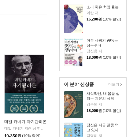
소리 치유 혁명 율본
이란 저
16,200
원
(10% 할인)
아픈 사람의 99%는
장누수다
강신용 저
18,000
원
(10% 할인)
이 분야 신상품
더보기
채식약선, 내 몸을 살
리는 치유의 식탁
강주연 저
18,000
원
(10% 할인)
데일 카네기 자기관리론
당신은 지금 잘못 먹
데일 카네기 저/임상훈 역
현대지성
|
고 있다
성
10,350
원
(10% 할인)
김명미 저