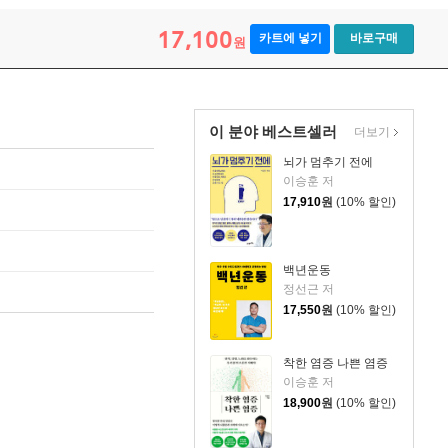
17,100
카트에 넣기
바로구매
원
이 분야 베스트셀러
더보기
뇌가 멈추기 전에
이승훈 저
17,910
원
(10% 할인)
백년운동
정선근 저
17,550
원
(10% 할인)
착한 염증 나쁜 염증
이승훈 저
18,900
원
(10% 할인)