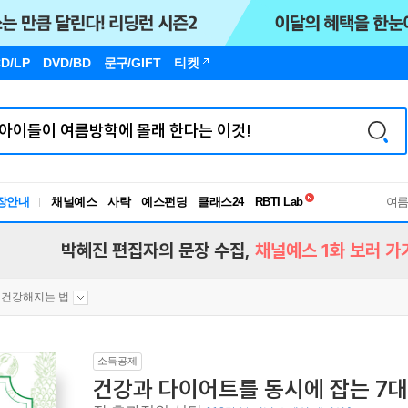
D/LP
DVD/BD
문구
/GIFT
티켓
독서유형검사
RBTI Lab
장안내
채널예스
사락
예스펀딩
클래스24
독서유형검사
여
박혜진 편집자의 문장 수집,
채널예스 1화 보러 가
건강해지는 법
소득공제
건강과 다이어트를 동시에 잡는 7대