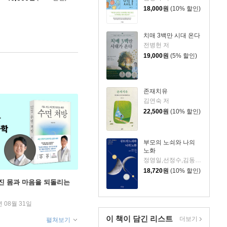
18,000
원
(10% 할인)
치매 3백만 시대 온다
전병헌 저
19,000
원
(5% 할인)
존재치유
김연숙 저
22,500
원
(10% 할인)
부모의 노쇠와 나의
노화
정영일,선정수,김동우,윤은선,최정연 저
18,720
원
(10% 할인)
무너진 몸과 마음을 되돌리는
년 08월 31일
이 책이 담긴
리스트
더보기
펼쳐보기