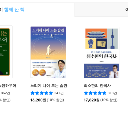
들이
함께 산 책
쇼펜하우어
느리게 나이 드는 습관
최소한의 한국사
862건
241건
818건
% 할인)
16,200
원
(10% 할인)
17,820
원
(10% 할인)