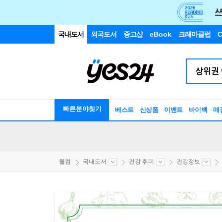
국내도서
외국도서
중고샵
eBook
크레마클럽
C
빠른분야찾기
베스트
신상품
이벤트
바이백
매
웰컴
국내도서
건강 취미
건강정보