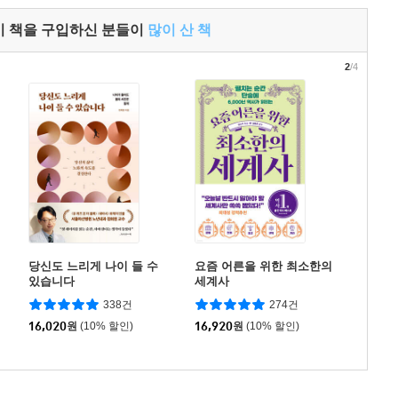
이 책을 구입하신 분들이
많이 산 책
2
/4
당신도 느리게 나이 들 수
요즘 어른을 위한 최소한의
있습니다
세계사
338건
274건
16,020
원
(10% 할인)
16,920
원
(10% 할인)