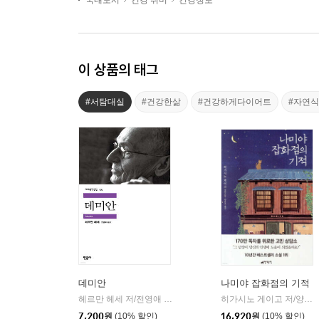
국내도서
건강 취미
건강정보
이 상품의 태그
#서탐대실
#건강한삶
#건강하게다이어트
#자연
데미안
나미야 잡화점의 기적
헤르만 헤세 저/전영애 역
민음사
히가시노 게이고 저/양윤옥 역
|
7,200
원
(10% 할인)
16,920
원
(10% 할인)