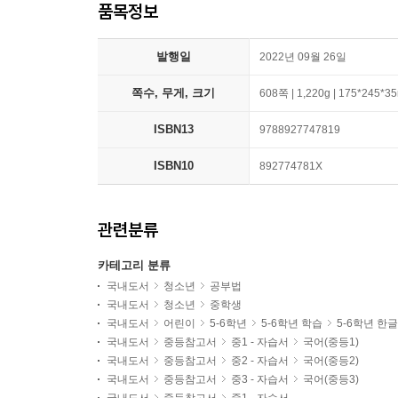
품목정보
발행일
2022년 09월 26일
쪽수, 무게, 크기
608쪽 | 1,220g | 175*245*
ISBN13
9788927747819
ISBN10
892774781X
관련분류
카테고리 분류
국내도서
청소년
공부법
국내도서
청소년
중학생
국내도서
어린이
5-6학년
5-6학년 학습
5-6학년 한
국내도서
중등참고서
중1 - 자습서
국어(중등1)
국내도서
중등참고서
중2 - 자습서
국어(중등2)
국내도서
중등참고서
중3 - 자습서
국어(중등3)