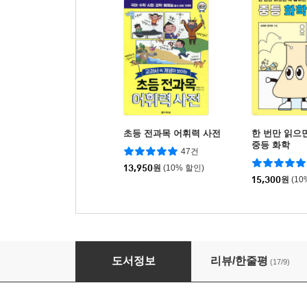
초등 전과목 어휘력 사전
한 번만 읽으
중등 화학
47건
13,950
원
(10% 할인)
15,300
원
(10
중등 전과목 필수 어휘력 사전
도서정보
리뷰/한줄평
(17/9)