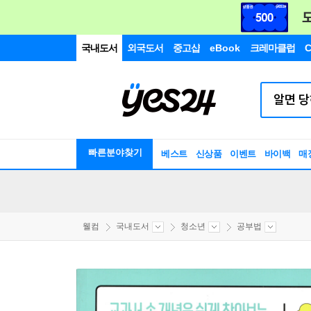
국내도서
외국도서
중고샵
eBook
크레마클럽
C
빠른분야찾기
베스트
신상품
이벤트
바이백
매
웰컴
국내도서
청소년
공부법