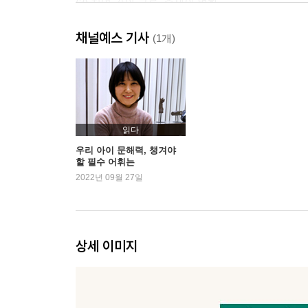
(3) 지역 간의 교류, 중세의 변화
(4) 국민 국가로 가는 길, 근대
채널예스 기사
(5) 세계 대전과 다변화, 현대
(1개)
(6) 우리 역사의 태동, 선사 시대~남북국 시대
(7) 부처님의 힘으로, 고려 시대
(8) 성리학적 질서와 변화, 조선 시대
(9) 수난과 극복, 일제 강점기와 근현대
읽다
3. 수학
우리 아이 문해력, 챙겨야
할 필수 어휘는
(1) 수마다 빛깔이 있어, 수의 성질
2022년 09월 27일
(2) 답을 찾는 법, 문자와 식
(3) 변화를 수학으로 나타내기, 함수
(4) 모양과 크기의 법칙, 도형
(5) 복잡하면서도 단순한, 도형의 응용
상세 이미지
(6) 생활 속 수학, 확률과 통계
4. 사회
(1) 자연환경과 인문 환경, 지리