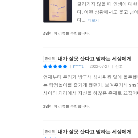
굴러가지 않을 때 인생에 대한
있는가? 모르면 몰라도, 그들은 생존을 건 경쟁에 
다. 어떤 상황에서도 웃고 넘
자본이다. 그러므로 이 사회의 불평등과 양극화의
다....
것이다._136쪽
더보기
2명
이 이 리뷰를 추천합니다.
모든 시대에는 저마다의 절망이 있지만
3부 ‘돌파와 회복: 저질러놓은 세상을 건너며’에는
내가 잘못 산다고 말하는 세상에게
종이책
태도가, 1·2부에서 견지하는 비평적 시선에 더해 
l*****1
2022-07-27
신고
|
|
|
취약한 면이 드러났는지, 또는 일상의 회복이라는 
했던 결핍과 슬픔에 관해 차근차근 짚어본다. 어
언제부터 우리가 방구석 심사위원 일에 몰두했
일컬어 대한민국 자체가 거대한 ‘노키즈존’이 되어
는 탐정놀이를 즐기게 됐던가, 보여주기식 sn
사이의 괴리에서 자신을 하찮은 존재로 끄집어내
“그럼에도 전체 인생 중 아주 일부에라도 자신
1명
이 이 리뷰를 추천합니다.
열어주었으면 한다. 왜냐하면 우리가 누리고 있는 대
양극화, 국가 부채 증가, 각종 연금이나 기금의 고갈
내가 잘못 산다고 말하는 세상에게
종이책
저자가 서문에서 언급했듯 “어쩌면 절망의 시대라 