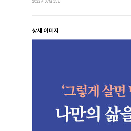
2022년 07월 15일
딜레마를 해결하는 믿음의 연습
아이가 알려준 ‘지금 여기’라는 바다
부모라서 당연한 모습은 없다
바닷가 소녀
상세 이미지
2부 지도 없는 시대: 삶의 구경꾼이 되지 않는 법
선례 없는 사회
불행과 완벽 사이, ‘양극성 분열’의 시대
부러움과 질투, 박탈감
독설 문화를 경계하다
이중성에 치를 떠는 이유
오징어 게임을 만드는 시스템
빼앗긴 시간은 어디로 갔는가
실패를 규정하는 시간표
나태함이 문제가 아니다
하이퍼 리얼리즘 코미디