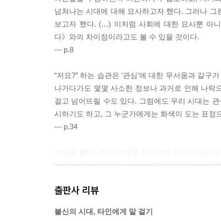
넘쳐나는 시대에 대해 묘사하고자 했다. 그러나 그
보고자 했다. (…) 이처럼 사회에 대한 묘사뿐 
다》와의 차이점이라고도 볼 수 있을 것이다.
--- p.8
“저요?” 하는 습관은 ‘관심’에 대한 무서움과 갈구
나가다가도 몇몇 사소한 정보나 과거로 인해 나락으로
걸고 넘어뜨릴 수도 있다. 그럼에도 우리 시대는 관심
시하기도 하고, 그 누군가에게는 화색이 도는 표정으
--- p.34
선택을 절대시하고 선택은 전적으로 개인의 몫이며
사실 한 인간이 인생에서 무언가를 전적으로 선택할 
원했든 원치 않았든 자신에게 주어진 제한적 선택지,
출판사 리뷰
이다.
--- pp.45~46
불신의 시대, 타인에게 말 걸기