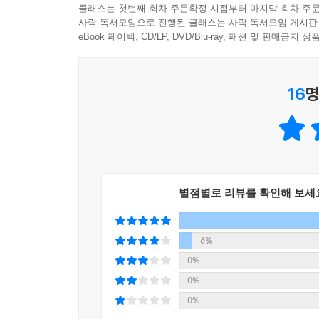
“청소년의 대부분이 이용하는 유튜브만 하더라도 유
이런 하이퍼 리얼리즘의 유행은 우리 시대 ‘구경꾼 
클래스는 첫번째 회차 주문확정 시점부터 마지막 회차 주문
아군과 적군을 나누어, 상대편을 일반화하고 프레
사락 독서모임으로 진행된 클래스는 사락 독서모임 게시판
적극적으로 더 리얼한 구경의 대상이 되고 있는 것이
파악하는 일처럼 보이지만, 이런 일의 핵심은 오히려 
eBook 페이백, CD/LP, DVD/Blu-ray, 패션 및 판매금
이상의 무언가가 있을 때도 있다. 가령 ‘틀딱충’, 
의도를 가능한 한 정확하게 이해하는 게 아니다.”_53
집단을 향한 혐오를 확산시키는 순간이다.
--- p.147
16
명
타인을 대하는 방식의 왜곡, 타인과 관계 맺는 
소중한 순간들에 빗대어 독자들에게도 저마다 각자
무엇이든 적당히 애쓰면 얻을 수 있는 것은 굳이 강
같음’과 싸우는 방식, 육아를 하며 아이를 통해 
기 때문이다. 다시 말해, 인생에 필요한 ‘적절한 
‘불신의 시대에 타인을 초대하는 법’이 녹아 있다.
간 격차에 더해, 지난 몇 년간 폭등한 부동산은 사실
런 불가능성이 한 시대의 선망, 동경, 갈망을 빨아
지도 없는 시대를 건널 때 생각해볼 것들
--- p.177
별점별로 리뷰를 확인해 보세
2부 ‘지도 없는 시대: 삶의 구경꾼이 되지 않는
코로나 시대란 우리 사회가 어떻게든 간신히 이어
개인을 압박하는 현실, 청년들을 자신의 삶에 초대
6%
경력단절여성이 쏟아져 나온다. 그렇게 취약해진 
박탈감으로 모래지옥이 되어가는 사회 분위기 등을 
0%
그나마 사정이 나을지 모르겠으나, 둘이 열심히 벌어
흥미롭다. 지극히 개인주의화되고 각자도생이 진
0%
황이 된다. 한 시대의 위기가 어느 누군가에게는 
심각해지는 현상, 즉 집단은 약해지는데 집단 갈등
0%
것이다.
‘구성원’보다는 ‘구경꾼’들이라고 지적한다. “실