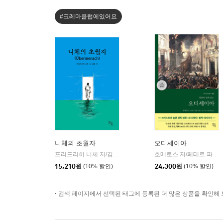
#크레마클럽에있어요
니체의 초월자
오디세이아
프리드리히 니체 저/김철 편역
히읏
호메로스 저/페테르 파울 루벤스 그림/박문재 역
|
15,210
원
(10% 할인)
24,300
원
(10% 할인)
검색 페이지에서 선택된 태그에 등록된 더 많은 상품을 확인해 