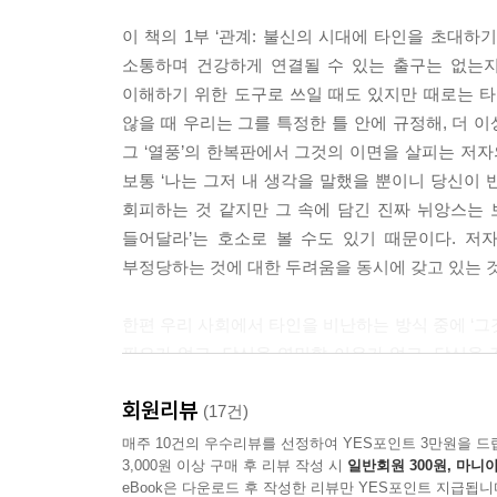
문해력 또는 이해력이 부족하다는 것은 타인을 상상할 
이 책의 1부 ‘관계: 불신의 시대에 타인을 초대
시즘적으로 계속 자기 이해, 자기 입장에 익숙한 
소통하며 건강하게 연결될 수 있는 출구는 없는지
기할 때 거의 거론되지 않지만 핵심적인 문제 중 
이해하기 위한 도구로 쓰일 때도 있지만 때로는 타인
--- pp.54~55
않을 때 우리는 그를 특정한 틀 안에 규정해, 더 
그 ‘열풍’의 한복판에서 그것의 이면을 살피는 저자
‘결혼 또한 하나의 시작이며 주춧돌이고 어른이 되
보통 ‘나는 그저 내 생각을 말했을 뿐이니 당신이
만 그렇게 배워나가는 것이다’라는 식의 기성세대적인 
회피하는 것 같지만 그 속에 담긴 진짜 뉘앙스는 
되어 있는 이 시대에, 청년 세대는 그런 ‘위험’을 굳
들어달라’는 호소로 볼 수도 있기 때문이다. 저
--- p.80
부정당하는 것에 대한 두려움을 동시에 갖고 있는 
타인들의 삶에 대한 저격은 늘 일정한 쾌감을 동반
한편 우리 사회에서 타인을 비난하는 방식 중에 ‘그
다. 또한 내가 타인의 삶을 규정하고 평가할 수 있다
필요가 없고, 당신을 연민할 이유가 없고, 당신을
평가하고 비난하면서 마치 힘을 가진 듯한 착각을 느
‘선택’이기 때문이라는”(44쪽) 식의 사고방식이다
은 그 자체로 자신이 보다 나은 삶에 대해 알고 있다
회원리뷰
이러한 사고방식은 상당히 위험하다고 저자는 강조
(17건)
짖음을 당하는 자’가 결국은 모두 자기 자신이기 때
이유에 대해 단순히 학교 교육 문제나 독서 부족 등
매주 10건의 우수리뷰를 선정하여 YES포인트 3만원을 드
--- p.122
3,000원 이상 구매 후 리뷰 작성 시
일반회원 300원, 마니아
eBook은 다운로드 후 작성한 리뷰만 YES포인트 지급됩니