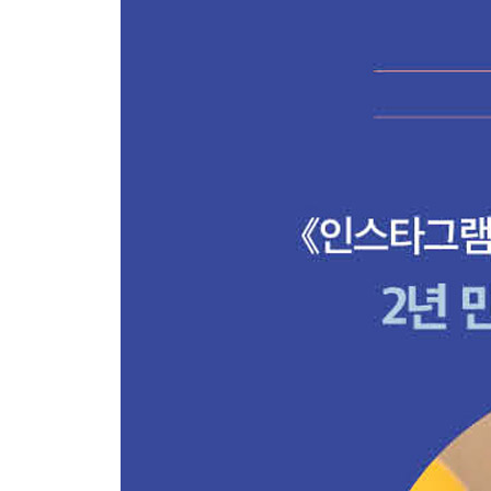
구경하는 유령들
집단주의라는 압박
‘개인’을 옹호한 대법원 판결
휴식권, 직업 바깥의 자아
경험에서 물질 소비로
저물어가는 낭만들
가성비 시대의 몰락
돈이 주는 행복을 의심하는 일
평가와 시선의 과잉
누구도 왕이 아닌 사회를 위하여
민법의 세계
우연의 비용 앞에서
3부 돌파와 회복: 저질러놓은 세상을 건너며
배반당한 시절을 통과할 때
장막을 걷어내면 폐허가 드러난다
태권도장이 문을 닫으면 경력단절여성이 쏟아진다