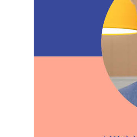
아이들의 슬픔을 보는 슬픔
대한민국은 거대한 노키즈존
갈 곳과 기댈 곳
가장 현명한 선택은 없다
적당한 구속이 주는 자유의 힘
닥치면 하게 된다
단점이 찾아준 정답
법을 공부하기 전엔 몰랐던 무기들
행복한 삶과 가치 있는 삶
행복이라는 강박에 맞서
도파민과 과몰입
해방의 순간, 에피파니
나를 살리는 글쓰기
책을 안 읽는다고 글도 안 읽을까
정확한 호의로 무성한 악의를 견디기
느낌을 불신하다
타인으로부터의 자기효능감