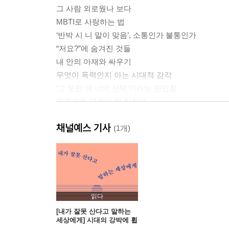
그 사람 외로웠나 보다
MBTI로 사랑하는 법
‘반박 시 니 말이 맞음’, 소통인가 불통인가
“저요?”에 숨겨진 것들
내 안의 아재와 싸우기
무엇이 폭력인지 아는 시대적 감각
‘그 모든 게 너의 선택’이라는 잔인함
인간으로 지켜야 할 하한선
문해력 위기의 또 다른 배경
채널예스 기사
고의, 타자의 마음
(1개)
인생 주기설을 깨뜨리며
왜 변호사가 되었냐 묻는다면
고시생의 애환과 사랑의 절실함
도자기 같은 사람
결혼은 ‘완성’인가
읽다
한쪽에 가혹한 결혼
[내가 잘못 산다고 말하는
세상에게] 시대의 강박에 휩
예민함 궁합
쓸리지 않는 법