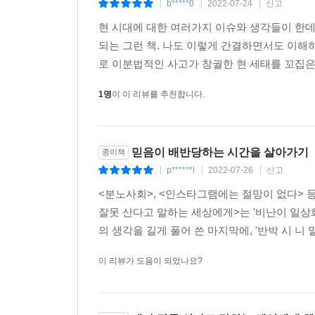
b*****0
2022-07-24
신고
있지만 “한편으로 보면 모든 시대에는 저마다의 절
|
|
|
한다며, 자신이 특히 서른 넘어 처음으로 법학이라
현 시대에 대한 여러가지 이슈와 생각들이 한데
고백한다. 학비를 벌면서 공부해야 했던 건 차라리
되는 그런 책. 나도 이렇게 간결하면서도 이해하
때마다 분유를 먹이는 일상이 시작됐다. 설상가
로 이분법적인 사고가 창궐한 현 세태를 꼬집은 
불안감에 시달렸다. 그렇게 한 시절을 보내며 자신
1명
이 이 리뷰를 추천합니다.
나아가는 사람들의 힘에 관해 하루도 빠짐없이 글로
“삶에서 사실상 거의 첫 직장 생활이라고 할 법
쫓아다니며 물어보고 수십 번씩 지적받고 그래도 
믿음이 배반당하는 시간을 살아가기
종이책
‘관념’에 사로잡혀 있다. 어떤 일에 대한 편견, 선입
p******l
2022-07-26
신고
|
|
|
막상 닥치면 어떻게든 하게 되는데 지나고 나면 그 
<분노사회>, <인스타그램에는 절망이 없다> 
잘못 산다고 말하는 세상에게>는 '비난이 일상화
좌절과 냉소의 세상에, 특히 ‘청춘’의 좌절과 냉
의 생각을 길게 풀어 쓴 마지막에, '반박 시 니 
날카롭고 차분하게, 삶에 대한 긍정과 믿음을 외면
말라’던 시인의 말을 혐오와 분열의 시대에 새로이 
이 리뷰가 도움이 되었나요?