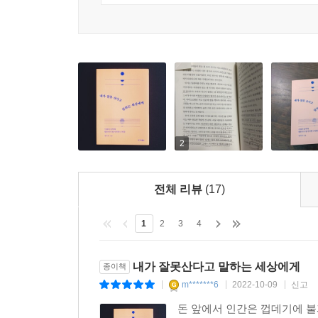
--- p.209
집단 갈등을 현실화하는 것”이다.
삶이 적당한 구속으로 채워져 있을 때는 그 구속의 
“가령 한 아이의 엄마가 지하철에서 문제 되는 행위
런 상황이 절정을 이루었다. (…) 사람들이 하나같
사건은 한 특정 인물이 만들어낸 일이 아니라 아이 
려 그런 상황이 더 집중적으로 시간을 쓰는 데 도움
대립하는 것처럼 보이지만 실제로 있는 것은 구경꾼들
중에 낼 수 있었던 하루의 극히 적은 시간을 온전히 
흥미가 떨어지면 그런 놀이에서 빠져나오면 그만이
--- pp.230~231
만들어서 놀이를 즐기는 개인화된 유령에 가깝다.”_1
2
요즘 유행하는 “‘쎄함’은 과학이다” 같은 말이라든
저자가 몇 해 전 칼럼에서 처음 사용했던 용어인 ‘
쓰지 않았을 비용)’이나 ‘가심비’, ‘시심비’처럼 
수 있는 만족이 중시되는 현상을 일컫는다. 유튜브
개인의 느낌에 매우 대단한 것을 부여하고 있다. 또 
전체 리뷰
(17)
시간절약적 SNS 문화, 책이 얇아지고 글자 수가
들이 점점 더 자기의 느낌, 직감, 직관 같은 것을
세대에게 시심비가 꾸준히 중요해진다는 것, 즉 ‘시
1
2
3
4
부족에 시달리는 게 습관화되면 여유로운 시간이 우연
--- pp.271~272
삶 자체가 우리의 정신 구조를 바꾸고 결국 인생 전
내가 잘못산다고 말하는 세상에게
종이책
무한 경쟁, 인생의 모든 걸 스펙으로 평가받는 문화
m*******6
2022-10-09
신고
|
|
|
돈 앞에서 인간은 껍데기에 불과
“그렇다면 이렇게 청년 세대가 온통 빼앗긴 시간