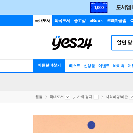
국내도서
외국도서
중고샵
eBook
크레마클럽
C
빠른분야찾기
베스트
신상품
이벤트
바이백
매
웰컴
국내도서
사회 정치
사회비평/비판