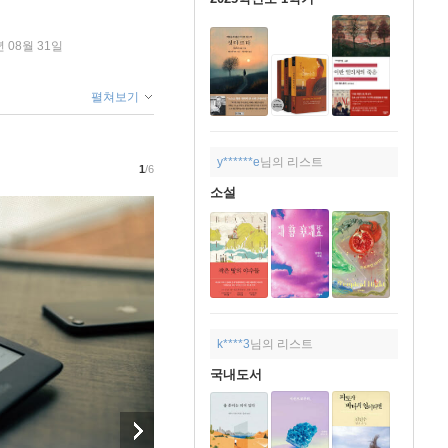
년 08월 31일
펼쳐보기
y******e
님의 리스트
1
/6
소설
k****3
님의 리스트
국내도서