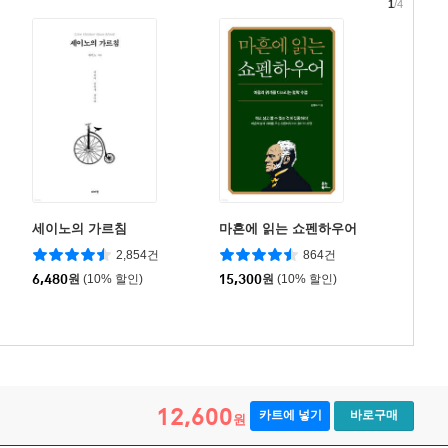
1
/4
세이노의 가르침
마흔에 읽는 쇼펜하우어
2,854건
864건
6,480
원
(10% 할인)
15,300
원
(10% 할인)
12,600
카트에 넣기
바로구매
원