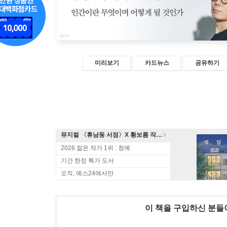
미리보기
카드뉴스
공유하기
뮤지컬 〈휴남동 서점〉X 황보름 작가 북토크
2026 젊은 작가 1위 : 청예
기간 한정 특가 도서
오직, 예스24에서만
이 책을 구입하신 분