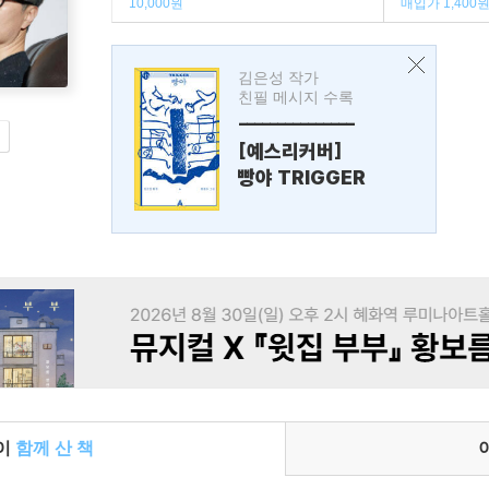
10,000원
매입가 1,400
김은성 작가
친필 메시지 수록
---------------
[예스리커버]
빵야 TRIGGER
들이
함께 산 책