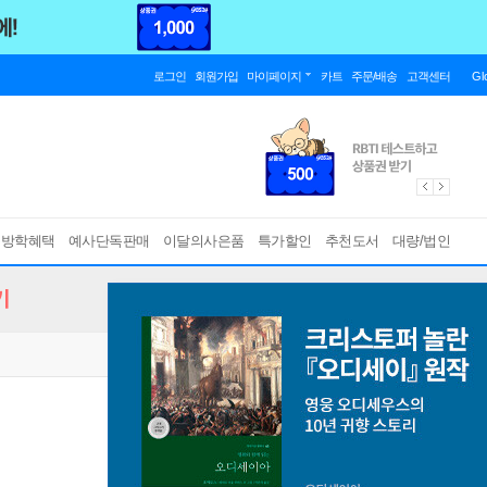
로그인
회원가입
마이페이지
카트
주문/배송
고객센터
Gl
름방학혜택
예사단독판매
이달의사은품
특가할인
추천도서
대량/법인
기