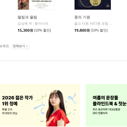
떨림과 울림
종의 기원
김상욱 저
동아시아
찰스 다윈 저/다윈 포럼 기획/장대익 역/최재천 감수
|
민음사
15,300
원
(10% 할인)
19,800
원
(10% 할인)
보세요.
전체보기