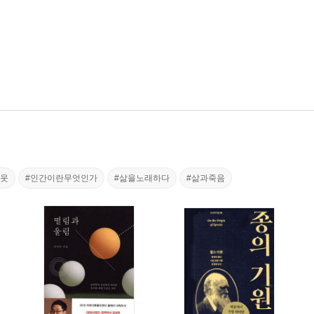
아웃
#인간이란무엇인가
#삶을노래하다
#삶과죽음