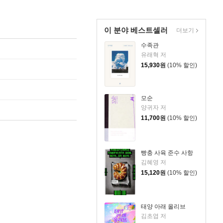
이 분야 베스트셀러
더보기
수족관
유래혁 저
15,930
원
(10% 할인)
모순
양귀자 저
11,700
원
(10% 할인)
빵충 사육 준수 사항
김혜영 저
15,120
원
(10% 할인)
태양 아래 올리브
김초엽 저