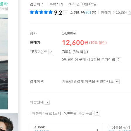
김영하
저
복복서가
2022년 09월 05일
9.2
회원리뷰(
801
건)
판매지수 15,384
정가
14,000원
12,600
원
판매가
(10% 할인)
YES포인트
700원 (5% 적립)
5만원이상 구매 시 2천원 추가적립
결제혜택
카드/간편결제 혜택을 확인하세요
배송안내
배송비 : 유료 (도서 15,000원 이상 무료)
eBook
이 상품을 팔기