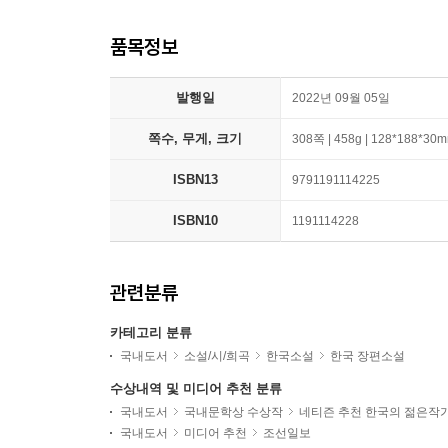
품목정보
발행일
2022년 09월 05일
쪽수, 무게, 크기
308쪽 | 458g | 128*188*30
ISBN13
9791191114225
ISBN10
1191114228
관련분류
카테고리 분류
국내도서
소설/시/희곡
한국소설
한국 장편소설
수상내역 및 미디어 추천 분류
국내도서
국내문학상 수상작
네티즌 추천 한국의 젊은작
국내도서
미디어 추천
조선일보