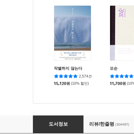
작별하지 않는다
모순
2,574건
15,120
원
(10% 할인)
11,700
원
(10
작별인사
도서정보
리뷰/한줄평
(304/497)