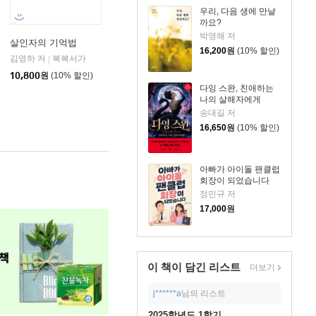
우리, 다음 생에 만날
까요?
박영해 저
살인자의 기억법
16,200
원
(10% 할인)
김영하 저
복복서가
사이언스북스
|
|
10,800
원
(10% 할인)
다잉 스완, 친애하는
나의 살해자에게
송대길 저
16,650
원
(10% 할인)
아빠가 아이돌 팬클럽
회장이 되었습니다
정민규 저
17,000
원
이 책이 담긴
리스트
더보기
j******a
님의 리스트
2025학년도 1학기