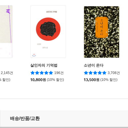
살인자의 기억법
소년이 온다
2,145건
196건
3,708건
% 할인)
10,800
원
(10% 할인)
13,500
원
(10% 할인)
배송/반품/교환