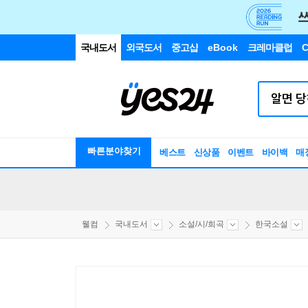
국내도서
외국도서
중고샵
eBook
크레마클럽
C
빠른분야찾기
베스트
신상품
이벤트
바이백
매
웰컴
국내도서
소설/시/희곡
한국소설