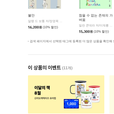
불안
참을 수 없는 존재의 가
벼움
알랭 드 보통 저/정영목 역
은행나무
|
밀란 쿤데라 저/이재룡 역
|
16,200
원
(10% 할인)
15,300
원
(10% 할인)
검색 페이지에서 선택된 태그에 등록된 더 많은 상품을 확인해 
이 상품의 이벤트
(11개)