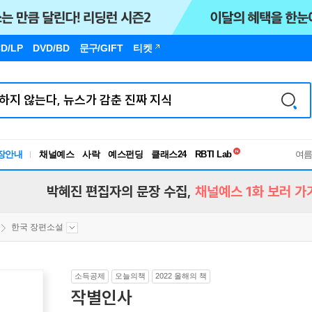
D/LP
DVD/BD
문구
/GIFT
티켓
독서유형검사
RBTI Lab
장안내
채널예스
사락
예스펀딩
클래스24
독서유형검사
여
박혜진 편집자의 문장 수집,
채널예스 1화 보러 가
한국 장편소설
소득공제
오늘의책
2022 올해의 책
작별인사