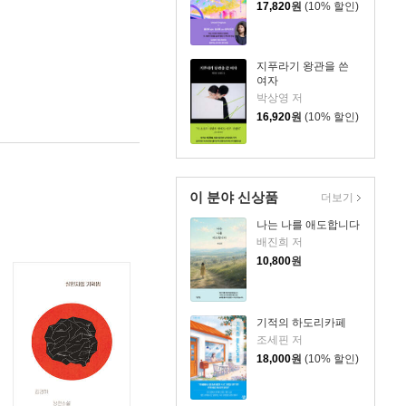
17,820
원
(10% 할인)
지푸라기 왕관을 쓴
여자
박상영 저
16,920
원
(10% 할인)
이 분야 신상품
더보기
나는 나를 애도합니다
배진희 저
10,800
원
기적의 하도리카페
조세핀 저
18,000
원
(10% 할인)