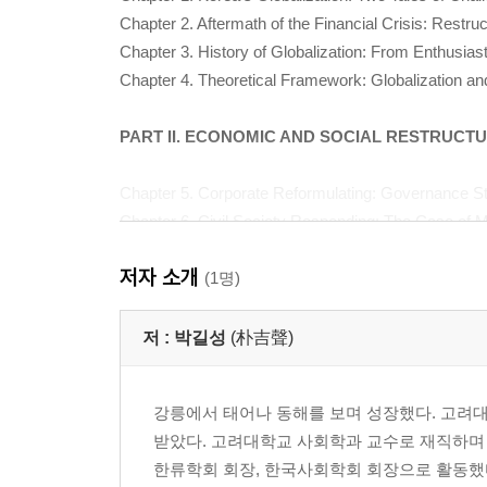
Chapter 2. Aftermath of the Financial Crisis: Restr
Chapter 3. History of Globalization: From Enthusiast
Chapter 4. Theoretical Framework: Globalization a
PART II. ECONOMIC AND SOCIAL RESTRUCT
Chapter 5. Corporate Reformulating: Governance S
Chapter 6. Civil Society Responding: The Case of 
Chapter 7. Social Conflict Exploding
저자 소개
Chapter 8. Identity, Authority, and Trust Reshaping
(1명)
PART III. GLOBALIZATION OF K-POP
저 :
박길성
(朴吉聲)
Chapter 9. Manufacturing Creativity: Production, P
강릉에서 태어나 동해를 보며 성장했다. 고려
Chapter 10. From B2C to B2B: Selling Korean Pop M
받았다. 고려대학교 사회학과 교수로 재직하며 
한류학회 회장, 한국사회학회 회장으로 활동했
Note