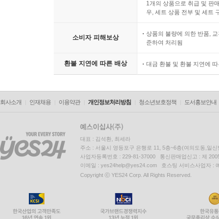
1개의 상품으로 취급 및 판매
우, 세트 상품 전부 및 세트
상품의 불량에 의한 반품, 교
소비자 피해보상
준하여 처리됨
환불 지연에 따른 배상
대금 환불 및 환불 지연에 
회사소개
인재채용
이용약관
개인정보처리방침
청소년보호정책
도서홍보안내
대표 : 김석환, 최세라
주소 : 서울시 영등포구 은행로 11, 5층~6층(여의도동,일신
사업자등록번호 : 229-81-37000 통신판매업신고 : 제 200
이메일 : yes24help@yes24.com 호스팅 서비스사업자 :
Copyright ⓒ YES24 Corp. All Rights Reserved.