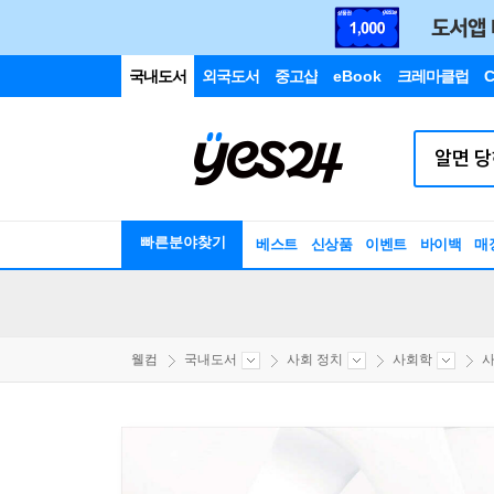
국내도서
외국도서
중고샵
eBook
크레마클럽
C
빠른분야찾기
베스트
신상품
이벤트
바이백
매
웰컴
국내도서
사회 정치
사회학