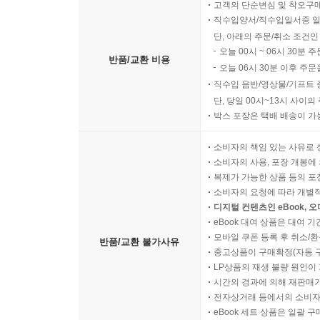
고객의 단순변심 및 착오구
직수입양서/직수입일서중 일
단, 아래의 주문/취소 조건인
오늘 00시 ~ 06시 30분 
반품/교환 비용
오늘 06시 30분 이후 주문
직수입 음반/영상물/기프트 
단, 당일 00시~13시 사이
박스 포장은 택배 배송이 가
소비자의 책임 있는 사유로 
소비자의 사용, 포장 개봉에 
복제가 가능한 상품 등의 포장을 
소비자의 요청에 따라 개별
디지털 컨텐츠인 eBook, 
eBook 대여 상품은 대여 기
모바일 쿠폰 등록 후 취소/환
반품/교환 불가사유
중고상품이 구매확정(자동 
LP상품의 재생 불량 원인이 기
시간의 경과에 의해 재판매가
전자상거래 등에서의 소비자
eBook 세트 상품은 일괄 