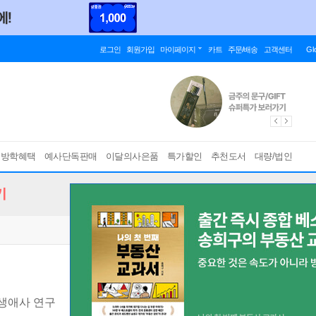
로그인
회원가입
마이페이지
카트
주문/배송
고객센터
Gl
름방학혜택
예사단독판매
이달의사은품
특가할인
추천도서
대량/법인
기
생애사 연구