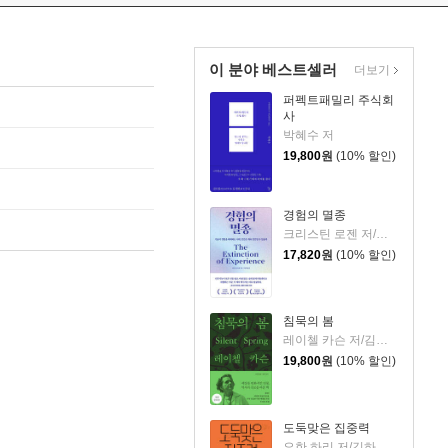
이 분야 베스트셀러
더보기
퍼펙트패밀리 주식회
사
박혜수 저
19,800
원
(10% 할인)
경험의 멸종
크리스틴 로젠 저/이영래 역
17,820
원
(10% 할인)
침묵의 봄
레이첼 카슨 저/김은령 역/홍욱희 감수
19,800
원
(10% 할인)
도둑맞은 집중력
요한 하리 저/김하현 역