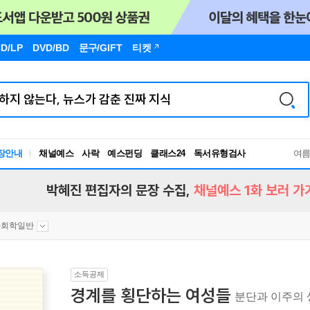
D/LP
DVD/BD
문구
/GIFT
티켓
장안내
채널예스
사락
예스펀딩
클래스24
독서유형검사
여
RBTI Lab
독서유형검사
박혜진 편집자의 문장 수집,
채널예스 1화 보러 가
사회학일반
소득공제
경계를 횡단하는 여성들
분단과 이주의 