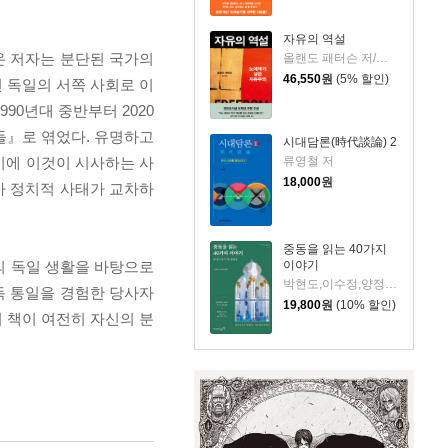
자유의 역설
온 저자는 분단된 국가의
올랜도 패터슨 저/김혁 역
46,550
원
(5% 할인)
 독일의 서쪽 사회로 이
90년대 중반부터 2020
들』로 엮었다. 유명하고
시대담론(時代談論) 2
류영철 저
시에 이것이 시사하는 사
18,000
원
사 정치적 사태가 교차하
중동을 읽는 40가지
이야기
상의 독일 생활을 바탕으로
박현도,이수정,양정아 저
독 통일을 경험한 당사자
19,800
원
(10% 할인)
 책이 여전히 자신의 분