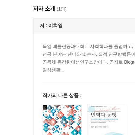
저자 소개
제6장 새로운 시민의 참여와 인정투쟁
(1명)
제7장 북한 여성의 섹슈얼리티와 공간 경험
제8장 북한 새세대 여성들의 이주와 시민사회
저 :
이희영
제4부 유럽을 ‘여행하는’ 북한 여성과 분단장치
독일 베를린공과대학교 사회학과를 졸업하고, 
전공 분야는 젠더와 소수자, 질적 연구방법론이
제9장 북한 여성과 초국적 이주의 행위자 네트워크
공동체 용감한여성연구소장이다. 공저로 Biographi
제10장 독일로 간 북한 난민과 ‘비극의 서사’
일상생활...
에필로그
작가의 다른 상품