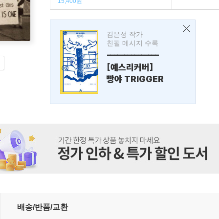
15,400원
김은성 작가
친필 메시지 수록
---------------
[예스리커버]
빵야 TRIGGER
배송/반품/교환