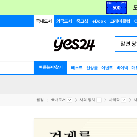
국내도서
외국도서
중고샵
eBook
크레마클럽
C
빠른분야찾기
베스트
신상품
이벤트
바이백
매
웰컴
국내도서
사회 정치
사회학