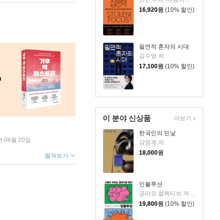
16,920
원
(10% 할인)
필연적 혼자의 시대
김수영 저
17,100
원
(10% 할인)
이 분야 신상품
더보기
한국인의 민낯
년 08월 20일
강영계 저
18,000
원
펼쳐보기
인볼루션
공라오 컬렉티브 저/홍명교 역
19,800
원
(10% 할인)