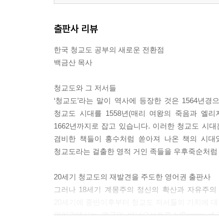
출판사 리뷰
한국 청교도 공부의 새로운 전환점
백금산 목사
청교도와 그 저서들
‘청교도’라는 말이 역사에 등장한 것은 1564
청교도 시대를 1558년(매리 여왕의 죽음과 엘
1662년까지로 잡고 있습니다. 이러한 청교도 시
겸비한 책들이 홍수처럼 쏟아져 나온 책의 시대였
청교도라는 걸출한 영적 거인 족들을 우후죽순처럼 
20세기 청교도의 재발견을 주도한 영어권 출판사
그러나 18세기 계몽주의 정신의 확산과 자유주의
20세기에 중반이후부터 청교도 저서들의 가치에 대
영어권에서는 영국의 배너오브트루스(Banner of T