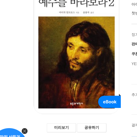
아
첫
정
판
쿠
Y
추
결
미리보기
공유하기