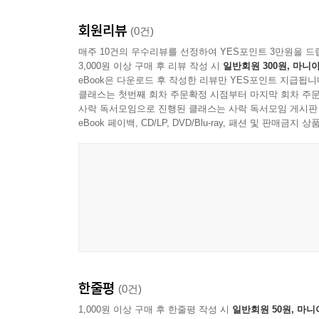
진행되었습니다. 배너오브트루스사는 이안 머레이(Iai
회원리뷰
돈 키슬러(Don Kistler)에 의해서 1988년에
(0건)
청교도 원전의 광맥과도 같은 보고라 할 수 있습니다
매주 10건의 우수리뷰를 선정하여 YES포인트 3만원을 드
3,000원 이상 구매 후 리뷰 작성 시
일반회원 300원, 마니아
현재까지 배너오브트루스사에서 발간된 청교도 
eBook은 다운로드 후 작성한 리뷰만 YES포인트 지급됩니
저자들로서는 존 오웬(John Owen, 16권), 존 플라벨(Jo
클래스는 첫번째 회차 주문확정 시점부터 마지막 회차 주문
데이비드 클락슨(David Clarkson, 3권), 리챠드 십스(R
사락 독서모임으로 진행된 클래스는 사락 독서모임 게시판
22권), 조나단 에드워즈(Jonathan Edwards, 2권)
eBook 페이백, CD/LP, DVD/Blu-ray, 패션 및 판매금
또한 미국의 솔리데오글로리아 출판사에서 발간한 청교도
4권), 존 호웨(John Howe, 3권), 윌리암 브릿지(Will
케이스(Thomas Case), 사무엘 데이비스(Samuel Da
(Ezekiel Hopkins, 3권), 에드워드 폴힐(Edward P
지금까지 청교도와 직, 간접으로 연결되어 있는 약 
한국의 청교도 저서 출판 현실
그동안 한국에서도 여러 출판사를 통해 청교도 저
한줄평
(0건)
청교도에 대한 관심을 가지고 청교도 서적을 전
종합출판을 지향하는 대형출판사에서 발간되는 청교
1,000원 이상 구매 후 한줄평 작성 시
일반회원 50원, 마니