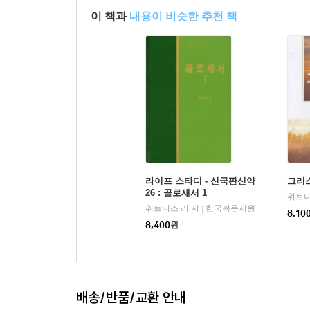
청교도 저서 발간의 전환점이 될 부흥과개혁사의 
이 책과
내용이 비슷한 추천 책
부흥과개혁사는 한국에 청교도 저서들을 소개하
역할을 하고자 합니다. 부흥과개혁사에서는 이미 
불리기도 하는 조나단 에드워즈 전집 등의 꾸준한 
저서 발간에 있어 획기적인 전환점이 될 것입니다.
규모의 책을 말합니다. 그동안 청교도의 책들이 한국
출판의 엄두를 내지 못하던 대작(magum opus)
주제들에 대해 가장 대표가 될 수 있는 탁월한 작품
2~4권의 세트로 구성된 조직신학 책이나 기타 분
충격과 경이로움을 가지고 본격적으로 맛볼 수 있게
라이프 스타디 - 신국판신약
그리
26 : 골로새서 1
위트니
청교도 대작 시리즈 발간의 씨앗
위트니스 리 저
한국복음서원
|
8,10
이 청교도 대작 시리즈 발간하면서 특별히 감사 
8,400
원
성도님의 물음에 대해 ‘청교도 원전 번역비를 지원
마음으로 응답한 영적 분별력을 가진 한 신실한 
청교도 대작 시리즈가 자라 큰 나무가 되어 이 
되어지기를 기도합니다.
배송/반품/교환 안내