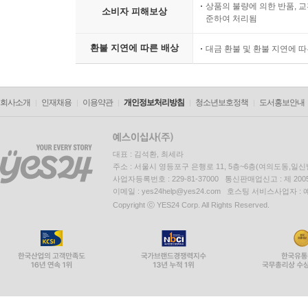
상품의 불량에 의한 반품, 교
소비자 피해보상
준하여 처리됨
환불 지연에 따른 배상
대금 환불 및 환불 지연에 
회사소개
인재채용
이용약관
개인정보처리방침
청소년보호정책
도서홍보안내
대표 : 김석환, 최세라
주소 : 서울시 영등포구 은행로 11, 5층~6층(여의도동,일신
사업자등록번호 : 229-81-37000 통신판매업신고 : 제 200
이메일 : yes24help@yes24.com 호스팅 서비스사업자 :
Copyright ⓒ YES24 Corp. All Rights Reserved.