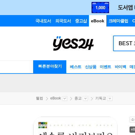
국내도서
외국도서
중고샵
eBook
크레마클럽
C
빠른분야찾기
베스트
신상품
이벤트
바이백
매
웰컴
eBook
종교
기독교
소
eB