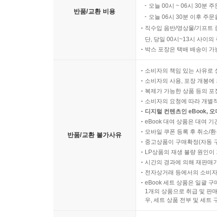
오늘 00시 ~ 06시 30분 
반품/교환 비용
오늘 06시 30분 이후 주문
직수입 음반/영상물/기프트 
단, 당일 00시~13시 사이
박스 포장은 택배 배송이 가
소비자의 책임 있는 사유로 
소비자의 사용, 포장 개봉에 
복제가 가능한 상품 등의 포장을 
소비자의 요청에 따라 개별
디지털 컨텐츠인 eBook, 
eBook 대여 상품은 대여 기
모바일 쿠폰 등록 후 취소/환
반품/교환 불가사유
중고상품이 구매확정(자동 
LP상품의 재생 불량 원인이 기
시간의 경과에 의해 재판매가
전자상거래 등에서의 소비자
eBook 세트 상품은 일괄 
1개의 상품으로 취급 및 판매
우, 세트 상품 전부 및 세트