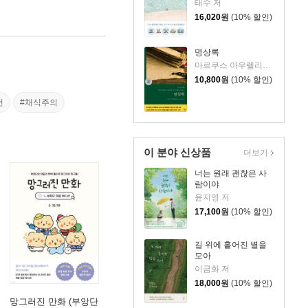
태수 저
16,020
원
(10% 할인)
명상록
마르쿠스 아우렐리우스 저/박문재 역
10,800
원
(10% 할인)
건
#채식주의
이 분야 신상품
더보기
너는 원래 괜찮은 사
람이야
윤지영 저
17,100
원
(10% 할인)
길 위에 흩어진 별을
모아
이금화 저
18,000
원
(10% 할인)
망그러진 만화 (부앙단