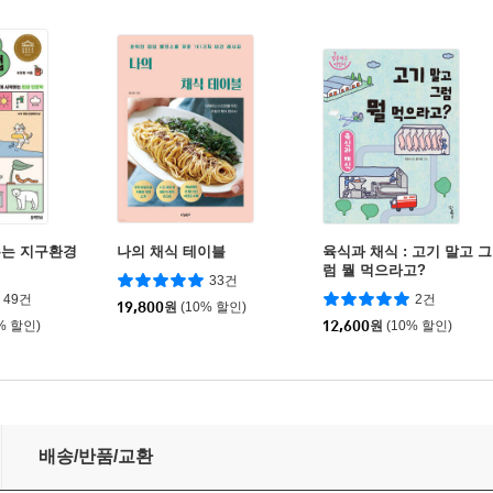
우는 지구환경
나의 채식 테이블
육식과 채식 : 고기 말고 그
럼 뭘 먹으라고?
33건
49건
2건
19,800
원
(10% 할인)
% 할인)
12,600
원
(10% 할인)
배송/반품/교환