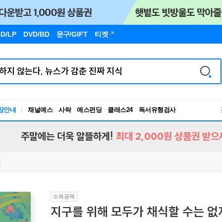
D/LP
DVD/BD
문구
/GIFT
티켓
장안내
채널예스
사락
예스펀딩
클래스24
독서유형검사
RBTI Lab
독서유형검사
주말에는 더욱 알뜰하게!
최대 2,000원 상품권 받으
소득공제
지구를 위해 모두가 채식할 수는 없