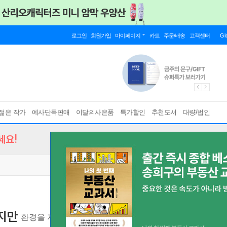
로그인
회원가입
마이페이지
카트
주문/배송
고객센터
Gl
젊은 작가
예사단독판매
이달의사은품
특가할인
추천도서
대량/법인
세요!
지만
환경을 지키는 작은 다짐들