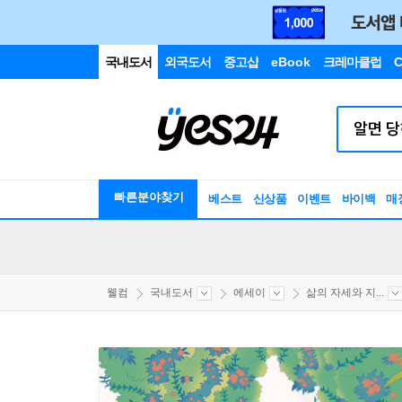
국내도서
외국도서
중고샵
eBook
크레마클럽
C
빠른분야찾기
베스트
신상품
이벤트
바이백
매
웰컴
국내도서
에세이
삶의 자세와 지...