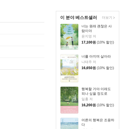
이 분야 베스트셀러
더보기
너는 원래 괜찮은 사
람이야
윤지영 저
17,100
원
(10% 할인)
너를 아끼며 살아라
나태주 저
16,650
원
(10% 할인)
행복할 거야 이래도
되나 싶을 정도로
일홍 저
16,200
원
(10% 할인)
어른의 행복은 조용하
다