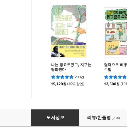
나는 풍요로웠고, 지구는
달력으로 배
달라졌다
수업
290건
15,120
원
(10% 할인)
13,500
원
(10
지구를 위해 모두가 채식할 수는 없지만
도서정보
리뷰/한줄평
(26/8)