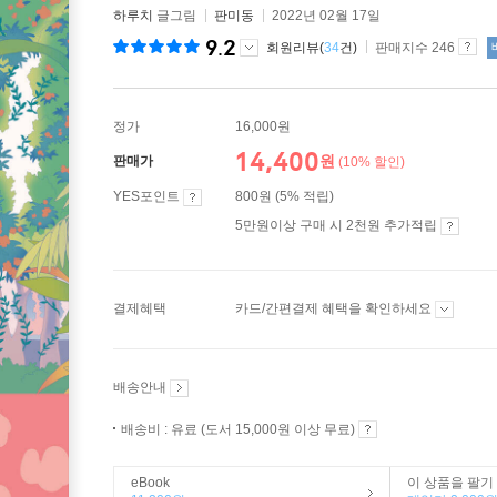
하루치
글그림
판미동
2022년 02월 17일
9.2
회원리뷰(
34
건)
판매지수 246
정가
16,000원
14,400
원
판매가
(10% 할인)
YES포인트
800원 (5% 적립)
5만원이상 구매 시 2천원 추가적립
결제혜택
카드/간편결제 혜택을 확인하세요
배송안내
배송비 : 유료 (도서 15,000원 이상 무료)
eBook
이 상품을 팔기