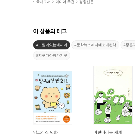
국내도서
미디어 추천
경향신문
이 상품의 태그
#그림이있는에세이
#문학뉴스레터에소개된책
#좋은
#지구가아파가지구
망그러진 만화
어린이라는 세계