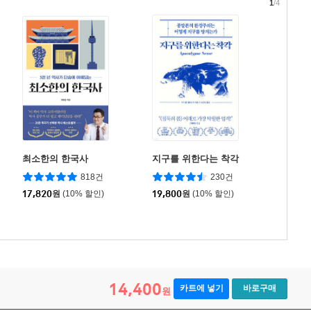
1
/4
최소한의 한국사
지구를 위한다는 착각
818건
230건
17,820
원
(10% 할인)
19,800
원
(10% 할인)
14,400
카트에 넣기
바로구매
원