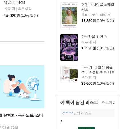
댓글 에디션)
언제나 사랑을 노래할
유랑 저
좋은생각
|
게요
우타고코로 리에 저
16,020
원
(10% 할인)
17,820
원
(10% 할인)
멘헤라를 위한 책
하루네 저
16,920
원
(10% 할인)
나는 왜 네 말이 힘들
까 + 조용한 회복 세트
박재연 저
39,600
원
(10% 할인)
이 책이 담긴
리스트
더보기
c*****h
님의 리스트
철 문학회 - 독서노트, 스티
3
년 08월 31일