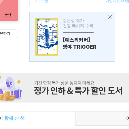
11,200원
매입가 2,000
김은성 작가
친필 메시지 수록
---------------
유하기
[예스리커버]
빵야 TRIGGER
들이
함께 산 책