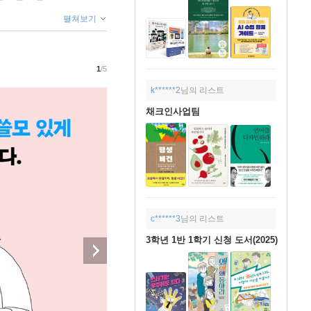
펼쳐보기
1
/5
k******2
님의 리스트
채크인사업팀
c******3
님의 리스트
3학년 1반 1학기 신청 도서(2025)