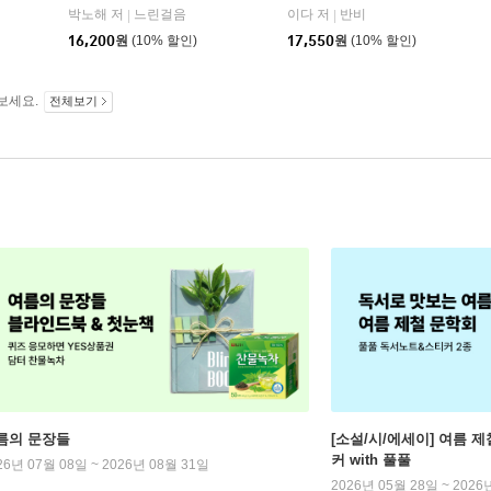
박노해 저
느린걸음
이다 저
반비
|
|
16,200
원
(10% 할인)
17,550
원
(10% 할인)
보세요.
전체보기
름의 문장들
[소설/시/에세이] 여름 제
커 with 풀풀
26년 07월 08일 ~ 2026년 08월 31일
2026년 05월 28일 ~ 2026