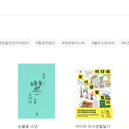
책은발견되어야한다
#환경지킴이
#제로웨이스트
#플라스틱프리
#비
눈물꽃 소년
이다의 도시관찰일기