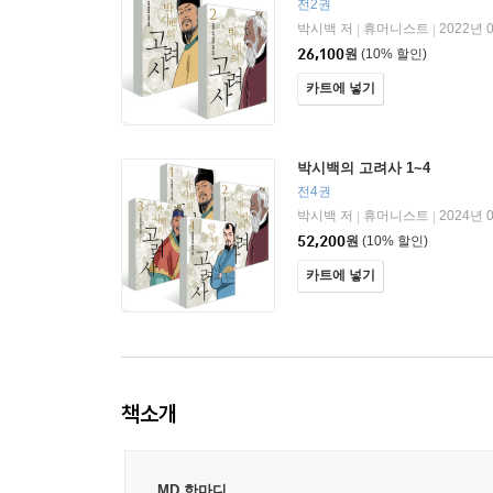
전2권
박시백 저
휴머니스트
2022년 
|
|
26,100
원
(10% 할인)
카트에 넣기
박시백의 고려사 1~4
전4권
박시백 저
휴머니스트
2024년 
|
|
52,200
원
(10% 할인)
카트에 넣기
책소개
MD 한마디