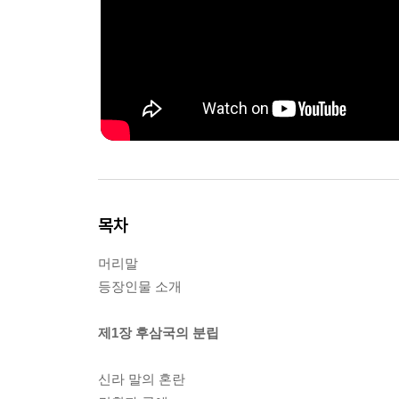
목차
머리말
등장인물 소개
제1장 후삼국의 분립
신라 말의 혼란