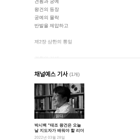
견훤과 궁예
왕건의 등장
궁예의 몰락
반발을 제압하고
제2장 삼한의 통일
견훤의 기세
서라벌 점령
채널예스 기사
민심의 향배
(1개)
견훤이 오고, 경순왕도 오고
통일 고려의 시작
제3장 호족의 나라
읽다
태조의 정치
박시백 “태조 왕건은 오늘
날 지도자가 배워야 할 리더
훈요 10조
십의 모범”
2022년 03월 28일
제2대 왕 혜종