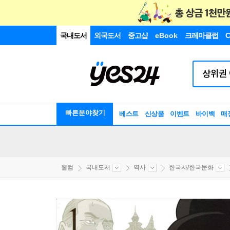
국내도서
외국도서
중고샵
eBook
크레마클럽
C
빠른분야찾기
베스트
신상품
이벤트
바이백
매
웰컴
국내도서
역사
한국사/한국문화