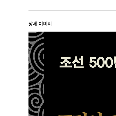
왕규의 난?
정종 4년 그리고 또 형제 승계
상세 이미지
제4장 개혁하는 고려
광종의 개혁
냉혹한 숙청
경종 6년
언로를 열다
성종의 제도개혁
이 시기 중국 정세
작가 후기
고려사 연표
고려 왕실 세계도
정사(正史)로 기록된 고려의 역사, 『고려사』와 