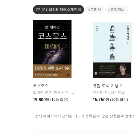
#인문위클리레터에소개된책
#고려사
#교양만화
코스모스
유럽 도시 기행 2
칼 세이건 저/홍승수 역
사이언스북스
유시민 저
생각의길
|
|
19,800
원
(10% 할인)
15,750
원
(10% 할인)
검색 페이지에서 선택된 태그에 등록된 더 많은 상품을 확인해 