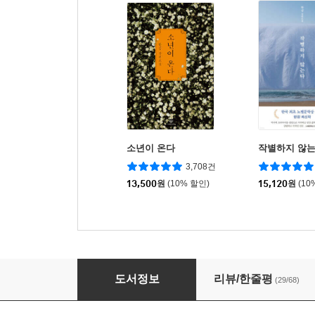
소년이 온다
작별하지 않
3,708건
13,500
원
(10% 할인)
15,120
원
(10
박시백의 고려사 1
도서정보
리뷰/한줄평
(29/68)