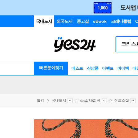
국내도서
외국도서
중고샵
eBook
크레마클럽
C
빠른분야찾기
베스트
신상품
이벤트
바이백
매
웰컴
국내도서
소설/시/희곡
장르소설