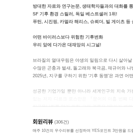
방대한 자료와 연구논문, 생태학자들과의 대화를 통
SF 기후 환경 스릴러, 독일 베스트셀러 1위!
푸틴, 시진핑, 카멀라 해리스, 슈뢰더, 빌 게이츠 등
어떤 바이러스보다 위험한 기후변화
우리 앞에 다가온 대재앙의 시그널!
브라질의 열대우림은 야생의 밀림으로 다시 살아날 
수많은 곤충과 벌새, 돌고래와 북극곰, 재규어와 나
2025년, 지구를 구하기 위한 ‘기후 동맹’은 과연 
성공한 기업가일 뿐만 아니라 세계인구의 지속 가
있는 저자 디르크 로스만은 『문어의 아홉 번째 다리De
지구온난화를 막기 위한 그의 결론은 “우리가 변해야
경쟁할 것이 아니라, 지구의 생존을 위해 환경 동
회원리뷰
(306건)
2020년 10월 독일 일간지 《프랑크푸르터 알게
매주 10건의 우수리뷰를 선정하여 YES포인트 3만원을 드