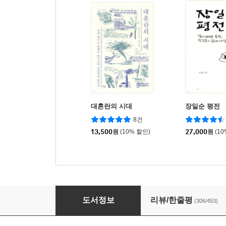
대혼란의 시대
장일순 평전
8건
13,500
원
(10% 할인)
27,000
원
(1
문어의 아홉 번째 다리
도서정보
리뷰/한줄평
(306/453)