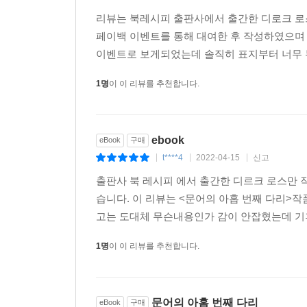
지구의 실제 위기를 경고한 생태환경 소설
리뷰는 북레시피 출판사에서 출간한 디로크 로스
페이백 이벤트를 통해 대여한 후 작성하였으며
자산 규모 10억 달러의 사업가이자 독일 로스만
이벤트로 보게되었는데 솔직히 표지부터 너무 무
미래에 대한 걱정과 그 문제를 방관하고 싶지 않았
위기를 세계의 정치, 경제, 군사 문제와 함께 SF
1명
이 이 리뷰를 추천합니다.
생태학에 관한 것을 집중적으로 공부하고 방대한 
긴밀한 협력관계에 있는 생태학자들에게 편지를 보
강국이 ‘기후 동맹’이라는 공동의 목표 아래 협
ebook
eBook
구매
위기에 직면하게 될 것이기 때문이다.
t****4
2022-04-15
신고
|
|
|
대홍수로 인한 인류 최초의 세계 종말을 전하는 
출판사 북 레시피 에서 출간한 디르크 로스만 
삶을 바꿔야 한다고 말한다. 기후 과학자들의 말
습니다. 이 리뷰는 <문어의 아홉 번째 다리>
(독일 일간지)
고는 도대체 무슨내용인가 감이 안잡혔는데 기
1명
이 이 리뷰를 추천합니다.
소재가 섬뜩하고 드라마틱한 범상치 않은 소설. 
만하다.
- 가보 슈타인가르트(독일 유명 언론인)
문어의 아홈 번째 다리
eBook
구매