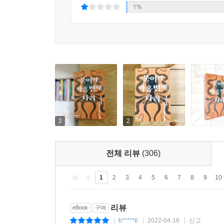
1%
우리의 후손들은 우리를 어떻게 돌아볼까?
아니면 우리를 돌아볼 사람은 아무도 없을까?
인간의 지능으로 만들어진 문어의 아홉 번째 다리
마음대로 어찌할 수 없는 힘을 지니고 있음을 일깨
자연의 일부였고, 자연 속의 모든 것들도 사유하며
〈프롤로그〉에서는 인간이 그토록 자랑스럽게 여
해결할 시간이 얼마나 촉박한 것인지를 경고하고 있
2
2
지구의 역사를 1년, 쉽게 말해서 365일로 줄이면 한
8천5백 년, 1초는 140년이다. 그해의 첫날, 1월
전체 리뷰
(306)
이르렀다. 그리고 그 마지막 몇 초의 순간에 인류 
연료인 석탄, 석유, 가스와 같은 지구의 저장품을
1
2
3
4
5
6
7
8
9
10
위험에 빠뜨렸다. 우리의 후손들은 우리를 어떻게 
리뷰
eBook
구매
방대한 자료와 연구논문, 생태학자들과의 대화를 
b*****6
2022-04-16
신고
|
|
|