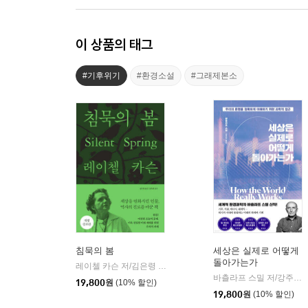
이 상품의 태그
#기후위기
#환경소설
#그래제본소
침묵의 봄
세상은 실제로 어떻게
돌아가는가
레이첼 카슨 저/김은령 역/홍욱희 감수
에코리브르
|
바츨라프 스밀 저/강주헌 역
19,800
원
(10% 할인)
19,800
원
(10% 할인)