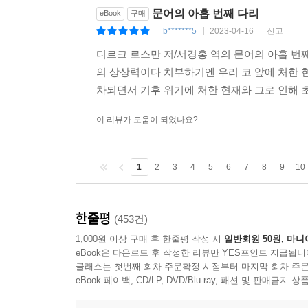
문어의 아홉 번째 다리
eBook
구매
SF 소설 형식을 띠는 『문어의 아홉 번째 다리』는 
b*******5
2023-04-16
신고
|
|
|
일어나는 사건을 다루는 한편 또 다른 이야기 축은 
디르크 로스만 저/서경홍 역의 문어의 아홉 번째
80여 년 전 지구상에서 일어났던 환경문제에 관
의 상상력이다 치부하기엔 우리 코 앞에 처한
시공간을 뛰어넘는 구성으로 이야기가 교차되면서
차되면서 기후 위기에 처한 현재와 그로 인해 초
객관적으로 바라볼 수 있게 한다. 지구온난화로 인한
우리가 언론을 통해 실제 접하는 사안들이다. 
이 리뷰가 도움이 되었나요?
예전엔 볼 수 없었던 열대 어종이 쉽게 잡히고 있
미국, 프랑스, 러시아, 중국, 나이지리아, 사우디
1
2
3
4
5
6
7
8
9
10
박진감을 더해준다.
“나는 이 동물을 만날 때마다 겸손해집니다. 문어
한줄평
(453건)
생명의 근원입니다. 문어보다 바다의 신비함, 에너지
1,000원 이상 구매 후 한줄평 작성 시
일반회원 50원, 마니
있습니다. 온난화는 육지보다 바다에서 더 빠르
eBook은 다운로드 후 작성한 리뷰만 YES포인트 지급됩니
있습니다. 그리고 독립적으로 움직이는 다리가 서로 돕
클래스는 첫번째 회차 주문확정 시점부터 마지막 회차 주문
eBook 페이백, CD/LP, DVD/Blu-ray, 패션 및 판매금
“베이징 중국 과학자학회는 2019년에 이미 그