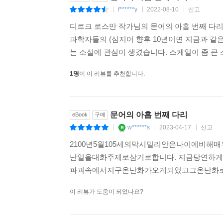
f******y
2022-08-10
신고
겁 많은 요리사와 자신의 운명에 겸손한 정보원의 
|
|
|
디르크 로스만 작가님의 문어의 아홉 번째 다리
코로나19로 인해 여행이 줄어들면서 교통수단을 덜
과학자들의 (심지어 향후 10년이면 지금과 같
디르크 로스만의 생각을 함께 나눈다면 이러한 긍정
는 소설에 관심이 생겼습니다. 스케일이 좀 큰
기후 동맹의 요구가 끊임없이 제기되고 있지만, 
1명
이 이 리뷰를 추천합니다.
권력을 방어하려는 사람들에게는 그 어떠한 수단도 
소설에서 브라질은 자국의 경제적 실익을 앞세워 G
상황이다. 하지만 평범한 요리사 히카르두 다 실
모면한다.
문어의 아홉 번째 다리
eBook
구매
w******s
2023-04-17
신고
|
|
|
그릴 온도가 이미 200도를 넘어섰지만 히카르두는
2100년5월105세의막시밀리안은나이에비
한마디도 빼놓지 않았다.
난일을대화주제로삼기로합니다. 지금당연하
“그것이 바로 브라질인들이 빠지게 될 함정이지. 사
파괴속에서지구온난화가오게되었고그온난화로
“맞습니다. 전쟁이 고조되면 시진핑은 배신자를 
되겠지요. 푸틴도 마찬가지지만…… 그런 다음엔 미국 
이 리뷰가 도움이 되었나요?
2025년 환경 위기를 둘러싼 사건의 전말과 자연의 