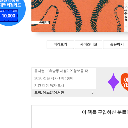
미리보기
사이즈비교
공유하기
뮤지컬 〈휴남동 서점〉X 황보름 작가 북토크
2026 젊은 작가 1위 : 청예
기간 한정 특가 도서
오직, 예스24에서만
이 책을 구입하신 분