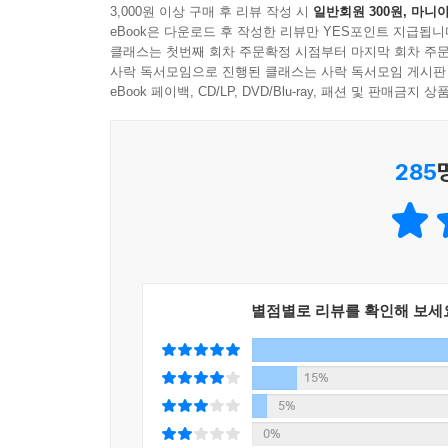
3,000원 이상 구매 후 리뷰 작성 시
일반회원 300원, 마니아
있다는 기사를 읽은 적이 있습니다. 문재인 대통령
eBook은 다운로드 후 작성한 리뷰만 YES포인트 지급됩니
것”이라고 약속했습니다. 그러면서 화력발전소를 
클래스는 첫번째 회차 주문확정 시점부터 마지막 회차 주문
기후변화에 대처하기 위해서는 많은 국가가 함께
사락 독서모임으로 진행된 클래스는 사락 독서모임 게시판
합니다. 공동 참여는 우리의 삶뿐만 아니라 지구
eBook 페이백, CD/LP, DVD/Blu-ray, 패션 및 판매금
한국어판 서문 중에서
285
전 세계가 주목한 SF 기후 환경 스릴러!
2100년 5월, 105세의 막시밀리안은 나이에 비
전인 2025년에 일어난 일을 대화 주제로 삼기로 했
지구 생명이 위기에 처하자 중국, 러시아와 미국 
별점별로 리뷰를 확인해 보세
그들이 정한 수칙은 인간의 일상을 바꾸는 것이었고,
시진핑, 카멀라 해리스, 슈뢰더 등 실존 인물들이 
15%
기후변화는 우리가 지금 대처하지 않으면 안 될 정
5%
놀라운 능력을 발휘한다. 나는 우리 인간도 국경과 
0%