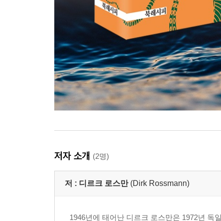
저자 소개
(2명)
저 :
디르크 로스만
(Dirk Rossmann)
1946년에 태어난 디르크 로스만은 1972년 독