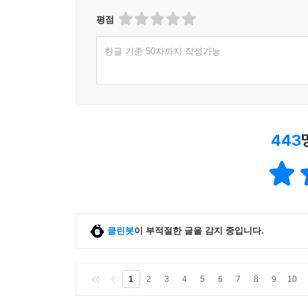
남아메리카에서는 지역에 따라 25%까지 증가한다
평점
않았던 거죠? (p.117)
한글 기준 50자까지 작성가능
“인간은 개선과 질서에 대한 욕구가 있어요. 우
우리가 언제 어떻게 자연에 개입해야 할지 알아야만
이것이 작은 전조의 메시지라고 생각해요.” (p.380)
열대우림은 다시 야생의 밀림으로 돌아올 것이다. 
443
테이퍼, 고함원숭이, 재규어와 나방이 돌아올 
아름다움이……. 파괴될 뻔했던 열대우림은 다시 살아나
인간은 자연 앞에 더 겸손해야……
지구상의 그 어떤 나라도 예외일 수 없다!
클린봇
이 부적절한 글을 감지 중입니다.
미-중, 기후 위기 앞에서 협력하기로…'깜짝' 공동선
인류 공통위기에…"양국 차이 있지만, 협력만이 유일
1
2
3
4
5
6
7
8
9
10
중국, 메탄 감축도 동의…양국 경쟁 관계에서 모처