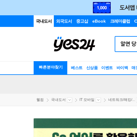
국내도서
외국도서
중고샵
eBook
크레마클럽
C
빠른분야찾기
베스트
신상품
이벤트
바이백
매
웰컴
국내도서
IT 모바일
네트워크/해킹/...