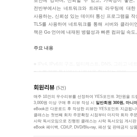
보안에 강하며, 신뢰할 수 있고, 가독성이 좋은
전반부에서는 네트워크와 트래픽 라우팅에 대한 기
웹 브라우저와 마찬가지로 Go에서는 net/http 
사용하는, 신뢰성 있는 데이터 통신 프로그램을 작성
는 화면에 HTML 페이지를 직접 렌더링해 주지 
TLS를 사용하여 네트워크를 통해 서버와 클라이
폼 데이터를 제출하거나, 애플리케이션 계층 프로토콜
책은 Go 언어에 내재된 병렬성과 빠른 컴파일 속도
--- p.191
주요 내용
Caddy는 환경구성 포맷으로 JSON을 네이티브하게 
함하는 JSON을 관리자 API로 POST 요청을 보
■ IPv4, IPv6의 구조, 멀티캐스트, DNS, 그
환경구성 어댑터를 사용하여 TOML과 같은 사람이 읽
■ 소켓 레벨 통신에서 신뢰성을 확보하는 방법
외의 포맷으로 작성하려는데 적당한 환경구성 어댑터
■ 핸들러와 미들웨어, 멀티플렉서를 사용하여 최소
회원리뷰
■ TLS를 사용하여 애플리케이션에 인증과 암호화
(5건)
--- p.265
■ Go 언어가 쉽게 처리할 수 있는 데이터 포맷인 
매주 10건의 우수리뷰를 선정하여 YES포인트 3만원을 드
3,000원 이상 구매 후 리뷰 작성 시
일반회원 300원, 마니아
방법
eBook은 다운로드 후 작성한 리뷰만 YES포인트 지급됩니
■ 요청이나 에러 등의 정보를 포함하는 메트릭스를 
클래스는 첫번째 회차 주문확정 시점부터 마지막 회차 주문
■ 애플리케이션을 클라우드에 배포하는 방법과 시
사락 독서모임으로 진행된 클래스는 사락 독서모임 게시판
eBook 페이백, CD/LP, DVD/Blu-ray, 패션 및 판매금