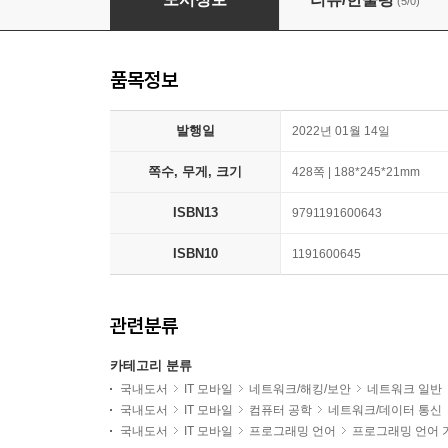
(5/0)
품목정보
발행일
2022년 01월 14일
쪽수, 무게, 크기
428쪽 | 188*245*21mm
ISBN13
9791191600643
ISBN10
1191600645
관련분류
카테고리 분류
국내도서
IT 모바일
네트워크/해킹/보안
네트워크 일반
국내도서
IT 모바일
컴퓨터 공학
네트워크/데이터 통신
국내도서
IT 모바일
프로그래밍 언어
프로그래밍 언어 