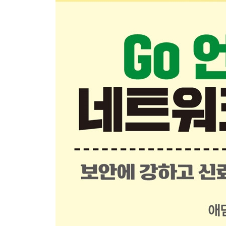
PART IV ｜서비스 아키텍처 297
CHAPTER 12 ｜데이터 직렬화 299
객체 직렬화하기 300
직렬화된 객체 전송하기 316
이 장에서 배운 것 328
CHAPTER 13 ｜로깅과 메트릭스 329
이벤트 로깅 330
코드 계측하기 354
기본적인 HTTP 서버 계측하기 359
이 장에서 배운 것 366
CHAPTER 14 ｜클라우드로 이동 368
기초 작업하기 369
AWS Lambda 372
구글 Cloud Function 381